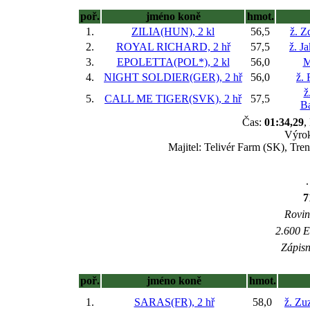
poř.
jméno koně
hmot.
1.
ZILIA(HUN), 2 kl
56,5
ž. Z
2.
ROYAL RICHARD, 2 hř
57,5
ž. J
3.
EPOLETTA(POL*), 2 kl
56,0
M
4.
NIGHT SOLDIER(GER), 2 hř
56,0
ž. 
ž
5.
CALL ME TIGER(SVK), 2 hř
57,5
Ba
Čas:
01:34,29
,
Výro
Majitel: Telivér Farm (SK), Tre
.
7
Rovina
2.600 E
Zápisn
poř.
jméno koně
hmot.
1.
SARAS(FR), 2 hř
58,0
ž. Zu