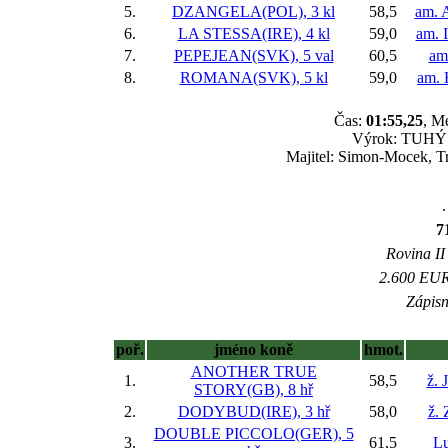
5.
DZANGELA(POL), 3 kl
58,5
am. 
6.
LA STESSA(IRE), 4 kl
59,0
am. 
7.
PEPEJEAN(SVK), 5 val
60,5
am
8.
ROMANA(SVK), 5 kl
59,0
am. 
Čas:
01:55,25
, M
Výrok: TUHÝ B
Majitel: Simon-Mocek, T
.
7
Rovina II 
2.600 EUR 
Zápisn
poř.
jméno koně
hmot.
ANOTHER TRUE
1.
58,5
ž. 
STORY(GB), 8 hř
2.
DODYBUD(IRE), 3 hř
58,0
ž.
DOUBLE PICCOLO(GER), 5
3.
61,5
Lu