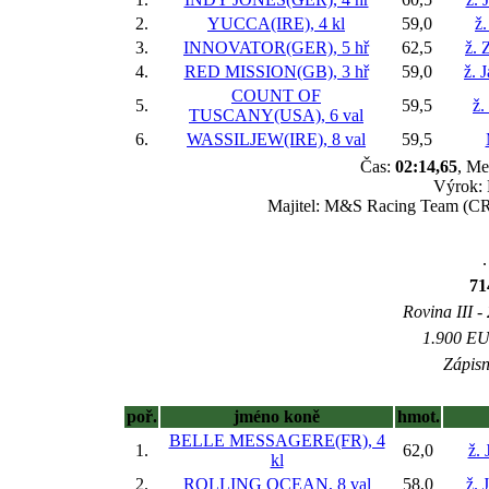
2.
YUCCA(IRE), 4 kl
59,0
ž.
3.
INNOVATOR(GER), 5 hř
62,5
ž. 
4.
RED MISSION(GB), 3 hř
59,0
ž. 
COUNT OF
5.
59,5
ž.
TUSCANY(USA), 6 val
6.
WASSILJEW(IRE), 8 val
59,5
Čas:
02:14,65
, Me
Výrok: 
Majitel: M&S Racing Team (CRO
.
71
Rovina III -
1.900 EUR
Zápisn
poř.
jméno koně
hmot.
BELLE MESSAGERE(FR), 4
1.
62,0
ž. 
kl
2.
ROLLING OCEAN, 8 val
58,0
ž. 