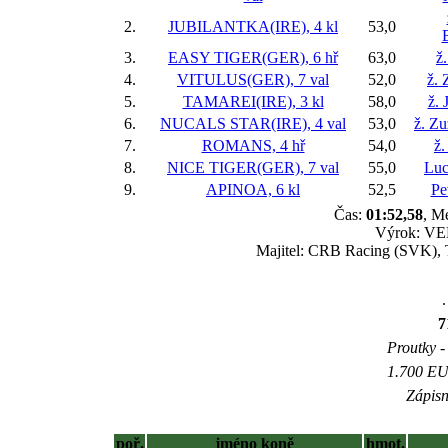
2.
JUBILANTKA(IRE), 4 kl
53,0
3.
EASY TIGER(GER), 6 hř
63,0
ž
4.
VITULUS(GER), 7 val
52,0
ž.
5.
TAMAREI(IRE), 3 kl
58,0
ž. 
6.
NUCALS STAR(IRE), 4 val
53,0
ž. Z
7.
ROMANS, 4 hř
54,0
ž.
8.
NICE TIGER(GER), 7 val
55,0
Luc
9.
APINOA, 6 kl
52,5
Pe
Čas:
01:52,58
, M
Výrok: VE
Majitel: CRB Racing (SVK), 
.
7
Proutky - 
1.700 EUR
Zápisn
poř.
jméno koně
hmot.