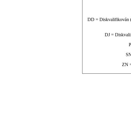
DD = Diskvalifikován (n
DJ = Diskvalif
P
SN
ZN =