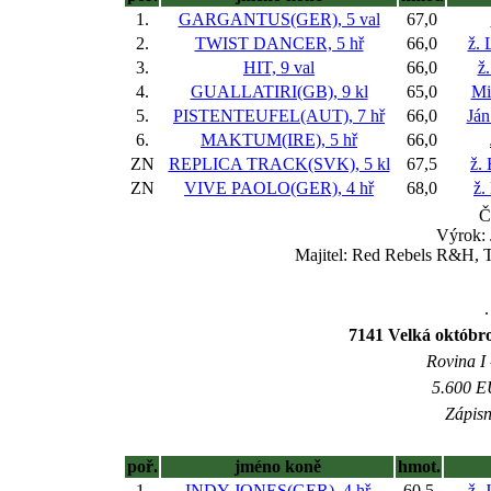
1.
GARGANTUS(GER), 5 val
67,0
2.
TWIST DANCER, 5 hř
66,0
ž. 
3.
HIT, 9 val
66,0
ž
4.
GUALLATIRI(GB), 9 kl
65,0
Mi
5.
PISTENTEUFEL(AUT), 7 hř
66,0
Já
6.
MAKTUM(IRE), 5 hř
66,0
ZN
REPLICA TRACK(SVK), 5 kl
67,5
ž.
ZN
VIVE PAOLO(GER), 4 hř
68,0
ž.
Č
Výrok: 
Majitel: Red Rebels R&H, 
.
7141 Velká októbr
Rovina I 
5.600 EU
Zápisn
poř.
jméno koně
hmot.
1.
INDY JONES(GER), 4 hř
60,5
ž. 