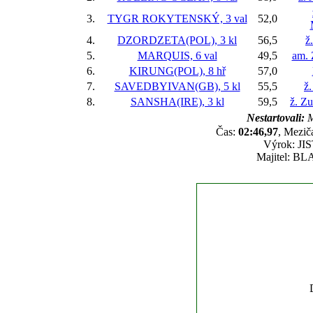
3.
TYGR ROKYTENSKÝ, 3 val
52,0
4.
DZORDZETA(POL), 3 kl
56,5
ž
5.
MARQUIS, 6 val
49,5
am. 
6.
KIRUNG(POL), 8 hř
57,0
7.
SAVEDBYIVAN(GB), 5 kl
55,5
ž
8.
SANSHA(IRE), 3 kl
59,5
ž. Z
Nestartovali:
M
Čas:
02:46,97
, Mezič
Výrok: JIS
Majitel: BL