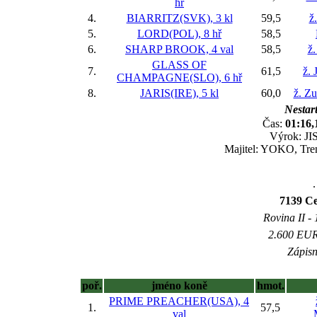
hř
4.
BIARRITZ(SVK), 3 kl
59,5
ž
5.
LORD(POL), 8 hř
58,5
6.
SHARP BROOK, 4 val
58,5
ž.
GLASS OF
7.
61,5
ž. 
CHAMPAGNE(SLO), 6 hř
8.
JARIS(IRE), 5 kl
60,0
ž. Z
Nestart
Čas:
01:16,
Výrok: JIS
Majitel: YOKO, Tren
.
7139 Ce
Rovina II - 
2.600 EUR 
Zápisn
poř.
jméno koně
hmot.
PRIME PREACHER(USA), 4
1.
57,5
val