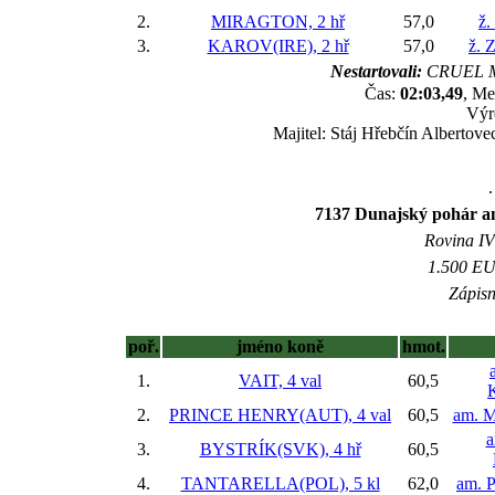
2.
MIRAGTON, 2 hř
57,0
ž.
3.
KAROV(IRE), 2 hř
57,0
ž. 
Nestartovali:
CRUEL M
Čas:
02:03,49
, Me
Výr
Majitel: Stáj Hřebčín Albertov
.
7137 Dunajský pohár a
Rovina IV 
1.500 EUR
Zápisn
poř.
jméno koně
hmot.
1.
VAIT, 4 val
60,5
2.
PRINCE HENRY(AUT), 4 val
60,5
am. M
a
3.
BYSTRÍK(SVK), 4 hř
60,5
4.
TANTARELLA(POL), 5 kl
62,0
am. P