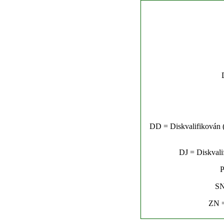
DD = Diskvalifikován (n
DJ = Diskvalif
P
SN
ZN =