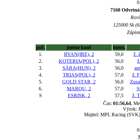
0
7160 Odvetná
Rovi
125000 Sk (6
Zápisn
poř.
jméno koně
hmot.
1.
RYAN(IRE), 2
59,0
ž.
2.
KOTERIA(POL), 2
56,0
ž
3.
SÁRA(HUN), 2
56,0
am
4.
TRIAS(POL), 2
57,0
ž. 
5.
GOLD STAR, 2
56,0
Zuza
6.
MARQU, 2
57,0
S
S
ESRISK, 2
57,5
ž. 
Čas:
01:56,64
, Me
Výrok: J
Majitel: MPL Racing (SVK),
0