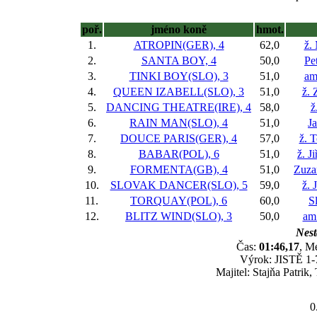
poř.
jméno koně
hmot.
1.
ATROPIN(GER), 4
62,0
ž.
2.
SANTA BOY, 4
50,0
Pe
3.
TINKI BOY(SLO), 3
51,0
am
4.
QUEEN IZABELL(SLO), 3
51,0
ž.
5.
DANCING THEATRE(IRE), 4
58,0
ž
6.
RAIN MAN(SLO), 4
51,0
J
7.
DOUCE PARIS(GER), 4
57,0
ž. 
8.
BABAR(POL), 6
51,0
ž. J
9.
FORMENTA(GB), 4
51,0
Zuza
10.
SLOVAK DANCER(SLO), 5
59,0
ž. 
11.
TORQUAY(POL), 6
60,0
S
12.
BLITZ WIND(SLO), 3
50,0
am
Nest
Čas:
01:46,17
, M
Výrok: JISTĚ 1-7
Majitel: Stajňa Patrik
0