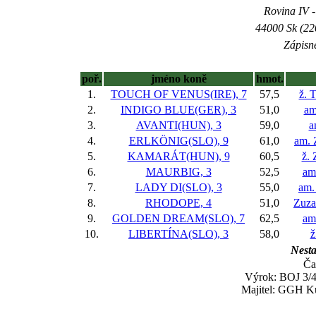
Rovina IV -
44000 Sk (22
Zápisné
poř.
jméno koně
hmot.
1.
TOUCH OF VENUS(IRE), 7
57,5
ž. 
2.
INDIGO BLUE(GER), 3
51,0
am
3.
AVANTI(HUN), 3
59,0
a
4.
ERLKÖNIG(SLO), 9
61,0
am. 
5.
KAMARÁT(HUN), 9
60,5
ž.
6.
MAURBIG, 3
52,5
am
7.
LADY DI(SLO), 3
55,0
am.
8.
RHODOPE, 4
51,0
Zuza
9.
GOLDEN DREAM(SLO), 7
62,5
am
10.
LIBERTÍNA(SLO), 3
58,0
ž
Nesta
Ča
Výrok: BOJ 3/4-
Majitel: GGH Kuc