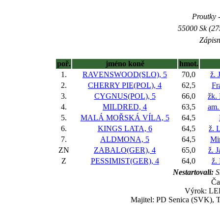
Proutky -
55000 Sk (27
Zápisn
poř.
jméno koně
hmot.
1.
RAVENSWOOD(SLO), 5
70,0
ž. 
2.
CHERRY PIE(POL), 4
62,5
Fr
3.
CYGNUS(POL), 5
66,0
žk.
4.
MILDRED, 4
63,5
am.
5.
MALÁ MOŘSKÁ VÍLA, 5
64,5
6.
KINGS LATA, 6
64,5
ž. 
7.
ALDMONA, 5
64,5
Mi
ZN
ZABALO(GER), 4
65,0
ž. 
Z
PESSIMIST(GER), 4
64,0
ž.
Nestartovali:
S
Ča
Výrok: LEH
Majitel: PD Senica (SVK), 