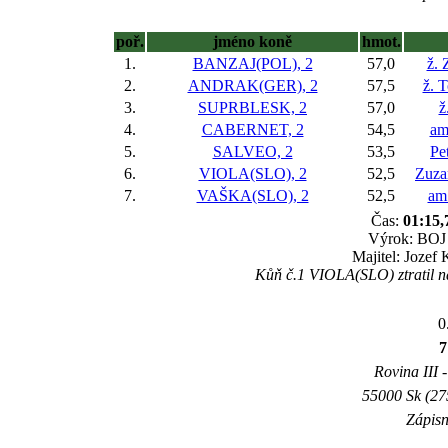
poř.
jméno koně
hmot.
1.
BANZAJ(POL), 2
57,0
ž.
2.
ANDRAK(GER), 2
57,5
ž. 
3.
SUPRBLESK, 2
57,0
ž
4.
CABERNET, 2
54,5
am
5.
SALVEO, 2
53,5
Pe
6.
VIOLA(SLO), 2
52,5
Zuza
7.
VAŠKA(SLO), 2
52,5
am
Čas:
01:15,
Výrok: BOJ k
Majitel: Jozef 
Kůň č.1 VIOLA(SLO) ztratil na
0
7
Rovina III -
55000 Sk (27
Zápisn