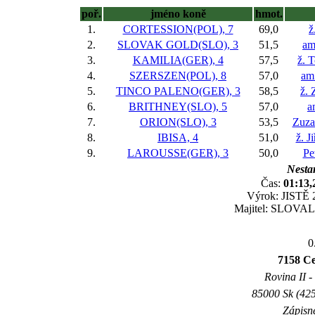
poř.
jméno koně
hmot.
1.
CORTESSION(POL), 7
69,0
ž
2.
SLOVAK GOLD(SLO), 3
51,5
am
3.
KAMILIA(GER), 4
57,5
ž. 
4.
SZERSZEN(POL), 8
57,0
am
5.
TINCO PALENO(GER), 3
58,5
ž.
6.
BRITHNEY(SLO), 5
57,0
a
7.
ORION(SLO), 3
53,5
Zuza
8.
IBISA, 4
51,0
ž. J
9.
LAROUSSE(GER), 3
50,0
Pe
Nestar
Čas:
01:13,
Výrok: JISTĚ 2
Majitel: SLOVAL 
0
7158 Ce
Rovina II -
85000 Sk (425
Zápisné