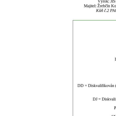
Výrok: JIS
Majitel: Žrebčín K
Kůň č.2 PACI
DD = Diskvalifikován (n
DJ = Diskvalif
P