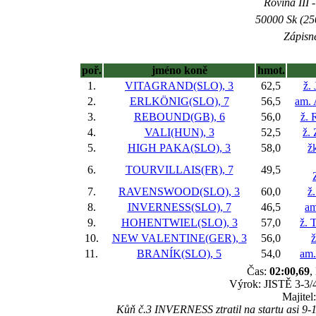
Rovina III -
50000 Sk (25
Zápisné
poř.
jméno koně
hmot.
1.
VITAGRAND(SLO), 3
62,5
ž.
2.
ERLKÖNIG(SLO), 7
56,5
am. 
3.
REBOUND(GB), 6
56,0
ž. 
4.
VALI(HUN), 3
52,5
ž.
5.
HIGH PAKA(SLO), 3
58,0
ž
6.
TOURVILLAIS(FR), 7
49,5
7.
RAVENSWOOD(SLO), 3
60,0
ž
8.
INVERNESS(SLO), 7
46,5
am
9.
HOHENTWIEL(SLO), 3
57,0
ž. 
10.
NEW VALENTINE(GER), 3
56,0
ž
11.
BRANÍK(SLO), 5
54,0
am.
Čas:
02:00,69
,
Výrok: JISTĚ 3-3/4
Majitel
Kůň č.3 INVERNESS ztratil na startu asi 9-