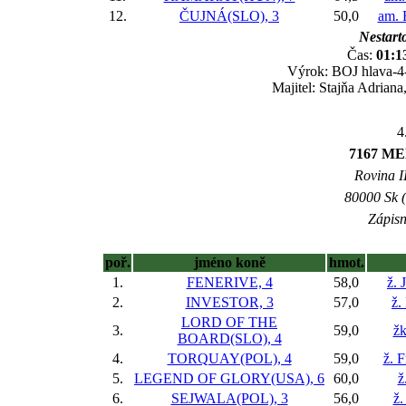
12.
ČUJNÁ(SLO), 3
50,0
am. 
Nestarto
Čas:
01:1
Výrok: BOJ hlava-4-
Majitel: Stajňa Adrian
4
7167 M
Rovina II
80000 Sk (
Zápisn
poř.
jméno koně
hmot.
1.
FENERIVE, 4
58,0
ž. 
2.
INVESTOR, 3
57,0
ž.
LORD OF THE
3.
59,0
žk
BOARD(SLO), 4
4.
TORQUAY(POL), 4
59,0
ž. 
5.
LEGEND OF GLORY(USA), 6
60,0
ž
6.
SEJWALA(POL), 3
56,0
ž.