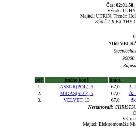
Čas:
02:01,58
,
Výrok: TUHÝ B
Majitel: UTRIN, Trenér: Ho
Kůň č.1 ILEX THE GR
6
7169 VELK
Steeplechas
90000 
Zápisn
poř.
jméno koně
hmot.
1.
ASSUR(POL), 5
67,0
ž. 
2.
MIDAS(SLO), 5
67,0
žk.
3.
VELVET, 13
67,0
žk
Nestartovali:
CHRISTIA
Č
Výrok
Majitel: Elektromontáže M