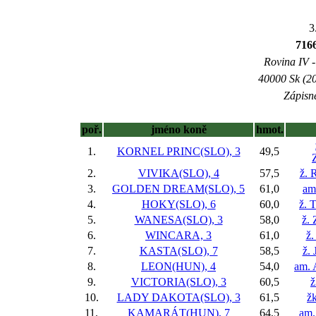
3
71
Rovina IV -
40000 Sk (20
Zápisné
poř.
jméno koně
hmot.
1.
KORNEL PRINC(SLO), 3
49,5
2.
VIVIKA(SLO), 4
57,5
ž. 
3.
GOLDEN DREAM(SLO), 5
61,0
am
4.
HOKY(SLO), 6
60,0
ž. 
5.
WANESA(SLO), 3
58,0
ž.
6.
WINCARA, 3
61,0
ž.
7.
KASTA(SLO), 7
58,5
ž. 
8.
LEON(HUN), 4
54,0
am. 
9.
VICTORIA(SLO), 3
60,5
ž
10.
LADY DAKOTA(SLO), 3
61,5
ž
11.
KAMARÁT(HUN), 7
64,5
am.