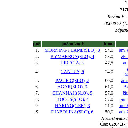
7
71
Rovina V - 
30000 Sk (15
Zápisné
poř.
jméno koně
hmot.
1.
MORNING FLAME(SLO), 3
54,0
am. 
2.
KYMARRON(SLO), 4
58,0
žk.
3.
PIBECIA, 3
47,5
am
4.
CANTUS, 9
54,0
M
5.
PACIFIC(SLO), 7
60,0
am.
6.
AGAR(SLO), 9
61,0
žk
7.
CHANNAH(SLO), 5
57,0
žk
8.
KOCOŠ(SLO), 4
57,0
am.
9.
NARINO(GER), 3
51,0
am. 
S
DIABOLINA(SLO), 6
50,0
am. 
Nestartovali:
A
Čas:
02:04,37
,