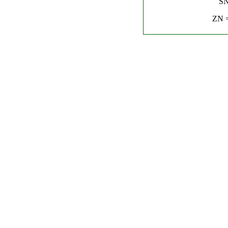
SN
ZN =