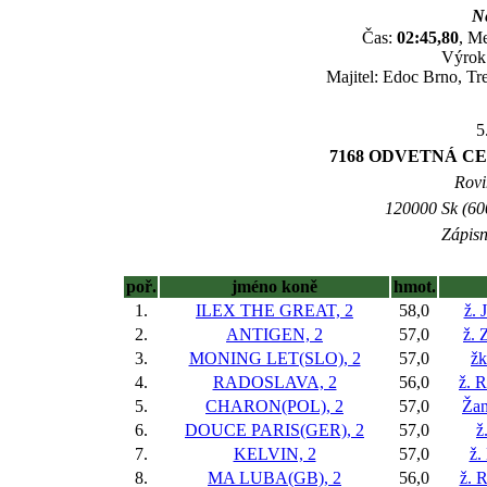
Ne
Čas:
02:45,80
, Me
Výrok:
Majitel: Edoc Brno, Tr
5
7168 ODVETNÁ C
Rovi
120000 Sk (600
Zápisn
poř.
jméno koně
hmot.
1.
ILEX THE GREAT, 2
58,0
ž. 
2.
ANTIGEN, 2
57,0
ž. 
3.
MONING LET(SLO), 2
57,0
žk
4.
RADOSLAVA, 2
56,0
ž. 
5.
CHARON(POL), 2
57,0
Žan
6.
DOUCE PARIS(GER), 2
57,0
ž
7.
KELVIN, 2
57,0
ž.
8.
MA LUBA(GB), 2
56,0
ž. 