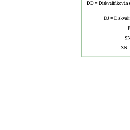
DD = Diskvalifikován (n
DJ = Diskvalif
P
SN
ZN =