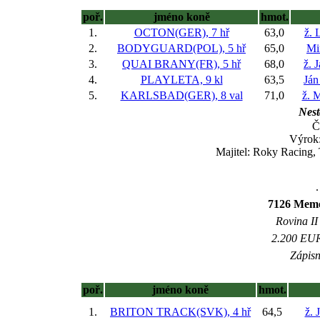
poř.
jméno koně
hmot.
1.
OCTON(GER), 7 hř
63,0
ž. 
2.
BODYGUARD(POL), 5 hř
65,0
Mi
3.
QUAI BRANY(FR), 5 hř
68,0
ž. 
4.
PLAYLETA, 9 kl
63,5
Ján
5.
KARLSBAD(GER), 8 val
71,0
ž. 
Nest
Č
Výrok:
Majitel: Roky Racing,
.
7126 Memo
Rovina II 
2.200 EUR 
Zápisn
poř.
jméno koně
hmot.
1.
BRITON TRACK(SVK), 4 hř
64,5
ž. 