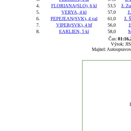
4.
FLORIANA(SLO), 6 kl
53,5
ž. Z
5.
VERYA, 4 kl
57,0
ž
6.
PEPEJEAN(SVK), 4 val
61,0
ž. 
7.
VIPER(SVK), 4 hř
56,0
ž
8.
EARLIEN, 5 kl
58,0
M
Čas:
01:16,
Výrok: JIS
Majitel: Autoopravov