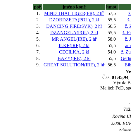
poř.
jméno koně
hmot.
1.
MIND THAT TIGER(FR), 2 hř
57,5
ž
2.
DZORDZETA(POL), 2 kl
55,5
ž
3.
DANCING FIRE(SVK), 2 hř
56,5
ž.
4.
DZANGELA(POL), 2 kl
55,5
ž. F
5.
MR ANGEL(IRE), 2 hř
58,0
ž. 
6.
ILKE(IRE), 2 kl
55,5
am
7.
CECILKA, 2 kl
54,0
ž. Z
8.
BAZY(IRE), 2 kl
55,5
Gerli
9.
GREAT SOLUTION(IRE), 2 hř
56,5
Bib
Ne
Čas:
01:45,94
,
Výrok: BO
Majitel: FeD, sp
.
712
Rovina III
2.000 EUR 
Zápisn