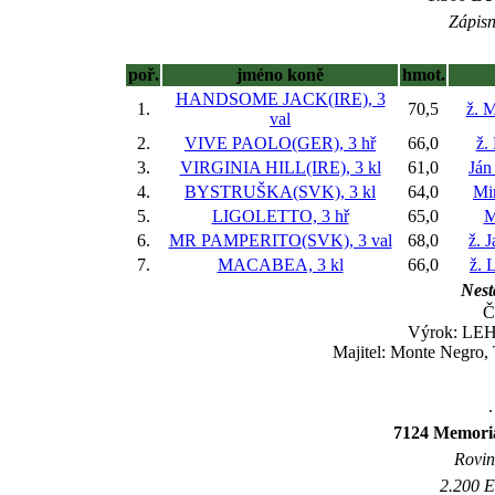
Zápisn
poř.
jméno koně
hmot.
HANDSOME JACK(IRE), 3
1.
70,5
ž. 
val
2.
VIVE PAOLO(GER), 3 hř
66,0
ž.
3.
VIRGINIA HILL(IRE), 3 kl
61,0
Ján
4.
BYSTRUŠKA(SVK), 3 kl
64,0
Mi
5.
LIGOLETTO, 3 hř
65,0
M
6.
MR PAMPERITO(SVK), 3 val
68,0
ž. 
7.
MACABEA, 3 kl
66,0
ž. 
Nest
Č
Výrok: LEHC
Majitel: Monte Negro, 
.
7124 Memoriá
Rovina
2.200 E