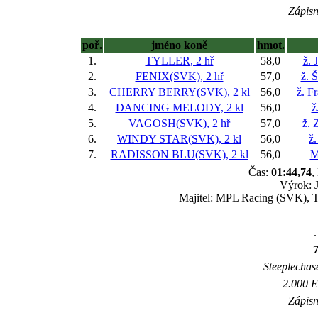
Zápisn
poř.
jméno koně
hmot.
1.
TYLLER, 2 hř
58,0
ž. 
2.
FENIX(SVK), 2 hř
57,0
ž. 
3.
CHERRY BERRY(SVK), 2 kl
56,0
ž. F
4.
DANCING MELODY, 2 kl
56,0
ž
5.
VAGOSH(SVK), 2 hř
57,0
ž. 
6.
WINDY STAR(SVK), 2 kl
56,0
ž.
7.
RADISSON BLU(SVK), 2 kl
56,0
M
Čas:
01:44,74
,
Výrok: J
Majitel: MPL Racing (SVK), Tr
.
Steeplechase
2.000 E
Zápisn