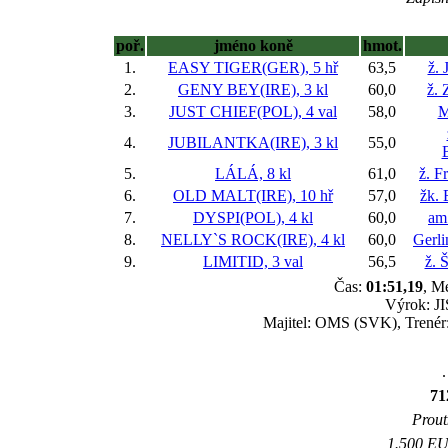
poř.
jméno koně
hmot.
1.
EASY TIGER(GER), 5 hř
63,5
ž. 
2.
GENY BEY(IRE), 3 kl
60,0
ž.
3.
JUST CHIEF(POL), 4 val
58,0
M
4.
JUBILANTKA(IRE), 3 kl
55,0
5.
LÁLÁ, 8 kl
61,0
ž. F
6.
OLD MALT(IRE), 10 hř
57,0
žk. 
7.
DYSPI(POL), 4 kl
60,0
am
8.
NELLY`S ROCK(IRE), 4 kl
60,0
Gerli
9.
LIMITID, 3 val
56,5
ž. 
Čas:
01:51,19
, M
Výrok: JI
Majitel: OMS (SVK), Trenér
.
71
Prout
1.500 EUR