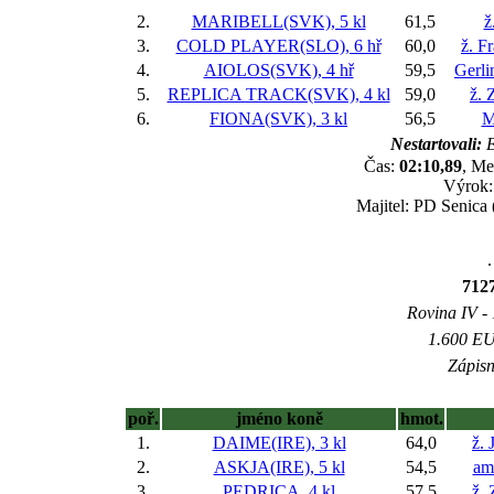
2.
MARIBELL(SVK), 5 kl
61,5
ž
3.
COLD PLAYER(SLO), 6 hř
60,0
ž. F
4.
AIOLOS(SVK), 4 hř
59,5
Gerli
5.
REPLICA TRACK(SVK), 4 kl
59,0
ž. 
6.
FIONA(SVK), 3 kl
56,5
M
Nestartovali:
E
Čas:
02:10,89
, Me
Výrok
Majitel: PD Senica
.
7127
Rovina IV - 
1.600 EUR
Zápisn
poř.
jméno koně
hmot.
1.
DAIME(IRE), 3 kl
64,0
ž. 
2.
ASKJA(IRE), 5 kl
54,5
am
3.
PEDRICA, 4 kl
57,5
ž.