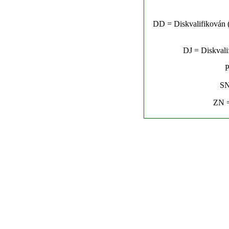
DD = Diskvalifikován (n
DJ = Diskvalif
P
SN
ZN =