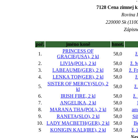
7128 Cena zimnej kr
Rovina I
220000 Sk (1100
Zápisné
poř.
jméno koně
hmot.
PRINCESS OF
1.
58,0
ž
GRACIE(USA), 2 kl
2.
LIVIA(POL), 2 kl
58,0
ž. 
3.
LABEAUME(GER), 2 kl
58,0
ž. F
4.
LENKA TOP(GER), 2 kl
58,0
ž
SISTER OF MERCY(SLO), 2
5.
58,0
ž
kl
6.
IRISH FIRE, 2 kl
58,0
ž.
7.
ANGELIKA, 2 kl
58,0
8.
MARANA THA(POL), 2 kl
58,0
am
9.
RANETA(SLO), 2 kl
58,0
Si
10.
LADY MACBETH(GER), 2 kl
58,0
Be
S
KONIGIN KALI(IRE), 2 kl
58,0
ž.
Nes