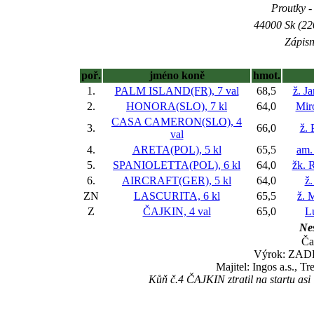
Proutky - 
44000 Sk (22
Zápisn
poř.
jméno koně
hmot.
1.
PALM ISLAND(FR), 7 val
68,5
ž. J
2.
HONORA(SLO), 7 kl
64,0
Mir
CASA CAMERON(SLO), 4
3.
66,0
ž. 
val
4.
ARETA(POL), 5 kl
65,5
am.
5.
SPANIOLETTA(POL), 6 kl
64,0
žk. 
6.
AIRCRAFT(GER), 5 kl
64,0
ž.
ZN
LASCURITA, 6 kl
65,5
ž. 
Z
ČAJKIN, 4 val
65,0
L
Nes
Ča
Výrok: ZADR
Majitel: Ingos a.s., T
Kůň č.4 ČAJKIN ztratil na startu asi 
.