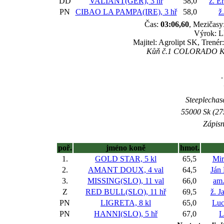
DD
VALIANT(GER), 3 hř
58,0
ž. E
PN
CIBAO LA PAMPA(IRE), 3 hř
58,0
ž
Čas:
03:06,60
, Mezičasy
Výrok: L
Majitel: Agrolipt SK, Trenér
Kůň č.1 COLORADO KID(
.
Steeplechase
55000 Sk (27
Zápisn
poř.
jméno koně
hmot.
1.
GOLD STAR, 5 kl
65,5
Mir
2.
AMANT DOUX, 4 val
64,5
Ján
3.
MISSING(SLO), 11 val
66,0
am
Z
RED BULL(SLO), 11 hř
69,5
ž. J
PN
LIGRETA, 8 kl
65,0
Luc
PN
HANNI(SLO), 5 hř
67,0
L