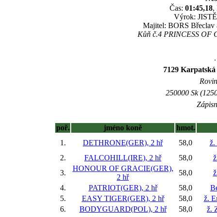
Čas:
01:45,18
,
Výrok: JISTĚ 
Majitel: BORS Břeclav a
Kůň č.4 PRINCESS OF GR
.
7129 Karpatská 
Rovin
250000 Sk (1250
Zápisn
poř.
jméno koně
hmot.
1.
DETHRONE(GER), 2 hř
58,0
ž.
2.
FALCOHILL(IRE), 2 hř
58,0
ž
HONOUR OF GRACIE(GER),
3.
58,0
ž
2 hř
4.
PATRIOT(GER), 2 hř
58,0
B
5.
EASY TIGER(GER), 2 hř
58,0
ž. 
6.
BODYGUARD(POL), 2 hř
58,0
ž.