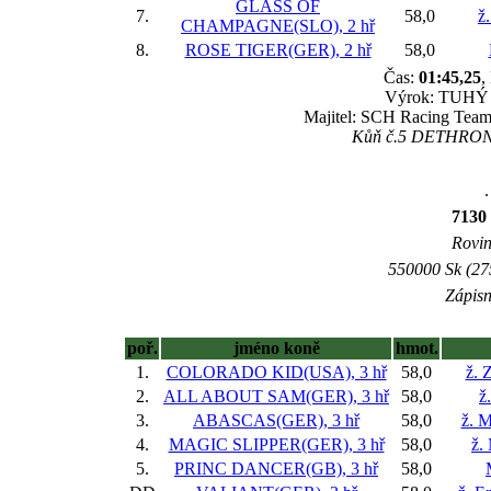
GLASS OF
7.
58,0
ž
CHAMPAGNE(SLO), 2 hř
8.
ROSE TIGER(GER), 2 hř
58,0
Čas:
01:45,25
,
Výrok: TUHÝ B
Majitel: SCH Racing Team,
Kůň č.5 DETHRONE(
.
7130
Rovin
550000 Sk (275
Zápisn
poř.
jméno koně
hmot.
1.
COLORADO KID(USA), 3 hř
58,0
ž. 
2.
ALL ABOUT SAM(GER), 3 hř
58,0
ž
3.
ABASCAS(GER), 3 hř
58,0
ž. M
4.
MAGIC SLIPPER(GER), 3 hř
58,0
ž.
5.
PRINC DANCER(GB), 3 hř
58,0