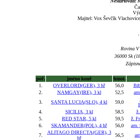
Nestartovali:
K
Ča
Výr
Majitel: Vox Ševčík Vlachovice
.
Rovina V -
36000 Sk (18
Zápisné
poř.
jméno koně
hmot.
1.
OVERLORD(GER), 3 hř
56,0
Bi
2.
NAMGAY(IRE), 3 kl
52,5
am
3.
SANTA LUCIA(SLO), 4 kl
59,0
4.
SICILIA, 3 kl
58,5
ž
5.
RED STAR, 5 kl
59,5
ž. F
6.
SKAMANDER(POL), 4 hř
56,0
am. 
ALITAGO DIRECTA(GER), 3
7.
56,5
am
hř