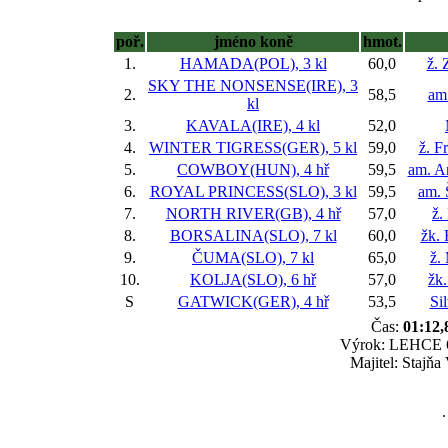
poř.
jméno koně
hmot.
1.
HAMADA(POL), 3 kl
60,0
ž.
SKY THE NONSENSE(IRE), 3
2.
58,5
am
kl
3.
KAVALA(IRE), 4 kl
52,0
4.
WINTER TIGRESS(GER), 5 kl
59,0
ž. F
5.
COWBOY(HUN), 4 hř
59,5
am. A
6.
ROYAL PRINCESS(SLO), 3 kl
59,5
am. 
7.
NORTH RIVER(GB), 4 hř
57,0
ž.
8.
BORSALINA(SLO), 7 kl
60,0
žk. 
9.
ČUMA(SLO), 7 kl
65,0
ž.
10.
KOLJA(SLO), 6 hř
57,0
žk
S
GATWICK(GER), 4 hř
53,5
Si
Čas:
01:12,
Výrok: LEHCE 6-
Majitel: Stajňa 
.