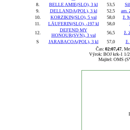
8.
BELLE AMIE(SLO), 3 kl
53,5
Si
9.
DELLANDA(POL), 3 kl
52,5
am. 
10.
KORZIKIN(SLO), 5 val
58,0
ž. 
11.
LÄUFERIN(SLO), -197 kl
58,0
DEFEND MY
12.
56,5
ž.
HONOUR(SVN), 3 val
S
JARABACOA(POL), 3 kl
57,0
ž.
Čas:
02:07,47
, Me
Výrok: BOJ krk-1 1/2-
Majitel: OMS (S