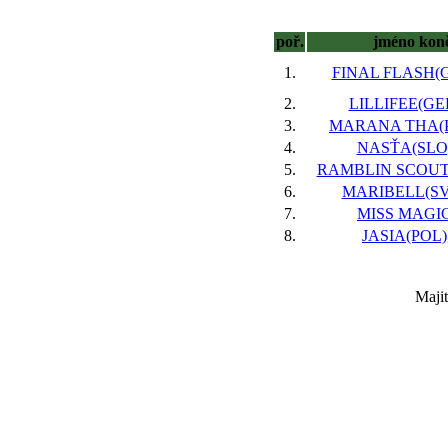
poř.
jméno kon
1.
FINAL FLASH(G
2.
LILLIFEE(GER
3.
MARANA THA(P
4.
NASŤA(SLO)
5.
RAMBLIN SCOUT(
6.
MARIBELL(SVK
7.
MISS MAGIC
8.
JASIA(POL),
Maji