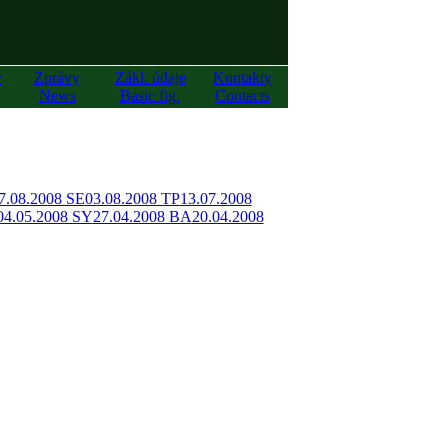
y
Zprávy
Zákl. údaje
Kontakty
News
Basic fig.
Contacts
7.08.2008 SE
03.08.2008 TP
13.07.2008
04.05.2008 SY
27.04.2008 BA
20.04.2008