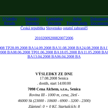
Výsledky
Statistiky
Legislativa
Avíza
Dokument
Results
Statistics
Decision
Foreign starts
Documents
Česká republika
Slovensko
ostatní zahraničí
2010
2009
2008
2007
2006
008 TP
28.09.2008 BA
14.09.2008 BA
31.08.2008 BA
24.08.2008 BA
1
2008 BA
08.06.2008 TP
01.06.2008 BA
18.05.2008 BA
11.05.2008 BA
BA
13.04.2008 BA
06.04.2008 BA
VÝSLEDKY ZE DNE
17.08.2008 Senica
. dostih, start 14:00:00
7098 Cena Alchem, s.r.o., Senica
Rovina III - 1000 m, cena, 2letí -
46000 Sk (23000 - 10600 - 6900 - 3200 - 2300)
Zápisné: 0 + 0 Kč, Startujících: 8