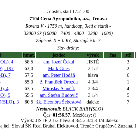
. dostih, start 17:21:00
7104 Cena Agropodniku, a.s., Trnava
Rovina V - 1750 m, handicap, 3letí a starší -
32000 Sk (16000 - 7400 - 4800 - 2200 - 1600)
Zápisné: 0 + 0 Kč, Startujících: 7
Stav dráhy:
ě
hmot.
jezdec
výrok
čas
stč
L), 4
58,5
am. Jozef Čekal
JISTĚ
3
, -197
63,0
Mark Giles
2 1/2
2
), 7
57,5
am. Peter Hodáň
hlava
6
3
55,0
ž. František Drozda
4 3/4
1
), 4
63,5
Miroslav Stančík
2 3/4
4
), 5
55,5
am. Štefan Budovič
3 1/4
5
(SLO), 3
60,5
žk. Eleonóra Šebestová
daleko
7
Nestartovali:
BLACK BARY(SLO)
Čas:
01:56,57
, Mezičasy: ()
Výrok: JISTĚ 2 1/2-hlava-4 3/4-2 3/4-3 1/4-daleko
jitel: Sloval ŠK Real Brahal Elektrovod, Trenér: Grupáčová Zuzana, I