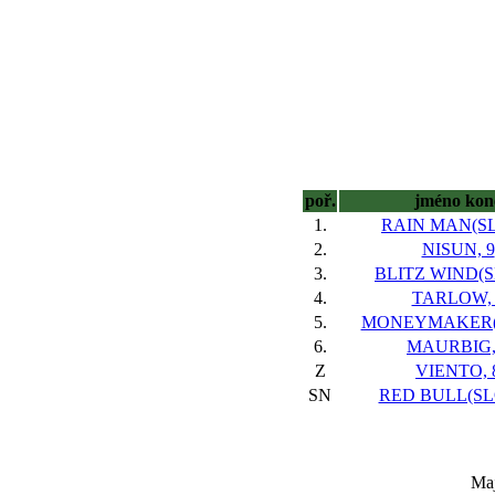
poř.
jméno kon
1.
RAIN MAN(SL
2.
NISUN, 9
3.
BLITZ WIND(S
4.
TARLOW, 
5.
MONEYMAKER(S
6.
MAURBIG,
Z
VIENTO, 
SN
RED BULL(SLO
Maj