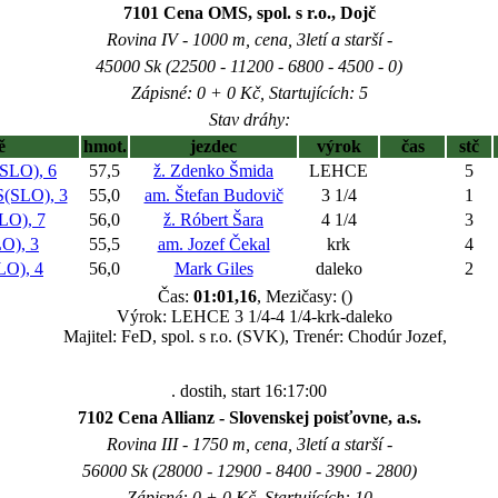
7101 Cena OMS, spol. s r.o., Dojč
Rovina IV - 1000 m, cena, 3letí a starší -
45000 Sk (22500 - 11200 - 6800 - 4500 - 0)
Zápisné: 0 + 0 Kč, Startujících: 5
Stav dráhy:
ě
hmot.
jezdec
výrok
čas
stč
LO), 6
57,5
ž. Zdenko Šmida
LEHCE
5
SLO), 3
55,0
am. Štefan Budovič
3 1/4
1
O), 7
56,0
ž. Róbert Šara
4 1/4
3
), 3
55,5
am. Jozef Čekal
krk
4
O), 4
56,0
Mark Giles
daleko
2
Čas:
01:01,16
, Mezičasy: ()
Výrok: LEHCE 3 1/4-4 1/4-krk-daleko
Majitel: FeD, spol. s r.o. (SVK), Trenér: Chodúr Jozef,
. dostih, start 16:17:00
7102 Cena Allianz - Slovenskej poisťovne, a.s.
Rovina III - 1750 m, cena, 3letí a starší -
56000 Sk (28000 - 12900 - 8400 - 3900 - 2800)
Zápisné: 0 + 0 Kč, Startujících: 10