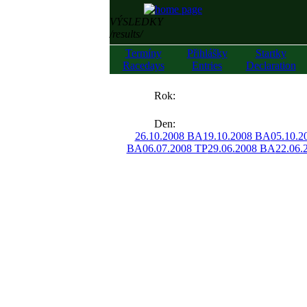
VÝSLEDKY
/results/
Termíny
Přihlášky
Startky
Racedays
Entries
Declaration
««
Rok:
»»
Den:
26.10.2008 BA
19.10.2008 BA
05.10.2
BA
06.07.2008 TP
29.06.2008 BA
22.06.