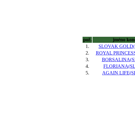
poř.
jméno kon
1.
SLOVAK GOLD(S
2.
ROYAL PRINCESS(
3.
BORSALINA(SL
4.
FLORIANA(SLO
5.
AGAIN LIFE(SL