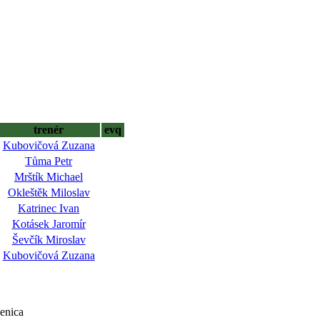
trenér
evq
Kubovičová Zuzana
Tůma Petr
Mrštík Michael
Okleštěk Miloslav
Katrinec Ivan
Kotásek Jaromír
Ševčík Miroslav
Kubovičová Zuzana
enica