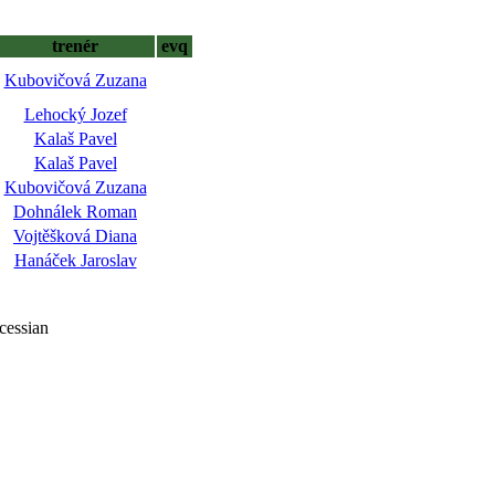
trenér
evq
Kubovičová Zuzana
Lehocký Jozef
Kalaš Pavel
Kalaš Pavel
Kubovičová Zuzana
Dohnálek Roman
Vojtěšková Diana
Hanáček Jaroslav
cessian