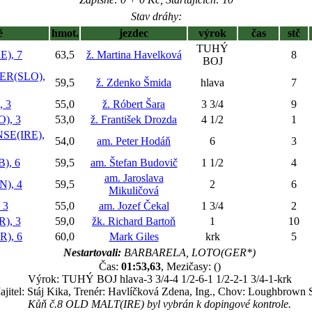
Stav dráhy:
ě
hmot.
jezdec
výrok
čas
stč
TUHÝ
), 7
63,5
ž. Martina Havelková
8
BOJ
R(SLO),
59,5
ž. Zdenko Šmida
hlava
7
 3
55,0
ž. Róbert Šara
3 3/4
9
), 3
53,0
ž. František Drozda
4 1/2
1
SE(IRE),
54,0
am. Peter Hodáň
6
3
), 6
59,5
am. Štefan Budovič
1 1/2
4
am. Jaroslava
), 4
59,5
2
6
Mikuličová
 3
55,0
am. Jozef Čekal
1 3/4
2
), 3
59,0
žk. Richard Bartoň
1
10
), 6
60,0
Mark Giles
krk
5
Nestartovali:
BARBARELA, LOTO(GER*)
Čas:
01:53,63
, Mezičasy: ()
Výrok: TUHÝ BOJ hlava-3 3/4-4 1/2-6-1 1/2-2-1 3/4-1-krk
jitel: Stáj Kika, Trenér: Havlíčková Zdena, Ing., Chov: Loughbrown 
Kůň č.8 OLD MALT(IRE) byl vybrán k dopingové kontrole.