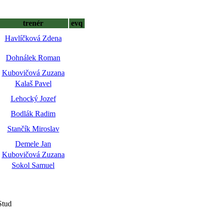
trenér
evq
Havlíčková Zdena
Dohnálek Roman
Kubovičová Zuzana
Kalaš Pavel
Lehocký Jozef
Bodlák Radim
Stančík Miroslav
Demele Jan
Kubovičová Zuzana
Sokol Samuel
Stud