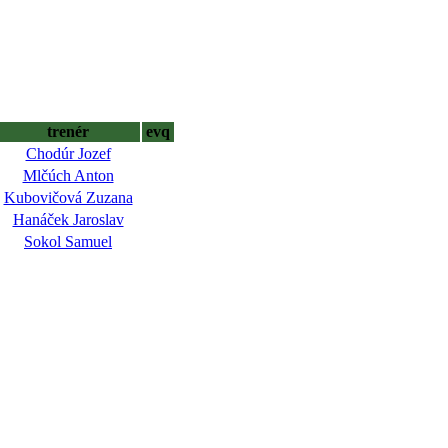
trenér
evq
Chodúr Jozef
Mlčúch Anton
Kubovičová Zuzana
Hanáček Jaroslav
Sokol Samuel