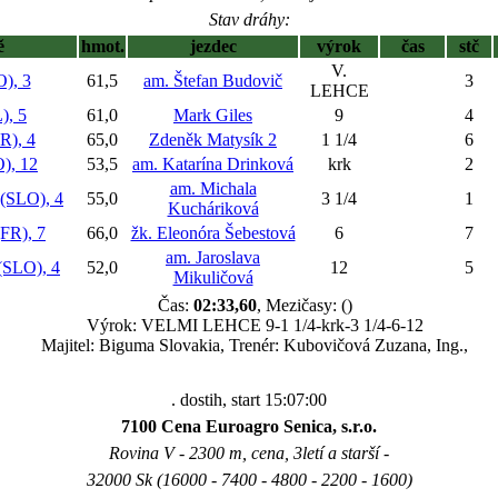
Stav dráhy:
ě
hmot.
jezdec
výrok
čas
stč
V.
), 3
61,5
am. Štefan Budovič
3
LEHCE
, 5
61,0
Mark Giles
9
4
), 4
65,0
Zdeněk Matysík 2
1 1/4
6
, 12
53,5
am. Katarína Drinková
krk
2
am. Michala
SLO), 4
55,0
3 1/4
1
Kucháriková
R), 7
66,0
žk. Eleonóra Šebestová
6
7
am. Jaroslava
LO), 4
52,0
12
5
Mikuličová
Čas:
02:33,60
, Mezičasy: ()
Výrok: VELMI LEHCE 9-1 1/4-krk-3 1/4-6-12
Majitel: Biguma Slovakia, Trenér: Kubovičová Zuzana, Ing.,
. dostih, start 15:07:00
7100 Cena Euroagro Senica, s.r.o.
Rovina V - 2300 m, cena, 3letí a starší -
32000 Sk (16000 - 7400 - 4800 - 2200 - 1600)