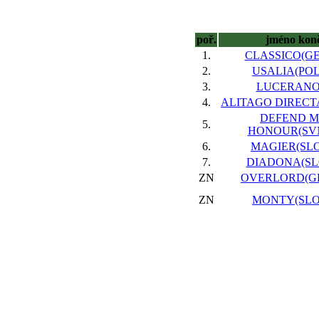
poř.
jméno kon
1.
CLASSICO(GER
2.
USALIA(POL)
3.
LUCERANO,
4.
ALITAGO DIRECTA
DEFEND 
5.
HONOUR(SVN
6.
MAGIER(SLO)
7.
DIADONA(SLO
ZN
OVERLORD(GE
ZN
MONTY(SLO)