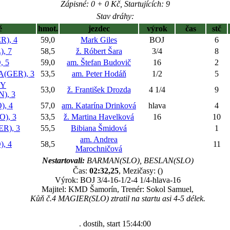
Zápisné: 0 + 0 Kč, Startujících: 9
Stav dráhy:
ě
hmot.
jezdec
výrok
čas
stč
), 4
59,0
Mark Giles
BOJ
6
, 7
58,5
ž. Róbert Šara
3/4
8
 5
59,0
am. Štefan Budovič
16
2
(GER), 3
53,5
am. Peter Hodáň
1/2
5
MY
53,0
ž. František Drozda
4 1/4
9
), 3
, 4
57,0
am. Katarína Drinková
hlava
4
), 3
53,5
ž. Martina Havelková
16
10
R), 3
55,5
Bibiana Šmidová
1
am. Andrea
, 4
58,5
11
Marochničová
Nestartovali:
BARMAN(SLO), BESLAN(SLO)
Čas:
02:32,25
, Mezičasy: ()
Výrok: BOJ 3/4-16-1/2-4 1/4-hlava-16
Majitel: KMD Šamorín, Trenér: Sokol Samuel,
Kůň č.4 MAGIER(SLO) ztratil na startu asi 4-5 délek.
. dostih, start 15:44:00