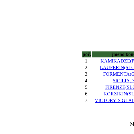
poř.
jméno kon
1.
KAMIKADZE(PO
2.
LÄUFERIN(SLO)
3.
FORMENTA(GB
4.
SICILIA, 
5.
FIRENZE(SLO
6.
KORZIKIN(SLO
7.
VICTORY`S GLAD
Ma