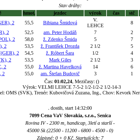
Stav dráhy:
ě
hmot.
jezdec
výrok
čas
stč
V.
ER), 2
55,5
Bibiana Šmidová
8
LEHCE
), 2
52,5
am. Peter Hodáň
7
2
OL), 2
58,0
ž. Zdenko Šmida
5
7
, 2
53,5
ž. František Drozda
2 1/2
5
GER), 2
54,5
ž. Róbert Šara
1/2
4
), 2
53,5
Mark Giles
2 1/2
3
, 2
55,0
ž. Martina Havelková
14
6
 2
55,0
am. Štefan Budovič
3
1
Čas:
01:02,24
, Mezičasy: ()
Výrok: VELMI LEHCE 7-5-2 1/2-1/2-2 1/2-14-3
tel: OMS (SVK), Trenér: Kubovičová Zuzana, Ing., Chov: Kevork Ner
. dostih, start 14:32:00
7099 Cena VaV Slovakia, s.r.o., Senica
Rovina IV - 2300 m, handicap, 3letí a starší -
45000 Sk (22500 - 11200 - 6800 - 4500 - 0)
Zápisné: 0 + 0 Kč, Startujících: 7