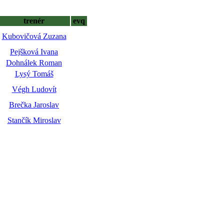
trenér
evq
Kubovičová Zuzana
Pejšková Ivana
Dohnálek Roman
Lysý Tomáš
Végh Ludovít
Brečka Jaroslav
Stančík Miroslav