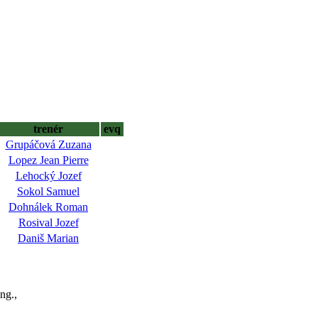
trenér
evq
Grupáčová Zuzana
Lopez Jean Pierre
Lehocký Jozef
Sokol Samuel
Dohnálek Roman
Rosival Jozef
Daniš Marian
ng.,