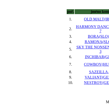
poř.
jméno kon
1.
OLD MALT(IRE
HARMONY DANCE
2.
7
3.
BORA(SLO),
4.
RAMONA(SLO
SKY THE NONSEN
5.
3
6.
INCHIBAR(GB
7.
COWBOY(HUN
8.
SAZEILLA,
9.
VALIANT(GER
10.
NESTROY(GER
Ma