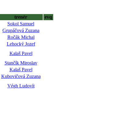
trenér
evq
Sokol Samuel
Grupáčová Zuzana
Ročák Michal
Lehocký Jozef
Kalaš Pavel
Stančík Miroslav
Kalaš Pavel
Kubovičová Zuzana
Végh Ludovít