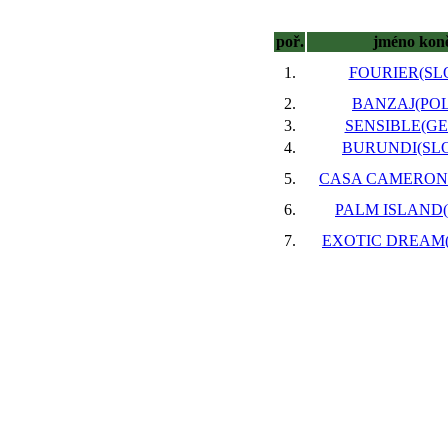
poř.
jméno kon
1.
FOURIER(SLO
2.
BANZAJ(POL)
3.
SENSIBLE(GER
4.
BURUNDI(SLO)
5.
CASA CAMERON(
6.
PALM ISLAND(F
7.
EXOTIC DREAM(S