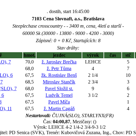
. dostih, start 16:45:00
7103 Cena Slovnaft, a.s., Bratislava
Steeplechase crosscountry - - 3400 m, cena, 4letí a starší -
60000 Sk (30000 - 13800 - 9000 - 4200 - 3000)
Zápisné: 0 + 0 Kč, Startujících: 8
Stav dráhy:
ě
hmot.
jezdec
výrok
čas
stč
O), 7
70,0
ž. Jaroslav Brečka
LEHCE
5
68,0
ž. Petr Tůma
4
7
LO), 6
67,5
žk. Rostislav Benš
2 1/4
10
7
68,5
Miroslav Stančík
2 3/4
3
LO), 7
68,0
Pavel Složil st.
9
6
 6
67,5
Ludvík Temel
3 1/2
2
8
67,5
Pavel Míča
1
), 11
67,5
ž. Martin Cagáň
4
Nestartovali:
ČUJNÁ(SLO), STARLYNX(FR)
Čas:
04:00,87
, Mezičasy: ()
Výrok: LEHCE 4-2 1/4-2 3/4-9-3 1/2
itel: PD Senica (SVK), Trenér: Kubovičová Zuzana, Ing., Chov: PD S