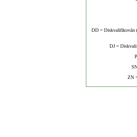
DD = Diskvalifikován (n
DJ = Diskvalif
P
SN
ZN =