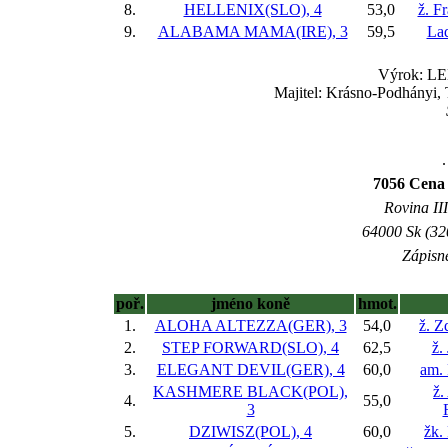
8.
HELLENIX(SLO), 4
53,0
ž. F
9.
ALABAMA MAMA(IRE), 3
59,5
Lad
Výrok: LEH
Majitel: Krásno-Podhányi, 
.
7056 Cena 
Rovina III
64000 Sk (32
Zápisné
poř.
jméno koně
hmot.
1.
ALOHA ALTEZZA(GER), 3
54,0
ž. Z
2.
STEP FORWARD(SLO), 4
62,5
ž.
3.
ELEGANT DEVIL(GER), 4
60,0
am.
KASHMERE BLACK(POL),
ž.
4.
55,0
3
5.
DZIWISZ(POL), 4
60,0
žk.