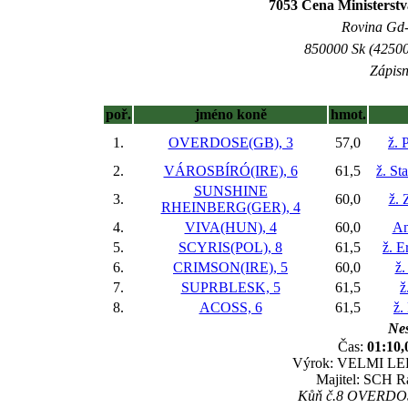
7053 Cena Ministerstv
Rovina Gd-3
850000 Sk (42500
Zápisn
poř.
jméno koně
hmot.
1.
OVERDOSE(GB), 3
57,0
ž. 
2.
VÁROSBÍRÓ(IRE), 6
61,5
ž. St
SUNSHINE
3.
60,0
ž.
RHEINBERG(GER), 4
4.
VIVA(HUN), 4
60,0
An
5.
SCYRIS(POL), 8
61,5
ž. 
6.
CRIMSON(IRE), 5
60,0
ž.
7.
SUPRBLESK, 5
61,5
ž
8.
ACOSS, 6
61,5
ž.
Nes
Čas:
01:10,
Výrok: VELMI LEHCE
Majitel: SCH Ra
Kůň č.8 OVERDOSE