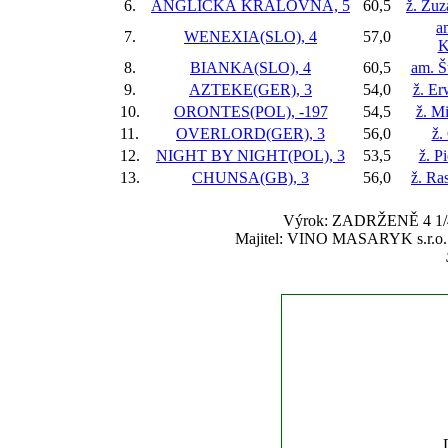
6.
ANGLICKÁ KRÁLOVNA, 5
60,5
ž. Zu
a
7.
WENEXIA(SLO), 4
57,0
K
8.
BIANKA(SLO), 4
60,5
am. Š
9.
AZTEKE(GER), 3
54,0
ž. E
10.
ORONTES(POL), -197
54,5
ž. Mi
11.
OVERLORD(GER), 3
56,0
ž.
12.
NIGHT BY NIGHT(POL), 3
53,5
ž. P
13.
CHUNSA(GB), 3
56,0
ž. Ra
Výrok: ZADRŽENĚ 4 1/4-1
Majitel: VINO MASARYK s.r.o. 