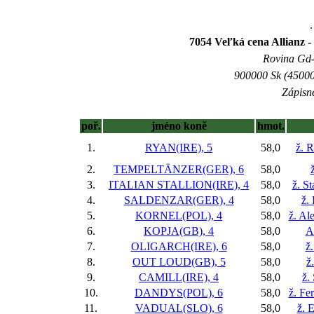
.
7054 Veľká cena Allianz -
Rovina Gd-3
900000 Sk (45000
Zápisné
poř.
jméno koně
hmot.
1.
RYAN(IRE), 5
58,0
ž. R
2.
TEMPELTÄNZER(GER), 6
58,0
3.
ITALIAN STALLION(IRE), 4
58,0
ž. S
4.
SALDENZAR(GER), 4
58,0
ž.
5.
KORNEL(POL), 4
58,0
ž. Al
6.
KOPJA(GB), 4
58,0
A
7.
OLIGARCH(IRE), 6
58,0
ž
8.
OUT LOUD(GB), 5
58,0
ž
9.
CAMILL(IRE), 4
58,0
ž.
10.
DANDYS(POL), 6
58,0
ž. Fe
11.
VADUAL(SLO), 6
58,0
ž. 