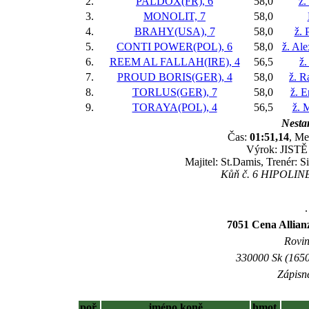
2.
PALDOX(FR), 6
58,0
ž.
3.
MONOLIT, 7
58,0
4.
BRAHY(USA), 7
58,0
ž. 
5.
CONTI POWER(POL), 6
58,0
ž. Al
6.
REEM AL FALLAH(IRE), 4
56,5
ž.
7.
PROUD BORIS(GER), 4
58,0
ž. R
8.
TORLUS(GER), 7
58,0
ž. 
9.
TORAYA(POL), 4
56,5
ž. 
Nestar
Čas:
01:51,14
, Me
Výrok: JISTĚ 
Majitel: St.Damis, Trenér: 
Kůň č. 6 HIPOLINER
.
7051 Cena Allian
Rovin
330000 Sk (1650
Zápisné
poř.
jméno koně
hmot.