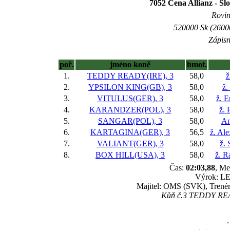
7052 Cena Allianz - Sl
Rovin
520000 Sk (26000
Zápisn
poř.
jméno koně
hmot.
1.
TEDDY READY(IRE), 3
58,0
ž
2.
YPSILON KING(GB), 3
58,0
ž.
3.
VITULUS(GER), 3
58,0
ž. 
4.
KARANDZER(POL), 3
58,0
ž. 
5.
SANGAR(POL), 3
58,0
An
6.
KARTAGINA(GER), 3
56,5
ž. Al
7.
VALIANT(GER), 3
58,0
ž.
8.
BOX HILL(USA), 3
58,0
ž. R
Čas:
02:03,88
, Me
Výrok: LE
Majitel: OMS (SVK), Trenér
Kůň č.3 TEDDY READ
.