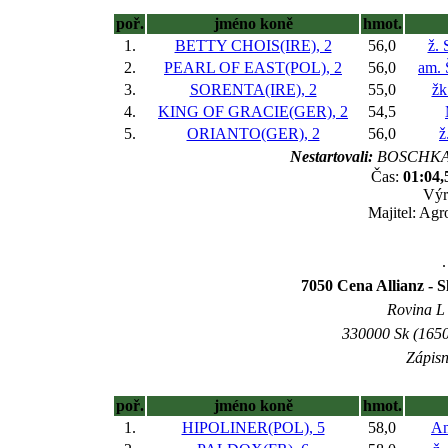
poř.
jméno koně
hmot.
1.
BETTY CHOIS(IRE), 2
56,0
ž.
2.
PEARL OF EAST(POL), 2
56,0
am. 
3.
SORENTA(IRE), 2
55,0
žk
4.
KING OF GRACIE(GER), 2
54,5
5.
ORIANTO(GER), 2
56,0
ž
Nestartovali:
BOSCHKA(
Čas:
01:04,
Výr
Majitel: Agr
.
7050 Cena Allianz - S
Rovina L -
330000 Sk (1650
Zápisn
poř.
jméno koně
hmot.
1.
HIPOLINER(POL), 5
58,0
An