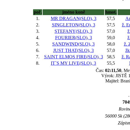
poř.
jméno koně
hmot.
1.
MR DRAGAN(SLO), 3
57,5
An
2.
SINGLETON(SLO), 3
57,5
ž. 
3.
STEFANY(SLO), 3
57,0
ž
4.
FOURIER(SLO), 3
59,0
ž
5.
SANDWIND(SLO), 3
58,0
ž.
6.
JUST THAT(SLO), 3
57,0
žk
7.
SAINT ELMOS FIRE(SLO), 3
58,5
ž. R
8.
IT`S MY LIVE(SLO), 3
55,5
Čas:
02:11,50
, Me
Výrok: JISTĚ 1 
Majitel: Bra
.
70
Rovina
56000 Sk (28
Zápisn