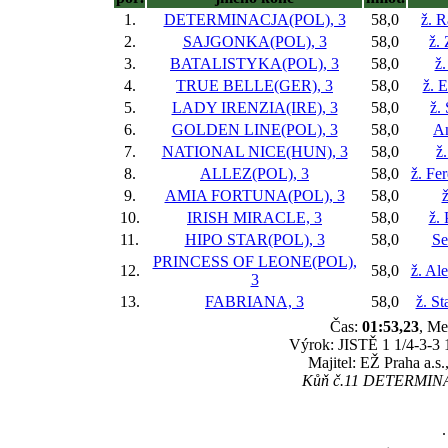
1.
DETERMINACJA(POL), 3
58,0
ž. R
2.
SAJGONKA(POL), 3
58,0
ž.
3.
BATALISTYKA(POL), 3
58,0
ž.
4.
TRUE BELLE(GER), 3
58,0
ž. 
5.
LADY IRENZIA(IRE), 3
58,0
ž.
6.
GOLDEN LINE(POL), 3
58,0
An
7.
NATIONAL NICE(HUN), 3
58,0
ž
8.
ALLEZ(POL), 3
58,0
ž. Fe
9.
AMIA FORTUNA(POL), 3
58,0
ž
10.
IRISH MIRACLE, 3
58,0
ž. 
11.
HIPO STAR(POL), 3
58,0
Se
PRINCESS OF LEONE(POL),
12.
58,0
ž. Al
3
13.
FABRIANA, 3
58,0
ž. St
Čas:
01:53,23
, Me
Výrok: JISTĚ 1 1/4-3-3 1
Majitel: EŽ Praha a.s
Kůň č.11 DETERMINACJ
.