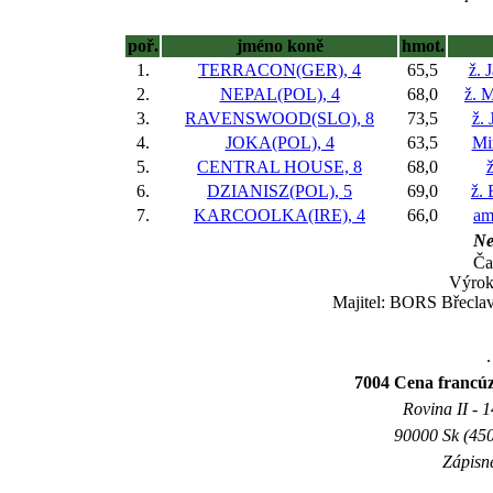
poř.
jméno koně
hmot.
1.
TERRACON(GER), 4
65,5
ž. 
2.
NEPAL(POL), 4
68,0
ž. 
3.
RAVENSWOOD(SLO), 8
73,5
ž. 
4.
JOKA(POL), 4
63,5
Mi
5.
CENTRAL HOUSE, 8
68,0
6.
DZIANISZ(POL), 5
69,0
ž.
7.
KARCOOLKA(IRE), 4
66,0
am
Ne
Ča
Výrok
Majitel: BORS Břeclav 
.
7004 Cena franc
Rovina II - 1
90000 Sk (450
Zápisné