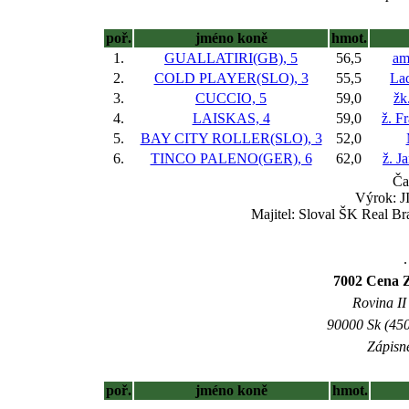
poř.
jméno koně
hmot.
1.
GUALLATIRI(GB), 5
56,5
am
2.
COLD PLAYER(SLO), 3
55,5
Lad
3.
CUCCIO, 5
59,0
žk
4.
LAISKAS, 4
59,0
ž. F
5.
BAY CITY ROLLER(SLO), 3
52,0
6.
TINCO PALENO(GER), 6
62,0
ž. J
Ča
Výrok: J
Majitel: Sloval ŠK Real Br
.
7002 Cena Z
Rovina II 
90000 Sk (450
Zápisné
poř.
jméno koně
hmot.