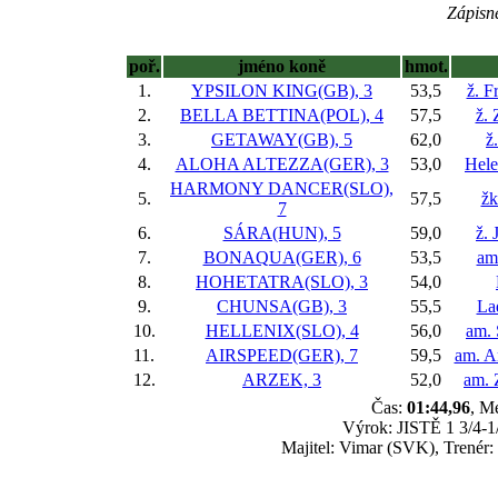
Zápisné
poř.
jméno koně
hmot.
1.
YPSILON KING(GB), 3
53,5
ž. F
2.
BELLA BETTINA(POL), 4
57,5
ž.
3.
GETAWAY(GB), 5
62,0
ž
4.
ALOHA ALTEZZA(GER), 3
53,0
Hele
HARMONY DANCER(SLO),
5.
57,5
žk
7
6.
SÁRA(HUN), 5
59,0
ž. 
7.
BONAQUA(GER), 6
53,5
am
8.
HOHETATRA(SLO), 3
54,0
9.
CHUNSA(GB), 3
55,5
La
10.
HELLENIX(SLO), 4
56,0
am. 
11.
AIRSPEED(GER), 7
59,5
am. A
12.
ARZEK, 3
52,0
am. 
Čas:
01:44,96
, M
Výrok: JISTĚ 1 3/4-1/
Majitel: Vimar (SVK), Trenér: