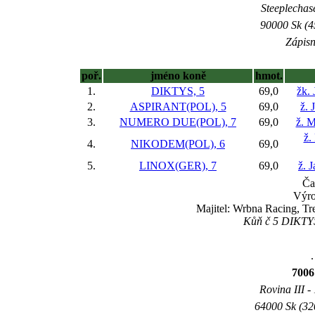
Steeplechase
90000 Sk (4
Zápisn
poř.
jméno koně
hmot.
1.
DIKTYS, 5
69,0
žk. 
2.
ASPIRANT(POL), 5
69,0
ž. 
3.
NUMERO DUE(POL), 7
69,0
ž. 
ž.
4.
NIKODEM(POL), 6
69,0
5.
LINOX(GER), 7
69,0
ž. 
Ča
Výro
Majitel: Wrbna Racing, Tr
Kůň č 5 DIKTYS 
.
7006
Rovina III -
64000 Sk (32