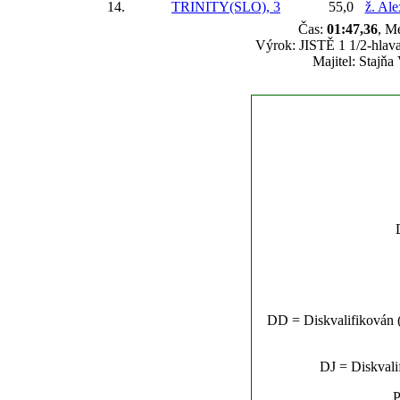
14.
TRINITY(SLO), 3
55,0
ž. Al
Čas:
01:47,36
, M
Výrok: JISTĚ 1 1/2-hlava
Majitel: Stajňa 
DD = Diskvalifikován (n
DJ = Diskvalif
P