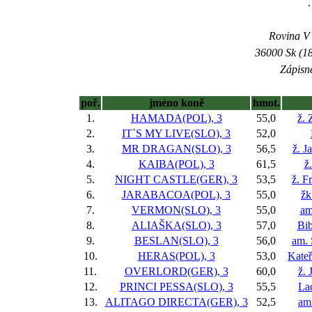
.
Rovina V -
36000 Sk (18
Zápisné
poř.
jméno koně
hmot.
1.
HAMADA(POL), 3
55,0
ž.
2.
IT`S MY LIVE(SLO), 3
52,0
3.
MR DRAGAN(SLO), 3
56,5
ž. J
4.
KAIBA(POL), 3
61,5
ž
5.
NIGHT CASTLE(GER), 3
53,5
ž. F
6.
JARABACOA(POL), 3
55,0
žk
7.
VERMON(SLO), 3
55,0
am
8.
ALIAŠKA(SLO), 3
57,0
Bi
9.
BESLAN(SLO), 3
56,0
am. 
10.
HERAS(POL), 3
53,0
Kateř
11.
OVERLORD(GER), 3
60,0
ž. 
12.
PRINCI PESSA(SLO), 3
55,5
Lad
13.
ALITAGO DIRECTA(GER), 3
52,5
am