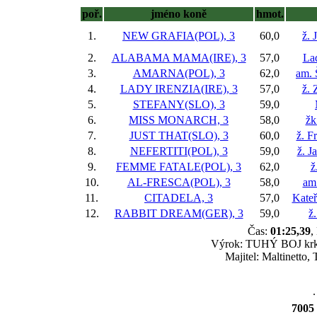
poř.
jméno koně
hmot.
1.
NEW GRAFIA(POL), 3
60,0
ž. 
2.
ALABAMA MAMA(IRE), 3
57,0
Lad
3.
AMARNA(POL), 3
62,0
am. 
4.
LADY IRENZIA(IRE), 3
57,0
ž.
5.
STEFANY(SLO), 3
59,0
6.
MISS MONARCH, 3
58,0
žk
7.
JUST THAT(SLO), 3
60,0
ž. F
8.
NEFERTITI(POL), 3
59,0
ž. J
9.
FEMME FATALE(POL), 3
62,0
ž
10.
AL-FRESCA(POL), 3
58,0
am
11.
CITADELA, 3
57,0
Kateř
12.
RABBIT DREAM(GER), 3
59,0
ž
Čas:
01:25,39
,
Výrok: TUHÝ BOJ krk-2 
Majitel: Maltinetto
.
7005 