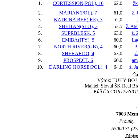
1.
CORTESSION(POL), 10
62,0
žk
2.
MARIAN(POL), 7
61,0
ž. 
3.
KATRINA BEE(IRE), 3
52,0
4.
SHEITAN(SLO), 3
53,5
ž. Al
5.
SUPRBLESK, 5
63,0
ž.
6.
EMIBA(ITY), 5
60,0
Lad
7.
NORTH RIVER(GB), 4
60,0
ž
8.
SHERARDO, 4
63,0
ž
9.
PROSPECT, 6
60,0
am
10.
DARLING HORSE(POL), 4
64,0
ž. J
Ča
Výrok: TUHÝ BOJ 3/4
Majitel: Sloval ŠK Real Br
Kůň č.6 CORTESSION(P
.
7003 Memo
Proutky - 
55000 Sk (27
Zápisn