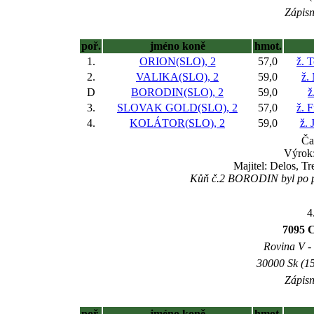
Zápisn
poř.
jméno koně
hmot.
1.
ORION(SLO), 2
57,0
ž. 
2.
VALIKA(SLO), 2
59,0
ž.
D
BORODIN(SLO), 2
59,0
ž
3.
SLOVAK GOLD(SLO), 2
57,0
ž. 
4.
KOLÁTOR(SLO), 2
59,0
ž. 
Ča
Výrok:
Majitel: Delos, T
Kůň č.2 BORODIN byl po prot
4
7095 C
Rovina V - 
30000 Sk (15
Zápisn
poř.
jméno koně
hmot.