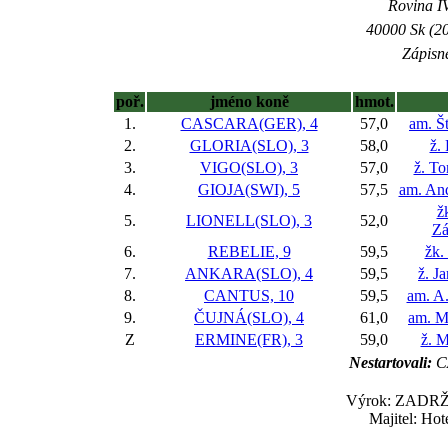
Rovina IV
40000 Sk (20
Zápisné
poř.
jméno koně
hmot.
1.
CASCARA(GER), 4
57,0
am. Š
2.
GLORIA(SLO), 3
58,0
ž.
3.
VIGO(SLO), 3
57,0
ž. To
4.
GIOJA(SWI), 5
57,5
am. An
ž
5.
LIONELL(SLO), 3
52,0
Zá
6.
REBELIE, 9
59,5
žk.
7.
ANKARA(SLO), 4
59,5
ž. J
8.
CANTUS, 10
59,5
am. A
9.
ČUJNÁ(SLO), 4
61,0
am. M
Z
ERMINE(FR), 3
59,0
ž. M
Nestartovali:
C
Výrok: ZADRŽEN
Majitel: Hot