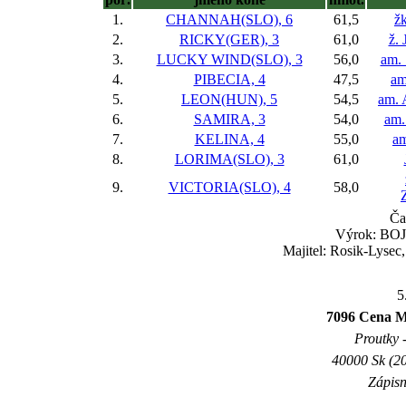
1.
CHANNAH(SLO), 6
61,5
ž
2.
RICKY(GER), 3
61,0
ž. 
3.
LUCKY WIND(SLO), 3
56,0
am. 
4.
PIBECIA, 4
47,5
am
5.
LEON(HUN), 5
54,5
am. 
6.
SAMIRA, 3
54,0
am.
7.
KELINA, 4
55,0
am
8.
LORIMA(SLO), 3
61,0
9.
VICTORIA(SLO), 4
58,0
Ča
Výrok: BOJ 
Majitel: Rosik-Lysec
5
7096 Cena M
Proutky -
40000 Sk (20
Zápisn