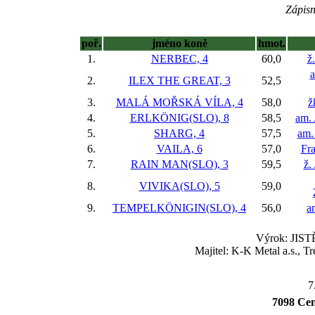
Zápisn
poř.
jméno koně
hmot.
1.
NERBEC, 4
60,0
ž
a
2.
ILEX THE GREAT, 3
52,5
3.
MALÁ MOŘSKÁ VÍLA, 4
58,0
ž
4.
ERLKÖNIG(SLO), 8
58,5
am.
5.
SHARG, 4
57,5
am.
6.
VAILA, 6
57,0
Fra
7.
RAIN MAN(SLO), 3
59,5
ž.
8.
VIVIKA(SLO), 5
59,0
9.
TEMPELKÖNIGIN(SLO), 4
56,0
a
Výrok: JISTĚ
Majitel: K-K Metal a.s., T
7
7098 Cena