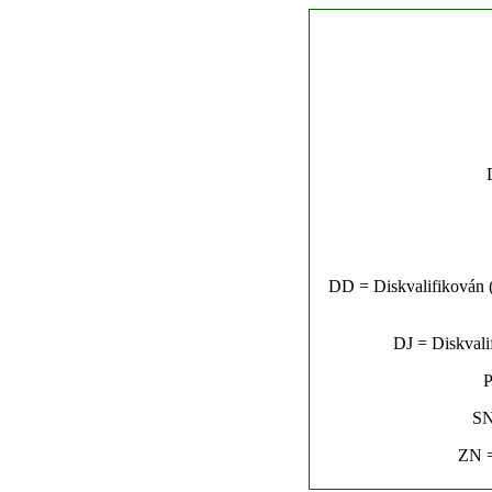
DD = Diskvalifikován (n
DJ = Diskvalif
P
SN
ZN =