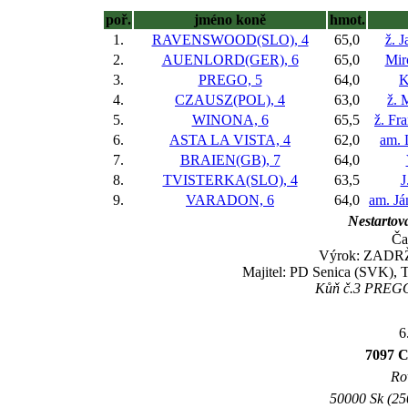
poř.
jméno koně
hmot.
1.
RAVENSWOOD(SLO), 4
65,0
ž. J
2.
AUENLORD(GER), 6
65,0
Mir
3.
PREGO, 5
64,0
K
4.
CZAUSZ(POL), 4
63,0
ž. 
5.
WINONA, 6
65,5
ž. Fr
6.
ASTA LA VISTA, 4
62,0
am. 
7.
BRAIEN(GB), 7
64,0
8.
TVISTERKA(SLO), 4
63,5
J
9.
VARADON, 6
64,0
am. J
Nestartova
Ča
Výrok: ZADRŽE
Majitel: PD Senica (SVK), 
Kůň č.3 PREGO 
6
7097 C
Rov
50000 Sk (25