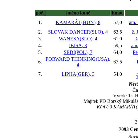
poř.
jméno koně
hmot.
1.
KAMARÁT(HUN), 8
57,0
am. 
2.
SLOVAK DANCER(SLO), 4
63,5
ž. 
3.
WANESA(SLO), 4
61,0
ž
4.
IBISA, 3
59,5
am
5.
SEDI(POL), 7
64,0
Pe
FORWARD THINKING(USA),
6.
67,5
4
7.
LIPHA(GER), 3
54,0
Nest
Ča
Výrok: TUHÝ
Majitel: PD Borský Mikuláš
Kůň č.3 KAMARÁT(HU
2
7093 Ce
Rovin