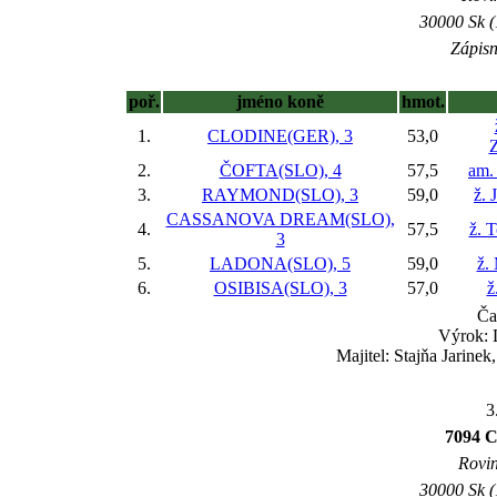
30000 Sk (
Zápisn
poř.
jméno koně
hmot.
1.
CLODINE(GER), 3
53,0
Z
2.
ČOFTA(SLO), 4
57,5
am.
3.
RAYMOND(SLO), 3
59,0
ž. 
CASSANOVA DREAM(SLO),
4.
57,5
ž. 
3
5.
LADONA(SLO), 5
59,0
ž.
6.
OSIBISA(SLO), 3
57,0
ž
Ča
Výrok: 
Majitel: Stajňa Jarine
3
7094 C
Rovin
30000 Sk (