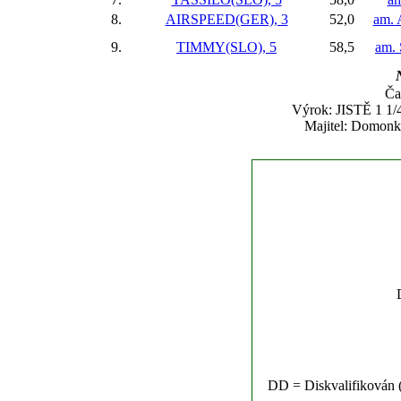
8.
AIRSPEED(GER), 3
52,0
am. 
9.
TIMMY(SLO), 5
58,5
am. 
N
Ča
Výrok: JISTĚ 1 1/4
Majitel: Domonko
DD = Diskvalifikován (n