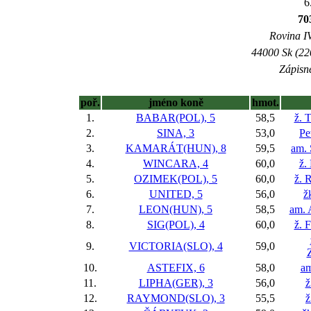
6
70
Rovina IV
44000 Sk (22
Zápisné
poř.
jméno koně
hmot.
1.
BABAR(POL), 5
58,5
ž. 
2.
SINA, 3
53,0
Pe
3.
KAMARÁT(HUN), 8
59,5
am. 
4.
WINCARA, 4
60,0
ž.
5.
OZIMEK(POL), 5
60,0
ž. 
6.
UNITED, 5
56,0
ž
7.
LEON(HUN), 5
58,5
am. 
8.
SIG(POL), 4
60,0
ž. 
9.
VICTORIA(SLO), 4
59,0
10.
ASTEFIX, 6
58,0
am
11.
LIPHA(GER), 3
56,0
ž
12.
RAYMOND(SLO), 3
55,5
ž