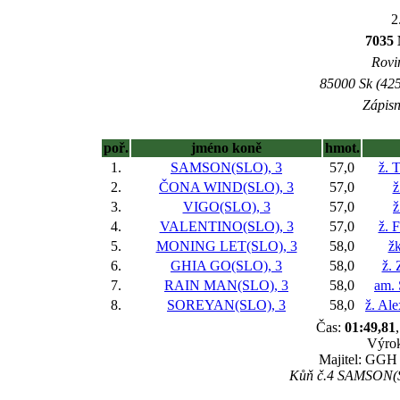
2
7035 
Rovin
85000 Sk (425
Zápisn
poř.
jméno koně
hmot.
1.
SAMSON(SLO), 3
57,0
ž. 
2.
ČONA WIND(SLO), 3
57,0
ž
3.
VIGO(SLO), 3
57,0
ž
4.
VALENTINO(SLO), 3
57,0
ž. 
5.
MONING LET(SLO), 3
58,0
žk
6.
GHIA GO(SLO), 3
58,0
ž.
7.
RAIN MAN(SLO), 3
58,0
am. 
8.
SOREYAN(SLO), 3
58,0
ž. Al
Čas:
01:49,81
Výrok
Majitel: GGH 
Kůň č.4 SAMSON(SL