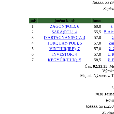
180000 Sk (9
Zápisn
poř.
jméno koně
hmot.
1.
ZAGON(POL), 6
60,0
ž.
2.
SARA(POL), 4
55,5
ž. Al
3.
D'ARTAGNAN(POL), 4
57,0
ž
4.
TORQUAY(POL), 5
57,0
Žan
5.
VINTHIR(IRE), 7
57,0
ž.
6.
INVESTOR, 4
57,0
ž. 
7.
KEGYÚR(HUN), 5
58,5
ž. 
Čas:
02:33,35
, Me
Výrok:
Majitel: Nýznerov, 
5
7038 Jarná
Rovin
650000 Sk (32500
Zápisné