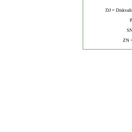
DJ = Diskvalif
P
SN
ZN =