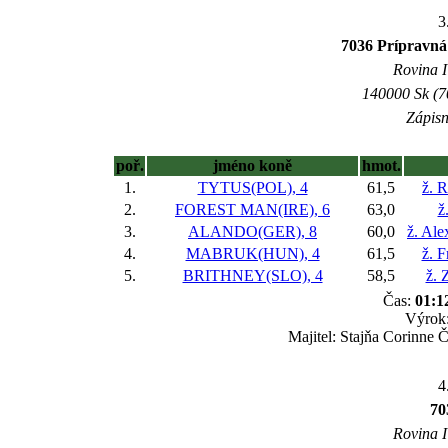
3
7036 Prípravná 
Rovina I 
140000 Sk (7
Zápisn
poř.
jméno koně
hmot.
1.
TYTUS(POL), 4
61,5
ž. 
2.
FOREST MAN(IRE), 6
63,0
ž
3.
ALANDO(GER), 8
60,0
ž. Al
4.
MABRUK(HUN), 4
61,5
ž. F
5.
BRITHNEY(SLO), 4
58,5
ž. 
Čas:
01:1
Výrok:
Majitel: Stajňa Corinne 
4
70
Rovina I 