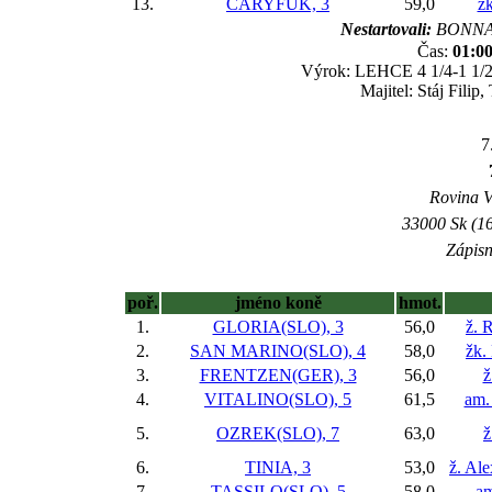
13.
ČÁRYFUK, 3
59,0
žk
Nestartovali:
BONNAB
Čas:
01:00
Výrok: LEHCE 4 1/4-1 1/2-3
Majitel: Stáj Fili
7
Rovina V 
33000 Sk (16
Zápisn
poř.
jméno koně
hmot.
1.
GLORIA(SLO), 3
56,0
ž. 
2.
SAN MARINO(SLO), 4
58,0
žk.
3.
FRENTZEN(GER), 3
56,0
ž
4.
VITALINO(SLO), 5
61,5
am.
5.
OZREK(SLO), 7
63,0
ž
6.
TINIA, 3
53,0
ž. Al
7.
TASSILO(SLO), 5
58,0
am