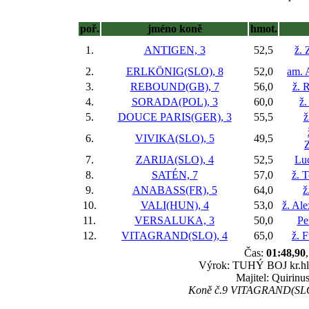
poř.
jméno koně
hmot.
1.
ANTIGEN, 3
52,5
ž.
2.
ERLKÖNIG(SLO), 8
52,0
am. 
3.
REBOUND(GB), 7
56,0
ž. 
4.
SORADA(POL), 3
60,0
ž.
5.
DOUCE PARIS(GER), 3
55,5
ž
6.
VIVIKA(SLO), 5
49,5
7.
ZARIJA(SLO), 4
52,5
Lu
8.
SATÉN, 7
57,0
ž. 
9.
ANABASS(FR), 5
64,0
ž
10.
VALI(HUN), 4
53,0
ž. Al
11.
VERSALUKA, 3
50,0
Pe
12.
VITAGRAND(SLO), 4
65,0
ž. 
Čas:
01:48,90
Výrok: TUHÝ BOJ kr.hlav
Majitel: Quirinu
Koně č.9 VITAGRAND(SLO) 