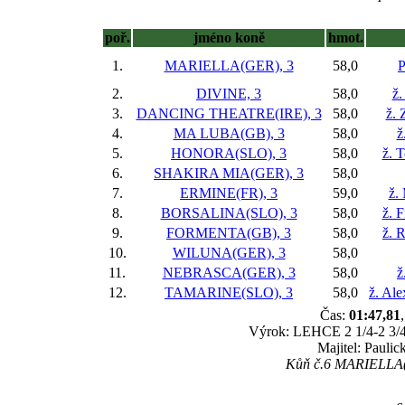
poř.
jméno koně
hmot.
1.
MARIELLA(GER), 3
58,0
P
2.
DIVINE, 3
58,0
ž.
3.
DANCING THEATRE(IRE), 3
58,0
ž.
4.
MA LUBA(GB), 3
58,0
ž
5.
HONORA(SLO), 3
58,0
ž. 
6.
SHAKIRA MIA(GER), 3
58,0
7.
ERMINE(FR), 3
59,0
ž.
8.
BORSALINA(SLO), 3
58,0
ž. 
9.
FORMENTA(GB), 3
58,0
ž. 
10.
WILUNA(GER), 3
58,0
11.
NEBRASCA(GER), 3
58,0
ž
12.
TAMARINE(SLO), 3
58,0
ž. Al
Čas:
01:47,81
Výrok: LEHCE 2 1/4-2 3/4-2
Majitel: Paulic
Kůň č.6 MARIELLA(G