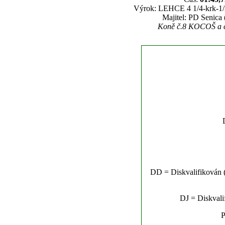
Výrok: LEHCE 4 1/4-krk-1/2-
Majitel: PD Senica
Koně č.8 KOCOŠ a č.
DD = Diskvalifikován (n
DJ = Diskvalif
P