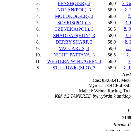
2.
FENSH(GER), 3
58,0
ž. G
3.
NOLAN(POL), 3
58,0
ž. 
4.
MOLOKO(GER), 3
58,0
ž
5.
SCYRIS(POL), 3
58,0
ž.
6.
CZENEKA(POL), 3
56,5
ž. 
7.
SHADDAD(HUN), 3
58,0
ž.
8.
DERBY SHARP, 3
58,0
ž.
9.
VACCARUS, 3
59,0
ž.
10.
NIGHT PATTAYA, 3
56,5
ž.
11.
WESTERN WIND(GER), 3
58,0
ž
S
ST LUDWIG(SLO), 3
58,0
ž. 
Nest
Čas:
03:03,41
, Mezi
Výrok: LEHCE 4 3/4-3 
Majitel: Wrbna Racing, Tr
Kůň č.2 TANKRED byl vybrán k antidopin
6
714
Rovina II