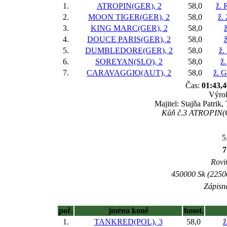
1.
ATROPIN(GER), 2
58,0
ž. 
2.
MOON TIGER(GER), 2
58,0
ž.
3.
KING MARC(GER), 2
58,0
4.
DOUCE PARIS(GER), 2
58,0
ž
5.
DUMBLEDORE(GER), 2
58,0
ž.
6.
SOREYAN(SLO), 2
58,0
ž.
7.
CARAVAGGIO(AUT), 2
58,0
ž. G
Čas:
01:43,4
Výrok
Majitel: Stajňa Patrik
Kůň č.3 ATROPIN(GE
5
7
Rovin
450000 Sk (22500
Zápisné
poř.
jméno koně
hmot.
1.
TANKRED(POL), 3
58,0
ž