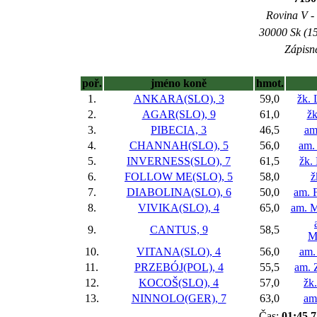
Rovina V - 
30000 Sk (15
Zápisné
poř.
jméno koně
hmot.
1.
ANKARA(SLO), 3
59,0
žk.
2.
AGAR(SLO), 9
61,0
žk
3.
PIBECIA, 3
46,5
am
4.
CHANNAH(SLO), 5
56,0
am.
5.
INVERNESS(SLO), 7
61,5
žk.
6.
FOLLOW ME(SLO), 5
58,0
ž
7.
DIABOLINA(SLO), 6
50,0
am. 
8.
VIVIKA(SLO), 4
65,0
am. M
9.
CANTUS, 9
58,5
M
10.
VITANA(SLO), 4
56,0
am.
11.
PRZEBÓJ(POL), 4
55,5
am. 
12.
KOCOŠ(SLO), 4
57,0
žk
13.
NINNOLO(GER), 7
63,0
am
Čas:
01:45,7