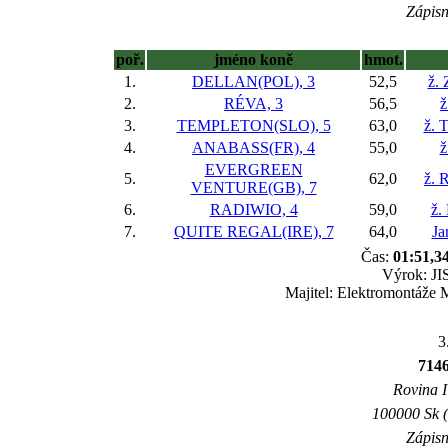
Zápisn
poř.
jméno koně
hmot.
1.
DELLAN(POL), 3
52,5
ž.
2.
RÉVA, 3
56,5
ž
3.
TEMPLETON(SLO), 5
63,0
ž. 
4.
ANABASS(FR), 4
55,0
ž
EVERGREEN
5.
62,0
ž. 
VENTURE(GB), 7
6.
RADIWIO, 4
59,0
ž.
7.
QUITE REGAL(IRE), 7
64,0
Ja
Čas:
01:51,3
Výrok: JIS
Majitel: Elektromontáže
3
714
Rovina I 
100000 Sk (
Zápisn