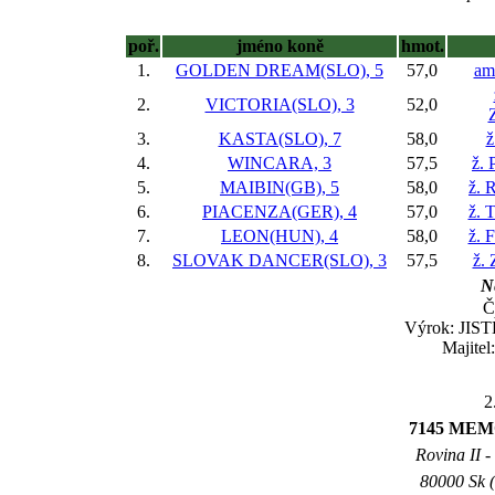
poř.
jméno koně
hmot.
1.
GOLDEN DREAM(SLO), 5
57,0
am
2.
VICTORIA(SLO), 3
52,0
3.
KASTA(SLO), 7
58,0
ž
4.
WINCARA, 3
57,5
ž. 
5.
MAIBIN(GB), 5
58,0
ž. 
6.
PIACENZA(GER), 4
57,0
ž. 
7.
LEON(HUN), 4
58,0
ž. 
8.
SLOVAK DANCER(SLO), 3
57,5
ž.
Ne
Č
Výrok: JISTĚ
Majitel
2
7145 ME
Rovina II -
80000 Sk (