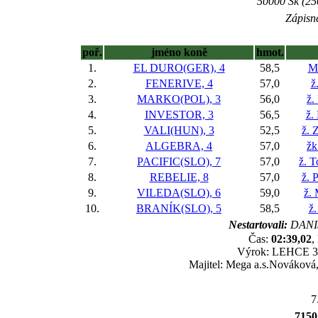
50000 Sk (25
Zápisné
poř.
jméno koně
hmot.
1.
EL DURO(GER), 4
58,5
M
2.
FENERIVE, 4
57,0
ž
3.
MARKO(POL), 3
56,0
ž.
4.
INVESTOR, 3
56,5
ž.
5.
VALI(HUN), 3
52,5
ž. 
6.
ALGEBRA, 4
57,0
žk
7.
PACIFIC(SLO), 7
57,0
ž. 
8.
REBELIE, 8
57,0
ž. 
9.
VILEDA(SLO), 6
59,0
ž.
10.
BRANÍK(SLO), 5
58,5
ž
Nestartovali:
DANI
Čas:
02:39,02
,
Výrok: LEHCE 3-1
Majitel: Mega a.s.Nováková
7
715