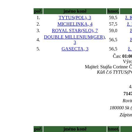
poř.
jméno koně
hmot.
1.
TYTUS(POL), 3
59,5
ž. 
2.
MICHELINKA, 4
57,5
ž.
3.
ROYAL STAR(SLO), 7
59,0
ž
DOUBLE MILLENIUM(GER),
4.
56,5
ž
3
5.
GASECTA, 3
56,5
ž.
Čas:
01:0
Výro
Majitel: Stajňa Corinne 
Kůň č.6 TYTUS(POL
4
71
Rovin
180000 Sk (
Zápisn
poř.
jméno koně
hmot.