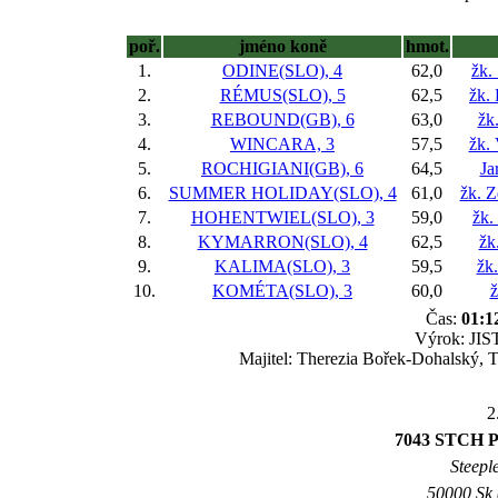
poř.
jméno koně
hmot.
1.
ODINE(SLO), 4
62,0
žk.
2.
RÉMUS(SLO), 5
62,5
žk.
3.
REBOUND(GB), 6
63,0
žk
4.
WINCARA, 3
57,5
žk.
5.
ROCHIGIANI(GB), 6
64,5
Ja
6.
SUMMER HOLIDAY(SLO), 4
61,0
žk. Z
7.
HOHENTWIEL(SLO), 3
59,0
žk.
8.
KYMARRON(SLO), 4
62,5
žk
9.
KALIMA(SLO), 3
59,5
žk
10.
KOMÉTA(SLO), 3
60,0
ž
Čas:
01:1
Výrok: JIST
Majitel: Therezia Bořek-Dohalský, T
2
7043 STCH
Steepl
50000 Sk 