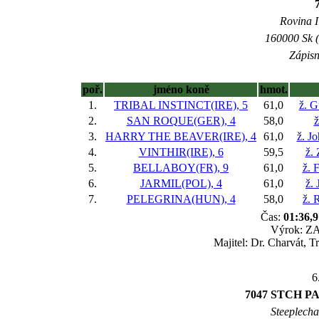
Rovina I 
160000 Sk (
Zápisn
poř.
jméno koně
hmot.
1.
TRIBAL INSTINCT(IRE), 5
61,0
ž. G
2.
SAN ROQUE(GER), 4
58,0
ž
3.
HARRY THE BEAVER(IRE), 4
61,0
ž. J
4.
VINTHIR(IRE), 6
59,5
ž.
5.
BELLABOY(FR), 9
61,0
ž. 
6.
JARMIL(POL), 4
61,0
ž. 
7.
PELEGRINA(HUN), 4
58,0
ž. 
Čas:
01:36,9
Výrok: ZA
Majitel: Dr. Charvát, 
6
7047 STCH P
Steeplechas