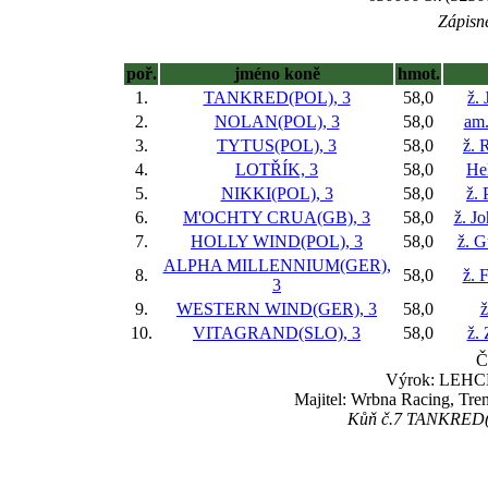
Zápisné
poř.
jméno koně
hmot.
1.
TANKRED(POL), 3
58,0
ž. 
2.
NOLAN(POL), 3
58,0
am.
3.
TYTUS(POL), 3
58,0
ž. 
4.
LOTŘÍK, 3
58,0
He
5.
NIKKI(POL), 3
58,0
ž. 
6.
M'OCHTY CRUA(GB), 3
58,0
ž. J
7.
HOLLY WIND(POL), 3
58,0
ž. G
ALPHA MILLENNIUM(GER),
8.
58,0
ž. 
3
9.
WESTERN WIND(GER), 3
58,0
ž
10.
VITAGRAND(SLO), 3
58,0
ž.
Č
Výrok: LEHCE 
Majitel: Wrbna Racing, Tr
Kůň č.7 TANKRED(PO