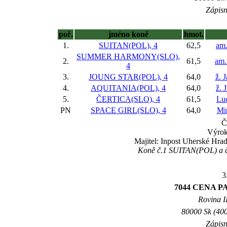
Zápisn
poř.
jméno koně
hmot.
1.
SUITAN(POL), 4
62,5
am.
SUMMER HARMONY(SLO),
2.
61,5
am.
4
3.
JOUNG STAR(POL), 4
64,0
ž. 
4.
AQUITANIA(POL), 4
64,0
ž. 
5.
ČERTICA(SLO), 4
61,5
Lu
PN
SPACE GIRL(SLO), 4
64,0
Mir
Č
Výrok
Majitel: Inpost Uherské Hra
Koně č.1 SUITAN(POL) a č.3
3
7044 CENA P
Rovina II
80000 Sk (400
Zápisn