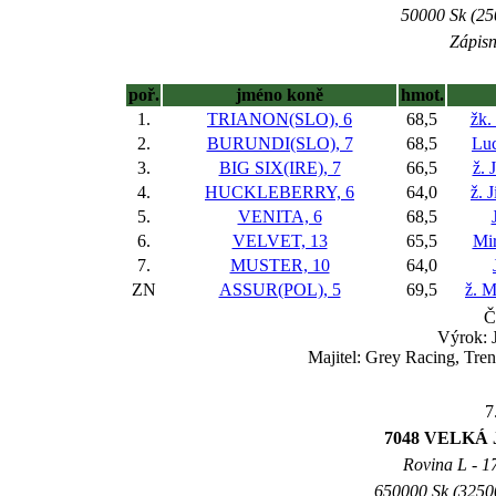
50000 Sk (25
Zápisn
poř.
jméno koně
hmot.
1.
TRIANON(SLO), 6
68,5
žk.
2.
BURUNDI(SLO), 7
68,5
Luc
3.
BIG SIX(IRE), 7
66,5
ž. 
4.
HUCKLEBERRY, 6
64,0
ž. 
5.
VENITA, 6
68,5
6.
VELVET, 13
65,5
Mir
7.
MUSTER, 10
64,0
ZN
ASSUR(POL), 5
69,5
ž. 
Č
Výrok: 
Majitel: Grey Racing, Tre
7
7048 VELKÁ
Rovina L - 17
650000 Sk (32500