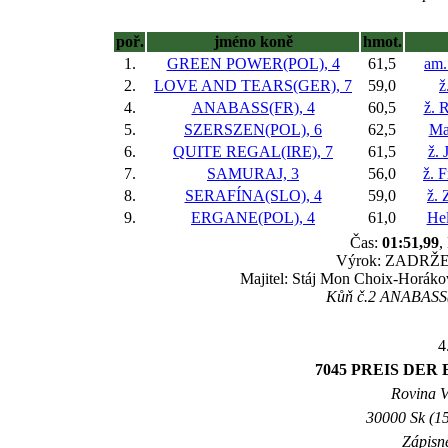
poř.
jméno koně
hmot.
1.
GREEN POWER(POL), 4
61,5
am.
2.
LOVE AND TEARS(GER), 7
59,0
ž
4.
ANABASS(FR), 4
60,5
ž. 
5.
SZERSZEN(POL), 6
62,5
Ma
6.
QUITE REGAL(IRE), 7
61,5
ž. 
7.
SAMURAJ, 3
56,0
ž. 
8.
SERAFÍNA(SLO), 4
59,0
ž.
9.
ERGANE(POL), 4
61,0
He
Čas:
01:51,99
,
Výrok: ZADRŽENĚ
Majitel: Stáj Mon Choix-Horák
Kůň č.2 ANABASS(F
4
7045 PREIS DE
Rovina V 
30000 Sk (15
Zápisné