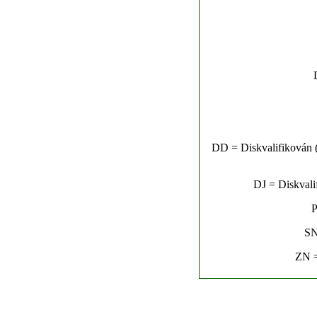
DD = Diskvalifikován (n
DJ = Diskvalif
P
SN
ZN =