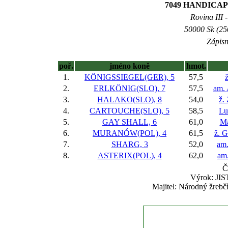
7049 HANDICAP
Rovina III -
50000 Sk (25
Zápisn
poř.
jméno koně
hmot.
1.
KÖNIGSSIEGEL(GER), 5
57,5
2.
ERLKÖNIG(SLO), 7
57,5
am. 
3.
HALAKO(SLO), 8
54,0
ž.
4.
CARTOUCHE(SLO), 5
58,5
Lu
5.
GAY SHALL, 6
61,0
Ma
6.
MURANÓW(POL), 4
61,5
ž. G
7.
SHARG, 3
52,0
am.
8.
ASTERIX(POL), 4
62,0
am
Č
Výrok: JIST
Majitel: Národný žrebč