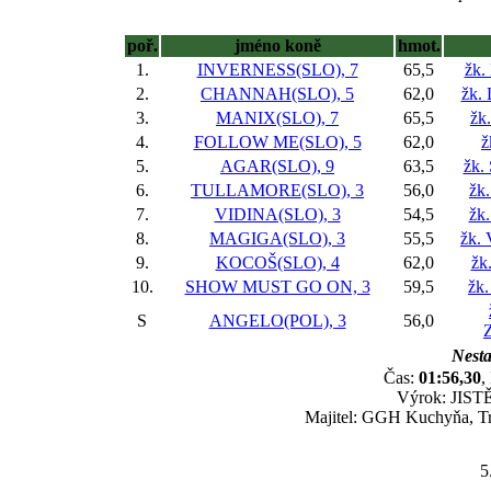
poř.
jméno koně
hmot.
1.
INVERNESS(SLO), 7
65,5
žk.
2.
CHANNAH(SLO), 5
62,0
žk.
3.
MANIX(SLO), 7
65,5
žk
4.
FOLLOW ME(SLO), 5
62,0
ž
5.
AGAR(SLO), 9
63,5
žk.
6.
TULLAMORE(SLO), 3
56,0
žk
7.
VIDINA(SLO), 3
54,5
žk.
8.
MAGIGA(SLO), 3
55,5
žk. 
9.
KOCOŠ(SLO), 4
62,0
žk
10.
SHOW MUST GO ON, 3
59,5
žk.
S
ANGELO(POL), 3
56,0
Nesta
Čas:
01:56,30
,
Výrok: JISTĚ 
Majitel: GGH Kuchyňa, Tr
5