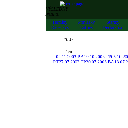
VÝSLEDKY
/results/
Termíny
Přihlášky
Startky
Racedays
Entries
Declaration
««
Rok:
»»
Den:
02.11.2003 BA
19.10.2003 TP
05.10.2
RT
27.07.2003 TP
20.07.2003 BA
13.07.