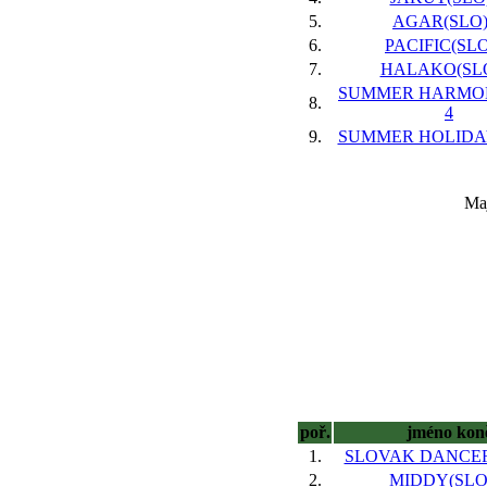
5.
AGAR(SLO),
6.
PACIFIC(SLO
7.
HALAKO(SLO
SUMMER HARMON
8.
4
9.
SUMMER HOLIDAY
Maj
poř.
jméno kon
1.
SLOVAK DANCER(
2.
MIDDY(SLO)