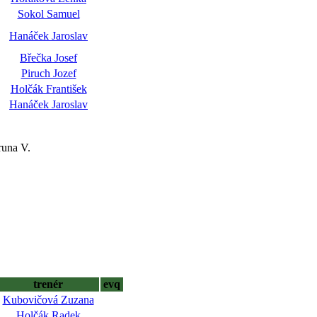
Sokol Samuel
Hanáček Jaroslav
Břečka Josef
Piruch Jozef
Holčák František
Hanáček Jaroslav
una V.
trenér
evq
Kubovičová Zuzana
Holčák Radek