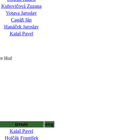
Kubovičová Zuzana
Votava Jaroslav
Cagáň Ján
Hanáček Jaroslav
Kalaš Pavel
er Hof
trenér
evq
Kalaš Pavel
Holčák František