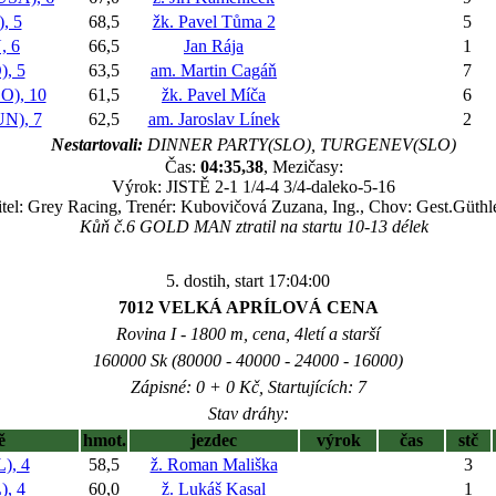
, 5
68,5
žk. Pavel Tůma 2
5
 6
66,5
Jan Rája
1
, 5
63,5
am. Martin Cagáň
7
), 10
61,5
žk. Pavel Míča
6
), 7
62,5
am. Jaroslav Línek
2
Nestartovali:
DINNER PARTY(SLO), TURGENEV(SLO)
Čas:
04:35,38
, Mezičasy:
Výrok: JISTĚ 2-1 1/4-4 3/4-daleko-5-16
tel: Grey Racing, Trenér: Kubovičová Zuzana, Ing., Chov: Gest.Güthl
Kůň č.6 GOLD MAN ztratil na startu 10-13 délek
5. dostih, start 17:04:00
7012 VELKÁ APRÍLOVÁ CENA
Rovina I - 1800 m, cena, 4letí a starší
160000 Sk (80000 - 40000 - 24000 - 16000)
Zápisné: 0 + 0 Kč, Startujících: 7
Stav dráhy:
ě
hmot.
jezdec
výrok
čas
stč
), 4
58,5
ž. Roman Mališka
3
, 4
60,0
ž. Lukáš Kasal
1