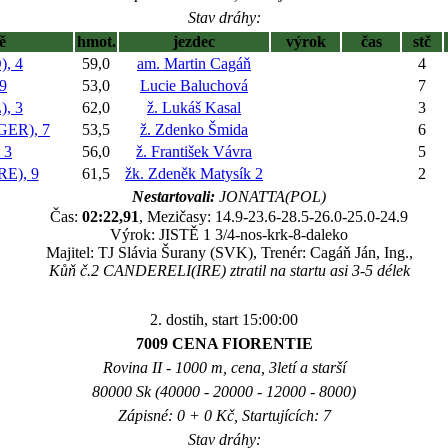
Stav dráhy:
ě
hmot.
jezdec
výrok
čas
stč
, 4
59,0
am. Martin Cagáň
4
9
53,0
Lucie Baluchová
7
, 3
62,0
ž. Lukáš Kasal
3
ER), 7
53,5
ž. Zdenko Šmida
6
 3
56,0
ž. František Vávra
5
E), 9
61,5
žk. Zdeněk Matysík 2
2
Nestartovali:
JONATTA(POL)
Čas:
02:22,91
, Mezičasy: 14.9-23.6-28.5-26.0-25.0-24.9
Výrok: JISTĚ 1 3/4-nos-krk-8-daleko
Majitel: TJ Slávia Šurany (SVK), Trenér: Cagáň Ján, Ing.,
Kůň č.2 CANDERELI(IRE) ztratil na startu asi 3-5 délek
2. dostih, start 15:00:00
7009 CENA FIORENTIE
Rovina II - 1000 m, cena, 3letí a starší
80000 Sk (40000 - 20000 - 12000 - 8000)
Zápisné: 0 + 0 Kč, Startujících: 7
Stav dráhy: