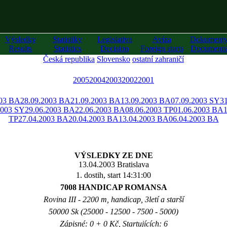
Výsledky
Statistiky
Legislativa
Avíza
Dokument
Results
Statistics
Decision
Foreign starts
Documents
Česká republika
Slovensko
ostatní zahraničí
2005
2004
2003
2002
2001
003 BA
28.09.2003 BA
21.09.2003 BA
13.09.2003 BA
07.09.2003 SY
3
2003 SY
29.06.2003 BA
22.06.2003 BA
08.06.2003 TP
01.06.2003 BA
TP
27.04.2003 BA
20.04.2003 BA
13.04.2003 BA
06.04.2003 BA
VÝSLEDKY ZE DNE
13.04.2003 Bratislava
1. dostih, start 14:31:00
7008 HANDICAP ROMANSA
Rovina III - 2200 m, handicap, 3letí a starší
50000 Sk (25000 - 12500 - 7500 - 5000)
Zápisné: 0 + 0 Kč, Startujících: 6