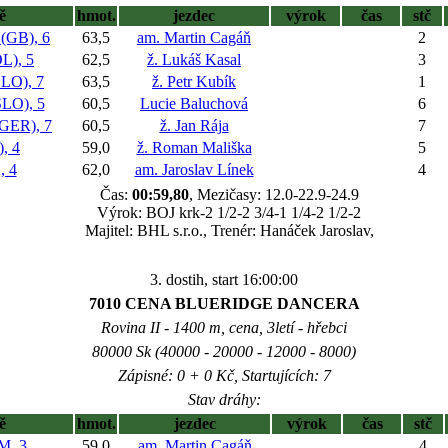
ě
hmot.
jezdec
výrok
čas
stč
GB), 6
63,5
am. Martin Cagáň
2
), 5
62,5
ž. Lukáš Kasal
3
LO), 7
63,5
ž. Petr Kubík
1
O), 5
60,5
Lucie Baluchová
6
ER), 7
60,5
ž. Jan Rája
7
, 4
59,0
ž. Roman Mališka
5
 4
62,0
am. Jaroslav Línek
4
Čas:
00:59,80
, Mezičasy: 12.0-22.9-24.9
Výrok: BOJ krk-2 1/2-2 3/4-1 1/4-2 1/2-2
Majitel: BHL s.r.o., Trenér: Hanáček Jaroslav,
3. dostih, start 16:00:00
7010 CENA BLUERIDGE DANCERA
Rovina II - 1400 m, cena, 3letí - hřebci
80000 Sk (40000 - 20000 - 12000 - 8000)
Zápisné: 0 + 0 Kč, Startujících: 7
Stav dráhy:
ě
hmot.
jezdec
výrok
čas
stč
, 3
59,0
am. Martin Cagáň
4