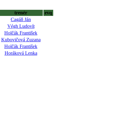
trenér
evq
Cagáň Ján
Végh Ludovít
Holčák František
Kubovičová Zuzana
Holčák František
Horáková Lenka