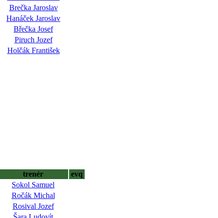
Brečka Jaroslav
Hanáček Jaroslav
Břečka Josef
Piruch Jozef
Holčák František
trenér
evq
Sokol Samuel
Ročák Michal
Rosival Jozef
Šara Ludovít