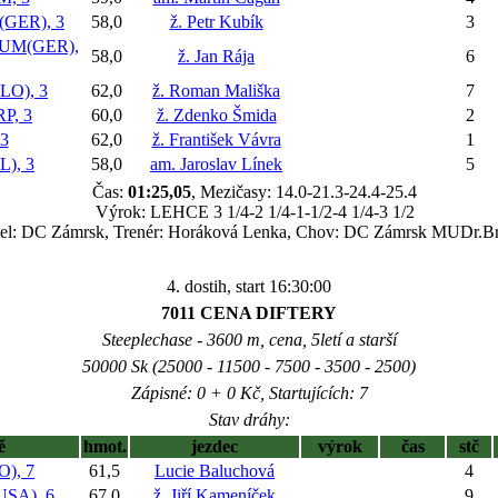
GER), 3
58,0
ž. Petr Kubík
3
UM(GER),
58,0
ž. Jan Rája
6
O), 3
62,0
ž. Roman Mališka
7
P, 3
60,0
ž. Zdenko Šmida
2
3
62,0
ž. František Vávra
1
), 3
58,0
am. Jaroslav Línek
5
Čas:
01:25,05
, Mezičasy: 14.0-21.3-24.4-25.4
Výrok: LEHCE 3 1/4-2 1/4-1-1/2-4 1/4-3 1/2
tel: DC Zámrsk, Trenér: Horáková Lenka, Chov: DC Zámrsk MUDr.Br
4. dostih, start 16:30:00
7011 CENA DIFTERY
Steeplechase - 3600 m, cena, 5letí a starší
50000 Sk (25000 - 11500 - 7500 - 3500 - 2500)
Zápisné: 0 + 0 Kč, Startujících: 7
Stav dráhy:
ě
hmot.
jezdec
výrok
čas
stč
), 7
61,5
Lucie Baluchová
4
SA), 6
67,0
ž. Jiří Kameníček
9