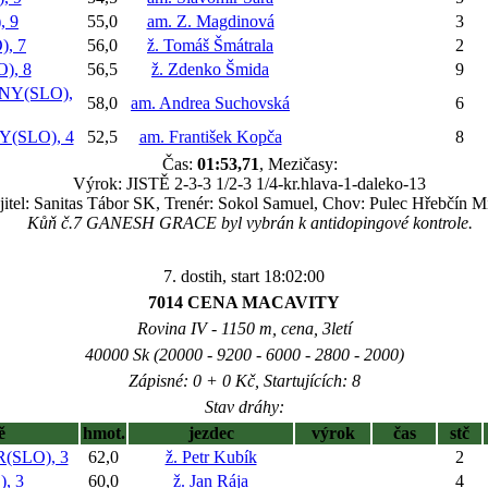
 9
55,0
am. Z. Magdinová
3
), 7
56,0
ž. Tomáš Šmátrala
2
), 8
56,5
ž. Zdenko Šmida
9
Y(SLO),
58,0
am. Andrea Suchovská
6
(SLO), 4
52,5
am. František Kopča
8
Čas:
01:53,71
, Mezičasy:
Výrok: JISTĚ 2-3-3 1/2-3 1/4-kr.hlava-1-daleko-13
itel: Sanitas Tábor SK, Trenér: Sokol Samuel, Chov: Pulec Hřebčín 
Kůň č.7 GANESH GRACE byl vybrán k antidopingové kontrole.
7. dostih, start 18:02:00
7014 CENA MACAVITY
Rovina IV - 1150 m, cena, 3letí
40000 Sk (20000 - 9200 - 6000 - 2800 - 2000)
Zápisné: 0 + 0 Kč, Startujících: 8
Stav dráhy:
ě
hmot.
jezdec
výrok
čas
stč
SLO), 3
62,0
ž. Petr Kubík
2
, 3
60,0
ž. Jan Rája
4