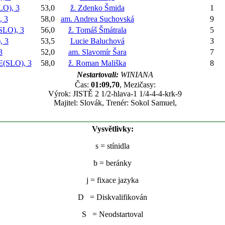
O), 3
53,0
ž. Zdenko Šmida
1
 3
58,0
am. Andrea Suchovská
9
LO), 3
56,0
ž. Tomáš Šmátrala
5
 3
53,5
Lucie Baluchová
3
3
52,0
am. Slavomír Šara
7
SLO), 3
58,0
ž. Roman Mališka
8
Nestartovali:
WINIANA
Čas:
01:09,70
, Mezičasy:
Výrok: JISTĚ 2 1/2-hlava-1 1/4-4-4-krk-9
Majitel: Slovák, Trenér: Sokol Samuel,
Vysvětlivky:
s
= stínidla
b
= beránky
j
= fixace jazyka
D = Diskvalifikován
S = Neodstartoval