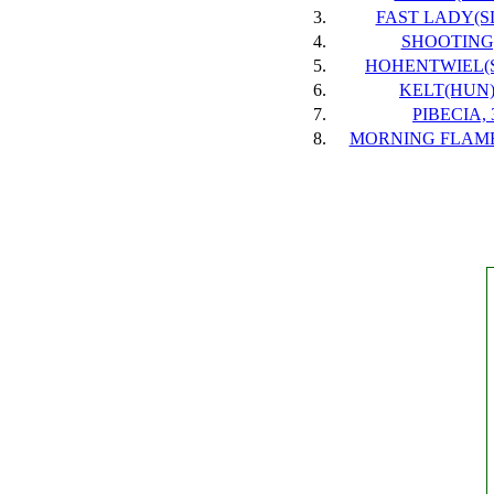
3.
FAST LADY(SL
4.
SHOOTING,
5.
HOHENTWIEL(S
6.
KELT(HUN),
7.
PIBECIA, 
8.
MORNING FLAME(