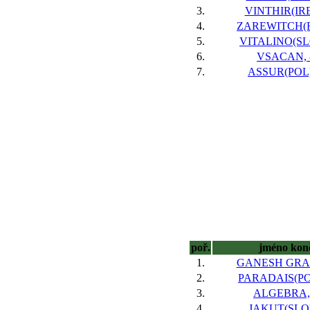
3.
VINTHIR(IRE
4.
ZAREWITCH(F
5.
VITALINO(SLO
6.
VSACAN, 
7.
ASSUR(POL)
poř.
jméno kon
1.
GANESH GRAC
2.
PARADAIS(POL
3.
ALGEBRA,
4.
JAKUT(SLO)