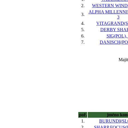
2.
WESTERN WIND(
ALPHA MILLENNI
3.
3
4.
VITAGRAND(SL
5.
DERBY SHAR
6.
SIG(POL), 
7.
DANISCH(POL
Maji
poř.
jméno kon
1.
BURUNDI(SLO
2.
SHARP FOCUS(U