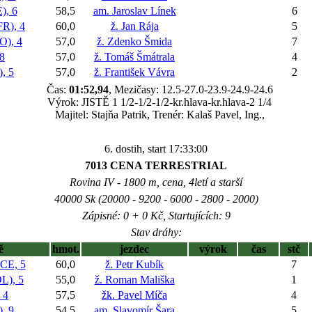
), 6
58,5
am. Jaroslav Línek
6
R), 4
60,0
ž. Jan Rája
5
), 4
57,0
ž. Zdenko Šmida
7
8
57,0
ž. Tomáš Šmátrala
4
, 5
57,0
ž. František Vávra
2
Čas:
01:52,94
, Mezičasy: 12.5-27.0-23.9-24.9-24.6
Výrok: JISTĚ 1 1/2-1/2-1/2-kr.hlava-kr.hlava-2 1/4
Majitel: Stajňa Patrik, Trenér: Kalaš Pavel, Ing.,
6. dostih, start 17:33:00
7013 CENA TERRESTRIAL
Rovina IV - 1800 m, cena, 4letí a starší
40000 Sk (20000 - 9200 - 6000 - 2800 - 2000)
Zápisné: 0 + 0 Kč, Startujících: 9
Stav dráhy:
ě
hmot.
jezdec
výrok
čas
stč
E, 5
60,0
ž. Petr Kubík
7
), 5
55,0
ž. Roman Mališka
1
 4
57,5
žk. Pavel Míča
4
, 9
54,5
am. Slavomír Šara
5