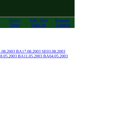
y
Zprávy
Zákl. údaje
Kontakty
News
Basic fig.
Contacts
1.08.2003 BA
17.08.2003 SE
03.08.2003
18.05.2003 BA
11.05.2003 BA
04.05.2003