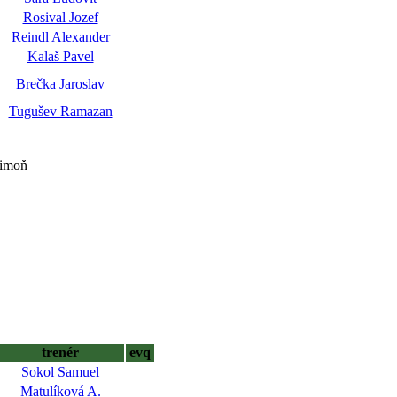
Rosival Jozef
Reindl Alexander
Kalaš Pavel
Brečka Jaroslav
Tugušev Ramazan
Mimoň
trenér
evq
Sokol Samuel
Matulíková A.