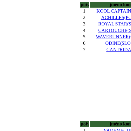
poř.
jméno kon
1.
KOOL CAPTAIN(
2.
ACHILLES(POL
3.
ROYAL STAR(S
4.
CARTOUCHE(SL
5.
WAVERUNNER(G
6.
ODINE(SLO)
7.
CANTRIDA,
poř.
jméno kon
1.
VADEMECUM