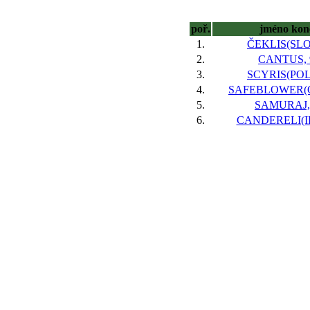
poř.
jméno kon
1.
ČEKLIS(SLO)
2.
CANTUS, 
3.
SCYRIS(POL)
4.
SAFEBLOWER(G
5.
SAMURAJ,
6.
CANDERELI(IR