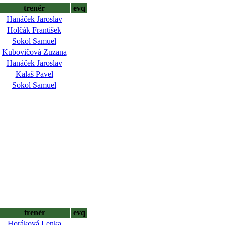
trenér
evq
Hanáček Jaroslav
Holčák František
Sokol Samuel
Kubovičová Zuzana
Hanáček Jaroslav
Kalaš Pavel
Sokol Samuel
trenér
evq
Horáková Lenka