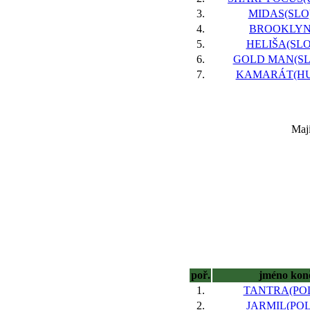
3.
MIDAS(SLO)
4.
BROOKLYN,
5.
HELIŠA(SLO)
6.
GOLD MAN(SLO
7.
KAMARÁT(HUN
Maji
poř.
jméno kon
1.
TANTRA(POL
2.
JARMIL(POL)