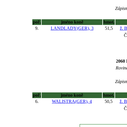
Zápisn
poř.
jméno koně
hmot.
9.
LANDLADY(GER), 3
51,5
ž. 
Č
2060
Rovina
Zápisn
poř.
jméno koně
hmot.
6.
WALISTRA(GER), 4
50,5
ž. 
Č