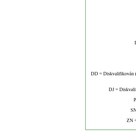
DD = Diskvalifikován (n
DJ = Diskvalif
P
SN
ZN =