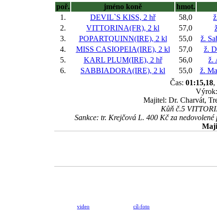
poř.
jméno koně
hmot.
1.
DEVIL`S KISS, 2 hř
58,0
ž
2.
VITTORINA(FR), 2 kl
57,0
3.
POPARTQUINN(IRE), 2 kl
55,0
ž. S
4.
MISS CASIOPEIA(IRE), 2 kl
57,0
ž. D
5.
KARL PLUM(IRE), 2 hř
56,0
ž.
6.
SABBIADORA(IRE), 2 kl
55,0
ž. Ma
Čas:
01:15,18
,
Výrok:
Majitel: Dr. Charvát, T
Kůň č.5 VITTORIN
Sankce: tr. Krejčová L. 400 Kč za nedovolen
Maji
video
cíl-foto