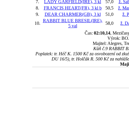
7.
LADY GARFIELD(IRE), 3 kl
57,0
ž. Sa
8.
FRANCIS HEART(FR), 3 kl
b
50,5
ž. Ma
9.
DEAR CHARMER(GB), 3 kl
51,0
ž. 
RABBIT BLUE BRESIL(IRE),
10.
58,0
ž. D
5 val
Čas:
02:10,14
, Mezičasy
Výrok: BOJ-
Majitel: Alegres, T
Kůň č.9 RABBIT BLU
Poplatek: tr. Héč K. 1500 Kč za osvobození od z
DU 16/5), tr. Holčák R. 500 Kč za nahlá
Maji