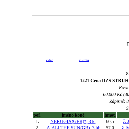
P
video
cíl-foto
8
1221 Cena DZS STRUHAŘ
Rovin
60.000 Kč (30
Zápisné: 8
S
poř.
jméno koně
hmot.
1.
NERUGIA(GER)*, 3 kl
60,5
ž. 
2.
A`ALI THE SUN(GB), 3 hř
57,0
ž. 