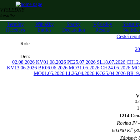
VÝSLEDKY
/results/
Termíny
Přihlášky
Startky
Výsledky
Statistik
Racedays
Entries
Declaration
Results
Statistic
Česká repub
««
Rok:
»»
20
Den:
02.08.2026 KV
01.08.2026 PE
25.07.2026 SL
18.07.2026 CH
12
KV
13.06.2026 BR
06.06.2026 MO
31.05.2026 CH
24.05.2026 MO
MO
01.05.2026 LL
26.04.2026 KO
25.04.2026 BR
19
V
02
1
1214 Cen
Rovina IV -
60.000 Kč (30
Zápisné: 8