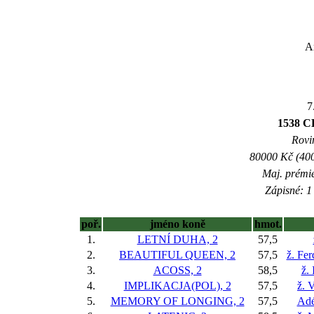
A
7
1538 
Rovin
80000 Kč (400
Maj. prémi
Zápisné: 1 
poř.
jméno koně
hmot.
1.
LETNÍ DUHA, 2
57,5
2.
BEAUTIFUL QUEEN, 2
57,5
ž. Fe
3.
ACOSS, 2
58,5
ž.
4.
IMPLIKACJA(POL), 2
57,5
ž. 
5.
MEMORY OF LONGING, 2
57,5
Adé