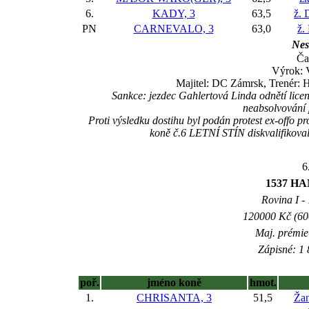
6.
KADY, 3
63,5
ž. 
PN
CARNEVALO, 3
63,0
ž.
Nes
Ča
Výrok: 
Majitel: DC Zámrsk, Trenér
Sankce: jezdec Gahlertová Linda odnětí lice
neabsolvování 
Proti výsledku dostihu byl podán protest ex-offo
koně č.6 LETNÍ STÍN diskvalifikova
6
1537 H
Rovina I - 
120000 Kč (600
Maj. prémie
Zápisné: 1 
poř.
jméno koně
hmot.
1.
CHRISANTA, 3
51,5
Žan