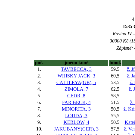
4
1535 
Rovina IV -
30000 Kč (15
Zápisné: 
poř.
jméno koně
hmot.
1.
TAVBECCA, 3
59,5
ž. J
2.
WHISKY JACK, 3
60,5
ž. J
3.
CATTLEYA(GB), 5
53,5
ž.
4.
ZIMOLA, 7
62,5
ž. 
5.
CEDR, 8
58,5
6.
FAR BECK, 4
51,5
ž.
7.
MINORITA, 3
50,5
ž. Kr
8.
LOUDA, 3
55,5
9.
KERLOW, 4
50,5
Kateř
10.
JAKUBANY(GER), 3
57,5
ž. Ve