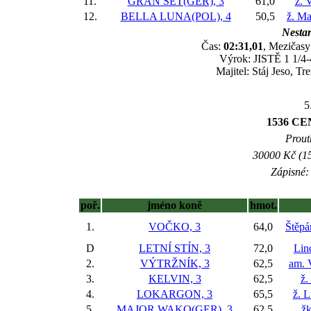
11.
GRAN SET(GER), 3
61,0
ž. 
12.
BELLA LUNA(POL), 4
50,5
ž. Ma
Nestar
Čas:
02:31,01
, Mezičasy:
Výrok: JISTĚ 1 1/4-4
Majitel: Stáj Jeso, 
5
1536 CE
Prout
30000 Kč (15
Zápisné: 
poř.
jméno koně
hmot.
1.
VOČKO, 3
64,0
Štěpá
D
LETNÍ STÍN, 3
72,0
Lin
2.
VÝTRŽNÍK, 3
62,5
am. 
3.
KELVIN, 3
62,5
ž.
4.
LOKARGON, 3
65,5
ž. 
5.
MAJOR WAKO(GER), 3
62,5
žk