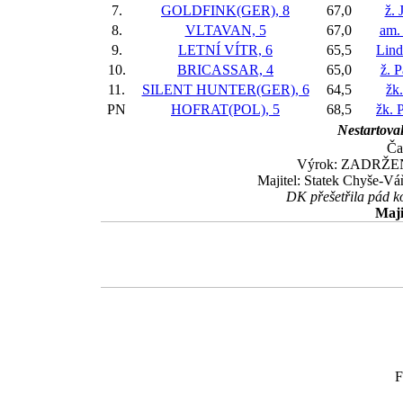
7.
GOLDFINK(GER), 8
67,0
ž. 
8.
VLTAVAN, 5
67,0
am.
9.
LETNÍ VÍTR, 6
65,5
Lind
10.
BRICASSAR, 4
65,0
ž. P
11.
SILENT HUNTER(GER), 6
64,5
žk
PN
HOFRAT(POL), 5
68,5
žk. 
Nestartoval
Ča
Výrok: ZADRŽENĚ 
Majitel: Statek Chyše-Váň
DK přešetřila pád ko
Maji
F