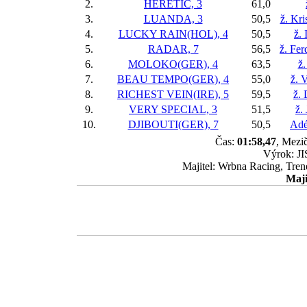
2.
HERETIC, 3
61,0
3.
LUANDA, 3
50,5
ž. Kr
4.
LUCKY RAIN(HOL), 4
50,5
ž.
5.
RADAR, 7
56,5
ž. Fer
6.
MOLOKO(GER), 4
63,5
ž.
7.
BEAU TEMPO(GER), 4
55,0
ž. 
8.
RICHEST VEIN(IRE), 5
59,5
ž.
9.
VERY SPECIAL, 3
51,5
ž.
10.
DJIBOUTI(GER), 7
50,5
Adé
Čas:
01:58,47
, Mezič
Výrok: JI
Majitel: Wrbna Racing, Tren
Maji