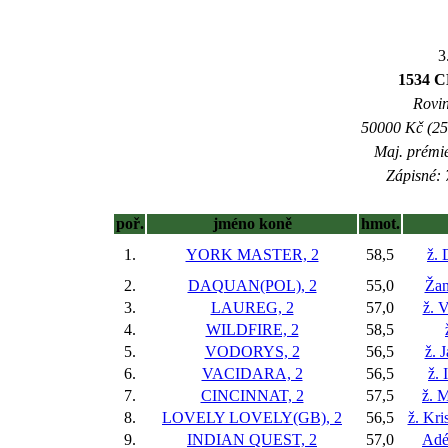
3
1534 
Rovin
50000 Kč (25
Maj. prémi
Zápisné: 
poř.
jméno koně
hmot.
1.
YORK MASTER, 2
58,5
ž. 
2.
DAQUAN(POL), 2
55,0
Žan
3.
LAUREG, 2
57,0
ž. 
4.
WILDFIRE, 2
58,5
5.
VODORYS, 2
56,5
ž. 
6.
VACIDARA, 2
56,5
ž. 
7.
CINCINNAT, 2
57,5
ž. 
8.
LOVELY LOVELY(GB), 2
56,5
ž. Kr
9.
INDIAN QUEST, 2
57,0
Adé