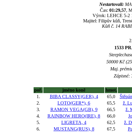
Nestartovali:
MAG
Čas:
01:29,57
, M
Výrok: LEHCE 5-2 1/
Majitel: Filipův kůň, Tre
Kůň č. 14 RABIN
2
1533 P
Steeplechase
50000 Kč (25
Maj. prémi
Zápisné: 
poř.
jméno koně
hmot.
1.
BIBA CLASSY(GER), 4
65,0
Štěpá
2.
LOTO(GER*), 6
65,5
ž. L
3.
RAMON VEGA(GB), 9
66,5
ž. 
4.
RAINBOW HERO(IRE), 8
66,0
J
5.
LIGRETA, 4
62,5
ž. 
6.
MUSTANG(RUS), 8
67,5
P