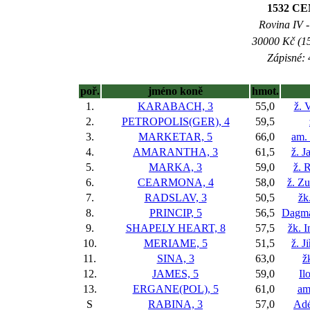
1532 C
Rovina IV -
30000 Kč (15
Zápisné: 
poř.
jméno koně
hmot.
1.
KARABACH, 3
55,0
ž. 
2.
PETROPOLIS(GER), 4
59,5
3.
MARKETAR, 5
66,0
am.
4.
AMARANTHA, 3
61,5
ž. J
5.
MARKA, 3
59,0
ž. 
6.
CEARMONA, 4
58,0
ž. Z
7.
RADSLAV, 3
50,5
žk
8.
PRINCIP, 5
56,5
Dagma
9.
SHAPELY HEART, 8
57,5
žk. 
10.
MERIAME, 5
51,5
ž. J
11.
SINA, 3
63,0
ž
12.
JAMES, 5
59,0
Il
13.
ERGANE(POL), 5
61,0
am
S
RABINA, 3
57,0
Adé