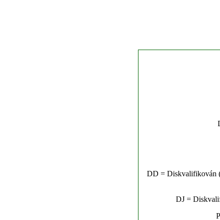
DD = Diskvalifikován (n
DJ = Diskvalif
P