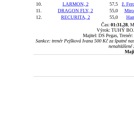
10.
LARMON, 2
57,5
ž. Fer
11.
DRAGON FLY, 2
55,0
Miro
12.
RECURITA, 2
55,0
Han
Čas:
01:31,28
, M
Výrok: TUHÝ BOJ kr
Majitel: DS Pegas, Trené
Sankce: trenér Pejšková Ivana 500 Kč za špatné na
nenahlášené 
Maji