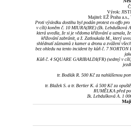
Nest
Č
Výrok: JISTĚ
Majitel: EŽ Praha a.s.
Proti výsledku dostihu byl podán protest ex-offo p
v cíli) koněm č. 10 MIURA(IRE) (žk. Lebdušková A.,
která uvedla, že si je vědoma křižování a uznala, ž
křižování zabránit, a ž. Zatloukala M., který uve
shlédnutí záznamů z kamer a dronu a zvážení všech
bez ohledu na tento incident by kůň č. 7 NORTON L
jak
Kůň č. 4 SQUARE GARIBALDI(FR) (sedmý v cíli) pr
jezd
tr. Bodlák R. 500 Kč za nahlášenou po
tr. Blažek S. a tr. Bertier K. á 500 Kč za op
RUMĚLKA před poky
žk. Lebdušková A. 1 000
Maji