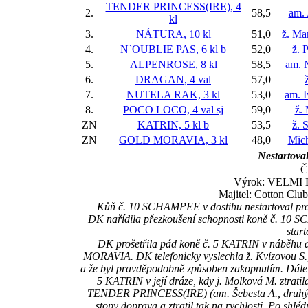
TENDER PRINCESS(IRE), 4
2.
58,5
am.
kl
3.
NÁTURA, 10 kl
51,0
ž. Ma
4.
N`OUBLIE PAS, 6 kl
b
52,0
ž. 
5.
ALPENROSE, 8 kl
58,5
am. 
6.
DRAGAN, 4 val
57,0
7.
NUTELA RAK, 3 kl
53,0
am. 
8.
POCO LOCO, 4 val
sj
59,0
ž.
ZN
KATRIN, 5 kl
b
53,5
ž. 
ZN
GOLD MORAVIA, 3 kl
48,0
Mic
Nestartoval
Č
Výrok: VELMI L
Majitel: Cotton Club
Kůň č. 10 SCHAMPEE v dostihu nestartoval pro 
DK nařídila přezkoušení schopnosti koně č. 10 SC
star
DK prošetřila pád koně č. 5 KATRIN v náběhu d
MORAVIA. DK telefonicky vyslechla ž. Kvízovou S., 
a že byl pravděpodobně způsoben zakopnutím. Dále D
5 KATRIN v její dráze, kdy j. Molková M. ztratil
TENDER PRINCESS(IRE) (am. Šebesta A., druhý v 
stopy doprava a ztratil tak na rychlosti. Po shl