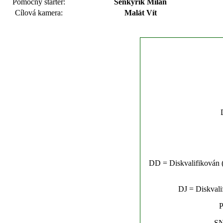
Pomocný startér:
Šenkyřík Milan
Cílová kamera:
Malát Vít
DD = Diskvalifikován (n
DJ = Diskvalif
P
SN