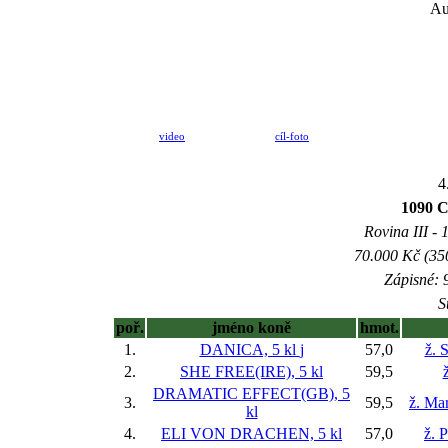
Au
video
cíl-foto
4
1090 C
Rovina III - 1
70.000 Kč (35
Zápisné: 9
S
poř.
jméno koně
hmot.
1.
DANICA, 5 kl
j
57,0
ž. 
2.
SHE FREE(IRE), 5 kl
59,5
ž
DRAMATIC EFFECT(GB), 5
3.
59,5
ž. Ma
kl
4.
ELI VON DRACHEN, 5 kl
57,0
ž. 