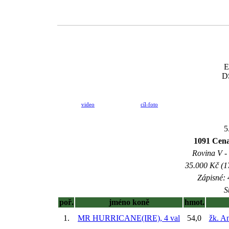
E
DS
video
cíl-foto
5
1091 Cena
Rovina V - 
35.000 Kč (1
Zápisné: 
S
poř.
jméno koně
hmot.
1.
MR HURRICANE(IRE), 4 val
54,0
žk. A