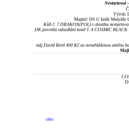
Nestartoval 
Č
Výrok: 
Majitel: DS U krále Matyáše U
Kůň č. 7 DRAKON(POL) v dostihu nestartoval 
DK povolila odsedlání koně č. 4 COSMIC BLACK M
stáj David Benš 400 Kč za nenahlášenou změnu 
Maji
CO
D
video