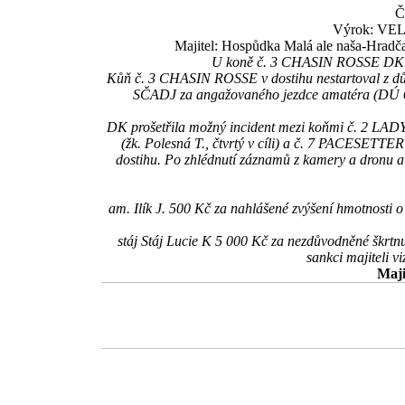
Č
Výrok: VEL
Majitel: Hospůdka Malá ale naša-Hradč
U koně č. 3 CHASIN ROSSE DK doš
Kůň č. 3 CHASIN ROSSE v dostihu nestartoval z dův
SČADJ za angažovaného jezdce amatéra (DÚ 6/d)
DK prošetřila možný incident mezi koňmi č. 2 LA
(žk. Polesná T., čtvrtý v cíli) a č. 7 PACESETTER 
dostihu. Po zhlédnutí záznamů z kamery a dronu a
am. Ilík J. 500 Kč za nahlášené zvýšení hmotnost
stáj Stáj Lucie K 5 000 Kč za nezdůvodněné škrt
sankci majiteli 
Maji