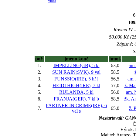
video
6
109
Rovina IV -
50.000 Kč (25
Zápisné: 6
S
poř.
jméno koně
hmot.
1.
IMPELLING(GB), 5 kl
63,0
am.
2.
SUN RAIN(SVK), 9 val
58,5
3.
FUNSSIO(IRE), 5 hř
j
56,5
am.
4.
HEIDI HIGH(IRE), 7 kl
57,0
ž. Ma
5.
RULANDA, 5 kl
56,0
am. 
6.
FRANJA(GER), 7 kl
b
58,5
žk. A
PARTNER IN CRIME(IRE), 6
7.
65,0
ž. 
val
s
Nestartovali:
GANG
Č
Výrok: 
Majitel: Arenzo, T