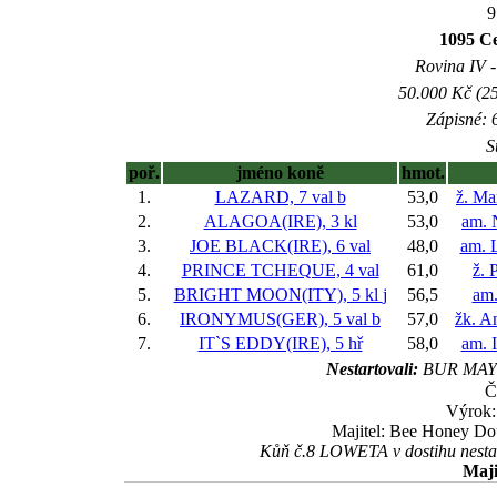
9
1095 C
Rovina IV -
50.000 Kč (25
Zápisné: 6
S
poř.
jméno koně
hmot.
1.
LAZARD, 7 val
b
53,0
ž. Ma
2.
ALAGOA(IRE), 3 kl
53,0
am. 
3.
JOE BLACK(IRE), 6 val
48,0
am. 
4.
PRINCE TCHEQUE, 4 val
61,0
ž. 
5.
BRIGHT MOON(ITY), 5 kl
j
56,5
am.
6.
IRONYMUS(GER), 5 val
b
57,0
žk. A
7.
IT`S EDDY(IRE), 5 hř
58,0
am. 
Nestartovali:
BUR MAY
Č
Výrok:
Majitel: Bee Honey Doub
Kůň č.8 LOWETA v dostihu nestart
Maji