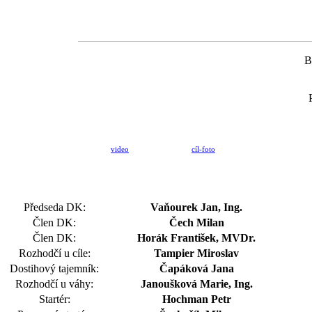
B
video
cíl-foto
Předseda DK:
Vaňourek Jan, Ing.
Člen DK:
Čech Milan
Člen DK:
Horák František, MVDr.
Rozhodčí u cíle:
Tampier Miroslav
Dostihový tajemník:
Čapáková Jana
Rozhodčí u váhy:
Janoušková Marie, Ing.
Startér:
Hochman Petr