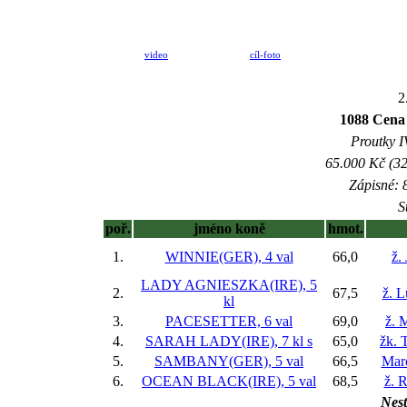
video
cíl-foto
2
1088 Cena 
Proutky IV
65.000 Kč (32
Zápisné: 8
S
poř.
jméno koně
hmot.
1.
WINNIE(GER), 4 val
66,0
ž.
LADY AGNIESZKA(IRE), 5
2.
67,5
ž. 
kl
3.
PACESETTER, 6 val
69,0
ž. 
4.
SARAH LADY(IRE), 7 kl
s
65,0
žk. 
5.
SAMBANY(GER), 5 val
66,5
Mar
6.
OCEAN BLACK(IRE), 5 val
68,5
ž. 
Nest