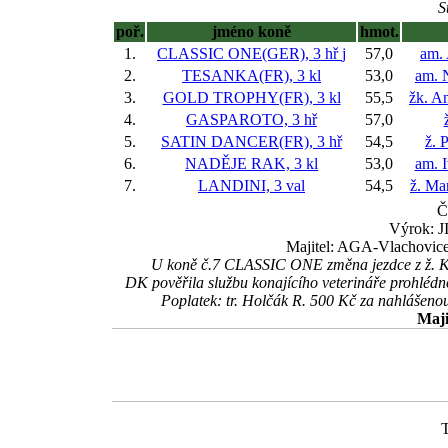
S
poř.
jméno koně
hmot.
1.
CLASSIC ONE(GER), 3 hř
j
57,0
am.
2.
TESANKA(FR), 3 kl
53,0
am. 
3.
GOLD TROPHY(FR), 3 kl
55,5
žk. A
4.
GASPAROTO, 3 hř
57,0
5.
SATIN DANCER(FR), 3 hř
54,5
ž. 
6.
NADĚJE RAK, 3 kl
53,0
am. 
7.
LANDINI, 3 val
54,5
ž. Ma
Č
Výrok: J
Majitel: AGA-Vlachovice
U koně č.7 CLASSIC ONE změna jezdce z ž. Kvíz
DK pověřila službu konajícího veterináře prohlédn
Poplatek: tr. Holčák R. 500 Kč za nahláše
Maji
T