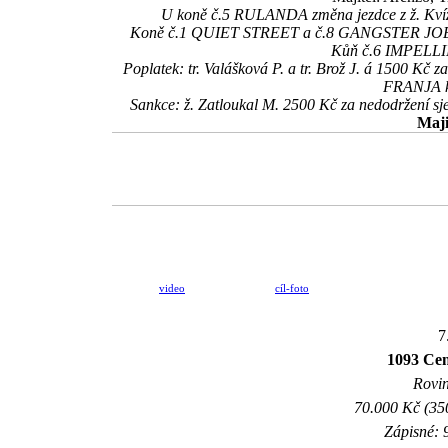
U koně č.5 RULANDA změna jezdce z ž. Kvízov
Koně č.1 QUIET STREET a č.8 GANGSTER JOE v do
Kůň č.6 IMPELLING
Poplatek: tr. Valášková P. a tr. Brož J. á 1500 K
FRANJA ke
Sankce: ž. Zatloukal M. 2500 Kč za nedodržení 
Maji
video
cíl-foto
7
1093 Cen
Rovin
70.000 Kč (35
Zápisné: 9