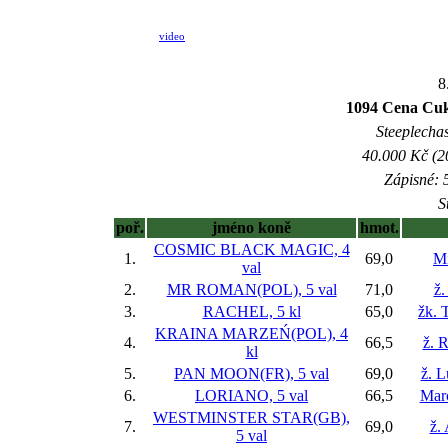
video
8
1094 Cena Cuk
Steeplechas
40.000 Kč (2
Zápisné: 5
S
poř.
jméno koně
hmot.
COSMIC BLACK MAGIC, 4
1.
69,0
Mi
val
2.
MR ROMAN(POL), 5 val
71,0
ž.
3.
RACHEL, 5 kl
65,0
žk. 
KRAINA MARZEŃ(POL), 4
4.
66,5
ž. 
kl
5.
PAN MOON(FR), 5 val
69,0
ž. 
6.
LORIANO, 5 val
66,5
Mar
WESTMINSTER STAR(GB),
7.
69,0
ž.
5 val