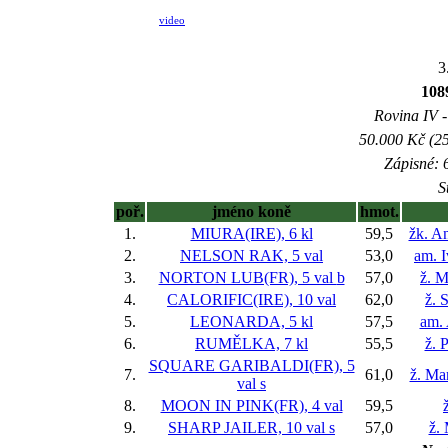
video
3
108
Rovina IV -
50.000 Kč (25
Zápisné: 6
S
poř.
jméno koně
hmot.
1.
MIURA(IRE), 6 kl
59,5
žk. A
2.
NELSON RAK, 5 val
53,0
am. 
3.
NORTON LUB(FR), 5 val
b
57,0
ž. M
4.
CALORIFIC(IRE), 10 val
62,0
ž. 
5.
LEONARDA, 5 kl
57,5
am.
6.
RUMĚLKA, 7 kl
55,5
ž. 
SQUARE GARIBALDI(FR), 5
7.
61,0
ž. Ma
val
s
8.
MOON IN PINK(FR), 4 val
59,5
9.
SHARP JAILER, 10 val
s
57,0
ž.