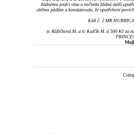
žádnému jezdci vinu a nečinila žádná další opatř
oběma pádům a konstatovala, že opotřebení povrchu
Kůň č. 2 MR HURRICANE
tr. Růžičková M. a tr. Kalčík M. á 500 Kč 
PRINCESS
Maji
Coleg