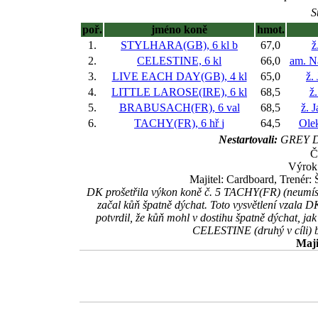
S
poř.
jméno koně
hmot.
1.
STYLHARA(GB), 6 kl
b
67,0
ž
2.
CELESTINE, 6 kl
66,0
am. N
3.
LIVE EACH DAY(GB), 4 kl
65,0
ž.
4.
LITTLE LAROSE(IRE), 6 kl
68,5
ž.
5.
BRABUSACH(FR), 6 val
68,5
ž. 
6.
TACHY(FR), 6 hř
j
64,5
Ole
Nestartovali:
GREY D
Č
Výrok
Majitel: Cardboard, Trenér:
DK prošetřila výkon koně č. 5 TACHY(FR) (neumístěn
začal kůň špatně dýchat. Toto vysvětlení vzala D
potvrdil, že kůň mohl v dostihu špatně dýchat, jak
CELESTINE (druhý v cíli) by
Maji