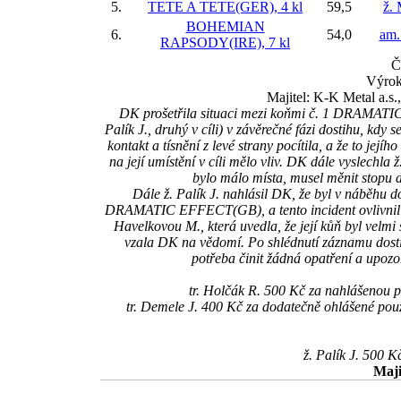
5.
TETE A TETE(GER), 4 kl
59,5
ž.
BOHEMIAN
6.
54,0
am.
RAPSODY(IRE), 7 kl
Č
Výrok
Majitel: K-K Metal a.s
DK prošetřila situaci mezi koňmi č. 1 DRAMATIC
Palík J., druhý v cíli) v závěrečné fázi dostihu, kdy 
kontakt a tísnění z levé strany pocítila, a že to jejíh
na její umístění v cíli mělo vliv. DK dále vyslechla ž
bylo málo místa, musel měnit stopu do
Dále ž. Palík J. nahlásil DK, že byl v náběhu d
DRAMATIC EFFECT(GB), a tento incident ovlivnil jeho
Havelkovou M., která uvedla, že její kůň byl velmi
vzala DK na vědomí. Po shlédnutí záznamu dosti
potřeba činit žádná opatření a upozor
tr. Holčák R. 500 Kč za nahlášenou
tr. Demele J. 400 Kč za dodatečně ohlášené p
ž. Palík J. 500 K
Maji