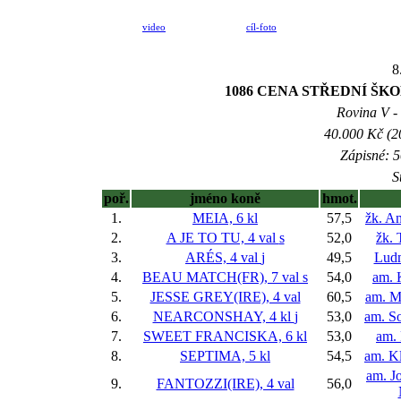
video
cíl-foto
8
1086 CENA STŘEDNÍ ŠK
Rovina V - 
40.000 Kč (2
Zápisné: 5
S
poř.
jméno koně
hmot.
1.
MEIA, 6 kl
57,5
žk. A
2.
A JE TO TU, 4 val
s
52,0
žk.
3.
ARÉS, 4 val
j
49,5
Ludm
4.
BEAU MATCH(FR), 7 val
s
54,0
am. 
5.
JESSE GREY(IRE), 4 val
60,5
am. M
6.
NEARCONSHAY, 4 kl
j
53,0
am. S
7.
SWEET FRANCISKA, 6 kl
53,0
am.
8.
SEPTIMA, 5 kl
54,5
am. K
am. J
9.
FANTOZZI(IRE), 4 val
56,0