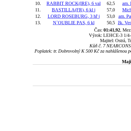
10.
RABBIT ROCK(IRE), 6 val
62,5
am. 
11.
BASTILLA(FR), 6 kl
j
57,0
Mich
12.
LORD ROSEBURG, 3 hř
j
53,0
am. Pa
13.
N`OUBLIE PAS, 6 kl
50,5
žk. Ve
Čas:
01:41,92
, Mez
Výrok: LEHCE-3 1/4-kr
Majitel: Ostrá, 
Kůň č. 7 NEARCONSHAY (
Poplatek: tr. Dobrovolný K 500 Kč za nahlášenou
Maji