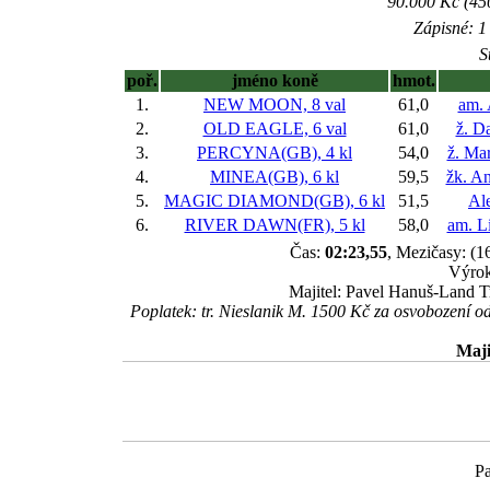
90.000 Kč (45
Zápisné: 1 
S
poř.
jméno koně
hmot.
1.
NEW MOON, 8 val
61,0
am. 
2.
OLD EAGLE, 6 val
61,0
ž. D
3.
PERCYNA(GB), 4 kl
54,0
ž. Ma
4.
MINEA(GB), 6 kl
59,5
žk. A
5.
MAGIC DIAMOND(GB), 6 kl
51,5
Al
6.
RIVER DAWN(FR), 5 kl
58,0
am. L
Čas:
02:23,55
, Mezičasy: (1
Výrok
Majitel: Pavel Hanuš-Land T
Poplatek: tr. Nieslanik M. 1500 Kč za osvobození 
Maji
Pa