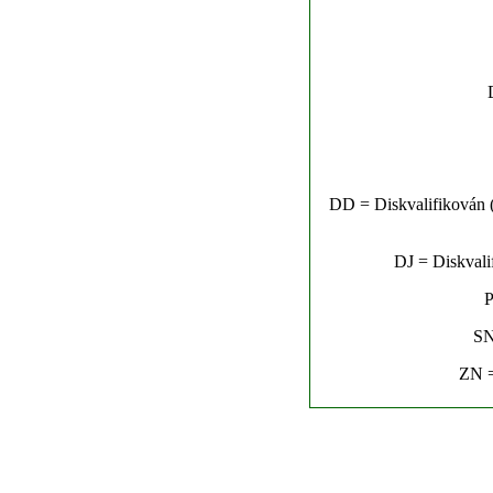
DD = Diskvalifikován (n
DJ = Diskvalif
P
SN
ZN =