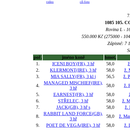
video
cíl-foto
7
1085 105.
Rovina L - 16
550.000 Kč (275000 - 104
Zápisné: 7 1
S
poř.
jméno koně
hmot.
1.
ICENI BOY(FR), 3 hř
58,0
ž
2.
KLERMONT(IRE), 3 hř
58,0
ž.
3.
MIA SALLY(FR), 3 kl
j
56,5
ž. 
MANAGED MISCHIEF(IRE),
4.
58,0
ž. 
3 hř
5.
EARNEST(FR), 3 hř
58,0
6.
STŘELEC, 3 hř
58,0
ž. M
7.
JACK(GB), 3 hř
s
58,0
ž.
RABBIT LAND FORCE(GB),
8.
58,0
ž. Ma
3 hř
9.
POET DE VEGA(IRE), 3 hř
58,0
ž. 