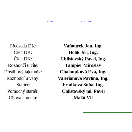
video
cíl-foto
Předseda DK:
Vaňourek Jan, Ing.
Člen DK:
Holík Jiří, Ing.
Člen DK:
Chlistovský Pavel, Ing.
Rozhodčí u cíle:
Tampier Miroslav
Dostihový tajemník:
Chaloupková Eva, Ing.
Rozhodčí u váhy:
Valeriánová Pavlína, Ing.
Startér:
Froňková Soňa, Ing.
Pomocný startér:
Chlistovský ml. Pavel
Cílová kamera:
Malát Vít