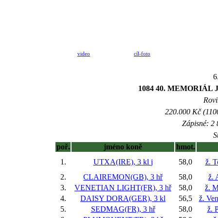
video
cíl-foto
6
1084 40. MEMORIÁ
Rovi
220.000 Kč (1100
Zápisné: 2 
S
poř.
jméno koně
hmot.
1.
UTXA(IRE), 3 kl
j
58,0
ž. 
2.
CLAIREMON(GB), 3 hř
58,0
ž.
3.
VENETIAN LIGHT(FR), 3 hř
58,0
ž. M
4.
DAISY DORA(GER), 3 kl
56,5
ž. Ve
5.
SEDMAG(FR), 3 hř
58,0
ž. 