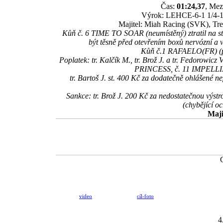
Čas:
01:24,37
, Mez
Výrok: LEHCE-6-1 1/4-1-1
Majitel: Miah Racing (SVK), Tren
Kůň č. 6 TIME TO SOAR (neumístěný) ztratil na star
být těsně před otevřením boxů nervózní a v
Kůň č.1 RAFAELO(FR) (prvn
Poplatek: tr. Kalčík M., tr. Brož J. a tr. Fedorow
PRINCESS, č. 11 IMPELLI
tr. Bartoš J. st. 400 Kč za dodatečně ohlášen
Sankce: tr. Brož J. 200 Kč za nedostatečnou výs
(chybějící o
Maji
video
cíl-foto
4