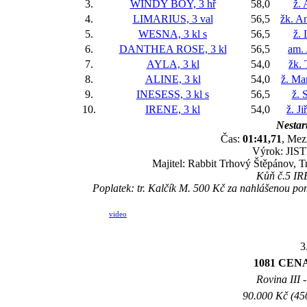
3.
WINDY BOY, 3 hř
58,0
ž. 
4.
LIMARIUS, 3 val
56,5
žk. A
5.
WESNA, 3 kl
s
56,5
ž. 
6.
DANTHEA ROSE, 3 kl
56,5
am.
7.
AYLA, 3 kl
54,0
žk.
8.
ALINE, 3 kl
54,0
ž. Ma
9.
INESESS, 3 kl
s
56,5
ž. 
10.
IRENE, 3 kl
54,0
ž. J
Nestart
Čas:
01:41,71
, Mez
Výrok: JISTĚ
Majitel: Rabbit Trhový Štěpánov, T
Kůň č.5 IRE
Poplatek: tr. Kalčík M. 500 Kč za nahlášenou
video
3
1081 CEN
Rovina III -
90.000 Kč (45