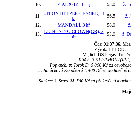
10.
ZIAD(GB), 3 hř
j
58,0
ž. 
UNION HELPER CEN(IRE), 3
11.
56,5
ž. 
kl
12.
MANDALÍ, 3 hř
58,0
ž
LIGHTNING CLOWN(GB), 3
13.
58,0
ž. D
hř
s
Čas:
01:37,86
, Mez
Výrok: LEHCE-3 1/2
Majitel: DS Pegas, Trenér
Kůň č. 3 KLERMONT(IRE) (dr
Poplatek: tr. Torok D. 5 000 Kč za osvoboz
tr. Janáčková Koplíková I. 400 Kč za dodatečné 
Sankce: ž. Srnec M. 500 Kč za překročení maximá
Maji