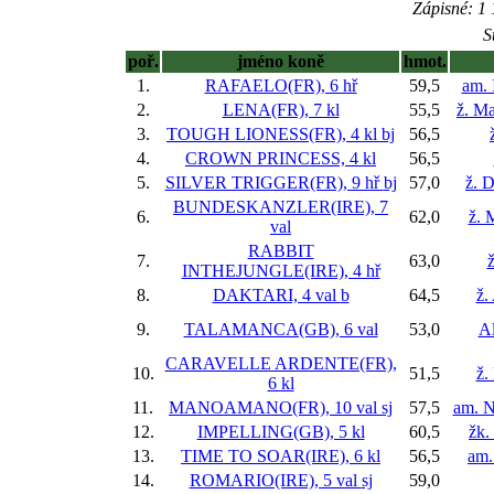
Zápisné: 1 
S
poř.
jméno koně
hmot.
1.
RAFAELO(FR), 6 hř
59,5
am. 
2.
LENA(FR), 7 kl
55,5
ž. M
3.
TOUGH LIONESS(FR), 4 kl
bj
56,5
4.
CROWN PRINCESS, 4 kl
56,5
5.
SILVER TRIGGER(FR), 9 hř
bj
57,0
ž. 
BUNDESKANZLER(IRE), 7
6.
62,0
ž. 
val
RABBIT
7.
63,0
ž
INTHEJUNGLE(IRE), 4 hř
8.
DAKTARI, 4 val
b
64,5
ž.
9.
TALAMANCA(GB), 6 val
53,0
Al
CARAVELLE ARDENTE(FR),
10.
51,5
ž.
6 kl
11.
MANOAMANO(FR), 10 val
sj
57,5
am. N
12.
IMPELLING(GB), 5 kl
60,5
žk.
13.
TIME TO SOAR(IRE), 6 kl
56,5
am.
14.
ROMARIO(IRE), 5 val
sj
59,0