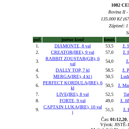
1082 C
Rovina II -
135.000 Kč (67
Zápisné: 1 
S
poř.
jméno koně
hmot.
1.
DIAMONTE, 8 val
53,5
ž. 
2.
CREATOR(IRE), 9 val
57,0
ž. 
RABBIT ZOUSTAR(GB), 6
3.
54,0
ž
val
4.
DALLY TOP, 7 kl
58,5
ž. 
5.
MERGA(IRE), 4 kl
j
50,5
Ludm
PERFECT KORDULA(IRE), 6
6.
50,5
ž. Ma
kl
7.
LIVE(IRE), 8 val
52,5
Ta
8.
FORTE, 9 val
49,0
ž. J
CAPTAIN LUKA(IRE), 10 val
9.
51,5
ž. 
j
Čas:
01:12,20
,
Výrok: JISTĚ-1/