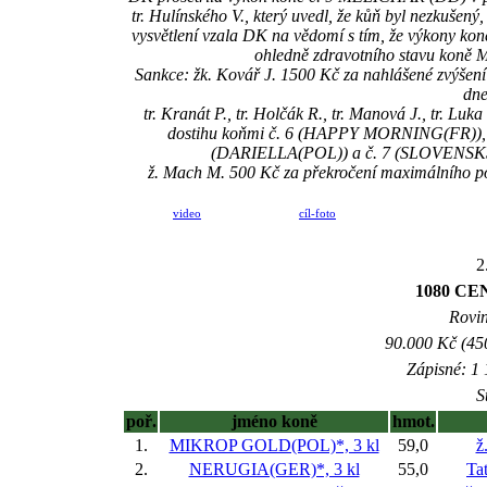
tr. Hulínského V., který uvedl, že kůň byl nezkušený,
vysvětlení vzala DK na vědomí s tím, že výkony ko
ohledně zdravotního stavu koně M
Sankce: žk. Kovář J. 1500 Kč za nahlášené zvýše
dne
tr. Kranát P., tr. Holčák R., tr. Manová J., tr. Lu
dostihu koňmi č. 6 (HAPPY MORNING(FR))
(DARIELLA(POL)) a č. 7 (SLOVENSKŚ 
ž. Mach M. 500 Kč za překročení maximálního po
video
cíl-foto
2
1080 C
Rovin
90.000 Kč (45
Zápisné: 1 
S
poř.
jméno koně
hmot.
1.
MIKROP GOLD(POL)*, 3 kl
59,0
ž
2.
NERUGIA(GER)*, 3 kl
55,0
Ta