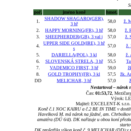
S
poř.
jméno koně
hmot.
SHADOW SHAGARO(GER),
1.
58,0
ž. 
3 hř
2.
HAPPY MORNING(FR), 3 hř
58,0
ž. 
3.
SHEEPHERDER(GB), 3 val
j
57,0
ž. 
UPPER SIDE GOLD(IRE), 3 hř
4.
57,0
ž.
s
5.
DARIELLA(POL), 3 kl
58,0
ž.
6.
SLOVENSKÁ STRELA, 3 hř
55,5
Ta
7.
VADEMICO FIRST, 3 hř
59,0
ž
8.
GOLD TROPHY(FR), 3 kl
57,5
žk. A
DD
MELICHAR, 3 hř
57,0
ž
Nestartoval – nárok n
Čas:
01:53,72
, Mezičasy
Výrok: LE
Majitel: EXCELENT-K s.r.o. 
Koně č.1 NOC KAIRU a č.2 BE IN TIME v dostihu n
Havelková M. má nárok na jízdné, am. Chrbolkov
amatéra (DÚ 6/d). DK nařizuje u obou koní přezkou
start
DK prošetřila výkon koně č. 9 MELICHAR (DD) v průb