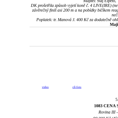
Majitel: Stáj Elpeto
DK prošetřila způsob vyjetí koně č. 4 LIVE(IRE) (neu
závěrečný finiš asi 200 m a na pobídky bičíkem reag
neč
Poplatek: tr. Manová J. 400 Kč za dodatečně oh
Maji
video
cíl-foto
5
1083 CENA
Rovina III -