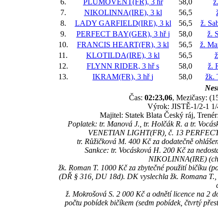
6.
PLUMOVENT(FR), 3 hř
58,0
ž
7.
NIKOLINNA(IRE), 3 kl
56,5
8.
LADY GARFIELD(IRE), 3 kl
56,5
ž. Sa
9.
PERFECT BAY(GER), 3 hř
j
58,0
ž. 
10.
FRANCIS HEART(FR), 3 kl
56,5
ž. Ma
11.
KLOTILDA(IRE), 3 kl
56,5
ž
12.
FLYNN RIDER, 3 hř
s
58,0
ž. 
13.
IKRAM(FR), 3 hř
j
58,0
žk.
Nest
Čas:
02:23,06
, Mezičasy: (1
Výrok: JISTĚ-1/2-1 1/4
Majitel: Statek Blata Český ráj, Tren
Poplatek: tr. Manová J., tr. Holčák R. a tr. Voc
VENETIAN LIGHT(FR), č. 13 PERFECT 
tr. Růžičková M. 400 Kč za dodatečně ohláš
Sankce: tr. Vocásková H. 200 Kč za nedost
NIKOLINNA(IRE) (chyb
žk. Roman T. 1000 Kč za zbytečné použití bičíku (p
(DŘ § 316, DU 18d). DK vyslechla žk. Romana T., kt
ž. Mokrošová S. 2 000 Kč a odnětí licence na 2 d
počtu pobídek bičíkem (sedm pobídek, čtvrtý pře