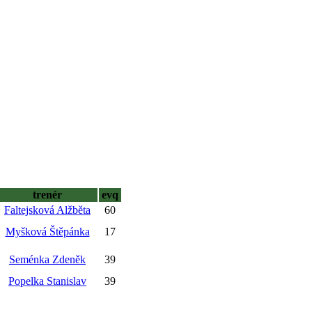
trenér
evq
Faltejsková Alžběta
60
Myšková Štěpánka
17
Seménka Zdeněk
39
Popelka Stanislav
39