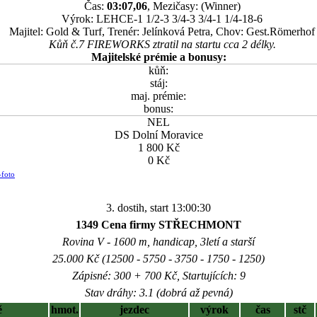
Čas:
03:07,06
, Mezičasy: (Winner)
Výrok: LEHCE-1 1/2-3 3/4-3 3/4-1 1/4-18-6
Majitel: Gold & Turf, Trenér: Jelínková Petra, Chov: Gest.Römerhof
Kůň č.7 FIREWORKS ztratil na startu cca 2 délky.
Majitelské prémie a bonusy:
kůň:
stáj:
maj. prémie:
bonus:
NEL
DS Dolní Moravice
1 800 Kč
0 Kč
-foto
3. dostih, start 13:00:30
1349 Cena firmy STŘECHMONT
Rovina V - 1600 m, handicap, 3letí a starší
25.000 Kč (12500 - 5750 - 3750 - 1750 - 1250)
Zápisné: 300 + 700 Kč, Startujících: 9
Stav dráhy: 3.1 (dobrá až pevná)
ě
hmot.
jezdec
výrok
čas
stč