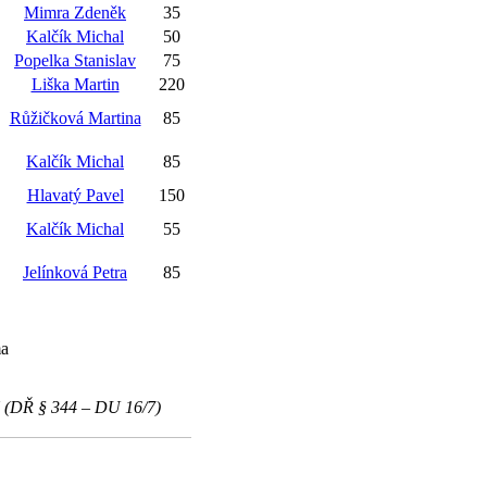
Mimra Zdeněk
35
Kalčík Michal
50
Popelka Stanislav
75
Liška Martin
220
Růžičková Martina
85
Kalčík Michal
85
Hlavatý Pavel
150
Kalčík Michal
55
Jelínková Petra
85
ma
 (DŘ § 344 – DU 16/7)