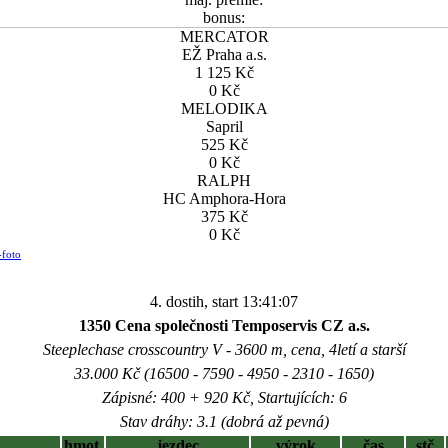
bonus:
MERCATOR
EŽ Praha a.s.
1 125 Kč
0 Kč
MELODIKA
Sapril
525 Kč
0 Kč
RALPH
HC Amphora-Hora
375 Kč
0 Kč
-foto
4. dostih, start 13:41:07
1350 Cena společnosti Temposervis CZ a.s.
Steeplechase crosscountry V - 3600 m, cena, 4letí a starší
33.000 Kč (16500 - 7590 - 4950 - 2310 - 1650)
Zápisné: 400 + 920 Kč, Startujících: 6
Stav dráhy: 3.1 (dobrá až pevná)
hmot.
jezdec
výrok
čas
stč