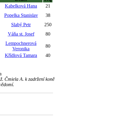
Kabelková Hana
21
Popelka Stanislav
38
Slabý Petr
250
Váňa st. Josef
80
Lempochnerová
80
Veronika
Křídlová Tamara
40
a
 ž. Čmiela A. k zadržení koně
 vědomí.