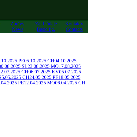
y
Zprávy
Zákl. údaje
Kontakty
News
Basic fig.
Contacts
.10.2025 PE
05.10.2025 CH
04.10.2025
30.08.2025 SL
23.08.2025 MO
17.08.2025
12.07.2025 CH
06.07.2025 KV
05.07.2025
25.05.2025 CH
24.05.2025 PE
18.05.2025
.04.2025 PE
12.04.2025 MO
06.04.2025 CH