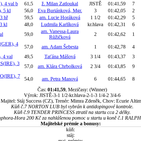
 4 val
b
61,5
ž. Milan Zatloukal
JISTĚ
01:41,59
7
 5 kl
56,0
Eva Buriánková, Mgr.
3
01:42,05
2
 hř
59,5
am. Lucie Horáková
1 1/2
01:42,29
5
 kl
48,0
Ludmila Karlíková
kr.hlava
01:42,31
6
am. Vanessa-Laura
al
59,0
2
01:42,62
1
Růžičková
GER), 4
57,0
am. Adam Šebesta
1
01:42,78
4
4 val
49,5
Taťána Mášová
3 1/4
01:43,37
3
(IRE), 3
57,0
am. Klára Chrbolková
2 3/4
01:43,85
9
(IRE), 7
54,0
am. Petra Manová
6
01:44,65
8
Čas:
01:41,59
, Mezičasy: (Winner)
Výrok: JISTĚ-3-1 1/2-kr.hlava-2-1-3 1/4-2 3/4-6
Majitel: Stáj Success (CZ), Trenér: Mimra Zdeněk, Chov: Ecurie Alti
Kůň č.7 NORTON LUB byl vybrán k antidopingové kontrole.
Kůň č.9 TENDER PRINCESS ztratil na startu cca 2 délky.
mphora-Hora 200 Kč za nahlášenou pomoc u startu u koně č.1 RALPH
Majitelské prémie a bonusy:
kůň:
stáj:
maj. prémie: