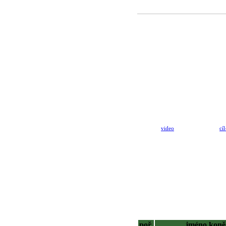
video
cíl
poř.
jméno koně