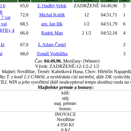
kl
b
65,0
ž. Ondřej Velek
ZADRŽENĚ
04:49,96
5
R
72,0
Michal Kubík
12
04:51,71
1
7 val
val
68,5
am. Jan Ilík
1/2
04:51,79
6
FR), 4
66,0
Radek Man
2 1/2
04:52,16
4
 kl
67,0
ž. Adam Čmiel
2
l
68,0
Tomáš Vodrážka
3
Čas:
04:49,96
, Mezičasy: (Winner)
Výrok: ZADRŽENĚ-12-1/2-2 1/2
Majitel: NextBlue, Trenér: Kabelková Hana, Chov: Hřebčín Napajedl
žky T. z koně č.3 CAWAL a neshledala cizí zavinění, dále DK vyslechla
TILL WIN a jeho vysvětlení (kůň neakceptoval tempo dostihu) vzala na
Majitelské prémie a bonusy:
kůň:
stáj:
maj. prémie:
bonus:
INOVACE
NextBlue
4 950 Kč
0 Kč