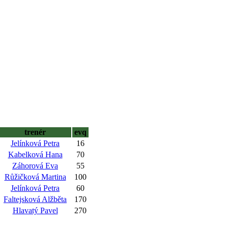
trenér
evq
Jelínková Petra
16
Kabelková Hana
70
Záhorová Eva
55
Růžičková Martina
100
Jelínková Petra
60
Faltejsková Alžběta
170
Hlavatý Pavel
270