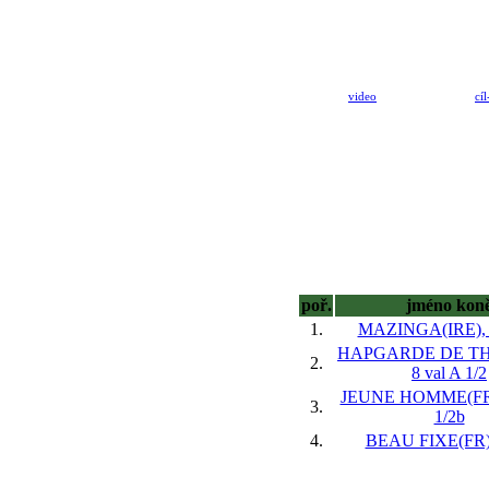
video
cíl
poř.
jméno kon
1.
MAZINGA(IRE), 
HAPGARDE DE TH
2.
8 val
A 1/2
JEUNE HOMME(FR)
3.
1/2b
4.
BEAU FIXE(FR),