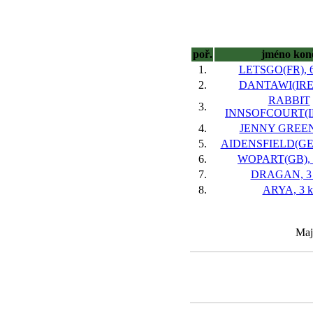
poř.
jméno kon
1.
LETSGO(FR), 6
2.
DANTAWI(IRE),
RABBIT
3.
INNSOFCOURT(IRE
4.
JENNY GREEN,
5.
AIDENSFIELD(GER
6.
WOPART(GB), 
7.
DRAGAN, 3 
8.
ARYA, 3 k
Maj