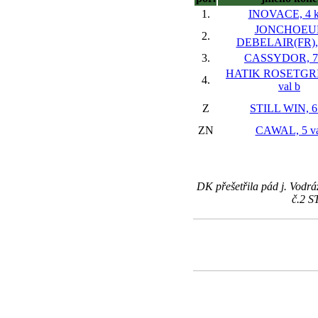
1.
INOVACE, 4 
JONCHOEU
2.
DEBELAIR(FR), 
3.
CASSYDOR, 7 
HATIK ROSETGRI(
4.
val
b
Z
STILL WIN, 6
ZN
CAWAL, 5 va
DK přešetřila pád j. Vodrá
č.2 S