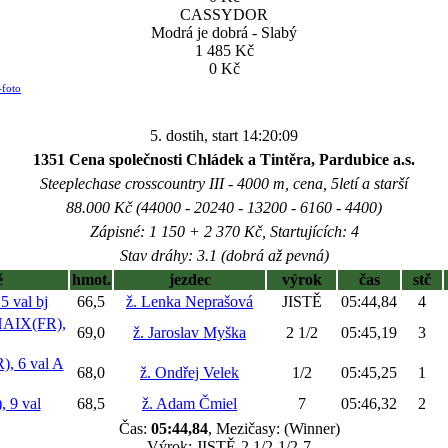
CASSYDOR
Modrá je dobrá - Slabý
1 485 Kč
0 Kč
-foto
5. dostih, start 14:20:09
1351 Cena společnosti Chládek a Tintěra, Pardubice a.s.
Steeplechase crosscountry III - 4000 m, cena, 5letí a starší
88.000 Kč (44000 - 20240 - 13200 - 6160 - 4400)
Zápisné: 1 150 + 2 370 Kč, Startujících: 4
Stav dráhy: 3.1 (dobrá až pevná)
ě
hmot.
jezdec
výrok
čas
stč
5 val
bj
66,5
ž. Lenka Neprašová
JISTĚ
05:44,84
4
AIX(FR),
69,0
ž. Jaroslav Myška
2 1/2
05:45,19
3
, 6 val
A
68,0
ž. Ondřej Velek
1/2
05:45,25
1
 9 val
68,5
ž. Adam Čmiel
7
05:46,32
2
Čas:
05:44,84
, Mezičasy: (Winner)
Výrok: JISTĚ-2 1/2-1/2-7