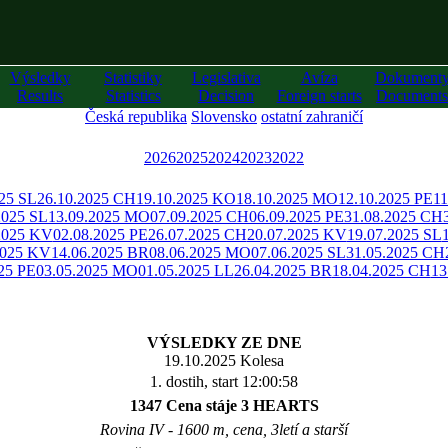
Výsledky
Statistiky
Legislativa
Avíza
Dokument
Results
Statistics
Decision
Foreign starts
Documents
Česká republika
Slovensko
ostatní zahraničí
2026
2025
2024
2023
2022
025 SL
26.10.2025 CH
19.10.2025 KO
18.10.2025 MO
12.10.2025 PE
11
2025 SL
13.09.2025 MO
07.09.2025 CH
06.09.2025 PE
31.08.2025 CH
2025 KV
02.08.2025 PE
26.07.2025 CH
20.07.2025 KV
19.07.2025 SL
2025 KV
14.06.2025 BR
08.06.2025 MO
07.06.2025 SL
31.05.2025 CH
25 PE
03.05.2025 MO
01.05.2025 LL
26.04.2025 BR
18.04.2025 CH
13
VÝSLEDKY ZE DNE
19.10.2025 Kolesa
1. dostih, start 12:00:58
1347 Cena stáje 3 HEARTS
Rovina IV - 1600 m, cena, 3letí a starší