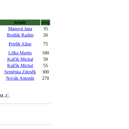
trenér
evq
Manová Jana
35
Bodlák Radim
26
Petrlík Allan
75
Liška Martin
180
Kalčík Michal
50
Kalčík Michal
55
Seménka Zdeněk
300
Novák Antonín
270
 M.-C.