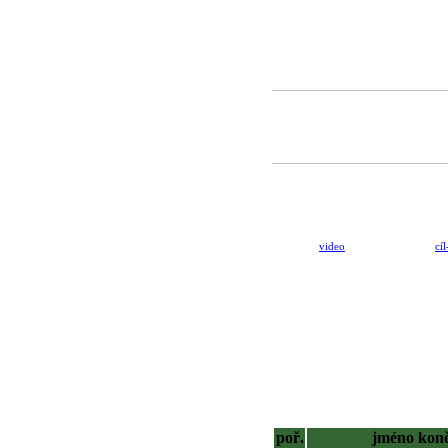
video
cíl
poř.
jméno kon