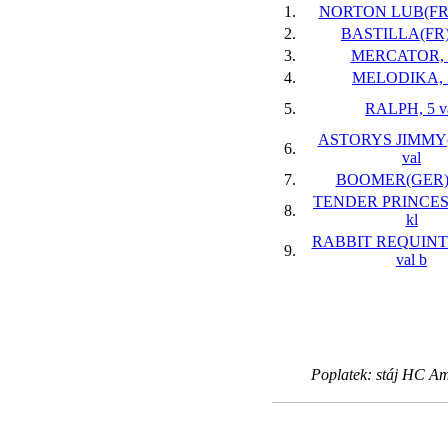
1.
NORTON LUB(FR),
2.
BASTILLA(FR),
3.
MERCATOR, 3
4.
MELODIKA, 3
5.
RALPH, 5 v
ASTORYS JIMMY(
6.
val
7.
BOOMER(GER), 
TENDER PRINCESS
8.
kl
RABBIT REQUINTO
9.
val
b
Poplatek: stáj HC A