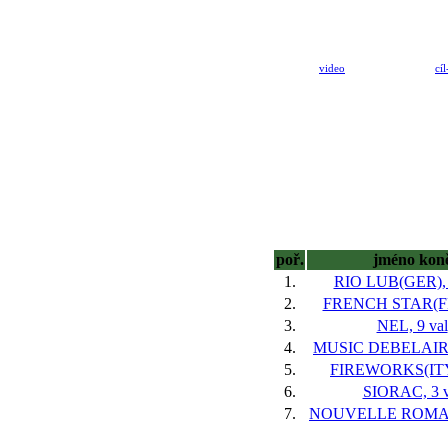
video
cíl
poř.
jméno kon
1.
RIO LUB(GER), 
2.
FRENCH STAR(FR)
3.
NEL, 9 val
4.
MUSIC DEBELAIR(F
5.
FIREWORKS(ITY)
6.
SIORAC, 3 v
7.
NOUVELLE ROMAN