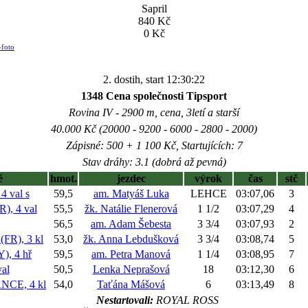
Sapril
840 Kč
0 Kč
-foto
2. dostih, start 12:30:22
1348 Cena společnosti Tipsport
Rovina IV - 2900 m, cena, 3letí a starší
40.000 Kč (20000 - 9200 - 6000 - 2800 - 2000)
Zápisné: 500 + 1 100 Kč, Startujících: 7
Stav dráhy: 3.1 (dobrá až pevná)
ě
hmot.
jezdec
výrok
čas
stč
4 val
s
59,5
am. Matyáš Luka
LEHCE
03:07,06
3
, 4 val
55,5
žk. Natálie Flenerová
1 1/2
03:07,29
4
56,5
am. Adam Šebesta
3 3/4
03:07,93
2
R), 3 kl
53,0
žk. Anna Lebdušková
3 3/4
03:08,74
5
, 4 hř
59,5
am. Petra Manová
1 1/4
03:08,95
7
al
50,5
Lenka Neprašová
18
03:12,30
6
CE, 4 kl
54,0
Taťána Mášová
6
03:13,49
8
Nestartovali:
ROYAL ROSS