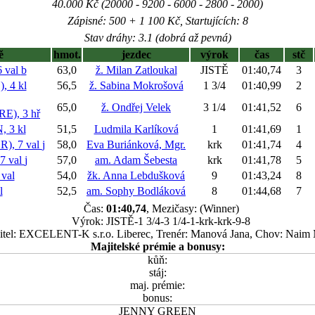
40.000 Kč (20000 - 9200 - 6000 - 2800 - 2000)
Zápisné: 500 + 1 100 Kč, Startujících: 8
Stav dráhy: 3.1 (dobrá až pevná)
ě
hmot.
jezdec
výrok
čas
stč
 val
b
63,0
ž. Milan Zatloukal
JISTĚ
01:40,74
3
 4 kl
56,5
ž. Sabina Mokrošová
1 3/4
01:40,99
2
65,0
ž. Ondřej Velek
3 1/4
01:41,52
6
), 3 hř
 3 kl
51,5
Ludmila Karlíková
1
01:41,69
1
), 7 val
j
58,0
Eva Buriánková, Mgr.
krk
01:41,74
4
7 val
j
57,0
am. Adam Šebesta
krk
01:41,78
5
val
54,0
žk. Anna Lebdušková
9
01:43,24
8
l
52,5
am. Sophy Bodláková
8
01:44,68
7
Čas:
01:40,74
, Mezičasy: (Winner)
Výrok: JISTĚ-1 3/4-3 1/4-1-krk-krk-9-8
itel: EXCELENT-K s.r.o. Liberec, Trenér: Manová Jana, Chov: Naim
Majitelské prémie a bonusy:
kůň:
stáj:
maj. prémie:
bonus:
JENNY GREEN