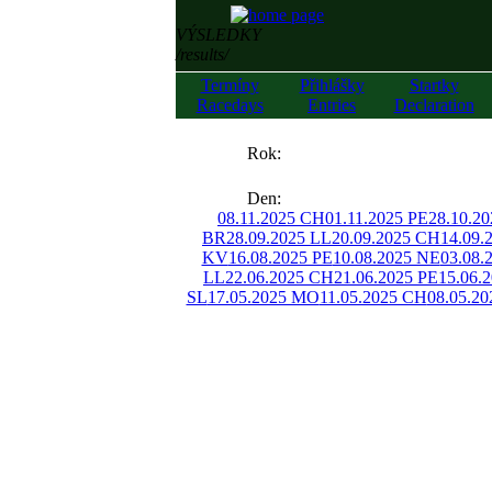
VÝSLEDKY
/results/
Termíny
Přihlášky
Startky
Racedays
Entries
Declaration
««
Rok:
»»
Den:
08.11.2025 CH
01.11.2025 PE
28.10.2
BR
28.09.2025 LL
20.09.2025 CH
14.09.
KV
16.08.2025 PE
10.08.2025 NE
03.08.
LL
22.06.2025 CH
21.06.2025 PE
15.06.
SL
17.05.2025 MO
11.05.2025 CH
08.05.20