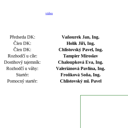
video
Předseda DK:
Vaňourek Jan, Ing.
Člen DK:
Holík Jiří, Ing.
Člen DK:
Chlistovský Pavel, Ing.
Rozhodčí u cíle:
Tampier Miroslav
Dostihový tajemník:
Chaloupková Eva, Ing.
Rozhodčí u váhy:
Valeriánová Pavlína, Ing.
Startér:
Froňková Soňa, Ing.
Pomocný startér:
Chlistovský ml. Pavel