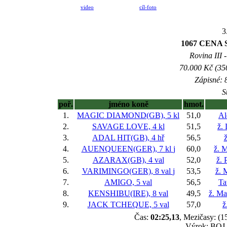
video
cíl-foto
3
1067 CENA
Rovina III -
70.000 Kč (35
Zápisné: 8
S
poř.
jméno koně
hmot.
1.
MAGIC DIAMOND(GB), 5 kl
51,0
Al
2.
SAVAGE LOVE, 4 kl
51,5
ž.
3.
ADAL HIT(GB), 4 hř
56,5
ž
4.
AUENQUEEN(GER), 7 kl
j
60,0
ž. M
5.
AZARAX(GB), 4 val
52,0
ž. 
6.
VARIMINGO(GER), 8 val
j
53,5
ž. 
7.
AMIGO, 5 val
56,5
Ta
8.
KENSHIBU(IRE), 8 val
49,5
ž. Ma
9.
JACK TCHEQUE, 5 val
57,0
ž
Čas:
02:25,13
, Mezičasy: (1
Výrok: BOJ-1