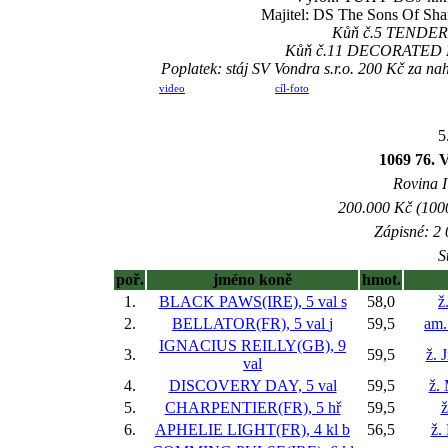
Majitel: DS The Sons Of Shar
Kůň č.5 TENDER P
Kůň č.11 DECORATED FIG
Poplatek: stáj SV Vondra s.r.o. 200 Kč za 
video
cíl-foto
5
1069 76
Rovina I 
200.000 Kč (1000
Zápisné: 2 
S
poř.
jméno koně
hmot.
1.
BLACK PAWS(IRE), 5 val
s
58,0
ž
2.
BELLATOR(FR), 5 val
j
59,5
am.
IGNACIUS REILLY(GB), 9
3.
59,5
ž. 
val
4.
DISCOVERY DAY, 5 val
59,5
ž.
5.
CHARPENTIER(FR), 5 hř
59,5
ž
6.
APHELIE LIGHT(FR), 4 kl
b
56,5
ž.