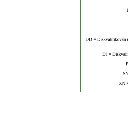
DD = Diskvalifikován (n
DJ = Diskvalif
P
SN
ZN =