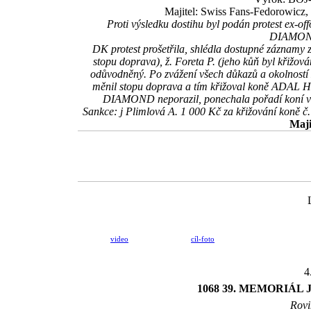
Majitel: Swiss Fans-Fedorowicz,
Proti výsledku dostihu byl podán protest ex-
DIAMOND 
DK protest prošetřila, shlédla dostupné záznamy z
stopu doprava), ž. Foreta P. (jeho kůň byl křižová
odůvodněný. Po zvážení všech důkazů a okolnos
měnil stopu doprava a tím křižoval koně ADAL 
DIAMOND neporazil, ponechala pořadí koní v cí
Sankce: j Plimlová A. 1 000 Kč za křižování kon
Maji
video
cíl-foto
4
1068 39. MEMORIÁ
Rovi