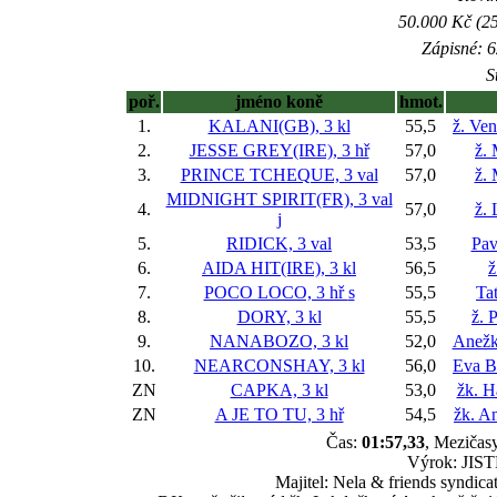
50.000 Kč (25
Zápisné: 6
S
poř.
jméno koně
hmot.
1.
KALANI(GB), 3 kl
55,5
ž. Ve
2.
JESSE GREY(IRE), 3 hř
57,0
ž.
3.
PRINCE TCHEQUE, 3 val
57,0
ž.
MIDNIGHT SPIRIT(FR), 3 val
4.
57,0
ž. 
j
5.
RIDICK, 3 val
53,5
Pav
6.
AIDA HIT(IRE), 3 kl
56,5
ž
7.
POCO LOCO, 3 hř
s
55,5
Ta
8.
DORY, 3 kl
55,5
ž. 
9.
NANABOZO, 3 kl
52,0
Anežk
10.
NEARCONSHAY, 3 kl
56,0
Eva B
ZN
CAPKA, 3 kl
53,0
žk. H
ZN
A JE TO TU, 3 hř
54,5
žk. A
Čas:
01:57,33
, Mezičasy
Výrok: JISTĚ
Majitel: Nela & friends syndic