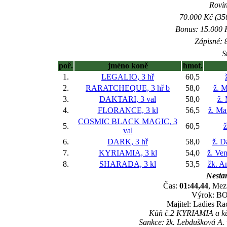
Rovin
70.000 Kč (35
Bonus: 15.000 K
Zápisné: 8
S
poř.
jméno koně
hmot.
1.
LEGALIO, 3 hř
60,5
2.
RARATCHEQUE, 3 hř
b
58,0
ž. M
3.
DAKTARI, 3 val
58,0
ž.
4.
FLORANCE, 3 kl
56,5
ž. Ma
COSMIC BLACK MAGIC, 3
5.
60,5
ž
val
6.
DARK, 3 hř
58,0
ž. D
7.
KYRIAMIA, 3 kl
54,0
ž. Ve
8.
SHARADA, 3 kl
53,5
žk. A
Nestar
Čas:
01:44,44
, Mez
Výrok: BOJ
Majitel: Ladies Rac
Kůň č.2 KYRIAMIA a kůň
Sankce: žk. Lebdušková A. 