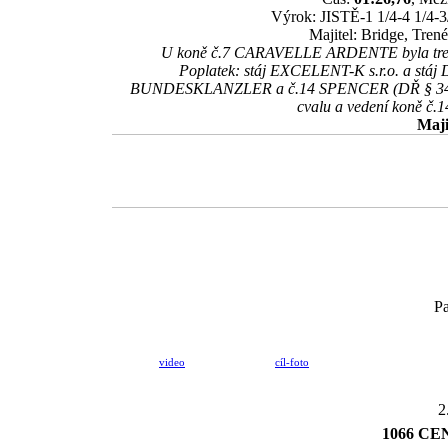
Výrok: JISTĚ-1 1/4-4 1/4-3/
Majitel: Bridge, Tre
U koně č.7 CARAVELLE ARDENTE byla trené
Poplatek: stáj EXCELENT-K s.r.o. a stáj 
BUNDESKLANZLER a č.14 SPENCER (DŘ § 344 – D
cvalu a vedení koně č
Maji
Pa
video
cíl-foto
2
1066 C