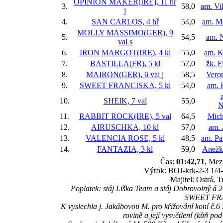
OPINION MAKER(IRE), 11 hř
3.
58,0
am. Vi
j
4.
SAN CARLOS, 4 hř
54,0
am. M
MOLLY MASSIMO(GER), 9
5.
54,5
am. 
val
s
6.
IRON MARGOT(IRE), 4 kl
55,0
am. K
7.
BASTILLA(FR), 5 kl
57,0
žk. F
8.
MAIRON(GER), 6 val
j
58,5
Vero
9.
SWEET FRANCISKA, 5 kl
54,0
am. 
10.
SHEIK, 7 val
55,0
N
11.
RABBIT ROCK(IRE), 5 val
64,5
Mich
12.
AIRUSCHKA, 10 kl
57,0
am. 
13.
VALENCIA ROSE, 5 kl
48,5
am. Pa
14.
FANTAZIA, 3 kl
59,0
Anežk
Čas:
01:42,71
, Mez
Výrok: BOJ-krk-2-3 1/4-k
Majitel: Ostrá, 
Poplatek: stáj Liška Team a stáj Dobrovolný 
SWEET FRA
K vyslechla j. Jakábovou M. pro křižování kon
rovině a její vysvětlení (kůň po