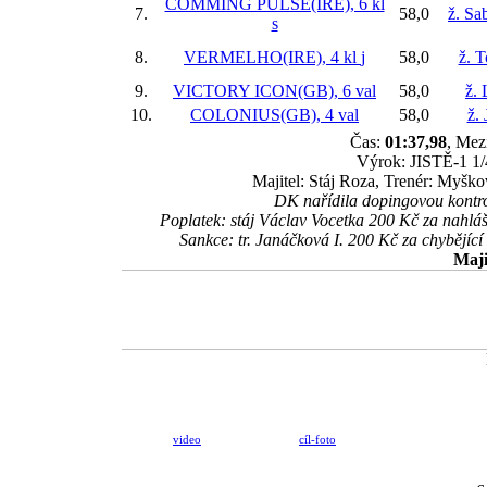
COMMING PULSE(IRE), 6 kl
7.
58,0
ž. Sa
s
8.
VERMELHO(IRE), 4 kl
j
58,0
ž. 
9.
VICTORY ICON(GB), 6 val
58,0
ž. 
10.
COLONIUS(GB), 4 val
58,0
ž.
Čas:
01:37,98
, Mez
Výrok: JISTĚ-1 1/4
Majitel: Stáj Roza, Trenér: Myšk
DK nařídila dopingovou kont
Poplatek: stáj Václav Vocetka 200 Kč za nah
Sankce: tr. Janáčková I. 200 Kč za chyběj
Maji
video
cíl-foto