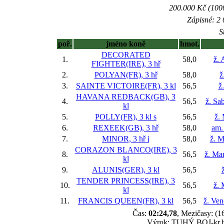
200.000 Kč (1000
Zápisné: 2 
S
poř.
jméno koně
hmot.
DECORATED
1.
58,0
ž. 
FIGHTER(IRE), 3 hř
2.
POLYAN(FR), 3 hř
58,0
ž
3.
SAINTE VICTOIRE(FR), 3 kl
56,5
ž
HAVANA REDBACK(GB), 3
4.
56,5
ž. Sa
kl
5.
POLLY(FR), 3 kl
s
56,5
ž.
6.
REXEEK(GB), 3 hř
58,0
am.
7.
MINOR, 3 hř
j
58,0
ž. M
CORAZON BLANCO(IRE), 3
8.
56,5
ž. Ma
kl
9.
ALUNIS(GER), 3 kl
56,5
ž
TENDER PRINCESS(IRE), 3
10.
56,5
ž. 
kl
11.
FRANCIS QUEEN(FR), 3 kl
56,5
ž. Ve
Čas:
02:24,78
, Mezičasy: (1
Výrok: TUHÝ BOJ-kr.hla