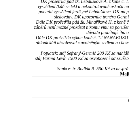
DK prošetřila pád žk. Lebduškové A. z koně č. 1
vysvětlení (kůň se lekl a nekontrolovaně uskočil n
potvrdil vysvětlení jezdkyně Lebduškové. DK na 
sledovány. DK upozornila trenéra Germi
Dále DK prošetřila pád žk. Minaříkové H. z koně 
záběrů není možné prokázat nikomu vinu za porušení
důvodu probíhajícího o
Dále DK prošetřila výkon koně č. 12 NANABOZO v cí
oblouk kůň absolvoval s uvolněným sedlem a cílovo
Poplatek: stáj Šefraný-Germič 200 Kč za nahlá
stáj Farma Levín 1500 Kč za osvobození od zkuš
Sankce: tr. Bodlák R. 500 Kč za nesp
Maji