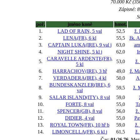
70.000 Kč (35
Zápisné: 8
S
poř.
jméno koně
hmot.
1.
LAD OF RAIN, 5 val
52,5
ž.
2.
LENA(FR), 6 kl
55,5
žk. 
3.
CAPTAIN LUKA(IRE), 9 val
j
63,0
am
4.
NIGHT SHINE, 5 kl
j
62,0
I
CARAVELLE ARDENTE(FR),
5.
53,0
ž.
5 kl
6.
HARRACHOV(IRE), 3 hř
49,0
ž. M
7.
VERDADERA(IRE), 4 kl
50,0
A
BUNDESKANZLER(IRE), 6
8.
59,5
ž. 
val
9.
SALAR ISLAND(ITY), 8 val
59,0
10.
FORTE, 8 val
55,0
T
11.
SPENCER(GB), 8 val
56,0
ž.
12.
DIDIER, 4 val
55,0
Pa
13.
ROYAL TOWN(FR), 10 hř
b
59,0
ž.
14.
LIMONCELLA(FR), 6 kl
j
61,5
ž.
Čas:
01:26,76
, Mez