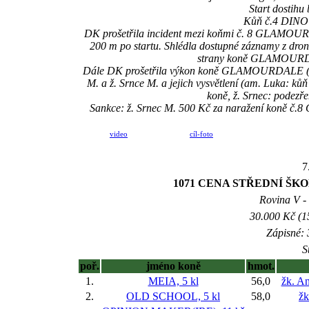
Start dostihu
Kůň č.4 DINO b
DK prošetřila incident mezi koňmi č. 8 GLAMOUR
200 m po startu. Shlédla dostupné záznamy z dron
strany koně GLAMOURDA
Dále DK prošetřila výkon koně GLAMOURDALE (devá
M. a ž. Srnce M. a jejich vysvětlení (am. Luka: kůň
koně, ž. Srnec: podezře
Sankce: ž. Srnec M. 500 Kč za naražení koně 
video
cíl-foto
7
1071 CENA STŘEDNÍ ŠK
Rovina V - 
30.000 Kč (1
Zápisné: 
S
poř.
jméno koně
hmot.
1.
MEIA, 5 kl
56,0
žk. A
2.
OLD SCHOOL, 5 kl
58,0
žk