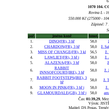
6
1070 104.
Rovina L - 16
550.000 Kč (275000 - 104
Zápisné: 7 
S
poř.
jméno koně
hmot.
1.
DINO(FR), 3 hř
58,0
2.
CHARDON(FR), 3 hř
58,0
ž. S
3.
MISS OF CHANGE(FR), 3 kl
56,5
ž.
4.
LAWLIET(FR), 3 hř
j
58,0
ž.
5.
ALAZENA(FR), 3 hř
58,0
ž
RABBIT
6.
58,0
ž. 
INNSOFCOURT(IRE), 3 hř
RABBIT FOOTSTEPS(IRE), 3
7.
58,0
ž. 
hř
8.
MOON IN PINK(FR), 3 hř
j
58,0
ž.
9.
GLAMOURDALE(GB), 3 hř
j
58,0
am
Čas:
01:39,29
, Mez
Výrok: JISTĚ
Majitel: DS Pegas, Trenér