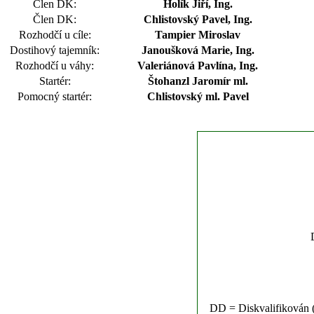
Člen DK:
Holík Jiří, Ing.
Člen DK:
Chlistovský Pavel, Ing.
Rozhodčí u cíle:
Tampier Miroslav
Dostihový tajemník:
Janoušková Marie, Ing.
Rozhodčí u váhy:
Valeriánová Pavlína, Ing.
Startér:
Štohanzl Jaromír ml.
Pomocný startér:
Chlistovský ml. Pavel
DD = Diskvalifikován (n