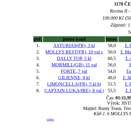
1178 
Rovina II -
100.000 Kč (50
Zápisné: 1 
S
poř.
jméno koně
hmot.
1.
ASTURIAS(FR), 3 kl
58,0
ž. 
2.
MOLLYS BEST(FR), 10 val
s
50,0
ž. Ma
3.
DALLY TOP, 5 kl
60,5
ž.
4.
MORMILL(GB), 11 val
56,0
ž
5.
FORTE, 7 val
54,0
Ta
6.
GILIENNE, 8 kl
49,0
ž. J
7.
LIMONCELLA(FR), 5 kl
bj
51,5
ž. 
8.
CAPTAIN LUKA(IRE), 8 val
j
55,5
ž.
Čas:
01:11,9
Výrok: JISTĚ
Majitel: Bunty Team, Tren
Kůň č. 6 MOLLYS BE
video