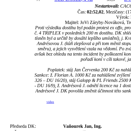
Nestartovali:
CACO
Čas:
02:52,02
, Mezičasy: (17
Výrok: 
Majitel: JoVi Záryby-Nováková, T
Proti výsledku dostihu byl podán protest ex offo, 
č. 4 TRIPLEX v posledních 200 m dostihu. DK shléd
tísněn byl a určitě by dosáhl lepšího umístění), j. 
Andrésovou J. (kůň zlepšoval a při tom měnil stop
směru), a jejich vysvětlení vzala na vědomí. Po z
avšak bez ohledu na tento incident by poškození 
pořadí koní v cíli takové, 
Poplatek: stáj Jan Červenka 200 Kč za nah
Sankce: ž. Florian A. 1000 Kč za nahlášené zvýšen
326 – DU 16/20), stáj Galopp & PL Friends 2500 
- DU 16/9), ž. Andrésová J. odnětí licence na 1 dosti
Andrésové J. DK povolila změnit účinnost této sank
video
Předseda DK:
Vaňourek Jan, Ing.