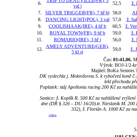
TRIP TO DEAUVILLE(FR), 3
6.
52,5
ž.
val
j
7.
SILVER TRIGGER(FR), 7 hř
bj
58,0
Al
8.
DANCING LIGHT(POL), 3 val
57,0
ž. S
9.
COOLISHAAK(IRE), 4 hř
b
60,5
ž. Ve
10.
ROYAL TOWN(FR), 9 hř
b
59,0
ž.
11.
ROMARIO(IRE), 3 hř
j
56,0
ž.
AMELY ADVENTURE(GER),
12.
59,0
ž. 
5 kl
sj
Čas:
01:41,06
, M
Výrok: BOJ-1/2-krk
Majitel: BoKa Seniors 
DK vyslechla j. Mokrošovou S. k vybočení koně č.
lekl přechodu př
Poplatek: stáj Apollonia racing 200 Kč za na
Sankce: ž. Koplík R. 500 Kč za nahlášené zvýše
dne (DŘ § 326 – DU 16/20).tr. Nieslanik M. 2
332), ž. Florián A. 1000 Kč za n
video
5
1181 CE