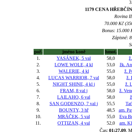
3
1179 CENA HŘEBČÍ
Rovina II
70.000 Kč (35
Bonus: 15.000 K
Zápisné: 8
S
poř.
jméno koně
hmot.
1.
YASÁNEK, 5 val
58,0
ž
2.
LOWE WOLE, 4 kl
53,0
žk. A
3.
WALERIE, 4 kl
55,0
ž. 
4.
LUCAS WARRIOR, 7 val
58,0
ž.
5.
NIGHT SHINE, 4 kl
j
55,0
ž. 
6.
FRAM, 8 val
j
58,0
ž. Ven
7.
LAILAHO, 6 val
58,0
ž
8.
SAN GODENZO, 7 val
j
55,5
Ta
9.
BOUNTY, 3 hř
48,5
am. Pa
10.
MRÁČEK, 5 val
55,0
Eva Bu
11.
OTTIZAN, 4 val
52,0
am. Kl
Čas:
01:27,09
, M