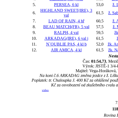
5.
PERSEA, 6 kl
53,0
ž. 
HIGHLAND SWEET(IRE), 3
6.
61,5
ž. Sa
val
7.
LAD OF RAIN, 4 hř
60,5
ž. 
8.
BEAU MATCH(FR), 5 val
57,5
ž. 
9.
RALPH, 4 val
59,5
žk
10.
ARKADAG(IRE), 6 val
j
61,5
11.
N`OUBLIE PAS, 4 kl
b
52,0
žk. A
12.
AIR AMICA, 4 kl
61,5
žk. N
Nesta
Čas:
01:54,73
, Mezič
Výrok: JISTĚ-1 3/4-k
Majitel: Vega-Horáková,
Na koni č.6 ARKADAG změna jezdce z ž. Liška D
Poplatek: tr. Chaloupka J. 400 Kč za ohlášené pou
Kč za osvobození od zkušebního cvalu 
video
7
11
Rovina I