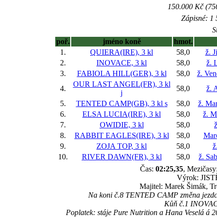
150.000 Kč (750
Zápisné: 1 
S
poř.
jméno koně
hmot.
1.
QUIERA(IRE), 3 kl
58,0
ž. 
2.
INOVACE, 3 kl
58,0
ž. 
3.
FABIOLA HILL(GER), 3 kl
58,0
ž. Ve
OUR LAST ANGEL(FR), 3 kl
4.
58,0
ž. 
j
5.
TENTED CAMP(GB), 3 kl
s
58,0
ž. Ma
6.
ELSA LUCIA(IRE), 3 kl
58,0
ž. M
7.
OWIDIE, 3 kl
58,0
ž
8.
RABBIT EAGLES(IRE), 3 kl
58,0
Mar
9.
ZOJA TOP, 3 kl
58,0
ž
10.
RIVER DAWN(FR), 3 kl
58,0
ž. Sa
Čas:
02:25,35
, Mezičasy:
Výrok: JISTĚ
Majitel: Marek Šimák, Tr
Na koni č.8 TENTED CAMP změna jezdce z 
Kůň č.1 INOVACE
Poplatek: stáje Pure Nutrition a Hana Veselá 