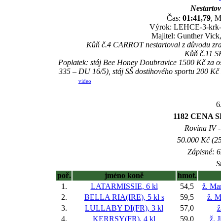
Nestartov
Čas:
01:41,79
, M
Výrok: LEHCE-3-krk-1/
Majitel: Gunther Vick
Kůň č.4 CARROT nestartoval z důvodu zraně
Kůň č.11 SH
Poplatek: stáj Bee Honey Doubravice 1500 Kč za o
335 – DU 16/5), stáj SŠ dostihového sportu 200 K
video
6
1182 CENA
Rovina IV -
50.000 Kč (25
Zápisné: 6
S
poř.
jméno koně
hmot.
1.
LATARMISSIE, 6 kl
54,5
ž. Ma
2.
BELLA RIA(IRE), 5 kl
s
59,5
ž. M
3.
LULLABY DI(FR), 3 kl
57,0
ž
4.
KERRSY(FR), 4 kl
59,0
ž. 