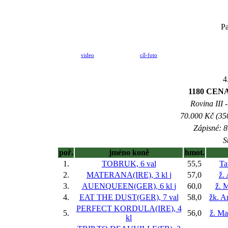
Pa
video
cíl-foto
4
1180 CEN
Rovina III -
70.000 Kč (35
Zápisné: 8
S
poř.
jméno koně
hmot.
1.
TOBRUK, 6 val
55,5
Ta
2.
MATERANA(IRE), 3 kl
j
57,0
ž.
3.
AUENQUEEN(GER), 6 kl
j
60,0
ž. 
4.
EAT THE DUST(GER), 7 val
58,0
žk. A
PERFECT KORDULA(IRE), 4
5.
56,0
ž. Ma
kl