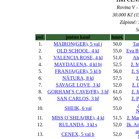
Rovina V - 
30.000 Kč (1
Zápisné: 
S
poř.
jméno koně
hmot.
1.
MAIRON(GER), 5 val
j
50,0
Ta
2.
OLD SCHOOL, 4 kl
55,0
Eva B
3.
VALENCIA ROSE, 4 kl
51,0
Al
4.
MAYDALENA, 4 kl
bj
52,5
ž. 
5.
FRANJA(GER), 5 kl
b
56,0
ž. 
6.
NÁTURA, 8 kl
57,5
ž
7.
SAVAGE LOVE, 3 kl
52,0
ž. 
8.
GORHAM`S CAVE(FR), 3 hř
61,0
ž. 
9.
SAN CARLOS, 3 hř
50,5
ž. 
10.
SHEIK, 6 val
55,0
N
11.
MISS O`SHEA(IRE), 4 kl
51,5
ž. Ma
12.
RULANDA, 3 kl
s
52,0
žk. A
a
13.
CENEX, 5 val
b
52,0