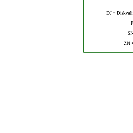
DJ = Diskvalif
P
SN
ZN =