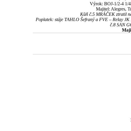
Výrok: BOJ-1/2-4 1/4-
Majitel: Alegres, 
Kůň č.5 MRÁČEK ztratil na
Poplatek: stáje TAHLO Šefraný a FVE – Relay JK
č.8 SAN G
Maji