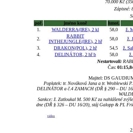
70.000 Kč (35
Zápisné: 8
S
poř.
jméno koně
hmot.
1.
WALDERRA(IRE), 2 kl
58,0
ž. 
RABBIT
2.
58,0
ž. 
INTHEJUNGLE(IRE), 2 hř
3.
DRAKON(POL), 2 hř
54,5
ž. S
4.
DELINÁTOR, 2 hř
b
58,0
ž.
Nestartovali:
RABB
Čas:
01:15,8
Majitel: DS GAUDIUM,
Poplatek: tr. Nováková Jana a tr. Wroblewski 
DELINÁTOR a č.4 ZAMACH (DŘ § 290 – DU 16/4),
WALDER
Sankce: ž. Zatloukal M. 500 Kč za nahlášené zvý
dne (DŘ § 326 – DU 16/20), stáj Galopp & PL Fri
video
2