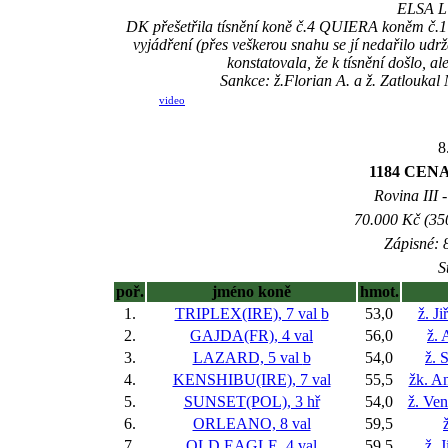
ELSA L
DK přešetřila tísnění koně č.4 QUIERA koněm č.1 
vyjádření (přes veškerou snahu se jí nedařilo ud
konstatovala, že k tísnění došlo, al
Sankce: ž.Florian A. a ž. Zatloukal
video
8
1184 CEN
Rovina III -
70.000 Kč (35
Zápisné: 8
S
poř.
jméno koně
hmot.
1.
TRIPLEX(IRE), 7 val
b
53,0
ž. J
2.
GAJDA(FR), 4 val
56,0
ž. 
3.
LAZARD, 5 val
b
54,0
ž. 
4.
KENSHIBU(IRE), 7 val
55,5
žk. A
5.
SUNSET(POL), 3 hř
54,0
ž. Ve
6.
ORLEANO, 8 val
59,5
7.
OLD EAGLE, 4 val
59,5
ž. 