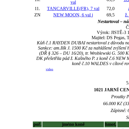
val
11.
TANCARVILLE(FR), 7 val
72,0
ZN
NEW MOON, 6 val
j
69,5
ž.
Nestartoval – ná
Č
Výrok: JISTĚ-3 1/
Majitel: DS Pegas, T
Kůň č.1 RAYDEN DUBAI nestartoval z důvodu neovl
Sankce: am.Ilík J. 1500 Kč za nahlášené zvýšen
(DŘ § 326 – DU 16/20), tr. Wroblewski G. 500 
DK přešetřila pád ž. Kašného P. z koně č.6 NEW MO
koně č.10 WALDES v cílové rovi
video
5
1021 JARNÍ C
Proutky IV
66.000 Kč (33
Zápisné: 6
S
poř.
jméno koně
hmot.