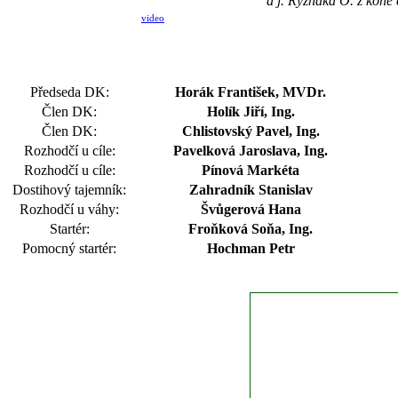
a j. Ryzhaka O. z koně
video
Předseda DK:
Horák František, MVDr.
Člen DK:
Holík Jiří, Ing.
Člen DK:
Chlistovský Pavel, Ing.
Rozhodčí u cíle:
Pavelková Jaroslava, Ing.
Rozhodčí u cíle:
Pínová Markéta
Dostihový tajemník:
Zahradník Stanislav
Rozhodčí u váhy:
Švůgerová Hana
Startér:
Froňková Soňa, Ing.
Pomocný startér:
Hochman Petr