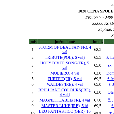
4
1020 CENA SPOLE
Proutky V - 3400 m
33.000 Kč (1
Zápisné: 
S
poř.
jméno koně
hmot.
STORM OF BEAUFAY(FR), 4
1.
68,5
val
2.
TRIBUTE(POL), 6 val
j
65,5
ž. L
HOLY DIVER SONG(FR), 5
3.
65,0
žk.
val
4.
MOLIERO, 4 val
63,0
Domi
5.
FURTFIT(FR), 5 val
69,5
ž. 
6.
WALDES(IRE), 4 val
65,0
ž.
BRILLIANT COLOURS(IRE),
7.
63,0
Ole
4 val
j
8.
MAGNETICABLE(FR), 4 val
67,0
ž. 
9.
MASTER LUKE(IRE), 5 hř
69,5
ž
LEO FANTASTICO(GER), 10
10.
65,5
Te