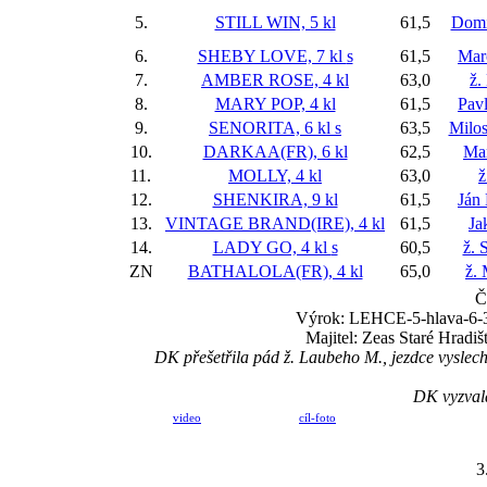
5.
STILL WIN, 5 kl
61,5
Domi
6.
SHEBY LOVE, 7 kl
s
61,5
Mar
7.
AMBER ROSE, 4 kl
63,0
ž.
8.
MARY POP, 4 kl
61,5
Pav
9.
SENORITA, 6 kl
s
63,5
Milos
10.
DARKAA(FR), 6 kl
62,5
Ma
11.
MOLLY, 4 kl
63,0
ž
12.
SHENKIRA, 9 kl
61,5
Ján
13.
VINTAGE BRAND(IRE), 4 kl
61,5
Ja
14.
LADY GO, 4 kl
s
60,5
ž. 
ZN
BATHALOLA(FR), 4 kl
65,0
ž.
Č
Výrok: LEHCE-5-hlava-6-3 1
Majitel: Zeas Staré Hradi
DK přešetřila pád ž. Laubeho M., jezdce vyslechl
DK vyzvala
video
cíl-foto
3