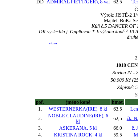
DD
ADMIRAL PIETT(GER), 8 val
62,5
Ter
Č
Výrok: JISTĚ-2 1/4
Majitel: BoKa Se
Kůň č.5 DANCER OF DE
DK vyslechla j. Oppltovou T. k výkonu koně č.10 
druhé
video
2
1018 CE
Rovina IV - 2
50.000 Kč (25
Zápisné: 5
S
poř.
jméno koně
hmot.
1.
WESTERNERKA(IRE), 8 kl
63,5
Len
NOBLE CLAUDINE(IRE), 6
2.
62,5
žk. N
kl
3.
ASKERANA, 5 kl
66,0
ž. 
4.
KRISTINA ROCK, 4 kl
59,5
M