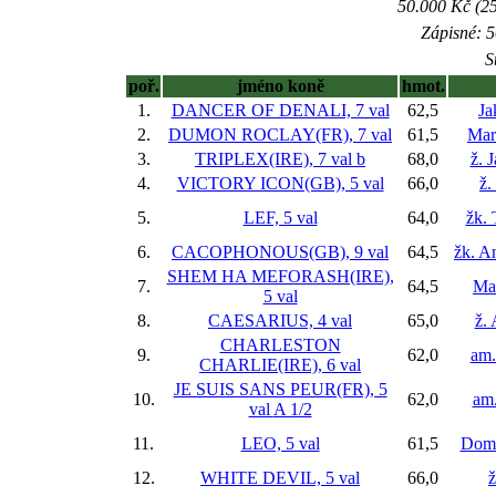
50.000 Kč (25
Zápisné: 5
S
poř.
jméno koně
hmot.
1.
DANCER OF DENALI, 7 val
62,5
Ja
2.
DUMON ROCLAY(FR), 7 val
61,5
Mar
3.
TRIPLEX(IRE), 7 val
b
68,0
ž. 
4.
VICTORY ICON(GB), 5 val
66,0
ž.
5.
LEF, 5 val
64,0
žk. 
6.
CACOPHONOUS(GB), 9 val
64,5
žk. A
SHEM HA MEFORASH(IRE),
7.
64,5
Ma
5 val
8.
CAESARIUS, 4 val
65,0
ž.
CHARLESTON
9.
62,0
am.
CHARLIE(IRE), 6 val
JE SUIS SANS PEUR(FR), 5
10.
62,0
am.
val
A 1/2
11.
LEO, 5 val
61,5
Domi
12.
WHITE DEVIL, 5 val
66,0
ž