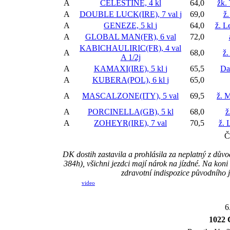
A
CELESTINE, 4 kl
64,0
žk.
A
DOUBLE LUCK(IRE), 7 val
j
69,0
ž
A
GENEZE, 5 kl
j
64,0
ž. L
A
GLOBAL MAN(FR), 6 val
72,0
KABICHAULIRIC(FR), 4 val
A
68,0
ž.
A 1/2j
A
KAMAXI(IRE), 5 kl
j
65,5
Da
A
KUBERA(POL), 6 kl
j
65,0
A
MASCALZONE(ITY), 5 val
69,5
ž. 
A
PORCINELLA(GB), 5 kl
68,0
ž
A
ZOHEYR(IRE), 7 val
70,5
ž. 
Č
DK dostih zastavila a prohlásila za neplatný z d
384h), všichni jezdci mají nárok na jízdné. Na k
zdravotní indispozice původního 
video
6
1022