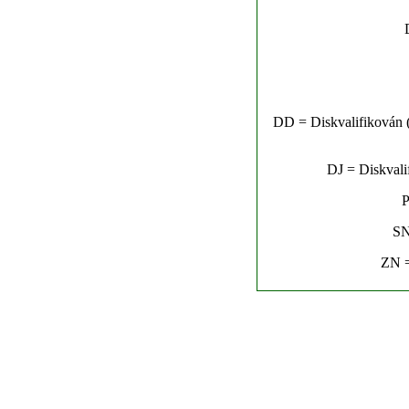
DD = Diskvalifikován (n
DJ = Diskvalif
P
SN
ZN =