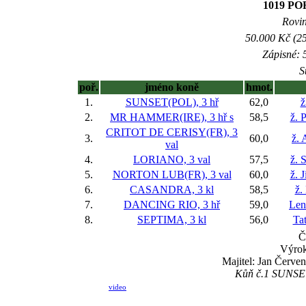
1019 P
Rovin
50.000 Kč (25
Zápisné: 5
S
poř.
jméno koně
hmot.
1.
SUNSET(POL), 3 hř
62,0
ž
2.
MR HAMMER(IRE), 3 hř
s
58,5
ž. 
CRITOT DE CERISY(FR), 3
3.
60,0
ž. 
val
4.
LORIANO, 3 val
57,5
ž. 
5.
NORTON LUB(FR), 3 val
60,0
ž. 
6.
CASANDRA, 3 kl
58,5
ž.
7.
DANCING RIO, 3 hř
59,0
Len
8.
SEPTIMA, 3 kl
56,0
Ta
Č
Výrok
Majitel: Jan Červe
Kůň č.1 SUNSET 
video