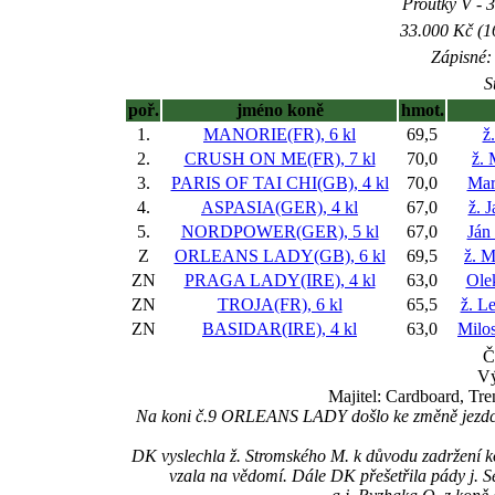
Proutky V - 3
33.000 Kč (1
Zápisné: 
S
poř.
jméno koně
hmot.
1.
MANORIE(FR), 6 kl
69,5
ž
2.
CRUSH ON ME(FR), 7 kl
70,0
ž.
3.
PARIS OF TAI CHI(GB), 4 kl
70,0
Mar
4.
ASPASIA(GER), 4 kl
67,0
ž. 
5.
NORDPOWER(GER), 5 kl
67,0
Ján
Z
ORLEANS LADY(GB), 6 kl
69,5
ž. 
ZN
PRAGA LADY(IRE), 4 kl
63,0
Ole
ZN
TROJA(FR), 6 kl
65,5
ž. L
ZN
BASIDAR(IRE), 4 kl
63,0
Milo
Č
Vý
Majitel: Cardboard, Tr
Na koni č.9 ORLEANS LADY došlo ke změně jezdce:
DK vyslechla ž. Stromského M. k důvodu zadržení 
vzala na vědomí. Dále DK přešetřila pády j. 