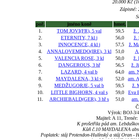
20.000 Kč (1
Zápisné: 
S
poř.
jméno koně
hmot.
1.
TOM JOVI(FR), 5 val
59,5
ž.
2.
ETERNITY, 7 kl
j
56,0
ž.
3.
INNOCENCE, 4 kl
j
57,5
ž. M
4.
ANNALOVEMEDO(IRE), 3 kl
51,0
A
5.
VALENCIA ROSE, 3 kl
50,0
ž.
6.
DANGEROUS, 3 hř
56,5
ž. 
7.
LAZARD, 4 val
b
64,0
am. N
8.
MAYDALENA, 3 kl
sj
52,0
am. 
9.
MEDŽUGORJE, 5 val
b
59,5
ž. 
10.
LITTLE BIGHORN, 4 val
s
59,0
Eva 
11.
ARCHIEBALD(GER), 3 hř
s
51,0
am.
Č
Výrok: BOJ-3/4-
Majitel: A 11, Trenér:
K prošetřila pád am. Lebdušk
Kůň č.10 MAYDALENA absolvo
Poplatek: stáj Protendon-Hulínský a stáj Oran - 