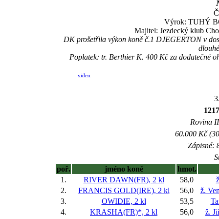
Č
Výrok: TUHÝ BOJ-
Majitel: Jezdecký klub Ch
DK prošetřila výkon koně č.1 DJEGERTON v dostihu,
dlouhé
Poplatek: tr. Berthier K. 400 Kč za dodatečné 
video
3
1217
Rovina II
60.000 Kč (30
Zápisné: 8
S
poř.
jméno koně
hmot.
1.
RIVER DAWN(FR), 2 kl
58,0
ž
2.
FRANCIS GOLD(IRE), 2 kl
56,0
ž. Ve
3.
OWIDIE, 2 kl
53,5
Ta
4.
KRASHA(FR)*, 2 kl
56,0
ž. J