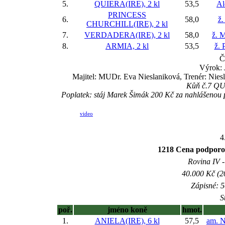
5.
QUIERA(IRE), 2 kl
53,5
Al
PRINCESS
6.
58,0
ž.
CHURCHILL(IRE), 2 kl
7.
VERDADERA(IRE), 2 kl
58,0
ž. M
8.
ARMIA, 2 kl
53,5
ž. 
Č
Výrok: 
Majitel: MUDr. Eva Nieslaniková, Trenér: Niesl
Kůň č.7 QUI
Poplatek: stáj Marek Šimák 200 Kč za nahlášenou
video
4
1218 Cena podporo
Rovina IV -
40.000 Kč (2
Zápisné: 5
S
poř.
jméno koně
hmot.
1.
ANIELA(IRE), 6 kl
57,5
am. N