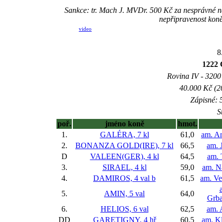
Sankce: tr. Mach J. MVDr. 500 Kč za nesprávné na
nepřipravenost kon
video
8
1222 
Rovina IV - 3200 
40.000 Kč (2
Zápisné: 5
S
poř.
jméno koně
hmot.
1.
GALÉRA, 7 kl
61,0
am. A
2.
BONANZA GOLD(IRE), 7 kl
66,5
am. 
D
VALEEN(GER), 4 kl
64,5
am.
3.
SIRAEL, 4 kl
59,0
am. Na
4.
DAMIROS, 4 val
b
61,5
am. Ve
5.
AMIN, 5 val
64,0
Grba
6.
HELIOS, 6 val
62,5
am. 
DD
GARETIGNY, 4 hř
60,5
am. K