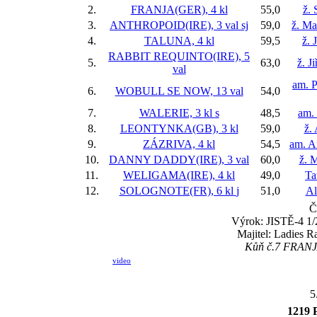
2.
FRANJA(GER), 4 kl
55,0
ž. 
3.
ANTHROPOID(IRE), 3 val
sj
59,0
ž. Ma
4.
TALUNA, 4 kl
59,5
ž. 
RABBIT REQUINTO(IRE), 5
5.
63,0
ž. J
val
am. P
6.
WOBULL SE NOW, 13 val
54,0
7.
WALERIE, 3 kl
s
48,5
am.
8.
LEONTYNKA(GB), 3 kl
59,0
ž.
9.
ZÁZRIVA, 4 kl
54,5
am. A
10.
DANNY DADDY(IRE), 3 val
60,0
ž. 
11.
WELIGAMA(IRE), 4 kl
49,0
Ta
12.
SOLOGNOTE(FR), 6 kl
j
51,0
Al
Č
Výrok: JISTĚ-4 1/2
Majitel: Ladies Ra
Kůň č.7 FRANJA
video
5
1219 