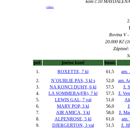
koní č.10 MAYDALENA 
video
2
Rovina V - 
20.000 Kč (1
Zápisné: 
S
poř.
jméno koně
hmot.
1.
ROXETTE, 7 kl
61,5
am. 
2.
N`OUBLIE PAS, 3 kl
s
52,0
am. A
3.
NA KONCI DUHY, 6 kl
57,5
ž. 
4.
LA SOMMERA(FR), 7 kl
57,5
ž. Ve
5.
LEWIS GAL, 7 val
51,0
Al
6.
MARY POP, 3 kl
56,0
ž
7.
AIR AMICA, 3 kl
58,0
ž. Ma
8.
ALPENROSE, 5 kl
61,0
am.
9.
DJERGERTON, 3 val
51,5
ž. J