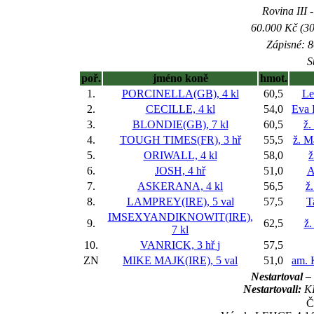
Rovina III -
60.000 Kč (30
Zápisné: 8
S
poř.
jméno koně
hmot.
1.
PORCINELLA(GB), 4 kl
60,5
Le
2.
CECILLE, 4 kl
54,0
Eva 
3.
BLONDIE(GB), 7 kl
60,5
ž.
4.
TOUGH TIMES(FR), 3 hř
55,5
ž. M
5.
ORIWALL, 4 kl
58,0
ž
6.
JOSH, 4 hř
51,0
A
7.
ASKERANA, 4 kl
56,5
ž
8.
LAMPREY(IRE), 5 val
57,5
T
IMSEXYANDIKNOWIT(IRE),
9.
62,5
ž.
7 kl
10.
VANRICK, 3 hř
j
57,5
ZN
MIKE MAJK(IRE), 5 val
51,0
am. 
Nestartoval –
Nestartovali:
KI
Č