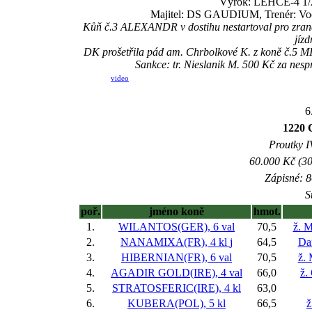
Výrok: LEHCE-4 1/2-1
Majitel: DS GAUDIUM, Trenér: Vocá
Kůň č.3 ALEXANDR v dostihu nestartoval pro zran
jíz
DK prošetřila pád am. Chrbolkové K. z koně č.5 M
Sankce: tr. Nieslanik M. 500 Kč za ne
video
6
1220 
Proutky IV
60.000 Kč (30
Zápisné: 8
S
poř.
jméno koně
hmot.
1.
WILANTOS(GER), 6 val
70,5
ž. 
2.
NANAMIXA(FR), 4 kl
j
64,5
Da
3.
HIBERNIAN(FR), 6 val
70,5
ž.
4.
AGADIR GOLD(IRE), 4 val
66,0
ž.
5.
STRATOSFERIC(IRE), 4 kl
63,0
6.
KUBERA(POL), 5 kl
66,5
ž