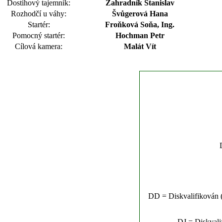
Dostihový tajemník:
Zahradník Stanislav
Rozhodčí u váhy:
Švůgerová Hana
Startér:
Froňková Soňa, Ing.
Pomocný startér:
Hochman Petr
Cílová kamera:
Malát Vít
DD = Diskvalifikován (n
DJ = Diskvalif