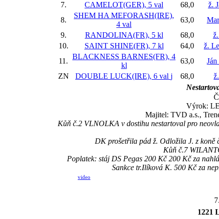
7.
CAMELOT(GER), 5 val
68,0
ž. 
SHEM HA MEFORASH(IRE),
8.
63,0
Mar
4 val
9.
RANDOLINA(FR), 5 kl
68,0
ž.
10.
SAINT SHINE(FR), 7 kl
64,0
ž. L
BLACKNESS BARNES(FR), 4
11.
63,0
Ján
kl
ZN
DOUBLE LUCK(IRE), 6 val
j
68,0
ž
Nestartova
Č
Výrok: LE
Majitel: TVD a.s., Tre
Kůň č.2 VLNOLKA v dostihu nestartoval pro neovlad
DK prošetřila pád ž. Odložila J. z kon
Kůň č.7 WILANTOS
Poplatek: stáj DS Pegas 200 Kč 200 Kč za nah
Sankce tr.Ilíková K. 500 Kč za n
video
7
1221 L