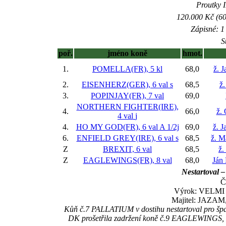
Proutky I
120.000 Kč (60
Zápisné: 1 
S
poř.
jméno koně
hmot.
1.
POMELLA(FR), 5 kl
68,0
ž. 
2.
EISENHERZ(GER), 6 val
s
68,5
ž.
3.
POPINJAY(FR), 7 val
69,0
NORTHERN FIGHTER(IRE),
4.
66,0
ž.
4 val
j
4.
HO MY GOD(FR), 6 val
A 1/2j
69,0
ž. 
6.
ENFIELD GREY(IRE), 6 val
s
68,5
ž. M
Z
BREXIT, 6 val
68,5
ž.
Z
EAGLEWINGS(FR), 8 val
68,0
Ján
Nestartoval –
Č
Výrok: VELMI 
Majitel: JAZAM,
Kůň č.7 PALLATIUM v dostihu nestartoval pro špat
DK prošetřila zadržení koně č.9 EAGLEWINGS, vys