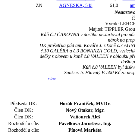
ZN
AGNESKA, 5 kl
61,0
am
Nestartova
Č
Výrok: LEHCE-4
Majitel: TIPPLER Group 
Kůň č.2 ČAROVNÁ v dostihu nestartoval pro pád 
nárok na prop
DK prošetřila pád am. Kováře J. z koně č.7 AGNES
č.10 GALÉRA a č.3 BONANZA GOLD, vyslechla am.
dečky s olovem u koně č.8 VALEEN v oblouku před c
došlo p
Kůň č.8 VALEEN byl diskval
Sankce: tr. Hlavatý P. 500 Kč za ne
video
Předseda DK:
Horák František, MVDr.
Člen DK:
Nový Otakar, Mgr.
Člen DK:
Vaňourek Aleš
Rozhodčí u cíle:
Pavelková Jaroslava, Ing.
Rozhodčí u cíle:
Pínová Markéta