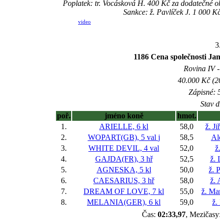
Poplatek: tr. Vocásková H. 400 Kč za dodatečné o
Sankce: ž. Pavlíček J. 1 000 K
video
3
1186 Cena společnost
Rovina IV -
40.000 Kč (2
Zápisné: 5
Stav d
poř.
jméno koně
hmot.
1.
ARIELLE, 6 kl
58,0
ž. J
2.
WOPART(GB), 5 val
j
58,5
Al
3.
WHITE DEVIL, 4 val
52,0
ž
4.
GAJDA(FR), 3 hř
52,5
ž. 
5.
AGNESKA, 5 kl
50,0
ž. 
6.
CAESARIUS, 3 hř
58,0
ž. 
7.
DREAM OF LOVE, 7 kl
55,0
ž. Ma
8.
MELANIA(GER), 6 kl
59,0
ž.
Čas:
02:33,97
, Mezičasy: