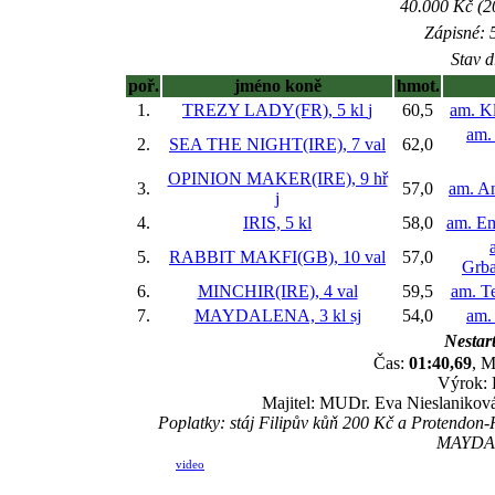
40.000 Kč (2
Zápisné: 5
Stav d
poř.
jméno koně
hmot.
1.
TREZY LADY(FR), 5 kl
j
60,5
am. K
am.
2.
SEA THE NIGHT(IRE), 7 val
62,0
OPINION MAKER(IRE), 9 hř
3.
57,0
am. A
j
4.
IRIS, 5 kl
58,0
am. Em
5.
RABBIT MAKFI(GB), 10 val
57,0
Grba
6.
MINCHIR(IRE), 4 val
59,5
am. Te
7.
MAYDALENA, 3 kl
sj
54,0
am.
Nestart
Čas:
01:40,69
, M
Výrok: 
Majitel: MUDr. Eva Nieslaniková,
Poplatky: stáj Filipův kůň 200 Kč a Protendon-
MAYDAL
video