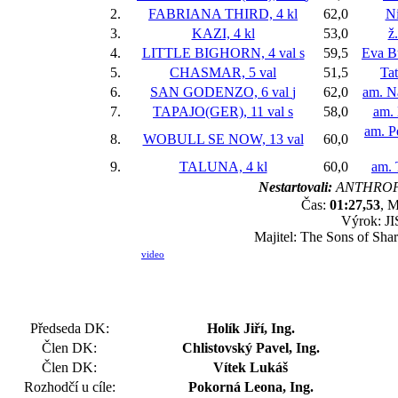
2.
FABRIANA THIRD, 4 kl
62,0
Ni
3.
KAZI, 4 kl
53,0
ž
4.
LITTLE BIGHORN, 4 val
s
59,5
Eva B
5.
CHASMAR, 5 val
51,5
Ta
6.
SAN GODENZO, 6 val
j
62,0
am. Na
7.
TAPAJO(GER), 11 val
s
58,0
am.
am. P
8.
WOBULL SE NOW, 13 val
60,0
9.
TALUNA, 4 kl
60,0
am.
Nestartovali:
ANTHROPO
Čas:
01:27,53
, M
Výrok: JI
Majitel: The Sons of Sha
video
Předseda DK:
Holík Jiří, Ing.
Člen DK:
Chlistovský Pavel, Ing.
Člen DK:
Vítek Lukáš
Rozhodčí u cíle:
Pokorná Leona, Ing.