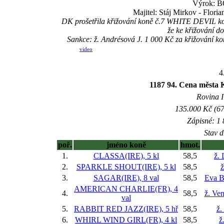
Výrok: BO
Majitel: Stáj Mirkov - Floria
DK prošetřila křižování koně č.7 WHITE DEVIL koně
že ke křižování do
Sankce: ž. Andrésová J. 1 000 Kč za křižování
video
4
1187 94. Cena města K
Rovina I 
135.000 Kč (67
Zápisné: 1 
Stav d
poř.
jméno koně
hmot.
1.
CLASSA(IRE), 5 kl
58,5
ž. 
2.
SPARKLE SHOUT(IRE), 5 kl
58,5
ž
3.
SAGAR(IRE), 8 val
58,5
Eva B
AMERICAN CHARLIE(FR), 4
4.
58,5
ž. Ve
val
5.
RABBIT RED JAZZ(IRE), 5 hř
58,5
ž.
6.
WHIRL WIND GIRL(FR), 4 kl
58,5
ž