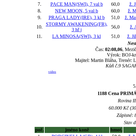
7.
PACE MAN(SWI), 7 val
b
60,0
ž. 
8.
NEW MOON, 5 val
b
60,0
ž. M
9.
PRAGA LADY(IRE), 3 kl
b
51,0
ž. Ma
STORMY AWAKENING(FR),
10.
56,0
ž.
3 hř
j
11.
LA MINOSA(SWI), 3 kl
51,0
ž. J
Nest
Čas:
02:08,06
, Mezič
Výrok: BOJ-krk
Majitel: Martin Bláha, Trenér: 
Kůň č.9 SAGAR 
video
5
1188 Cena PR
Rovina II
60.000 Kč (30
Zápisné: 8
Stav d
poř.
jméno koně
hmot.