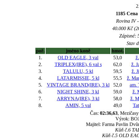
2
1185 Cena
Rovina IV -
40.000 Kč (2
Zápisné: 5
Stav d
poř.
jméno koně
hmot.
1.
OLD EAGLE, 3 val
53,0
ž
2.
TRIPLEX(IRE), 6 val
s
62,0
ž. 
3.
TALULU, 5 kl
59,5
ž. 
4.
LATARMISSIE, 5 kl
55,5
ž. Ma
5.
VINTAGE BRAND(IRE), 3 kl
52,0
am.
6.
NIGHT SHINE, 3 kl
59,0
ž.
7.
ARRYNA(IRE), 3 kl
58,0
ž. M
8.
AMIN, 5 val
49,0
Ta
Čas:
02:36,63
, Mezičasy:
Výrok: BOJ-
Majitel: Farma Pavlin Dvůr
Kůň č.6 TAL
Kůň č.5 OLD EAGLE