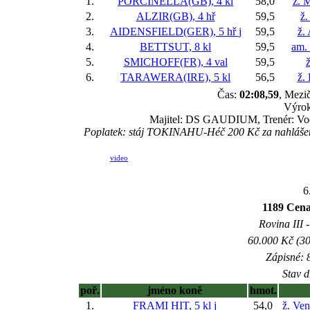
1.
PORCINELLA(GB), 4 kl
58,0
ž. 
2.
ALZIR(GB), 4 hř
59,5
ž.
3.
AIDENSFIELD(GER), 5 hř
j
59,5
ž.
4.
BETTSUT, 8 kl
59,5
am.
5.
SMICHOFF(FR), 4 val
59,5
ž
6.
TARAWERA(IRE), 5 kl
56,5
ž.
Čas:
02:08,59
, Mezič
Výrok
Majitel: DS GAUDIUM, Trenér: Vocá
Poplatek: stáj TOKINAHU-Héč 200 Kč za nahlášen
video
6
1189 Cena
Rovina III -
60.000 Kč (30
Zápisné: 8
Stav d
poř.
jméno koně
hmot.
1.
FRAMI HIT, 5 kl
j
54,0
ž. Ve