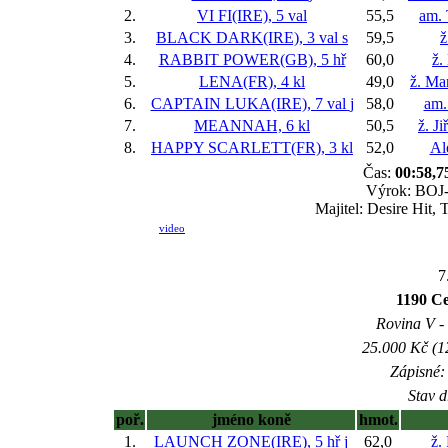
2.
VI FI(IRE), 5 val
55,5
am.
3.
BLACK DARK(IRE), 3 val
s
59,5
ž
4.
RABBIT POWER(GB), 5 hř
60,0
ž.
5.
LENA(FR), 4 kl
49,0
ž. Ma
6.
CAPTAIN LUKA(IRE), 7 val
j
58,0
am.
7.
MEANNAH, 6 kl
50,5
ž. J
8.
HAPPY SCARLETT(FR), 3 kl
52,0
Al
Čas:
00:58,7
Výrok: BOJ-k
Majitel: Desire Hit,
video
7
1190 C
Rovina V - 
25.000 Kč (1
Zápisné: 
Stav d
poř.
jméno koně
hmot.
1.
LAUNCH ZONE(IRE), 5 hř
j
62,0
ž.