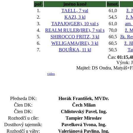
poř.
jméno koně
hmot.
1.
TAELL, 7 val
61,0
ž. 
2.
KAZI, 3 kl
54,5
ž. 
3.
TAPAJO(GER), 10 val
s
61,0
am.
4.
REALM RULER(IRE), 7 val
s
70,0
ž. M
5.
SHIROCCO FRITZ, 3 kl
60,5
žk. Re
6.
WELIGAMA(IRE), 3 kl
60,5
ž. J
7.
BOUŘKA, 11 kl
50,5
Ta
Čas:
01:15,4
Výrok: J
Majitel: DS Ondra, Matyáš+Fl
video
Předseda DK:
Horák František, MVDr.
Člen DK:
Čech Milan
Člen DK:
Chlistovský Pavel, Ing.
Rozhodčí u cíle:
Tampier Miroslav
Dostihový tajemník:
Pavelková Yvona, Ing.
Rozhodčí u váhy:
Valeriánová Pavlína, Ing.