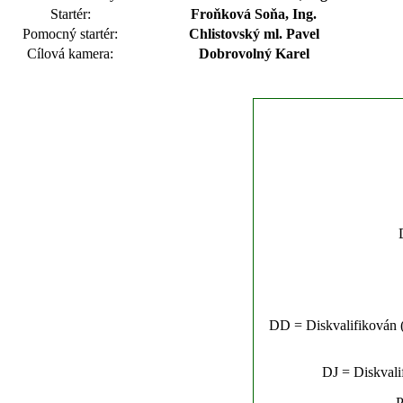
Startér:
Froňková Soňa, Ing.
Pomocný startér:
Chlistovský ml. Pavel
Cílová kamera:
Dobrovolný Karel
DD = Diskvalifikován (n
DJ = Diskvalif
P