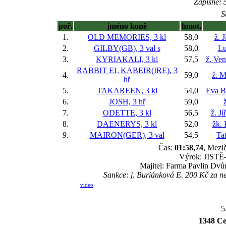
Zápisné: 5
S
poř.
jméno koně
hmot.
1.
OLD MEMORIES, 3 kl
58,0
ž. 
2.
GILBY(GB), 3 val
s
58,0
Lu
3.
KYRIAKALI, 3 kl
57,5
ž. Ve
RABBIT EL KABEIR(IRE), 3
4.
59,0
ž. M
hř
5.
TAKAREEN, 3 kl
54,0
Eva B
6.
JOSH, 3 hř
59,0
7.
ODETTE, 3 kl
56,5
ž. J
8.
DAENERYS, 3 kl
52,0
žk. 
9.
MAIRON(GER), 3 val
54,5
Ta
Čas:
01:58,74
, Mezič
Výrok: JISTĚ-3
Majitel: Farma Pavlin Dvůr
Sankce: j. Buriánková E. 200 Kč za 
video
5
1348 Cen