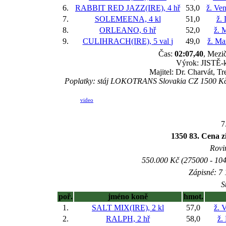
6.
RABBIT RED JAZZ(IRE), 4 hř
53,0
ž. Ve
7.
SOLEMEENA, 4 kl
51,0
ž. 
8.
ORLEANO, 6 hř
52,0
ž. 
9.
CULIHRACH(IRE), 5 val
j
49,0
ž. Ma
Čas:
02:07,40
, Mezič
Výrok: JISTĚ-kr
Majitel: Dr. Charvát, T
Poplatky: stáj LOKOTRANS Slovakia CZ 1500 Kč 
video
7
1350 83. Cena
Rovin
550.000 Kč (275000 - 104
Zápisné: 7 
S
poř.
jméno koně
hmot.
1.
SALT MIX(IRE), 2 kl
57,0
ž. 
2.
RALPH, 2 hř
58,0
ž.