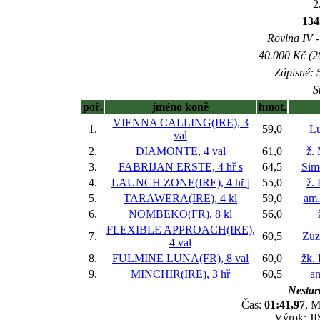
2
134
Rovina IV -
40.000 Kč (2
Zápisné: 5
S
poř.
jméno koně
hmot.
VIENNA CALLING(IRE), 3
1.
59,0
Lu
val
2.
DIAMONTE, 4 val
61,0
ž.
3.
FABRIJAN ERSTE, 4 hř
s
64,5
Sim
4.
LAUNCH ZONE(IRE), 4 hř
j
55,0
ž. 
5.
TARAWERA(IRE), 4 kl
59,0
am.
6.
NOMBEKO(FR), 8 kl
56,0
FLEXIBLE APPROACH(IRE),
7.
60,5
Zuz
4 val
8.
FULMINE LUNA(FR), 8 val
60,0
žk.
9.
MINCHIR(IRE), 3 hř
60,5
am
Nestar
Čas:
01:41,97
, M
Výrok: JI