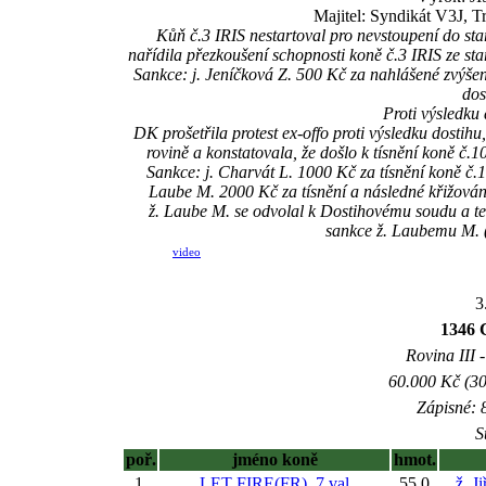
Majitel: Syndikát V3J, 
Kůň č.3 IRIS nestartoval pro nevstoupení do st
nařídila přezkoušení schopnosti koně č.3 IRIS ze st
Sankce: j. Jeníčková Z. 500 Kč za nahlášené zvý
dos
Proti výsledku 
DK prošetřila protest ex-offo proti výsledku dostihu
rovině a konstatovala, že došlo k tísnění k
Sankce: j. Charvát L. 1000 Kč za tísnění koně
Laube M. 2000 Kč za tísnění a následné křižo
ž. Laube M. se odvolal k Dostihovému soudu a te
sankce ž. Laubemu M. 
video
3
1346 
Rovina III -
60.000 Kč (30
Zápisné: 8
S
poř.
jméno koně
hmot.
1.
LET FIRE(FR), 7 val
55,0
ž. J