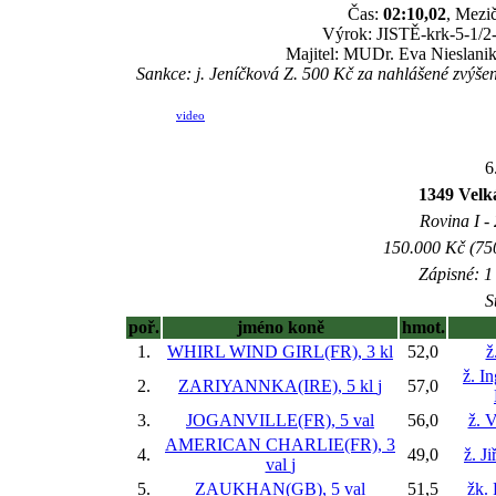
Čas:
02:10,02
, Mezič
Výrok: JISTĚ-krk-5-1/2-1
Majitel: MUDr. Eva Nieslanik
Sankce: j. Jeníčková Z. 500 Kč za nahlášené zvýš
video
6
1349 Vel
Rovina I - 
150.000 Kč (750
Zápisné: 1 
S
poř.
jméno koně
hmot.
1.
WHIRL WIND GIRL(FR), 3 kl
52,0
ž
ž. I
2.
ZARIYANNKA(IRE), 5 kl
j
57,0
3.
JOGANVILLE(FR), 5 val
56,0
ž. 
AMERICAN CHARLIE(FR), 3
4.
49,0
ž. J
val
j
5.
ZAUKHAN(GB), 5 val
51,5
žk.