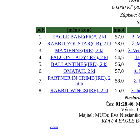
60.000 Kč (30
Zápisné: 8
S
poř.
jméno koně
hmot.
1.
EAGLE BABE(FR)*, 2 kl
57,0
ž. 
2.
RABBIT ZOUSTAR(GB), 2 hř
58,0
ž. M
3.
MAXIENNE(IRE), 2 kl
56,0
ž. Ve
4.
FALCON LADY(IRE), 2 kl
54,5
Ta
5.
BALLANTINES(IRE), 2 kl
56,0
ž
6.
OMATAH, 2 kl
57,0
ž.
PARTNER IN CRIME(IRE), 2
7.
58,0
ž.
hř
b
8.
RABBIT WINGS(IRE), 2 kl
55,0
ž. J
Nestart
Čas:
01:28,46
, M
Výrok: JI
Majitel: MUDr. Eva Nieslaniko
Kůň č.4 EAGLE BAB
video