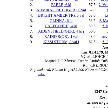
2.
FABLE, 6 kl
57,5
ž. Ve
3.
ADMIRAL PIETT(GER), 6 val
57,0
ž
4.
BRIGHT AMBER(FR), 5 val
58,0
Lu
5.
OLINKA, 6 kl
53,5
ž. Ma
6.
CALECO(IRE), 4 kl
59,5
ž. 
7.
AIDENSFIELD(GER), 4 hř
j
56,0
8.
RAINIER(GB), 4 val
48,0
am.
9.
KISSI STURM, 8 val
j
62,5
ž. 
Nes
Čas:
01:41,79
, M
Výrok: LEHCE-4 1
Majitel: DC Zámrsk, Trenér: Andrés Duš
Kůň č.8 BRIGHT 
Poplatek: stáj Blanka Kopecká 200 Kč za nahláše
video
4
1347 Ce
Rovin
40.000 Kč (2