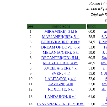
Rovina IV -
40.000 Kč (2
Zápisné: 5
S
poř.
jméno koně
hmot.
1.
MIRAM(IRE), 3 kl
b
60,0
a
2.
MARJANEH(IRE), 5 kl
58,5
ž. 
3.
BORUVKA(IRE), 6 kl
sj
54,5
ž. Ma
4.
DREAM OF LOVE, 6 kl
53,0
Ta
5.
MELANIA(GER), 5 kl
59,0
ž. 
6.
DECANTER(GB), 5 kl
s
60,5
Zuz
7.
MEDŽUGORJE, 4 val
48,5
am.
8.
AVEELA(GER), 4 kl
51,0
ž.
9.
SVEN, 4 hř
55,0
ž. J
10.
LALITA(POL), 4 kl
52,0
ž
11.
LAVIGNE, 4 kl
57,0
am
12.
ROXETTE, 6 kl
56,0
žk.
13.
LANDARON, 8 val
61,0
14.
LYSYANARGENT(FR), 8 val
57,0
Sim