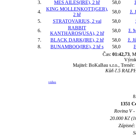
3.
MES AILES(IRE), 2 hř
58,0
KING MOLLENKOTT(GER),
4.
58,0
ž. 
2 hř
5.
STRATOVARIUS, 2 val
58,0
RABBIT
6.
58,0
ž. 
KANTHAROS(USA), 2 hř
7.
BLACK DARK(IRE), 2 hř
58,0
ž. J
8.
BUNAMBOO(IRE), 2 hř
s
58,0
ž
Čas:
01:42,73
, M
Výrok
Majitel: BoKaBau s.r.o., Trenér
Kůň č.5 RALPH 
video
8
1351 
Rovina V - 
20.000 Kč (1
Zápisné: 
S