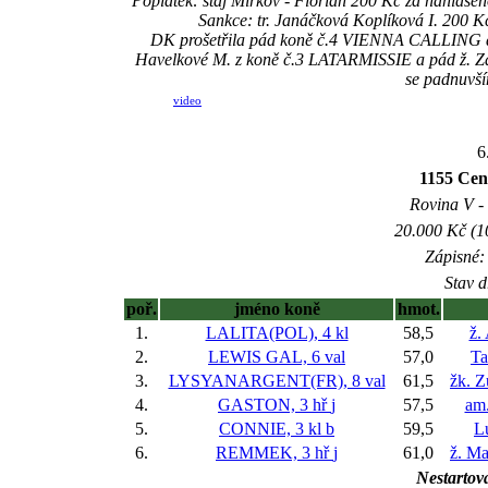
Poplatek: stáj Mirkov - Florian 200 Kč za nahláše
Sankce: tr. Janáčková Koplíková I. 200 K
DK prošetřila pád koně č.4 VIENNA CALLING a ne
Havelkové M. z koně č.3 LATARMISSIE a pád ž. Zat
se padnuv
video
6
1155 C
Rovina V - 
20.000 Kč (1
Zápisné: 
Stav d
poř.
jméno koně
hmot.
1.
LALITA(POL), 4 kl
58,5
ž.
2.
LEWIS GAL, 6 val
57,0
Ta
3.
LYSYANARGENT(FR), 8 val
61,5
žk. Z
4.
GASTON, 3 hř
j
57,5
am
5.
CONNIE, 3 kl
b
59,5
L
6.
REMMEK, 3 hř
j
61,0
ž. Ma
Nestartova