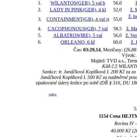
1.
WILANTOS(GER), 5 val
b
56,0
2.
LADY IN PINK(GER), 4 kl
52,0
ž. 
ž. I
3.
CONTAINMENT(GB), 4 val
sj
55,0
4.
CACOPHONOUS(GB), 7 val
58,5
ž. Ma
5.
ALBATROS(IRE), 5 val
56,0
ž. Ve
6.
ORLEANO, 6 hř
60,0
ž. 
Čas:
03:29,14
, Mezičasy: (26,88 
Výrok: 
Majitel: TVD a.s., Tre
Kůň č.5 WILANTOS
Sankce: tr. Janáčková Koplíková I. 200 Kč za 
Janáčková Koplíková I. 500 Kč za nadměrné použití
opakované údery krátce po sobě (DŘ § 316, DU 18C)
video
5
1154 Cena HE
Rovina IV -
40.000 Kč (2