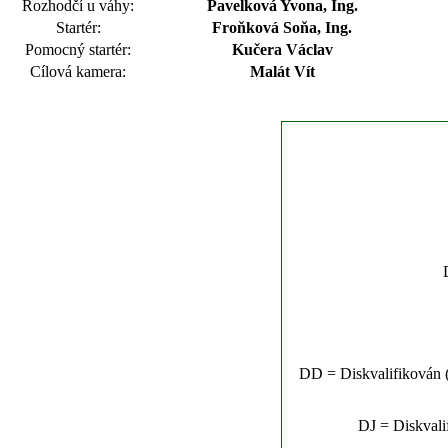
Rozhodčí u váhy:
Pavelková Yvona, Ing.
Startér:
Froňková Soňa, Ing.
Pomocný startér:
Kučera Václav
Cílová kamera:
Malát Vít
DD = Diskvalifikován (n
DJ = Diskvalif