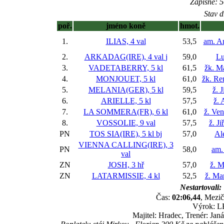
Zápisné: 5
Stav d
poř.
jméno koně
hmot.
1.
ILIAS, 4 val
53,5
am. A
2.
ARKADAG(IRE), 4 val
j
59,0
Lu
3.
VADETABERRY, 5 kl
61,5
žk. M
4.
MONJOUET, 5 kl
61,0
žk. Re
5.
MELANIA(GER), 5 kl
59,5
ž. 
6.
ARIELLE, 5 kl
57,5
ž. 
7.
LA SOMMERA(FR), 6 kl
61,0
ž. Ve
8.
VOSSOLIE, 9 val
57,5
ž. J
PN
TOS SIA(IRE), 5 kl
bj
57,0
Al
VIENNA CALLING(IRE), 3
PN
58,0
am.
val
ZN
JOSH, 3 hř
57,0
ž. M
ZN
LATARMISSIE, 4 kl
52,5
ž. Ma
Nestartovali:
Čas:
02:06,44
, Mezič
Výrok: LE
Majitel: Hradec, Trenér: Ja