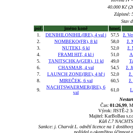
40.000 Kč (2
Zápisné: 5
Stav d
poř.
jméno koně
hmot.
1.
DENIHILONIHIL(IRE), 4 val
j
57,5
ž. V
2.
NOMBEKO(FR), 8 kl
58,0
ž. 
3.
NUTEKI, 6 kl
52,0
ž.
4.
FRAMI HIT, 4 kl
j
51,0
A
5.
TANITSCHKA(GER), 11 kl
49,0
T
6.
CHASMAR, 4 val
54,5
ž. 
7.
LAUNCH ZONE(IRE), 4 hř
j
52,0
ž.
8.
MIREČEK, 6 val
60,5
ž.
NACHTSWAERMER(IRE), 6
9.
61,0
L
val
Nestart
Čas:
01:26,99
, M
Výrok: JISTĚ-2 3/
Majitel: KarBoBau s.r.
Kůň č.7 NACHTSWA
Sankce: j. Charvát L. odnětí licence na 1 dostihov
požádal o okamžitou účinnost o