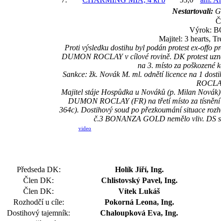
Nestartovali:
G
Č
Výrok: BO
Majitel: 3 hearts, 
Proti výsledku dostihu byl podán protest ex-of
DUMON ROCLAY v cílové rovině. DK protest uzn
na 3. místo za poškozen
Sankce: žk. Novák M. ml. odnětí licence na 1 dost
ROCLAY 
Majitel stáje Hospůdka u Nováků (p. Milan Novák) 
DUMON ROCLAY (FR) na třetí místo za tísnění kon
364c). Dostihový soud po přezkoumání situace rozh
č.3 BONANZA GOLD nemělo vliv. DS schv
video
Předseda DK:
Holík Jiří, Ing.
Člen DK:
Chlistovský Pavel, Ing.
Člen DK:
Vítek Lukáš
Rozhodčí u cíle:
Pokorná Leona, Ing.
Dostihový tajemník:
Chaloupková Eva, Ing.