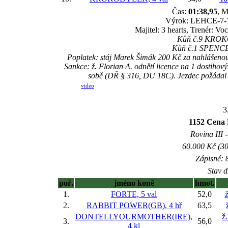
Čas:
01:38,95
, M
Výrok: LEHCE-7-1/2
Majitel: 3 hearts, Trenér: 
Kůň č.9 KROKOD
Kůň č.1 SPENCER 
Poplatek: stáj Marek Šimák 200 Kč za nahlášeno
Sankce: ž. Florian A. odnětí licence na 1 dostihov
sobě (DŘ § 316, DU 18C). Jezdec požádal o
video
3
1152 Ce
Rovina III -
60.000 Kč (30
Zápisné: 8
Stav d
poř.
jméno koně
hmot.
1.
FORTE, 5 val
52,0
2.
RABBIT POWER(GB), 4 hř
63,5
DONTELLYOURMOTHER(IRE),
ž
3.
56,0
4 kl