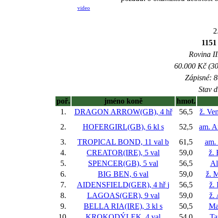
video
2
1151
Rovina II
60.000 Kč (30
Zápisné: 8
Stav d
poř.
jméno koně
hmot.
1.
DRAGON ARROW(GB), 4 hř
56,5
ž. Ve
2.
HOFERGIRL(GB), 6 kl
s
52,5
am. A
3.
TROPICAL BOND, 11 val
b
61,5
am. 
4.
CREATOR(IRE), 5 val
59,0
ž.
5.
SPENCER(GB), 5 val
56,5
Al
6.
BIG BEN, 6 val
59,0
ž. 
7.
AIDENSFIELD(GER), 4 hř
j
56,5
ž.
8.
LAGOAS(GER), 9 val
59,0
ž.
9.
BELLA RIA(IRE), 3 kl
s
50,5
Ma
10.
KROKODÝLEK, 4 val
54,0
Ta