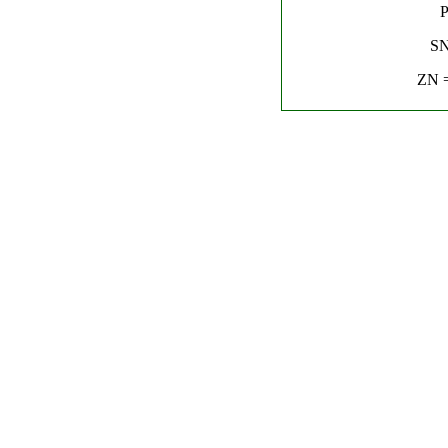
P
SN
ZN =