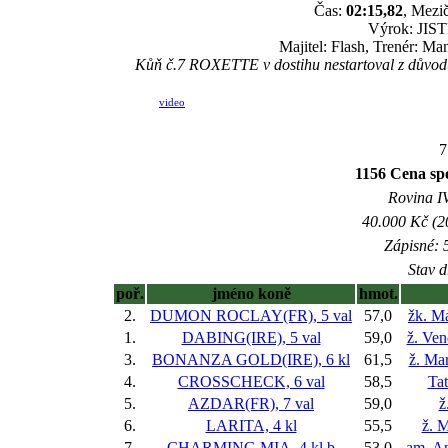
Čas:
02:15,82
, Mezič
Výrok: JISTĚ
Majitel: Flash, Trenér: 
Kůň č.7 ROXETTE v dostihu nestartoval z důvod
video
7
1156 Cena sp
Rovina IV
40.000 Kč (2
Zápisné: 5
Stav d
poř.
jméno koně
hmot.
2.
DUMON ROCLAY(FR), 5 val
57,0
žk. M
1.
DABING(IRE), 5 val
59,0
ž. Ve
3.
BONANZA GOLD(IRE), 6 kl
61,5
ž. Ma
4.
CROSSCHECK, 6 val
58,5
Ta
5.
AZDAR(FR), 7 val
59,0
ž
6.
LARITA, 4 kl
55,5
ž. 
7.
CHARMING MIA, 4 kl
b
53,0
am. A