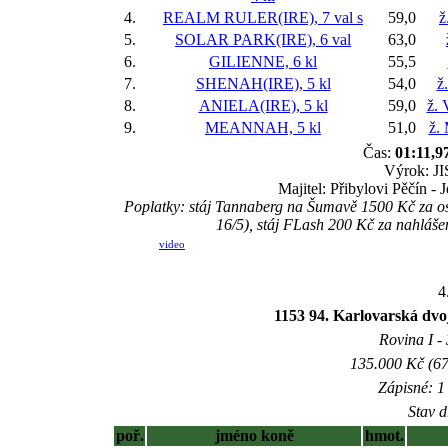
4.
REALM RULER(IRE), 7 val
s
59,0
ž
5.
SOLAR PARK(IRE), 6 val
63,0
6.
GILIENNE, 6 kl
55,5
7.
SHENAH(IRE), 5 kl
54,0
ž
8.
ANIELA(IRE), 5 kl
59,0
ž. 
9.
MEANNAH, 5 kl
51,0
ž.
Čas:
01:11,9
Výrok: JI
Majitel: Přibylovi Pěčín - 
Poplatky: stáj Tannaberg na Šumavě 1500 Kč za o
16/5), stáj FLash 200 Kč za nahlá
video
4
1153 94. Karlovarská dv
Rovina I - 
135.000 Kč (67
Zápisné: 1 
Stav d
poř.
jméno koně
hmot.