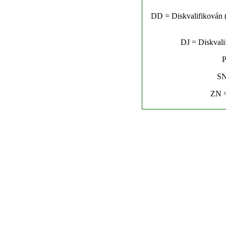
DD = Diskvalifikován (n
DJ = Diskvalif
P
SN
ZN =