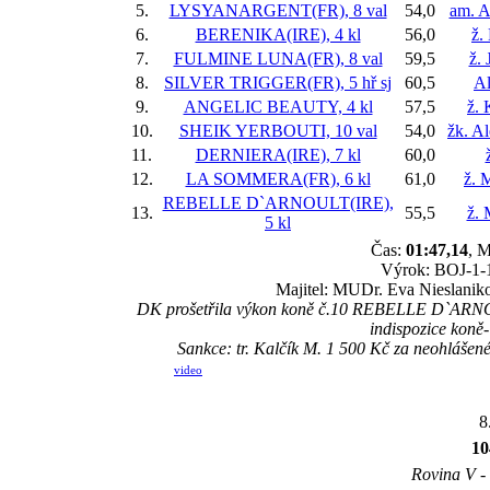
5.
LYSYANARGENT(FR), 8 val
54,0
am. 
6.
BERENIKA(IRE), 4 kl
56,0
ž.
7.
FULMINE LUNA(FR), 8 val
59,5
ž. 
8.
SILVER TRIGGER(FR), 5 hř
sj
60,5
Al
9.
ANGELIC BEAUTY, 4 kl
57,5
ž. 
10.
SHEIK YERBOUTI, 10 val
54,0
žk. A
11.
DERNIERA(IRE), 7 kl
60,0
12.
LA SOMMERA(FR), 6 kl
61,0
ž. 
REBELLE D`ARNOULT(IRE),
13.
55,5
ž. 
5 kl
Čas:
01:47,14
, M
Výrok: BOJ-1-1/
Majitel: MUDr. Eva Nieslaniko
DK prošetřila výkon koně č.10 REBELLE D`ARNOULT
indispozice koně
Sankce: tr. Kalčík M. 1 500 Kč za neohláše
video
8
1
Rovina V - 