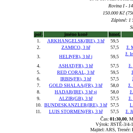
Rovina I - 14
150.000 Kč (750
Zápisné: 1 
S
poř.
jméno koně
hmot.
1.
ARKHANGELSK(IRE), 3 hř
59,5
2.
ZAMICO, 3 hř
57,5
ž. 
ž. I
3.
HELP(FR), 3 hř
j
59,5
4.
ASHAT(FR), 3 hř
57,5
ž.
5.
RED CORAL, 3 hř
59,5
6.
IRBIS(FR), 3 hř
57,5
7.
GOLD SHALAA(FR), 3 hř
58,0
ž.
8.
HADAR(IRE), 3 hř
sj
58,0
ž
9.
ALZIR(GB), 3 hř
57,5
ž.
10.
BUNDESKANZLER(IRE), 3 hř
57,5
L
11.
LUIS STORMEN(FR), 3 hř
57,5
ž. 
Čas:
01:30,00
, M
Výrok: JISTĚ-3/4-1 
Majitel: ARS, Trenér: