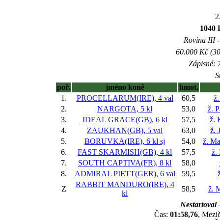
2
1040
Rovina III -
60.000 Kč (30
Zápisné: 7
S
poř.
jméno koně
hmot.
1.
PROCELLARUM(IRE), 4 val
60,5
ž
2.
NARGOTA, 5 kl
53,0
ž. P
3.
IDEAL GRACE(GB), 6 kl
57,5
ž. 
4.
ZAUKHAN(GB), 5 val
63,0
ž. 
5.
BORUVKA(IRE), 6 kl
sj
54,0
ž. Ma
6.
FAST SKARMISH(GB), 4 kl
57,5
ž.
7.
SOUTH CAPTIVA(FR), 8 kl
58,0
8.
ADMIRAL PIETT(GER), 6 val
59,5
RABBIT MANDURO(IRE), 4
Z
58,5
ž. 
kl
Nestartoval 
Čas:
01:58,76
, Mezič