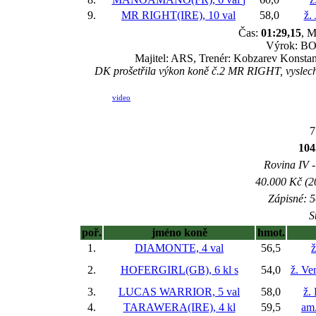
9.
MR RIGHT(IRE), 10 val
58,0
ž.
Čas:
01:29,15
, M
Výrok: BOJ
Majitel: ARS, Trenér: Kobzarev Konsta
DK prošetřila výkon koně č.2 MR RIGHT, vyslechla
video
7
10
Rovina IV -
40.000 Kč (2
Zápisné: 5
S
poř.
jméno koně
hmot.
1.
DIAMONTE, 4 val
56,5
ž
2.
HOFERGIRL(GB), 6 kl
s
54,0
ž. Ve
3.
LUCAS WARRIOR, 5 val
58,0
ž.
4.
TARAWERA(IRE), 4 kl
59,5
am