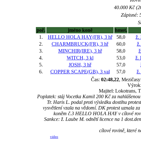
40.000 Kč (2
Zápisné: 5
S
poř.
jméno koně
hmot.
1.
HELLO HOLA HAY(FR), 3 hř
58,0
ž.
2.
CHARMBRUCK(FR), 3 hř
60,0
ž.
3.
MINCHIR(IRE), 3 hř
58,0
ž
4.
WITCH, 3 kl
53,0
ž.
5.
JOSH, 3 hř
57,0
6.
COPPER SCAPE(GB), 3 val
57,0
ž.
Čas:
02:48,22
, Mezičasy:
Výrok:
Majitel: Lokotrans, 
Poplatek: stáj Vocetka Kamil 200 Kč za nahlášen
Tr. Haris L. podal proti výsledku dostihu protes
vysvětlení vzala na vědomí. DK protest uznala 
koněm č.3 HELLO HOLA HAY v cílové rovině,
Sankce: ž. Laube M. odnětí licence na 1 dost
cílové rovině, které 
video