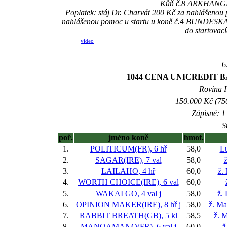
Kůň č.8 ARKHANGELS
Poplatek: stáj Dr. Charvát 200 Kč za nahlášeno
nahlášenou pomoc u startu u koně č.4 BUNDES
do startovac
video
6
1044 CENA UNICREDIT 
Rovina I 
150.000 Kč (750
Zápisné: 1 
S
poř.
jméno koně
hmot.
1.
POLITICUM(FR), 6 hř
58,0
Lu
2.
SAGAR(IRE), 7 val
58,0
ž
3.
LAILAHO, 4 hř
60,0
ž.
4.
WORTH CHOICE(IRE), 6 val
60,0
5.
WAKAI GO, 4 val
j
58,0
ž.
6.
OPINION MAKER(IRE), 8 hř
j
58,0
ž. Ma
7.
RABBIT BREATH(GB), 5 kl
58,5
ž. M
8.
MANOAMANO(FR), 6 val
j
60,0
ž