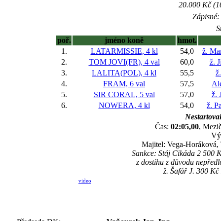
20.000 Kč (1
Zápisné: 
S
poř.
jméno koně
hmot.
1.
LATARMISSIE, 4 kl
54,0
ž. Ma
2.
TOM JOVI(FR), 4 val
60,0
ž. 
3.
LALITA(POL), 4 kl
55,5
ž
4.
FRAM, 6 val
57,5
Al
5.
SIR CORAL, 5 val
57,0
ž. 
6.
NOWERA, 4 kl
54,0
ž. P
Nestartoval
Čas:
02:05,00
, Mezič
Vý
Majitel: Vega-Horáková,
Sankce: Stáj Cikáda 2 500 
z dostihu z důvodu nepřed
ž. Šafář J. 300 Kč
video