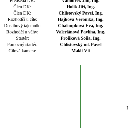
Předseda DK:
Vaňourek Jan, Ing.
Člen DK:
Holík Jiří, Ing.
Člen DK:
Chlistovský Pavel, Ing.
Rozhodčí u cíle:
Hájková Veronika, Ing.
Dostihový tajemník:
Chaloupková Eva, Ing.
Rozhodčí u váhy:
Valeriánová Pavlína, Ing.
Startér:
Froňková Soňa, Ing.
Pomocný startér:
Chlistovský ml. Pavel
Cílová kamera:
Malát Vít