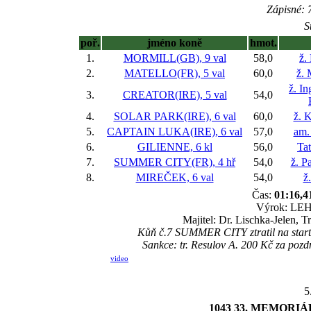
Zápisné: 7
S
poř.
jméno koně
hmot.
1.
MORMILL(GB), 9 val
58,0
ž.
2.
MATELLO(FR), 5 val
60,0
ž. 
ž. I
3.
CREATOR(IRE), 5 val
54,0
4.
SOLAR PARK(IRE), 6 val
60,0
ž. 
5.
CAPTAIN LUKA(IRE), 6 val
57,0
am.
6.
GILIENNE, 6 kl
56,0
Ta
7.
SUMMER CITY(FR), 4 hř
54,0
ž. P
8.
MIREČEK, 6 val
54,0
ž
Čas:
01:16,4
Výrok: LEHC
Majitel: Dr. Lischka-Jelen, T
Kůň č.7 SUMMER CITY ztratil na startu 
Sankce: tr. Resulov A. 200 Kč za po
video
5
1043 33. MEMOR