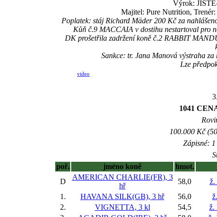
Výrok: JISTĚ-
Majitel: Pure Nutrition, Trené
Poplatek: stáj Richard Mäder 200 Kč za nahlášen
Kůň č.9 MACCAIA v dostihu nestartoval pro neo
DK prošetřila zadržení koně č.2 RABBIT MANDURO,
Sankce: tr. Jana Manová výstraha za
Lze předpok
video
3
1041 CEN
Rovin
100.000 Kč (50
Zápisné: 1 
S
poř.
jméno koně
hmot.
AMERICAN CHARLIE(FR), 3
D
58,0
ž.
hř
1.
HAVANA SILK(GB), 3 hř
56,0
ž
2.
VIGNETTA, 3 kl
54,5
ž.