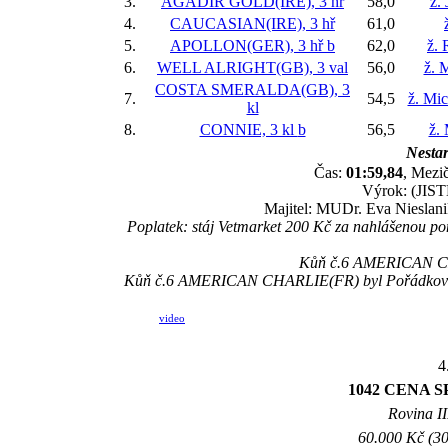
3.
AGADIR GOLD(IRE), 3 hř
58,0
ž.
4.
CAUCASIAN(IRE), 3 hř
61,0
5.
APOLLON(GER), 3 hř
b
62,0
ž. 
6.
WELL ALRIGHT(GB), 3 val
56,0
ž. 
COSTA SMERALDA(GB), 3
7.
54,5
ž. Mi
kl
8.
CONNIE, 3 kl
b
56,5
ž.
Nestar
Čas:
01:59,84
, Mezič
Výrok: (JISTĚ
Majitel: MUDr. Eva Nieslanik
Poplatek: stáj Vetmarket 200 Kč za nahlášenou 
Kůň č.6 AMERICAN CHA
Kůň č.6 AMERICAN CHARLIE(FR) byl Pořádkovou kom
video
4
1042 CENA 
Rovina II
60.000 Kč (30