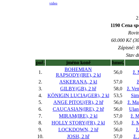
video
2
1190 Cena sp
Rovin
60.000 Kč (30
Zápisné: 8
Stav d
poř.
jméno koně
hmot.
BOHEMIAN
1.
56,0
ž.
RAPSODY(IRE), 2 kl
2.
ASKERANA, 2 kl
57,0
ž
3.
GILBY(GB), 2 hř
58,0
ž. Ve
4.
KÖNIGIN LUCIA(GER), 2 kl
53,5
Sim
5.
ANGE PITOU(FR), 2 hř
56,0
ž. Ma
6.
CAUCASIAN(IRE), 2 hř
56,0
Ulan
7.
MIRAM(IRE), 2 kl
57,0
ž. M
8.
HOLLY STORY(FR), 2 kl
55,0
ž. 
9.
LOCKDOWN, 2 hř
56,0
ž
10.
JOSH, 2 hř
57,0
ž.