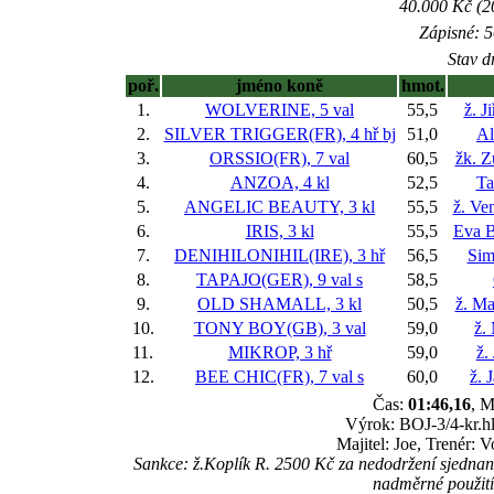
40.000 Kč (2
Zápisné: 5
Stav d
poř.
jméno koně
hmot.
1.
WOLVERINE, 5 val
55,5
ž. J
2.
SILVER TRIGGER(FR), 4 hř
bj
51,0
Al
3.
ORSSIO(FR), 7 val
60,5
žk. Z
4.
ANZOA, 4 kl
52,5
Ta
5.
ANGELIC BEAUTY, 3 kl
55,5
ž. Ve
6.
IRIS, 3 kl
55,5
Eva B
7.
DENIHILONIHIL(IRE), 3 hř
56,5
Sim
8.
TAPAJO(GER), 9 val
s
58,5
9.
OLD SHAMALL, 3 kl
50,5
ž. Ma
10.
TONY BOY(GB), 3 val
59,0
ž.
11.
MIKROP, 3 hř
59,0
ž.
12.
BEE CHIC(FR), 7 val
s
60,0
ž. 
Čas:
01:46,16
, M
Výrok: BOJ-3/4-kr.hl
Majitel: Joe, Trenér: 
Sankce: ž.Koplík R. 2500 Kč za nedodržení sjedn
nadměrné použit