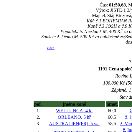
Čas:
01:50,68
, M
Výrok: JISTĚ-1 3/4
Majitel: Stáj Březov
Kůň č.1 BOHEMIAN RAPS
Koně č.3 JOSH a č.9 KÖ
Poplatek: tr. Nieslanik M. 400 Kč za 
Sankce: ž. Demo M. 500 Kč za nahlášené zvýš
dos
video
3
1191 Cena spol
Rovina II
100.000 Kč (50
Zápisné: 1 
Stav d
poř.
jméno koně
hmot.
1.
WELLUNCA, 4 kl
60,0
ž
2.
ORLEANO, 5 hř
60,5
ž. 
3.
AUSTRALIEN(FR), 5 val
58,5
ž. Ve
ž. I