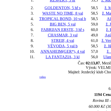
1.
RESPEKT, 3 hř
53,5
ž. Mi
2.
GOLDENTON, 5 hř
s
58,5
ž. M
3.
WASTE NO TIME, 8 val
58,5
ž. Ma
4.
TROPICAL BOND, 10 val
b
58,5
Al
5.
BIG BEN, 5 val
59,0
ž. 
6.
FABRIJAN ERSTE, 3 hř
s
60,0
ž.
7.
CHASMAR, 3 val
49,0
Agá
8.
STREIF, 4 val
61,0
ž. Ve
9.
VÉVODA, 5 val
b
58,5
ž. J
10.
ANNAHEIM(GER*), 4 val
57,0
ž.
11.
LA FANTAZIA, 3 kl
56,0
Ula
Čas:
02:13,07
, Mezič
Výrok: VELMI L
Majitel: Jezdecký klub Ch
video
6
1194 Cen
Rovina III -
60.000 Kč (30