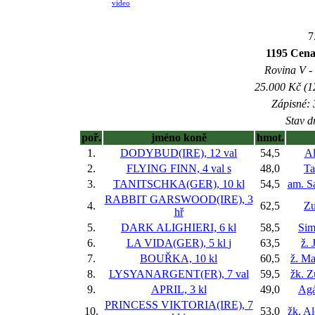
video
7
1195 Cena
Rovina V - 
25.000 Kč (1
Zápisné: 
Stav d
poř.
jméno koně
hmot.
1.
DODYBUD(IRE), 12 val
54,5
Al
2.
FLYING FINN, 4 val
s
48,0
Ta
3.
TANITSCHKA(GER), 10 kl
54,5
am. S
RABBIT GARSWOOD(IRE), 3
4.
62,5
Zu
hř
5.
DARK ALIGHIERI, 6 kl
58,5
Sim
6.
LA VIDA(GER), 5 kl
j
63,5
ž. 
7.
BOUŘKA, 10 kl
60,5
ž. Ma
8.
LYSYANARGENT(FR), 7 val
59,5
žk. Z
9.
APRIL, 3 kl
49,0
Agá
PRINCESS VIKTORIA(IRE), 7
10.
53,0
žk. A