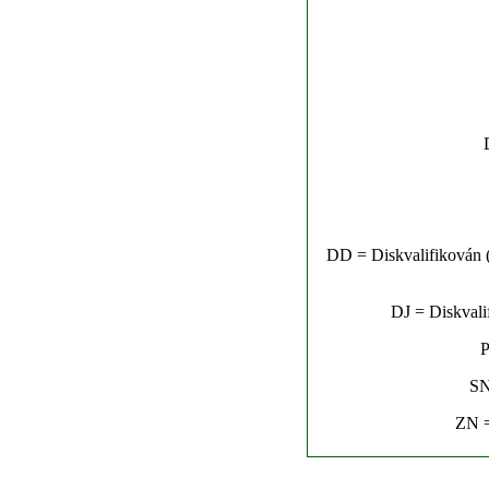
DD = Diskvalifikován (n
DJ = Diskvalif
P
SN
ZN =