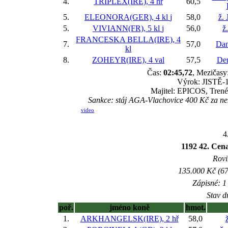
4.
TRIPLEX(IRE), 4 hř
60,5
5.
ELEONORA(GER), 4 kl
j
58,0
ž. 
5.
VIVIANN(FR), 5 kl
j
56,0
ž
FRANCESKA BELLA(IRE), 4
7.
57,0
Dan
kl
8.
ZOHEYR(IRE), 4 val
57,5
Den
Čas:
02:45,72
, Mezičasy:
Výrok: JISTĚ-1 
Majitel: EPICOS, Trené
Sankce: stáj AGA-Vlachovice 400 Kč za n
video
4
1192 42. C
Rovi
135.000 Kč (67
Zápisné: 1 
Stav d
poř.
jméno koně
hmot.
1.
ARKHANGELSK(IRE), 2 hř
58,0