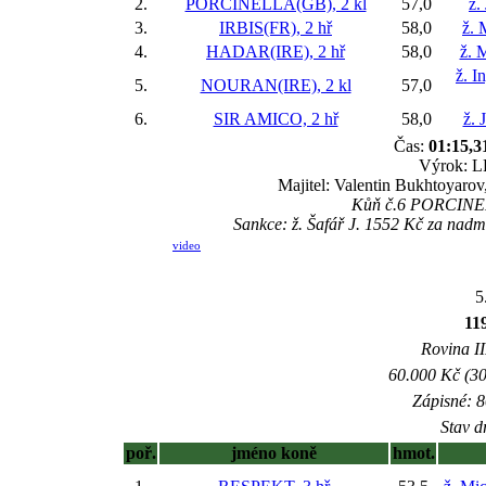
2.
PORCINELLA(GB), 2 kl
57,0
ž.
3.
IRBIS(FR), 2 hř
58,0
ž. 
4.
HADAR(IRE), 2 hř
58,0
ž. 
ž. I
5.
NOURAN(IRE), 2 kl
57,0
6.
SIR AMICO, 2 hř
58,0
ž. 
Čas:
01:15,3
Výrok: LE
Majitel: Valentin Bukhtoyarov
Kůň č.6 PORCINELL
Sankce: ž. Šafář J. 1552 Kč za nad
video
5
11
Rovina II
60.000 Kč (30
Zápisné: 8
Stav d
poř.
jméno koně
hmot.