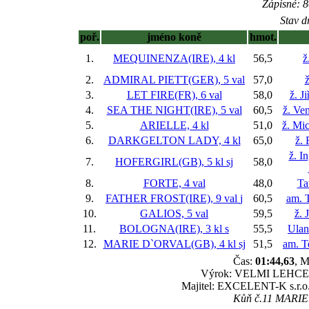
Zápisné: 8
Stav d
poř.
jméno koně
hmot.
1.
MEQUINENZA(IRE), 4 kl
56,5
ž
2.
ADMIRAL PIETT(GER), 5 val
57,0
ž
3.
LET FIRE(FR), 6 val
58,0
ž. J
4.
SEA THE NIGHT(IRE), 5 val
60,5
ž. Ve
5.
ARIELLE, 4 kl
51,0
ž. Mi
6.
DARKGELTON LADY, 4 kl
65,0
ž.
ž. I
7.
HOFERGIRL(GB), 5 kl
sj
58,0
8.
FORTE, 4 val
48,0
Ta
9.
FATHER FROST(IRE), 9 val
j
60,5
am. 
10.
GALIOS, 5 val
59,5
ž. 
11.
BOLOGNA(IRE), 3 kl
s
55,5
Ula
12.
MARIE D`ORVAL(GB), 4 kl
sj
51,5
am. T
Čas:
01:44,63
, M
Výrok: VELMI LEHCE-7-1
Majitel: EXCELENT-K s.r.o.
Kůň č.11 MARIE D