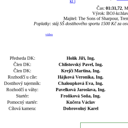
kl
j
Čas:
01:31,72
, M
Výrok: BOJ-kr.hlava
Majitel: The Sons of Sharpour, Tre
Poplatky: stáj SŠ dostihového sportu 1500 Kč za 
video
Předseda DK:
Holík Jiří, Ing.
Člen DK:
Chlistovský Pavel, Ing.
Člen DK:
Krejčí Martina, Ing.
Rozhodčí u cíle:
Hájková Veronika, Ing.
Dostihový tajemník:
Chaloupková Eva, Ing.
Rozhodčí u váhy:
Pavelková Jaroslava, Ing.
Startér:
Froňková Soňa, Ing.
Pomocný startér:
Kučera Václav
Cílová kamera:
Dobrovolný Karel