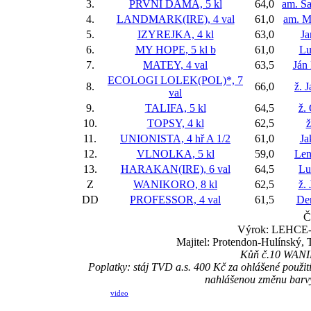
3.
PRVNÍ DÁMA, 5 kl
64,0
am. S
4.
LANDMARK(IRE), 4 val
61,0
am. M
5.
IZYREJKA, 4 kl
63,0
Ja
6.
MY HOPE, 5 kl
b
61,0
Lu
7.
MATEY, 4 val
63,5
Ján
ECOLOGI LOLEK(POL)*, 7
8.
66,0
ž. 
val
9.
TALIFA, 5 kl
64,5
ž.
10.
TOPSY, 4 kl
62,5
ž
11.
UNIONISTA, 4 hř
A 1/2
61,0
Ja
12.
VLNOLKA, 5 kl
59,0
Len
13.
HARAKAN(IRE), 6 val
64,5
Lu
Z
WANIKORO, 8 kl
62,5
ž.
DD
PROFESSOR, 4 val
61,5
Den
Č
Výrok: LEHCE-6-
Majitel: Protendon-Hulínský, 
Kůň č.10 WANIKO
Poplatky: stáj TVD a.s. 400 Kč za ohlášené použi
nahlášenou změnu barv
video