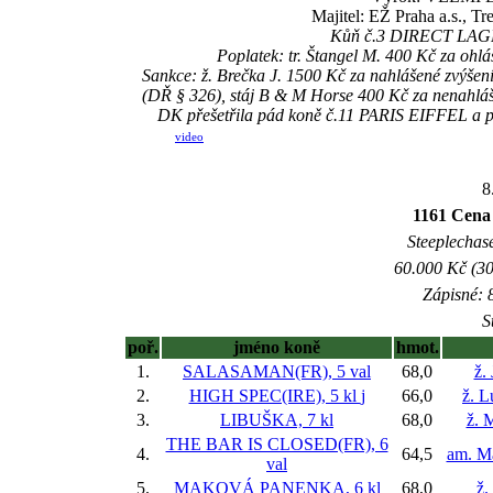
Majitel: EŽ Praha a.s., Tr
Kůň č.3 DIRECT LAGRA
Poplatek: tr. Štangel M. 400 Kč za oh
Sankce: ž. Brečka J. 1500 Kč za nahlášené zvýše
(DŘ § 326), stáj B & M Horse 400 Kč za nenah
DK přešetřila pád koně č.11 PARIS EIFFEL a p
video
8
1161 Cena
Steeplechase
60.000 Kč (30
Zápisné: 8
S
poř.
jméno koně
hmot.
1.
SALASAMAN(FR), 5 val
68,0
ž.
2.
HIGH SPEC(IRE), 5 kl
j
66,0
ž. 
3.
LIBUŠKA, 7 kl
68,0
ž. 
THE BAR IS CLOSED(FR), 6
4.
64,5
am. M
val
5.
MAKOVÁ PANENKA, 6 kl
68,0
ž.