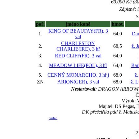
60.000 Kč (30
Zápisné: 8
S
poř.
jméno koně
hmot.
KING OF BEAUFAY(FR), 3
1.
64,0
Dan
val
CHARLESTON
2.
68,5
ž. 
CHARLIE(IRE), 3 hř
3.
RED CLIFF(FR), 3 val
64,0
4.
MEADOW LIFE(POL), 3 hř
64,0
Bar
5.
CENNÝ MONARCHO, 3 hř
j
68,0
ž.
ZN
ARION(GER), 3 val
68,0
ž. 
Nestartovali:
DRAGON ARROW(G
Č
Výrok: 
Majitel: DS Pegas, T
DK přešetřila pád ž. Matuské
video
2