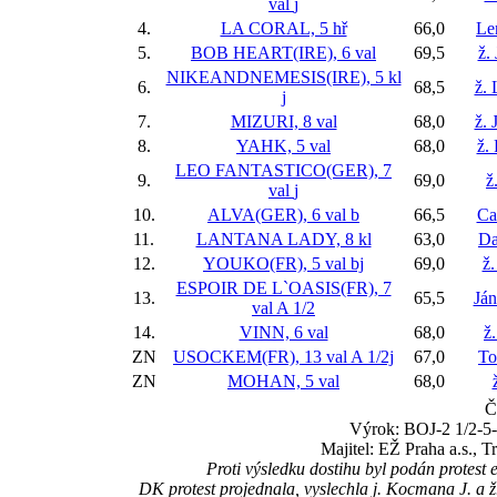
val
j
4.
LA CORAL, 5 hř
66,0
Le
5.
BOB HEART(IRE), 6 val
69,5
ž.
NIKEANDNEMESIS(IRE), 5 kl
6.
68,5
ž.
j
7.
MIZURI, 8 val
68,0
ž. 
8.
YAHK, 5 val
68,0
ž.
LEO FANTASTICO(GER), 7
9.
69,0
ž
val
j
10.
ALVA(GER), 6 val
b
66,5
Ca
11.
LANTANA LADY, 8 kl
63,0
Da
12.
YOUKO(FR), 5 val
bj
69,0
ž.
ESPOIR DE L`OASIS(FR), 7
13.
65,5
Já
val
A 1/2
14.
VINN, 6 val
68,0
ž
ZN
USOCKEM(FR), 13 val
A 1/2j
67,0
To
ZN
MOHAN, 5 val
68,0
Č
Výrok: BOJ-2 1/2-5-4
Majitel: EŽ Praha a.s., 
Proti výsledku dostihu byl podán protes
DK protest projednala, vyslechla j. Kocmana J. a ž. 