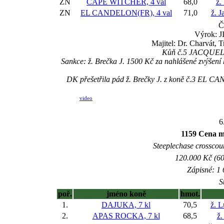
ZN
CAPE WITCHER, 4 val
68,0
ž.
ZN
EL CANDELON(FR), 4 val
71,0
ž. J
Č
Výrok: J
Majitel: Dr. Charvát, 
Kůň č.5 JACQUELIN
Sankce: ž. Brečka J. 1500 Kč za nahlášené zvýše
DK přešetřila pád ž. Brečky J. z koně č.3 EL 
video
6
1159 Cena m
Steeplechase crosscount
120.000 Kč (60
Zápisné: 1 
S
poř.
jméno koně
hmot.
1.
DAJUKA, 7 kl
70,5
ž. 
2.
APAS ROCKA, 7 kl
68,5
ž.