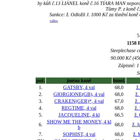
by kůň č.13 LIANEL koně č.16 TIARA MAN neporazi
Tůmy P. z koně č
Sankce: ž. Odložil J. 1000 Kč za tísnění ko
video
5
1158 
Steeplechase cr
90.000 Kč (45
Zápisné: 1 
S
poř.
jméno koně
hmot.
1.
GATSBY, 4 val
68,0
ž.
2.
GIORGIONE(GB), 4 val
68,0
ž.
3.
CRAKEN(GER)*, 4 val
67,0
ž.
4.
REGTIME, 4 val
68,0
ž.
5.
JACQUELINE, 4 kl
66,5
ž.
SHOW ME THE MONEY, 4 kl
6.
68,0
ž. 
b
7.
SOPHIST, 4 val
68,0
ž. 