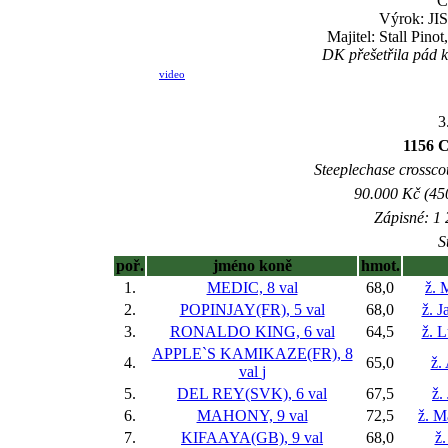
Č
Výrok: JIS
Majitel: Stall Pino
DK přešetřila pád k
video
3
1156 C
Steeplechase crosscou
90.000 Kč (45
Zápisné: 1 
S
poř.
jméno koně
hmot.
1.
MEDIC, 8 val
68,0
ž. 
2.
POPINJAY(FR), 5 val
68,0
ž. 
3.
RONALDO KING, 6 val
64,5
ž. 
APPLE`S KAMIKAZE(FR), 8
4.
65,0
ž.
val
j
5.
DEL REY(SVK), 6 val
67,5
ž.
6.
MAHONY, 9 val
72,5
ž. M
7.
KIFAAYA(GB), 9 val
68,0
ž.