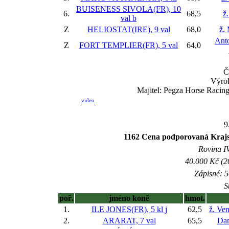
BUISENESS SIVOLA(FR), 10
6.
68,5
ž
val
b
Z
HELIOSTAT(IRE), 9 val
68,0
ž. 
Ant
Z
FORT TEMPLIER(FR), 5 val
64,0
Č
Výro
Majitel: Pegza Horse Racing
video
9
1162 Cena podporovaná Kraj
Rovina IV
40.000 Kč (2
Zápisné: 5
S
poř.
jméno koně
hmot.
1.
ILE JONES(FR), 5 kl
j
62,5
ž. Ve
2.
ARARAT, 7 val
65,5
Da