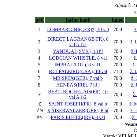
Zápisné: 2 
S
poř.
jméno koně
hmot.
1.
LOMBARGINI(GER)*, 10 val
70,0
ž
DIRECT LAGRANGE(FR), 8
2.
70,0
ž. 
val
A 1/2
3.
VANDUAL(SVK), 13 hř
70,0
ž. 
4.
LODGIAN WHISTLE, 8 val
70,0
ž
5.
IMPHAL(POL), 8 val
b
70,0
ž.
6.
RUI FALEIRO(USA), 10 val
71,0
ž. 
7.
MR SPEX(GER), 7 val
b
70,0
ž. 
8.
AENEAS(IRE), 7 hř
j
70,0
ž.
BEAU ROCHELAIS(FR), 10
Z
70,0
ž.
val
A 1/2
Z
SAINT JOSEPH(FR), 8 val
b
70,0
ž. 
ZN
KAISERWALZER(GER), 8 hř
70,0
ž. 
PN
PARIS EIFFEL(IRE), 8 val
70,0
ž.
Nestar
Č
Výrok: VELMI LE