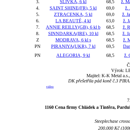
3.
SLIVKA, 6 kl
68,5
ž. M
4.
SAINT SHINE(FR), 5 kl
69,0
ž.
5.
ZTRACENKA, 5 kl
69,0
ž. J
6.
LA BEAUTÉ, 4 kl
63,0
ž. 
7.
ANNIE REILLY(GB), 6 kl
b
68,5
ž. 
8.
SINNDARKA(IRE), 10 kl
68,5
ž. 
Z
MODRAVA, 6 kl
s
68,5
ž. 
PN
PIRANIYA(UKR), 7 kl
69,5
Dan
PN
ALEGORIA, 9 kl
68,5
ž. 
Č
Výrok: LE
Majitel: K-K Metal a.s
DK přešetřila pád koně č.3 PIRA
video
7
1160 Cena firmy Chládek a Tintěra, Pardubic
Steeplechase crossc
200.000 Kč (1000