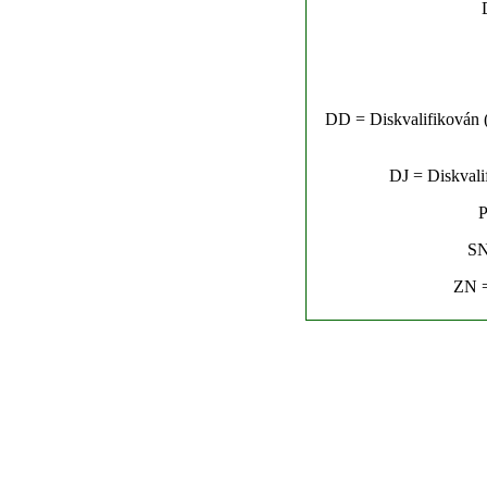
DD = Diskvalifikován (n
DJ = Diskvalif
P
SN
ZN =