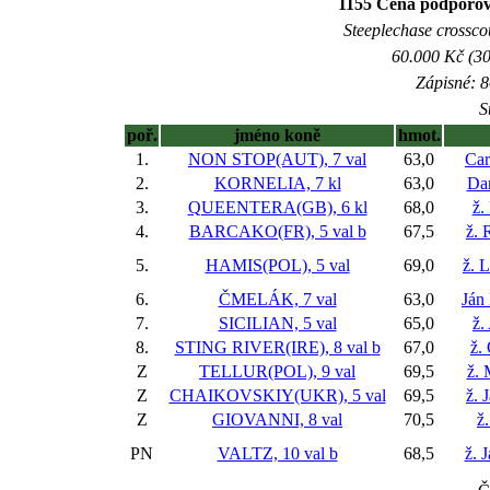
1155 Cena podporo
Steeplechase crosscou
60.000 Kč (30
Zápisné: 8
S
poř.
jméno koně
hmot.
1.
NON STOP(AUT), 7 val
63,0
Car
2.
KORNELIA, 7 kl
63,0
Dan
3.
QUEENTERA(GB), 6 kl
68,0
ž.
4.
BARCAKO(FR), 5 val
b
67,5
ž. 
5.
HAMIS(POL), 5 val
69,0
ž. 
6.
ČMELÁK, 7 val
63,0
Ján
7.
SICILIAN, 5 val
65,0
ž.
8.
STING RIVER(IRE), 8 val
b
67,0
ž.
Z
TELLUR(POL), 9 val
69,5
ž. 
Z
CHAIKOVSKIY(UKR), 5 val
69,5
ž. 
Z
GIOVANNI, 8 val
70,5
ž
PN
VALTZ, 10 val
b
68,5
ž. 