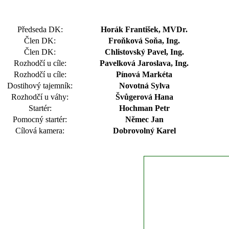
Předseda DK:
Horák František, MVDr.
Člen DK:
Froňková Soňa, Ing.
Člen DK:
Chlistovský Pavel, Ing.
Rozhodčí u cíle:
Pavelková Jaroslava, Ing.
Rozhodčí u cíle:
Pínová Markéta
Dostihový tajemník:
Novotná Sylva
Rozhodčí u váhy:
Švůgerová Hana
Startér:
Hochman Petr
Pomocný startér:
Němec Jan
Cílová kamera:
Dobrovolný Karel