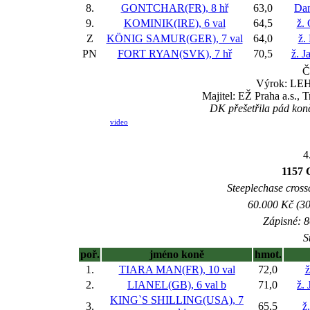
8.
GONTCHAR(FR), 8 hř
63,0
Dan
9.
KOMINIK(IRE), 6 val
64,5
ž.
Z
KÖNIG SAMUR(GER), 7 val
64,0
ž.
PN
FORT RYAN(SVK), 7 hř
70,5
ž. J
Č
Výrok: LEHC
Majitel: EŽ Praha a.s.,
DK přešetřila pád kon
video
4
1157 
Steeplechase crossc
60.000 Kč (30
Zápisné: 8
S
poř.
jméno koně
hmot.
1.
TIARA MAN(FR), 10 val
72,0
ž
2.
LIANEL(GB), 6 val
b
71,0
ž.
KING`S SHILLING(USA), 7
3.
65,5
ž