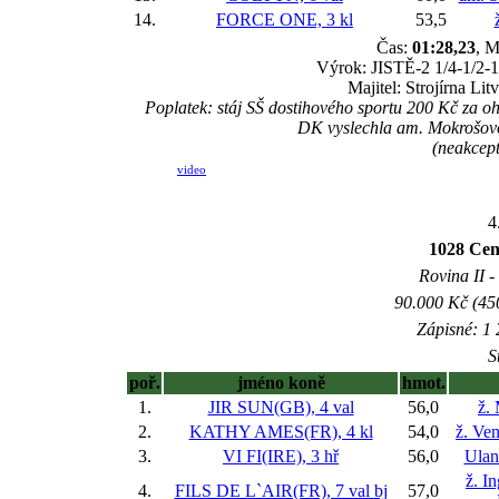
14.
FORCE ONE, 3 kl
53,5
Čas:
01:28,23
, M
Výrok: JISTĚ-2 1/4-1/2-1/
Majitel: Strojírna Li
Poplatek: stáj SŠ dostihového sportu 200 Kč za
DK vyslechla am. Mokrošovo
(neakcept
video
4
1028 Cen
Rovina II -
90.000 Kč (45
Zápisné: 1 
S
poř.
jméno koně
hmot.
1.
JIR SUN(GB), 4 val
56,0
ž.
2.
KATHY AMES(FR), 4 kl
54,0
ž. Ve
3.
VI FI(IRE), 3 hř
56,0
Ulan
ž. I
4.
FILS DE L`AIR(FR), 7 val
bj
57,0