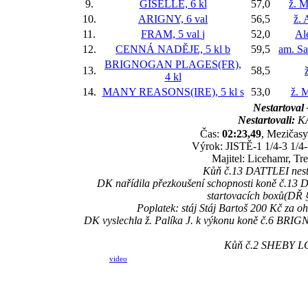
9.
GISELLE, 6 kl
57,0
ž. M
10.
ARIGNY, 6 val
56,5
ž. 
11.
FRAM, 5 val
j
52,0
Al
12.
CENNÁ NADĚJE, 5 kl
b
59,5
am. S
BRIGNOGAN PLAGES(FR),
13.
58,5
4 kl
14.
MANY REASONS(IRE), 5 kl
s
53,0
ž. 
Nestartoval 
Nestartovali:
KA
Čas:
02:23,49
, Mezičasy
Výrok: JISTĚ-1 1/4-3 1/4-1
Majitel: Licehamr, T
Kůň č.13 DATTLEI nesta
DK nařídila přezkoušení schopnosti koně č.13 D
startovacích boxů(DŘ §
Poplatek: stáj Stáj Bartoš 200 Kč za
DK vyslechla ž. Palíka J. k výkonu koně č.6 BRIG
Kůň č.2 SHEBY LOV
video