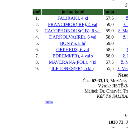
S
poř.
jméno koně
hmot.
1.
FALIRAKI, 4 kl
57,5
ž
2.
FRANCIMOR(IRE), 4 val
59,0
ž.
3.
CACOPHONOUS(GB), 6 val
59,0
ž. Ma
4.
DARKOLVA(IRE), 6 val
58,0
ž.
5.
BONYS, 8 hř
59,0
6.
ORPHEUS, 6 val
58,0
7.
EDREMI(FR), 4 val
s
58,0
ž.
8.
MAVERANA(POL), 4 kl
57,5
ž. 
9.
ILE JONES(FR), 5 kl
j
55,5
ž. Ve
Nesta
Čas:
02:33,13
, Mezičasy:
Výrok: JISTĚ-3/4
Majitel: Dr. Charvát, T
Kůň č.9 FALIRAKI
video
6
1030 73. 