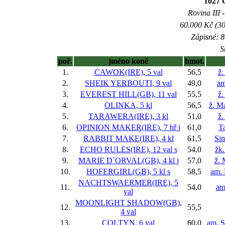
1027 
Rovina III -
60.000 Kč (30
Zápisné: 8
S
poř.
jméno koně
hmot.
1.
CAWOK(IRE), 5 val
56,5
ž.
2.
SHEIK YERBOUTI, 9 val
49,0
am
3.
EVEREST HILL(GB), 11 val
55,5
ž.
4.
OLINKA, 5 kl
56,5
ž. M
5.
TARAWERA(IRE), 3 kl
51,0
ž.
6.
OPINION MAKER(IRE), 7 hř
j
61,0
T
7.
RABBIT MAKE(IRE), 4 kl
61,5
Si
8.
ECHO RULES(IRE), 12 val
s
54,0
žk.
9.
MARIE D`ORVAL(GB), 4 kl
j
57,0
ž. 
10.
HOFERGIRL(GB), 5 kl
s
58,5
am. 
NACHTSWAERMER(IRE), 5
11.
54,0
am
val
MOONLIGHT SHADOW(GB),
12.
55,5
4 val
13.
COLTYN, 6 val
60,0
am. S