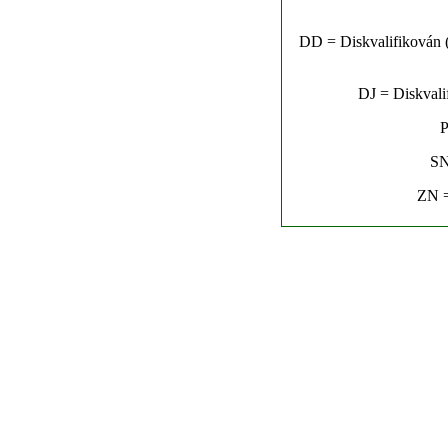
DD = Diskvalifikován (n
DJ = Diskvalif
P
SN
ZN =