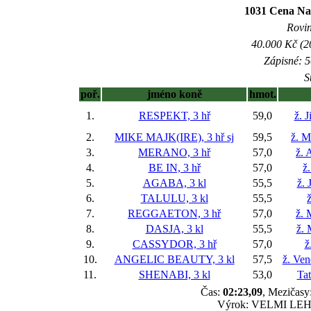
1031 Cena Na
Rovin
40.000 Kč (2
Zápisné: 5
S
poř.
jméno koně
hmot.
1.
RESPEKT, 3 hř
59,0
ž. 
2.
MIKE MAJK(IRE), 3 hř
sj
59,5
ž. M
3.
MERANO, 3 hř
57,0
ž. 
4.
BE IN, 3 hř
57,0
ž
5.
AGABA, 3 kl
55,5
ž. 
6.
TALULU, 3 kl
55,5
ž
7.
REGGAETON, 3 hř
57,0
ž. 
8.
DASJA, 3 kl
55,5
ž. 
9.
CASSYDOR, 3 hř
57,0
ž
10.
ANGELIC BEAUTY, 3 kl
57,5
ž. Ve
11.
SHENABI, 3 kl
53,0
Ta
Čas:
02:23,09
, Mezičasy:
Výrok: VELMI LEHCE-