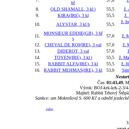
7.
57,0
ž
hř
8.
OLD SHAMALL, 3 kl
j
55,5
ž.
9.
KIRA(IRE), 3 kl
55,5
ž.
ž. I
10.
ALYSTAR, 3 kl
b
55,5
MONSIEUR EDDIE(GB), 3 hř
11.
57,0
ž. 
s
12.
CHEVAL DE ROI(IRE), 3 val
57,0
ž. 
13.
DIDEROT, 3 val
57,0
14.
TOYEN(IRE), 3 kl
j
55,5
ž. Ma
15.
RABBIT ALFA(IRE), 3 kl
55,5
ž. J
16.
RABBIT MEHMAS(IRE), 3 kl
53,0
Sim
Nestart
Čas:
01:43,49
, M
Výrok: BOJ-krk-krk-2-3/4-1
Majitel: Rabbit Trhový Štěpán
Sankce: am Mokrošová S. 600 Kč a odnětí jezdecké l
video
3