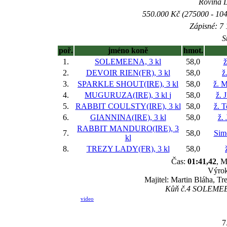
Rovina L 
550.000 Kč (275000 - 104
Zápisné: 7 
S
poř.
jméno koně
hmot.
1.
SOLEMEENA, 3 kl
58,0
ž
2.
DEVOIR RIEN(FR), 3 kl
58,0
ž
3.
SPARKLE SHOUT(IRE), 3 kl
58,0
ž. M
4.
MUGURUZA(IRE), 3 kl
j
58,0
ž. 
5.
RABBIT COULSTY(IRE), 3 kl
58,0
ž. 
6.
GIANNINA(IRE), 3 kl
58,0
ž.
RABBIT MANDURO(IRE), 3
7.
58,0
Sim
kl
8.
TREZY LADY(FR), 3 kl
58,0
Čas:
01:41,42
, M
Výrok
Majitel: Martin Bláha, Tr
Kůň č.4 SOLEMEENA
video
7