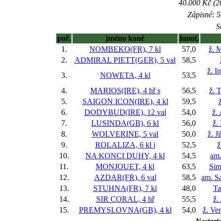
40.000 Kč (2
Zápisné: 5
S
poř.
jméno koně
hmot.
1.
NOMBEKO(FR), 7 kl
57,0
ž. 
2.
ADMIRAL PIETT(GER), 5 val
58,5
ž. I
3.
NOWETA, 4 kl
53,5
4.
MARIOS(IRE), 4 hř
s
56,5
ž. 
5.
SAIGON ICON(IRE), 4 kl
59,5
6.
DODYBUD(IRE), 12 val
54,0
ž.
7.
LUSINDA(GB), 6 kl
56,0
ž.
8.
WOLVERINE, 5 val
50,0
ž. J
9.
ROLALIZA, 6 kl
j
52,5
ž
10.
NA KONCI DUHY, 4 kl
54,5
am.
11.
MONJOUET, 4 kl
63,5
Sim
12.
AZDAR(FR), 6 val
58,5
am. S
13.
STUHNA(FR), 7 kl
48,0
Ta
14.
SIR CORAL, 4 hř
55,5
ž.
15.
PREMYSLOVNA(GB), 4 kl
54,0
ž. Ve