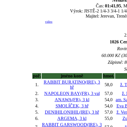
Nestarto
Čas:
01:41,95
, M
Výrok: JISTĚ-2 1/4-3 3/4-1 1/4-
Majitel: Jerevan, Tren
video
2
1026 Cen
Rovin
60.000 Kč (30
Zápisné: 8
S
poř.
jméno koně
hmot.
RABBIT BURATINO(IRE), 3
1.
58,0
ž. 
hř
2.
NAPOLEON BAY(FR), 3 val
57,0
ž.
3.
ANAWA(FR), 3 kl
54,0
am. S
4.
SMOLÍČEK, 3 hř
54,0
Eva B
5.
DENIHILONIHIL(IRE), 3 hř
57,0
ž. Ve
6.
ARGEMA, 3 kl
55,0
Zu
RABBIT GARSWOOD(IRE), 3