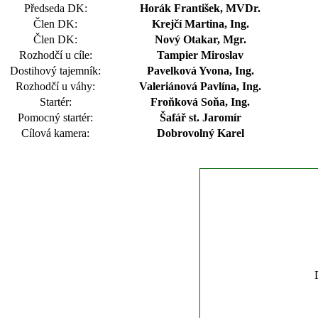
Předseda DK:
Horák František, MVDr.
Člen DK:
Krejčí Martina, Ing.
Člen DK:
Nový Otakar, Mgr.
Rozhodčí u cíle:
Tampier Miroslav
Dostihový tajemník:
Pavelková Yvona, Ing.
Rozhodčí u váhy:
Valeriánová Pavlína, Ing.
Startér:
Froňková Soňa, Ing.
Pomocný startér:
Šafář st. Jaromír
Cílová kamera:
Dobrovolný Karel