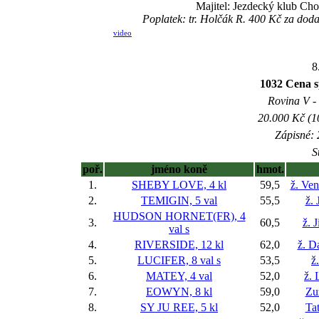
Majitel: Jezdecký klub Ch
Poplatek: tr. Holčák R. 400 Kč za doda
video
8
1032 Cena
Rovina V - 
20.000 Kč (1
Zápisné: 
S
poř.
jméno koně
hmot.
1.
SHEBY LOVE, 4 kl
59,5
ž. Ve
2.
TEMIGIN, 5 val
55,5
ž. 
HUDSON HORNET(FR), 4
3.
60,5
ž. 
val
s
4.
RIVERSIDE, 12 kl
62,0
ž. D
5.
LUCIFER, 8 val
s
53,5
ž
6.
MATEY, 4 val
52,0
ž. 
7.
EOWYN, 8 kl
59,0
Zu
8.
SY JU REE, 5 kl
52,0
Ta