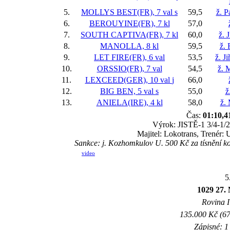
5.
MOLLYS BEST(FR), 7 val
s
59,5
ž. P
6.
BEROUYINE(FR), 7 kl
57,0
7.
SOUTH CAPTIVA(FR), 7 kl
60,0
ž. 
8.
MANOLLA, 8 kl
59,5
ž.
9.
LET FIRE(FR), 6 val
53,5
ž. J
10.
ORSSIO(FR), 7 val
54,5
ž. 
11.
LEXCEED(GER), 10 val
j
66,0
12.
BIG BEN, 5 val
s
55,0
ž
13.
ANIELA(IRE), 4 kl
58,0
ž.
Čas:
01:10,4
Výrok: JISTĚ-1 3/4-1/2-
Majitel: Lokotrans, Trenér
Sankce: j. Kozhomkulov U. 500 Kč za tísnění 
video
5
1029 27. 
Rovina I 
135.000 Kč (67
Zápisné: 1 