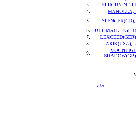
3.
BEROUYINE(FR)
4.
MANOLLA, 7
5.
SPENCER(GB), 
6.
ULTIMATE FIGHT(F
7.
LEXCEED(GER),
8.
JARIK(USA), 5
MOONLIG
9.
SHADOW(GB), 
M
video