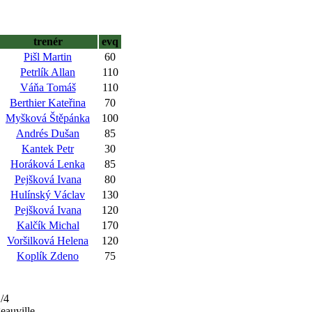
trenér
evq
Pišl Martin
60
Petrlík Allan
110
Váňa Tomáš
110
Berthier Kateřina
70
Myšková Štěpánka
100
Andrés Dušan
85
Kantek Petr
30
Horáková Lenka
85
Pejšková Ivana
80
Hulínský Václav
130
Pejšková Ivana
120
Kalčík Michal
170
Voršilková Helena
120
Koplík Zdeno
75
/4
eauville