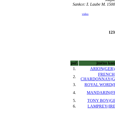
Sankce: ž. Laube M. 1500
video
12
poř.
jméno kon
1.
ARION(GER), 
FRENCH
2.
CHARDONNAY(GER
3.
ROYAL WORD(FR
4.
MANDARIN(FR)
5.
TONY BOY(GB),
6.
LAMPREY(IRE),