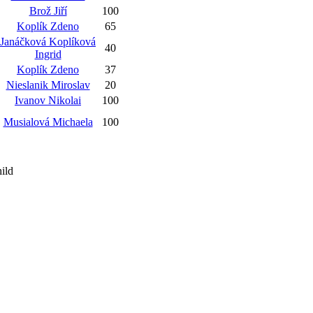
Brož Jiří
100
Koplík Zdeno
65
Janáčková Koplíková
40
Ingrid
Koplík Zdeno
37
Nieslanik Miroslav
20
Ivanov Nikolai
100
Musialová Michaela
100
ild