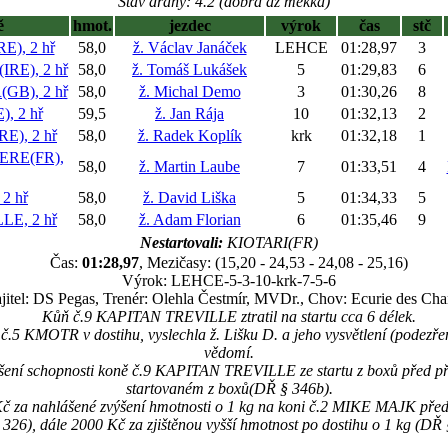
Stav dráhy: 4.2 (dobrá až měkká)
ě
hmot.
jezdec
výrok
čas
stč
), 2 hř
58,0
ž. Václav Janáček
LEHCE
01:28,97
3
RE), 2 hř
58,0
ž. Tomáš Lukášek
5
01:29,83
6
B), 2 hř
58,0
ž. Michal Demo
3
01:30,26
8
, 2 hř
59,5
ž. Jan Rája
10
01:32,13
2
), 2 hř
58,0
ž. Radek Koplík
krk
01:32,18
1
ERE(FR),
58,0
ž. Martin Laube
7
01:33,51
4
2 hř
58,0
ž. David Liška
5
01:34,33
5
E, 2 hř
58,0
ž. Adam Florian
6
01:35,46
9
Nestartovali:
KIOTARI(FR)
Čas:
01:28,97
, Mezičasy: (15,20 - 24,53 - 24,08 - 25,16)
Výrok: LEHCE-5-3-10-krk-7-5-6
jitel: DS Pegas, Trenér: Olehla Čestmír, MVDr., Chov: Ecurie des Ch
Kůň č.9 KAPITAN TREVILLE ztratil na startu cca 6 délek.
č.5 KMOTR v dostihu, vyslechla ž. Lišku D. a jeho vysvětlení (podezře
vědomí.
šení schopnosti koně č.9 KAPITAN TREVILLE ze startu z boxů před pří
startovaném z boxů(DŘ § 346b).
 Kč za nahlášené zvýšení hmotnosti o 1 kg na koni č.2 MIKE MAJK pře
326), dále 2000 Kč za zjištěnou vyšší hmotnost po dostihu o 1 kg (DŘ 