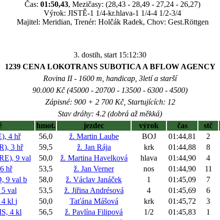
Čas:
01:50,43
, Mezičasy: (28,43 - 28,49 - 27,24 - 26,27)
Výrok: JISTĚ-1 1/4-kr.hlava-1 1/4-4 1/2-3/4
Majitel: Meridian, Trenér: Holčák Radek, Chov: Gest.Röttgen
3. dostih, start 15:12:30
1239 CENA LOKOTRANS SUBOTICA A BFLOW AGENCY
Rovina II - 1600 m, handicap, 3letí a starší
90.000 Kč (45000 - 20700 - 13500 - 6300 - 4500)
Zápisné: 900 + 2 700 Kč, Startujících: 12
Stav dráhy: 4.2 (dobrá až měkká)
ě
hmot.
jezdec
výrok
čas
stč
, 4 hř
56,0
ž. Martin Laube
BOJ
01:44,81
2
, 3 hř
59,5
ž. Jan Rája
krk
01:44,88
8
), 9 val
50,0
ž. Martina Havelková
hlava
01:44,90
4
6 hř
53,5
ž. Jan Verner
nos
01:44,90
11
 9 val
b
58,0
ž. Václav Janáček
1
01:45,09
7
5 val
53,5
ž. Jiřina Andrésová
4
01:45,69
6
4 kl
j
50,0
Taťána Mášová
krk
01:45,72
3
, 4 kl
56,5
ž. Pavlína Filipová
1/2
01:45,83
1