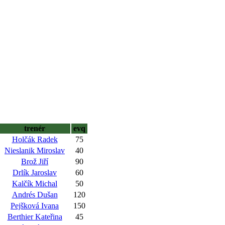
trenér
evq
Holčák Radek
75
Nieslanik Miroslav
40
Brož Jiří
90
Drlík Jaroslav
60
Kalčík Michal
50
Andrés Dušan
120
Pejšková Ivana
150
Berthier Kateřina
45