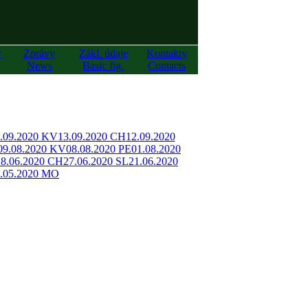
y
Zprávy
Zákl. údaje
Kontakty
News
Basic fig.
Contacts
.09.2020 KV
13.09.2020 CH
12.09.2020
09.08.2020 KV
08.08.2020 PE
01.08.2020
28.06.2020 CH
27.06.2020 SL
21.06.2020
.05.2020 MO