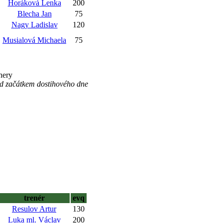
Horáková Lenka
200
Blecha Jan
75
Nagy Ladislav
120
Musialová Michaela
75
nery
ed začátkem dostihového dne
trenér
evq
Resulov Artur
130
Luka ml. Václav
200