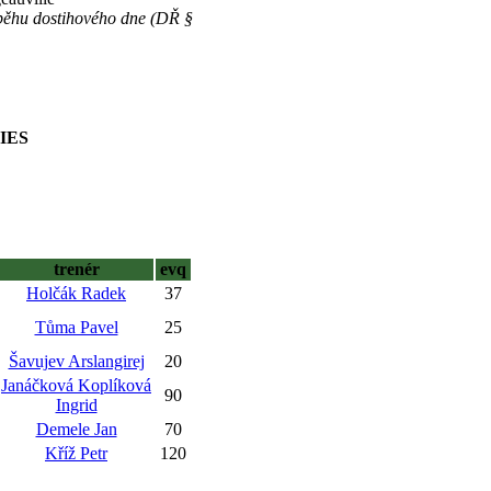
běhu dostihového dne (DŘ §
IES
trenér
evq
Holčák Radek
37
Tůma Pavel
25
Šavujev Arslangirej
20
Janáčková Koplíková
90
Ingrid
Demele Jan
70
Kříž Petr
120