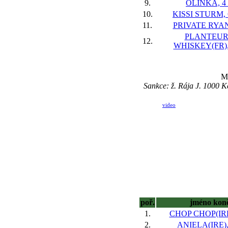
9.
OLINKA, 4 
10.
KISSI STURM, 
11.
PRIVATE RYAN,
PLANTEUR
12.
WHISKEY(FR), 
Ma
Sankce: ž. Rája J. 1000 
video
poř.
jméno kon
1.
CHOP CHOP(IRE)
2.
ANIELA(IRE), 