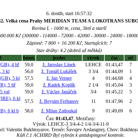
6. dostih, start 16:57:32
 42. Velká cena Prahy MERIDIAN TEAM A LOKOTRANS SUB
Rovina L - 1600 m, cena, 3letí a starší
600.000 Kč (300000 - 114000 - 72000 - 42000 - 30000 - 24000 - 18000
Zápisné: 7 800 + 16 200 Kč, Startujících: 7
Stav dráhy: 4.2 (dobrá až měkká)
ě
hmot.
jezdec
výrok
čas
stč
B), 4 hř
59,0
ž. Jaroslav Línek
LEHCE
01:43,47
7
3 kl
56,0
ž. Tomáš Lukášek
3 3/4
01:44,09
1
B), 5 kl
57,5
ž. Jan Verner
4
01:44,68
4
, 5 hř
59,0
ž. Radek Koplík
2 1/4
01:45,04
3
 val
59,0
ž. Václav Janáček
3/4
01:45,22
5
RE), 6 kl
57,5
ž. Beysim Ferhanov
11
01:47,96
2
, 6 kl
b
58,0
ž. Milan Zatloukal
9
01:49,69
6
Čas:
01:43,47
, Mezičasy:
Výrok: LEHCE-3 3/4-4-2 1/4-3/4-11-9
tel: Valentin Bukhtoyarov, Trenér: Šavujev Arslangirej, Chov: Bukhtoy
Kůň č.1 ACHIRD Byl vybrán k antidopingové kontrole.