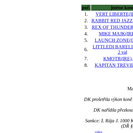
poř.
jméno kon
1.
VERT LIBERTE(IRE
2.
RABBIT RED JAZZ(I
3.
REX OF THUNDER(G
4.
MIKE MAJK(IRE)
5.
LAUNCH ZONE(IRE
LITTLEDI BARELI
6.
2 val
7.
KMOTR(IRE), 
8.
KAPITAN TREVILL
Ma
DK prošetřila výkon koně 
DK nařídila přezkou
Sankce: ž. Rája J. 1000
(DŘ § 
video