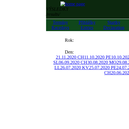
VÝSLEDKY
/results/
Termíny
Přihlášky
Startky
Racedays
Entries
Declaration
««
Rok:
»»
Den:
21.11.2020 CH
11.10.2020 PE
10.10.2
SL
06.09.2020 CH
30.08.2020 MO
29.08
LL
26.07.2020 KV
25.07.2020 PE
24.07.
CH
20.06.20