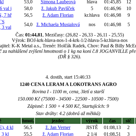
kl
53,0
Simona Laubeová
hlava
01:45,85
12
6 val
j
58,0
ž. Jakub Pavlíček
5
01:46,96
10
 7 hř
56,5
ž. Adam Florian
kr.hlava
01:46,98
9
`S
54,0
ž. Michaela Musialová
nos
01:46,98
5
3 val
Čas:
01:44,81
, Mezičasy: (26,82 - 26,33 - 26,11 - 25,55)
Výrok: BOJ-krk-hlava-nos-1-4-krk-1/2-hlava-5-kr.hlava-nos
jitel: K-K Metal a.s., Trenér: Holčák Radek, Chov: Paul & Billy McE
Kč za nahlášené zvýšení hmotnosti o 1 kg na koni č.8 JOGANVILLE př
(DŘ § 326).
4. dostih, start 15:46:33
1240 CENA LERAM A LOKOTRANS AGRO
Rovina I - 1100 m, cena, 3letí a starší
150.000 Kč (75000 - 34500 - 22500 - 10500 - 7500)
Zápisné: 1 500 + 4 500 Kč, Startujících: 9
Stav dráhy: 4.2 (dobrá až měkká)
ě
hmot.
jezdec
výrok
čas
stč
, 4 kl
56,5
ž. Jan Verner
JISTĚ
01:08,13
2
3 kl
55,5
ž. Adam Florian
2 1/4
01:08,51
3