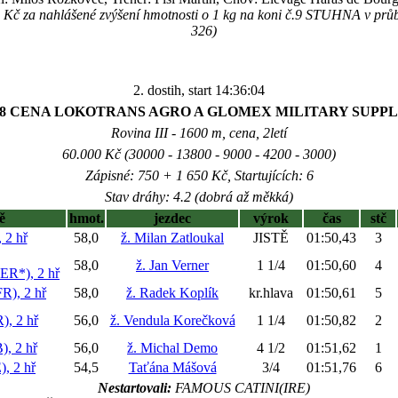
 Kč za nahlášené zvýšení hmotnosti o 1 kg na koni č.9 STUHNA v prů
326)
2. dostih, start 14:36:04
38 CENA LOKOTRANS AGRO A GLOMEX MILITARY SUPPL
Rovina III - 1600 m, cena, 2letí
60.000 Kč (30000 - 13800 - 9000 - 4200 - 3000)
Zápisné: 750 + 1 650 Kč, Startujících: 6
Stav dráhy: 4.2 (dobrá až měkká)
ě
hmot.
jezdec
výrok
čas
stč
2 hř
58,0
ž. Milan Zatloukal
JISTĚ
01:50,43
3
58,0
ž. Jan Verner
1 1/4
01:50,60
4
*), 2 hř
), 2 hř
58,0
ž. Radek Koplík
kr.hlava
01:50,61
5
, 2 hř
56,0
ž. Vendula Korečková
1 1/4
01:50,82
2
 2 hř
56,0
ž. Michal Demo
4 1/2
01:51,62
1
 2 hř
54,5
Taťána Mášová
3/4
01:51,76
6
Nestartovali:
FAMOUS CATINI(IRE)