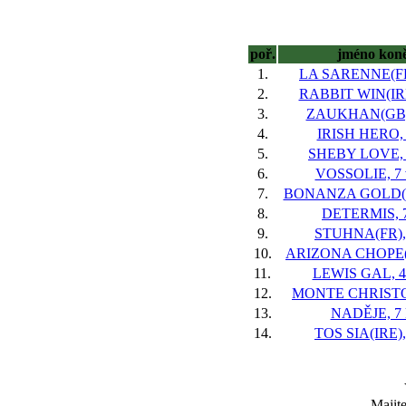
poř.
jméno kon
1.
LA SARENNE(FR)
2.
RABBIT WIN(IRE)
3.
ZAUKHAN(GB),
4.
IRISH HERO, 
5.
SHEBY LOVE, 
6.
VOSSOLIE, 7 
7.
BONANZA GOLD(IR
8.
DETERMIS, 7
9.
STUHNA(FR), 
10.
ARIZONA CHOPE(F
11.
LEWIS GAL, 4
12.
MONTE CHRISTO,
13.
NADĚJE, 7 
14.
TOS SIA(IRE), 
Majite