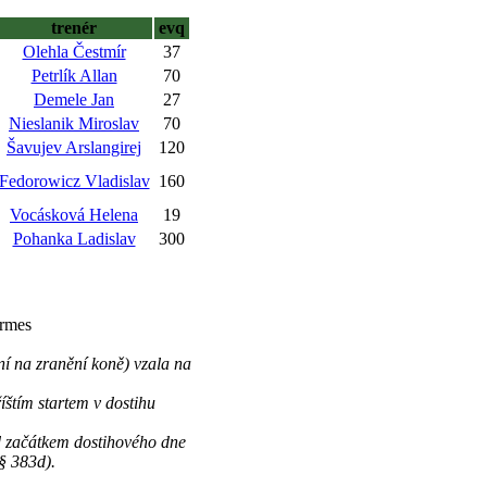
trenér
evq
Olehla Čestmír
37
Petrlík Allan
70
Demele Jan
27
Nieslanik Miroslav
70
Šavujev Arslangirej
120
Fedorowicz Vladislav
160
Vocásková Helena
19
Pohanka Ladislav
300
armes
ní na zranění koně) vzala na
štím startem v dostihu
d začátkem dostihového dne
§ 383d).