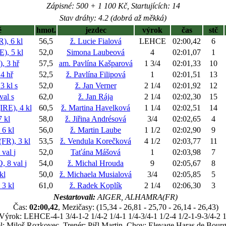
Zápisné: 500 + 1 100 Kč, Startujících: 14
Stav dráhy: 4.2 (dobrá až měkká)
ě
hmot.
jezdec
výrok
čas
stč
, 6 kl
56,5
ž. Lucie Fialová
LEHCE
02:00,42
6
, 5 kl
52,0
Simona Laubeová
4
02:01,07
1
 3 hř
57,5
am. Pavlína Kašparová
1 3/4
02:01,33
10
4 hř
52,5
ž. Pavlína Filipová
1
02:01,51
13
3 kl
s
52,0
ž. Jan Verner
2 1/4
02:01,92
12
val
s
62,0
ž. Jan Rája
2 1/4
02:02,30
15
E), 4 kl
60,5
ž. Martina Havelková
1 1/4
02:02,51
14
 kl
58,0
ž. Jiřina Andrésová
3/4
02:02,65
4
6 kl
56,0
ž. Martin Laube
1 1/2
02:02,90
9
R), 3 kl
53,5
ž. Vendula Korečková
4 1/2
02:03,77
11
 val
j
52,0
Taťána Mášová
1
02:03,98
7
 8 val
j
54,0
ž. Michal Hrouda
9
02:05,67
8
kl
50,0
ž. Michaela Musialová
3/4
02:05,85
5
3 kl
61,0
ž. Radek Koplík
2 1/4
02:06,30
3
Nestartovali:
AIGER, ALHAMRA(FR)
Čas:
02:00,42
, Mezičasy: (15,34 - 26,81 - 25,70 - 26,14 - 26,43)
Výrok: LEHCE-4-1 3/4-1-2 1/4-2 1/4-1 1/4-3/4-1 1/2-4 1/2-1-9-3/4-2 1
l: Miloš Rozkovec, Trenér: Pišl Martin, Chov: Elevage Haras de Bourg