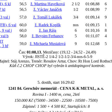
, 6 kl
56,5
ž. Martina Havelková
2 1/2
01:08,88
6
 kl
56,5
ž. Václav Janáček
1/2
01:08,99
7
3 val
j
57,0
ž. Tomáš Lukášek
3/4
01:09,14
9
R), 6 val
60,0
ž. Radek Koplík
nos
01:09,15
1
 9 val
j
60,0
ž. Jan Rája
6
01:10,16
8
 val
b
58,0
ž. Beysim Ferhanov
5
01:11,07
4
HT
59,0
ž. Michaela Musialová
9
01:12,68
5
3 hř
Čas:
01:08,13
, Mezičasy: (19,12 - 24,52 - 24,49)
Výrok: JISTĚ-2 1/4-2 1/2-1/2-3/4-nos-6-5-9
ajitel: Stáj Arenzo, Trenér: Resulov Artur, Chov: Rt Hon Lord Rothsch
Kůň č.2 CHOP CHOP byl vybrán k antidopingové kontrole.
5. dostih, start 16:29:42
1241 84. Gerschův memoriál - CENA K-K METAL, a. s.
Rovina I - 1400 m, cena, 2letí
150.000 Kč (75000 - 34500 - 22500 - 10500 - 7500)
Zápisné: 1 500 + 4 500 Kč, Startujících: 8