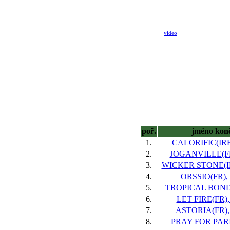
video
poř.
jméno kon
1.
CALORIFIC(IRE)
2.
JOGANVILLE(FR)
3.
WICKER STONE(IRE
4.
ORSSIO(FR), 
5.
TROPICAL BOND,
6.
LET FIRE(FR), 
7.
ASTORIA(FR), 
8.
PRAY FOR PARIS