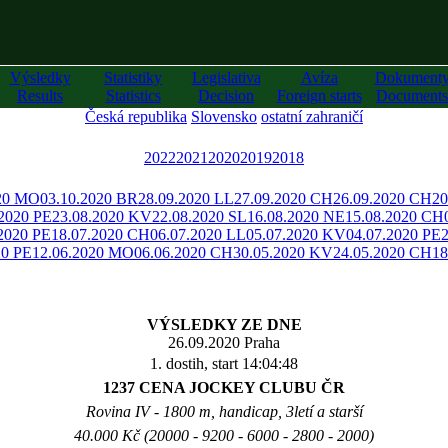
Výsledky
Statistiky
Legislativa
Avíza
Dokument
Results
Statistics
Decision
Foreign starts
Documents
Česká republika
Slovensko
ostatní zahraničí
2022
2021
2020
2019
2018
020 MO
03.10.2020 BR
28.09.2020 LL
27.09.2020 CH
26.09.2020 CH
20
.2020 PE
23.08.2020 KV
22.08.2020 SL
16.08.2020 NE
15.08.2020 CH
2020 PE
18.07.2020 CH
06.07.2020 LL
05.07.2020 KV
04.07.2020 PE
20 PE
12.06.2020 MO
06.06.2020 CH
30.05.2020 KV
24.05.2020 CH
18
VÝSLEDKY ZE DNE
26.09.2020 Praha
1. dostih, start 14:04:48
1237 CENA JOCKEY CLUBU ČR
Rovina IV - 1800 m, handicap, 3letí a starší
40.000 Kč (20000 - 9200 - 6000 - 2800 - 2000)