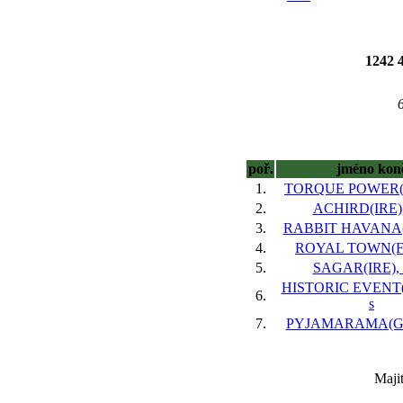
1242
poř.
jméno kon
1.
TORQUE POWER(G
2.
ACHIRD(IRE), 
3.
RABBIT HAVANA(G
4.
ROYAL TOWN(FR)
5.
SAGAR(IRE), 5
HISTORIC EVENT(I
6.
s
7.
PYJAMARAMA(GB)
Maji