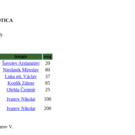
OTICA
)
trenér
evq
Šavujev Arslangirej
20
Nieslanik Miroslav
80
Luka ml. Václav
37
Koplík Zdeno
85
Olehla Čestmír
25
Ivanov Nikolai
100
Ivanov Nikolai
200
arov V.