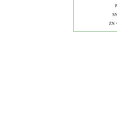
P
SN
ZN =