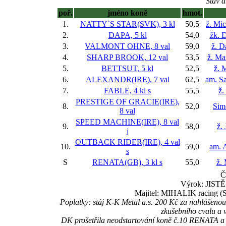
Stav d
poř.
jméno koně
hmot.
1.
NATTY`S STAR(SVK), 3 kl
50,5
ž. Mi
2.
DAPA, 5 kl
54,0
žk. 
3.
VALMONT OHNE, 8 val
59,0
ž. D
4.
SHARP BROOK, 12 val
53,5
ž. Ma
5.
BETTSUT, 5 kl
52,5
ž. 
6.
ALEXANDR(IRE), 7 val
62,5
am. S
7.
FABLE, 4 kl
s
55,5
ž.
PRESTIGE OF GRACIE(IRE),
8.
52,0
Sim
8 val
SPEED MACHINE(IRE), 8 val
9.
58,0
ž.
j
OUTBACK RIDER(IRE), 4 val
10.
59,0
am. 
s
S
RENATA(GB), 3 kl
s
55,0
ž.
Č
Výrok: JISTĚ-
Majitel: MIHALIK racing (S
Poplatky: stáj K-K Metal a.s. 200 Kč za nahlášeno
zkušebního cvalu a 
DK prošetřila neodstartování koně č.10 RENATA a v