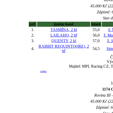
45.000 Kč (22
Zápisné: 6
Stav d
poř.
jméno koně
hmot.
1.
TASMÍNA, 2 kl
55,0
ž.
2.
LAILAHO, 2 hř
56,0
ž. Ma
3.
QUENTY, 2 kl
57,0
ž. 
RABBIT REQUINTO(IRE), 2
4.
54,5
Sim
hř
Č
Výr
Majitel: MPL Racing CZ, Tr
video
3
1174 C
Rovina III -
45.000 Kč (22
Zápisné: 6