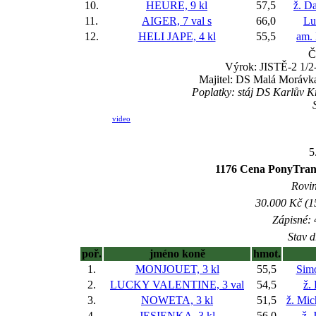
10.
HEURE, 9 kl
57,5
ž. D
11.
AIGER, 7 val
s
66,0
Lu
12.
HELI JAPE, 4 kl
55,5
am.
Č
Výrok: JISTĚ-2 1/2-
Majitel: DS Malá Morávka
Poplatky: stáj DS Karlův K
video
5
1176 Cena PonyTrans 
Rovin
30.000 Kč (1
Zápisné: 
Stav d
poř.
jméno koně
hmot.
1.
MONJOUET, 3 kl
55,5
Sim
2.
LUCKY VALENTINE, 3 val
54,5
ž.
3.
NOWETA, 3 kl
51,5
ž. Mic
4.
JESIENKA, 3 kl
56,0
ž. 