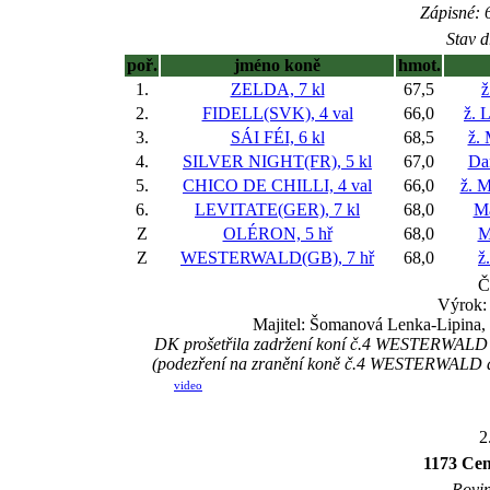
Zápisné: 6
Stav d
poř.
jméno koně
hmot.
1.
ZELDA, 7 kl
67,5
ž
2.
FIDELL(SVK), 4 val
66,0
ž. 
3.
SÁI FÉI, 6 kl
68,5
ž.
4.
SILVER NIGHT(FR), 5 kl
67,0
Da
5.
CHICO DE CHILLI, 4 val
66,0
ž. 
6.
LEVITATE(GER), 7 kl
68,0
Ma
Z
OLÉRON, 5 hř
68,0
M
Z
WESTERWALD(GB), 7 hř
68,0
ž
Č
Výrok: 
Majitel: Šomanová Lenka-Lipina,
DK prošetřila zadržení koní č.4 WESTERWALD a 
(podezření na zranění koně č.4 WESTERWALD a 
video
2
1173 Cen
Rovin