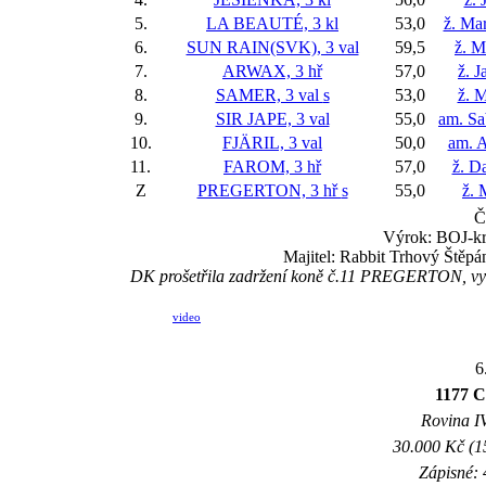
5.
LA BEAUTÉ, 3 kl
53,0
ž. Ma
6.
SUN RAIN(SVK), 3 val
59,5
ž. M
7.
ARWAX, 3 hř
57,0
ž. J
8.
SAMER, 3 val
s
53,0
ž. 
9.
SIR JAPE, 3 val
55,0
am. Sa
10.
FJÄRIL, 3 val
50,0
am. 
11.
FAROM, 3 hř
57,0
ž. D
Z
PREGERTON, 3 hř
s
55,0
ž. 
Č
Výrok: BOJ-krk
Majitel: Rabbit Trhový Štěpá
DK prošetřila zadržení koně č.11 PREGERTON, vysle
video
6
1177 Ce
Rovina IV
30.000 Kč (1
Zápisné: 