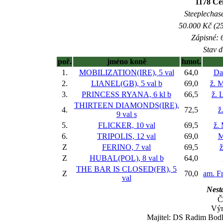
1178 Ce
Steeplechase
50.000 Kč (25
Zápisné: 6
Stav d
poř.
jméno koně
hmot.
1.
MOBILIZATION(IRE), 5 val
64,0
Da
2.
LIANEL(GB), 5 val
b
69,0
ž. 
3.
PRINCESS RYANA, 6 kl
b
66,5
ž. 
THIRTEEN DIAMONDS(IRE),
4.
72,5
ž
9 val
s
5.
FLICKER, 10 val
69,5
ž.
6.
TRIPOLIS, 12 val
69,0
M
Z
FERINO, 7 val
69,5
ž
Z
HUBAL(POL), 8 val
b
64,0
THE BAR IS CLOSED(FR), 5
Z
70,0
am. Fr
val
Nesta
Č
Výr
Majitel: DS Radim Bodl