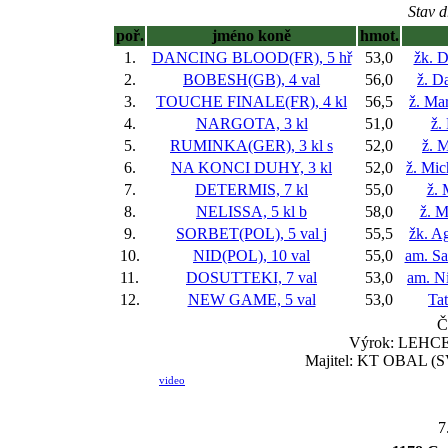
Stav d
poř.
jméno koně
hmot.
1.
DANCING BLOOD(FR), 5 hř
53,0
žk. D
2.
BOBESH(GB), 4 val
56,0
ž. D
3.
TOUCHE FINALE(FR), 4 kl
56,5
ž. Ma
4.
NARGOTA, 3 kl
51,0
ž.
5.
RUMINKA(GER), 3 kl
s
52,0
ž. 
6.
NA KONCI DUHY, 3 kl
52,0
ž. Mic
7.
DETERMIS, 7 kl
55,0
ž.
8.
NELISSA, 5 kl
b
58,0
ž. M
9.
SORBET(POL), 5 val
j
55,5
žk. A
10.
NID(POL), 10 val
55,0
am. S
11.
DOSUTTEKI, 7 val
53,0
am. Ni
12.
NEW GAME, 5 val
53,0
Ta
Č
Výrok: LEHCE-4
Majitel: KT OBAL (SV
video
7