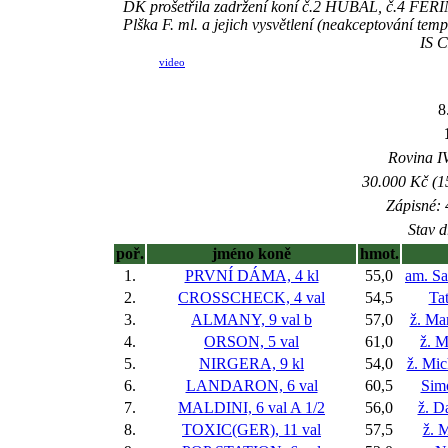
DK prošetřila zadržení koní č.2 HUBAL, č.4 FERI
Plška F. ml. a jejich vysvětlení (neakceptování 
IS 
video
8
Rovina IV
30.000 Kč (1
Zápisné: 
Stav d
poř.
jméno koně
hmot.
1.
PRVNÍ DÁMA, 4 kl
55,0
am. S
2.
CROSSCHECK, 4 val
54,5
Ta
3.
ALMANY, 9 val
b
57,0
ž. Ma
4.
ORSON, 5 val
61,0
ž. M
5.
NIRGERA, 9 kl
54,0
ž. Mic
6.
LANDARON, 6 val
60,5
Sim
7.
MALDINI, 6 val
A 1/2
56,0
ž. D
8.
TOXIC(GER), 11 val
57,5
ž. 