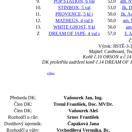
9.
POP STATION, 6 val
52,0
am. Ni
10.
STINBOX, 5 val
53,0
žk. D
11.
PROVENCE, 5 kl
j
50,0
žk. A
12.
MATHEUS, 4 val
b
50,0
am. 
13.
WHITE GHOST, 9 kl
56,0
am.
Z
DREAM OF JAPE, 4 val
s
57,0
ž. 
Č
Výrok: JISTĚ-3-3-
Majitel: Cardboard, T
Koňě č.10 ORSON a č.14 D
DK prošetřila zadržení koně č.14 DREAM OF JAPE
video
Předseda DK:
Vaňourek Jan, Ing.
Člen DK:
Treml František, Doc. MVDr.
Člen DK:
Vaňourek Aleš
Rozhodčí u cíle:
Srnec František
Dostihový tajemník:
Čapáková Jana
Rozhodčí u váhy:
Vychodilová Veronika, Bc.