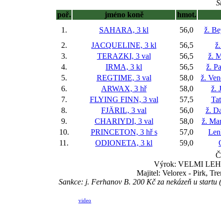
S
poř.
jméno koně
hmot.
1.
SAHARA, 3 kl
56,0
ž. B
2.
JACQUELINE, 3 kl
56,5
ž
3.
TERAZKI, 3 val
56,5
ž. 
4.
IRMA, 3 kl
56,5
ž. P
5.
REGTIME, 3 val
58,0
ž. Ve
6.
ARWAX, 3 hř
58,0
ž. 
7.
FLYING FINN, 3 val
57,5
Ta
8.
FJÄRIL, 3 val
56,0
ž. D
9.
CHARIYDI, 3 val
58,0
ž. Ma
10.
PRINCETON, 3 hř
s
57,0
Len
11.
ODIONETA, 3 kl
59,0
Č
Výrok: VELMI LEHCE
Majitel: Velorex - Pirk, T
Sankce: j. Ferhanov B. 200 Kč za nekázeň u startu 
video