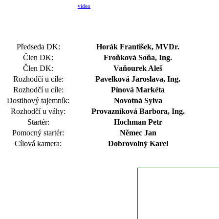
video
Předseda DK:
Horák František, MVDr.
Člen DK:
Froňková Soňa, Ing.
Člen DK:
Vaňourek Aleš
Rozhodčí u cíle:
Pavelková Jaroslava, Ing.
Rozhodčí u cíle:
Pínová Markéta
Dostihový tajemník:
Novotná Sylva
Rozhodčí u váhy:
Provazníková Barbora, Ing.
Startér:
Hochman Petr
Pomocný startér:
Němec Jan
Cílová kamera:
Dobrovolný Karel