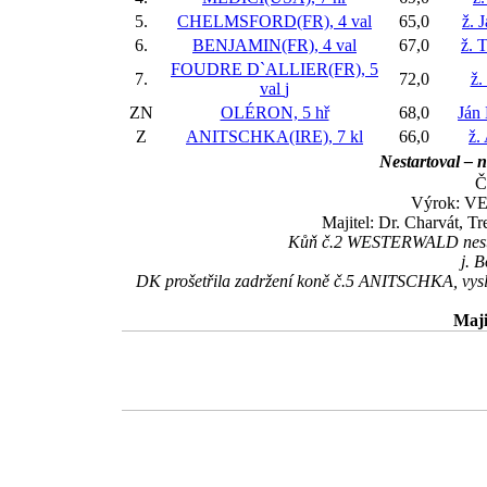
5.
CHELMSFORD(FR), 4 val
65,0
ž. 
6.
BENJAMIN(FR), 4 val
67,0
ž. 
FOUDRE D`ALLIER(FR), 5
7.
72,0
ž.
val
j
ZN
OLÉRON, 5 hř
68,0
Ján
Z
ANITSCHKA(IRE), 7 kl
66,0
ž.
Nestartoval – n
Č
Výrok: VE
Majitel: Dr. Charvát, T
Kůň č.2 WESTERWALD nestar
j. 
DK prošetřila zadržení koně č.5 ANITSCHKA, vyslec
Maji