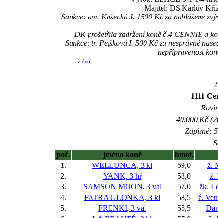
Majitel: DS Karlův Kříž
Sankce: am. Kašecká J. 1500 Kč za nahlášené zvý
DK prošetřila zadržení koně č.4 CENNIE a kon
Sankce: tr. Pejšková I. 500 Kč za nesprávné nas
nepřipravenost ko
video
2
1111 Ce
Rovin
40.000 Kč (2
Zápisné: 5
S
poř.
jméno koně
hmot.
1.
WELLUNCA, 3 kl
59,0
ž. 
2.
YANK, 3 hř
58,0
ž.
3.
SAMSON MOON, 3 val
57,0
žk. L
4.
FATRA GLONKA, 3 kl
58,5
ž. Ve
5.
FRENKI, 3 val
55,5
Dan