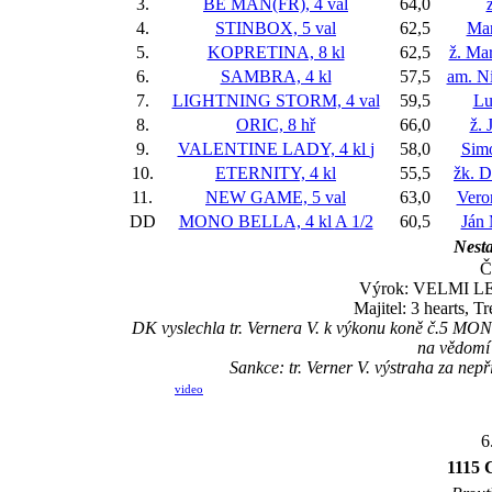
3.
BE MAN(FR), 4 val
64,0
4.
STINBOX, 5 val
62,5
Mar
5.
KOPRETINA, 8 kl
62,5
ž. Ma
6.
SAMBRA, 4 kl
57,5
am. Ni
7.
LIGHTNING STORM, 4 val
59,5
Lu
8.
ORIC, 8 hř
66,0
ž. 
9.
VALENTINE LADY, 4 kl
j
58,0
Sim
10.
ETERNITY, 4 kl
55,5
žk. D
11.
NEW GAME, 5 val
63,0
Vero
DD
MONO BELLA, 4 kl
A 1/2
60,5
Ján
Nesta
Č
Výrok: VELMI LEH
Majitel: 3 hearts, 
DK vyslechla tr. Vernera V. k výkonu koně č.5 MONO
na vědomí s
Sankce: tr. Verner V. výstraha za n
video
6
1115 