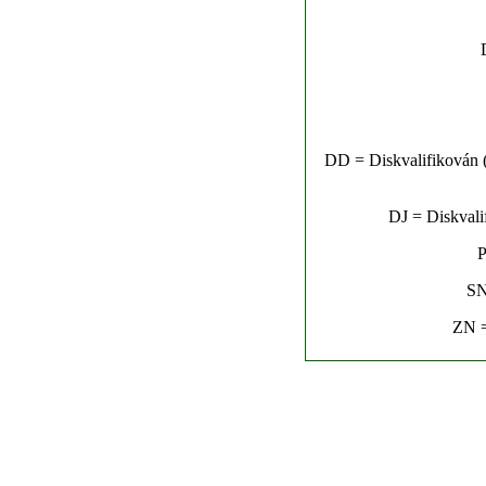
DD = Diskvalifikován (n
DJ = Diskvalif
P
SN
ZN =