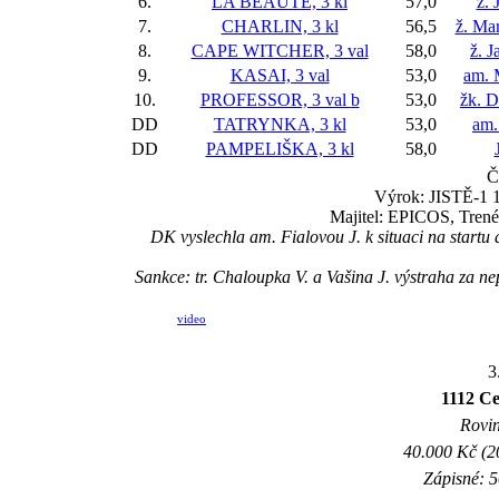
6.
LA BEAUTÉ, 3 kl
57,0
ž. 
7.
CHARLIN, 3 kl
56,5
ž. Ma
8.
CAPE WITCHER, 3 val
58,0
ž. J
9.
KASAI, 3 val
53,0
am. 
10.
PROFESSOR, 3 val
b
53,0
žk. D
DD
TATRYNKA, 3 kl
53,0
am.
DD
PAMPELIŠKA, 3 kl
58,0
Č
Výrok: JISTĚ-1 1/
Majitel: EPICOS, Trené
DK vyslechla am. Fialovou J. k situaci na startu a 
Sankce: tr. Chaloupka V. a Vašina J. výstraha z
video
3
1112 Ce
Rovin
40.000 Kč (2
Zápisné: 5