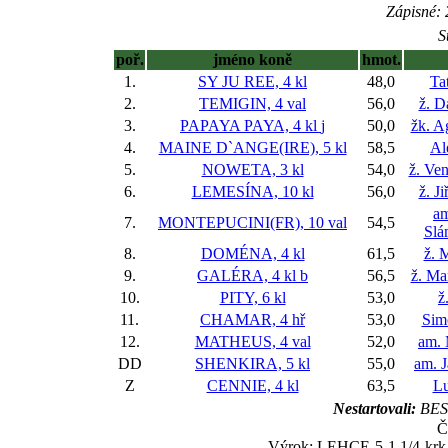
Zápisné: 
S
poř.
jméno koně
hmot.
1.
SY JU REE, 4 kl
48,0
Ta
2.
TEMIGIN, 4 val
56,0
ž. D
3.
PAPAYA PAYA, 4 kl
j
50,0
žk. A
4.
MAINE D`ANGE(IRE), 5 kl
58,5
Al
5.
NOWETA, 3 kl
54,0
ž. Ve
6.
LEMESÍNA, 10 kl
56,0
ž. J
am
7.
MONTEPUCINI(FR), 10 val
54,5
Slá
8.
DOMÉNA, 4 kl
61,5
ž. 
9.
GALÉRA, 4 kl
b
56,5
ž. Ma
10.
PITY, 6 kl
53,0
ž
11.
CHAMAR, 4 hř
53,0
Sim
12.
MATHEUS, 4 val
52,0
am. 
DD
SHENKIRA, 5 kl
55,0
am. 
Z
CENNIE, 4 kl
63,5
Lu
Nestartovali:
BES
Č
Výrok: LEHCE-5-1 1/4-krk-k