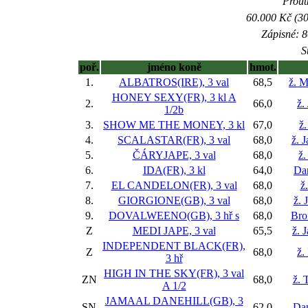
Prout
60.000 Kč (30
Zápisné: 8
S
poř.
jméno koně
hmot.
1.
ALBATROS(IRE), 3 val
68,5
ž. 
HONEY SEXY(FR), 3 kl
A
2.
66,0
ž.
1/2b
3.
SHOW ME THE MONEY, 3 kl
67,0
ž.
4.
SCALASTAR(FR), 3 val
68,0
ž. 
5.
ČÁRYJAPE, 3 val
68,0
ž.
6.
IDA(FR), 3 kl
64,0
Da
7.
EL CANDELON(FR), 3 val
68,0
ž
8.
GIORGIONE(GB), 3 val
68,0
ž. 
9.
DOVALWEENO(GB), 3 hř
s
68,0
Bro
Z
MEDI JAPE, 3 val
65,5
ž. 
INDEPENDENT BLACK(FR),
Z
68,0
ž.
3 hř
HIGH IN THE SKY(FR), 3 val
ZN
68,0
ž. 
A 1/2
JAMAAL DANEHILL(GB), 3
SN
62,0
Da