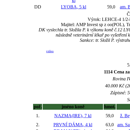
kl
DD
LYOBA, 5 kl
59,0
am. B
Č
Výrok: LEHCE-4 1/2-kr
Majitel: AMP Invest sp z oo(POL), 
DK vyslechla tr. Složila P. k výkonu koně č.12 LY
následně veterinární lékař po vyšetřen
Sankce: tr. Složil P. výst
video
5
1114 Cena za
Rovina IV
40.000 Kč (2
Zápisné: 5
S
poř.
jméno koně
hmot.
1.
NAZMA(IRE), 7 kl
59,0
ž. B
2.
PRVNÍ DÁMA, 4 kl
63,0
am. Sa