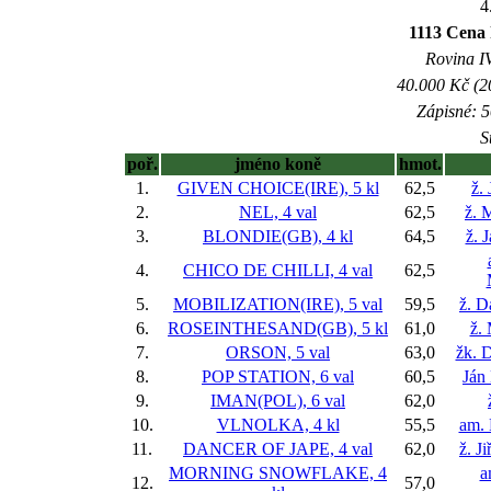
4
1113 Cena
Rovina IV
40.000 Kč (2
Zápisné: 5
S
poř.
jméno koně
hmot.
1.
GIVEN CHOICE(IRE), 5 kl
62,5
ž.
2.
NEL, 4 val
62,5
ž. 
3.
BLONDIE(GB), 4 kl
64,5
ž. 
4.
CHICO DE CHILLI, 4 val
62,5
5.
MOBILIZATION(IRE), 5 val
59,5
ž. D
6.
ROSEINTHESAND(GB), 5 kl
61,0
ž.
7.
ORSON, 5 val
63,0
žk. 
8.
POP STATION, 6 val
60,5
Ján
9.
IMAN(POL), 6 val
62,0
10.
VLNOLKA, 4 kl
55,5
am. 
11.
DANCER OF JAPE, 4 val
62,0
ž. J
MORNING SNOWFLAKE, 4
a
12.
57,0