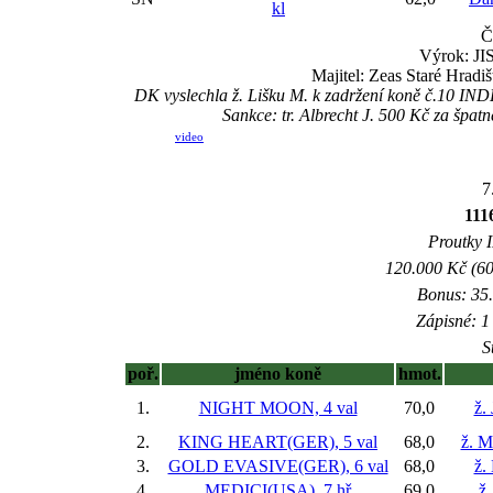
kl
Č
Výrok: JIS
Majitel: Zeas Staré Hradi
DK vyslechla ž. Lišku M. k zadržení koně č.10 I
Sankce: tr. Albrecht J. 500 Kč za š
video
7
111
Proutky I
120.000 Kč (60
Bonus: 35.
Zápisné: 1 
S
poř.
jméno koně
hmot.
1.
NIGHT MOON, 4 val
70,0
ž.
2.
KING HEART(GER), 5 val
68,0
ž. M
3.
GOLD EVASIVE(GER), 6 val
68,0
ž.
4.
MEDICI(USA), 7 hř
69,0
ž.