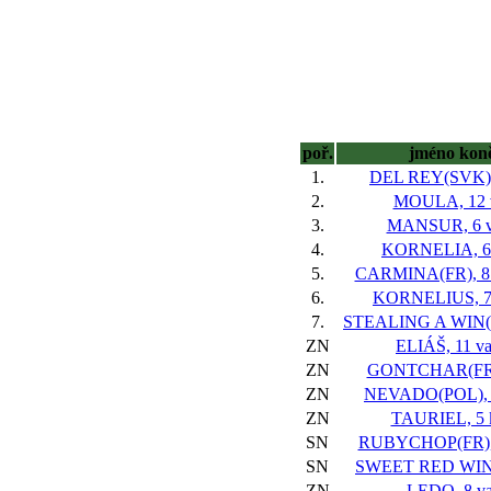
poř.
jméno kon
1.
DEL REY(SVK), 
2.
MOULA, 12 
3.
MANSUR, 6 
4.
KORNELIA, 6
5.
CARMINA(FR), 8
6.
KORNELIUS, 7
7.
STEALING A WIN(IR
ZN
ELIÁŠ, 11 v
ZN
GONTCHAR(FR),
ZN
NEVADO(POL), 
ZN
TAURIEL, 5 
SN
RUBYCHOP(FR), 
SN
SWEET RED WINE
ZN
LEDO, 8 va