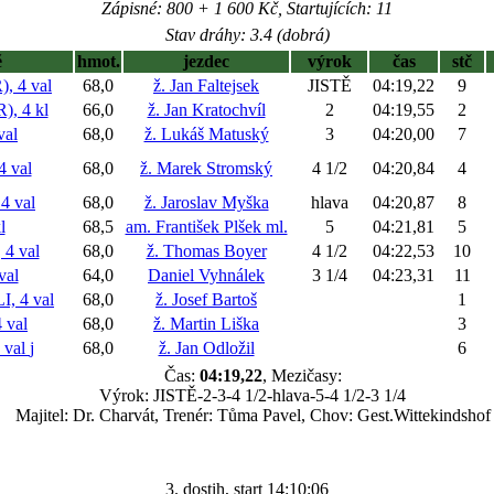
Zápisné: 800 + 1 600 Kč, Startujících: 11
Stav dráhy: 3.4 (dobrá)
ě
hmot.
jezdec
výrok
čas
stč
 4 val
68,0
ž. Jan Faltejsek
JISTĚ
04:19,22
9
, 4 kl
66,0
ž. Jan Kratochvíl
2
04:19,55
2
al
68,0
ž. Lukáš Matuský
3
04:20,00
7
 val
68,0
ž. Marek Stromský
4 1/2
04:20,84
4
4 val
68,0
ž. Jaroslav Myška
hlava
04:20,87
8
l
68,5
am. František Plšek ml.
5
04:21,81
5
4 val
68,0
ž. Thomas Boyer
4 1/2
04:22,53
10
val
64,0
Daniel Vyhnálek
3 1/4
04:23,31
11
, 4 val
68,0
ž. Josef Bartoš
1
val
68,0
ž. Martin Liška
3
 val
j
68,0
ž. Jan Odložil
6
Čas:
04:19,22
, Mezičasy:
Výrok: JISTĚ-2-3-4 1/2-hlava-5-4 1/2-3 1/4
Majitel: Dr. Charvát, Trenér: Tůma Pavel, Chov: Gest.Wittekindshof
3. dostih, start 14:10:06