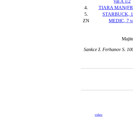
val
A 1/2
4.
TIARA MAN(FR),
5.
STARBUCK, 11
ZN
MEDIC, 7 v
Majit
Sankce ž. Ferhanov S. 10
video