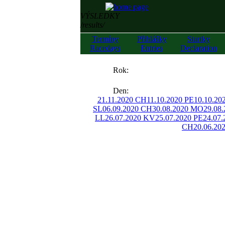
VÝSLEDKY
/results/
Termíny
Přihlášky
Startky
Racedays
Entries
Declaration
««
Rok:
»»
Den:
21.11.2020 CH
11.10.2020 PE
10.10.2
SL
06.09.2020 CH
30.08.2020 MO
29.08
LL
26.07.2020 KV
25.07.2020 PE
24.07.
CH
20.06.20