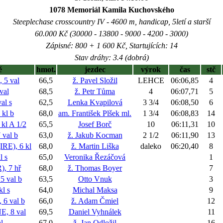
1078 Memoriál Kamila Kuchovského
Steeplechase crosscountry IV - 4600 m, handicap, 5letí a starší
60.000 Kč (30000 - 13800 - 9000 - 4200 - 3000)
Zápisné: 800 + 1 600 Kč, Startujících: 14
Stav dráhy: 3.4 (dobrá)
ě
hmot.
jezdec
výrok
čas
stč
5 val
66,5
ž. Pavel Složil
LEHCE
06:06,85
4
val
68,5
ž. Petr Tůma
4
06:07,71
5
val
s
62,5
Lenka Kvapilová
3 3/4
06:08,50
6
 kl
b
68,0
am. František Plšek ml.
1 3/4
06:08,83
14
 kl
A 1/2
65,5
Josef Borč
10
06:11,31
10
 val
b
63,0
ž. Jakub Kocman
2 1/2
06:11,90
13
E), 6 kl
68,0
ž. Martin Liška
daleko
06:20,40
8
al
s
65,0
Veronika Řezáčová
1
 7 hř
68,0
ž. Thomas Boyer
7
5 val
b
63,5
Otto Vnuk
3
kl
s
64,0
Michal Maksa
9
6 val
b
66,0
ž. Adam Čmiel
12
, 8 val
69,5
Daniel Vyhnálek
11
l
67,0
ž. Jan Odložil
16