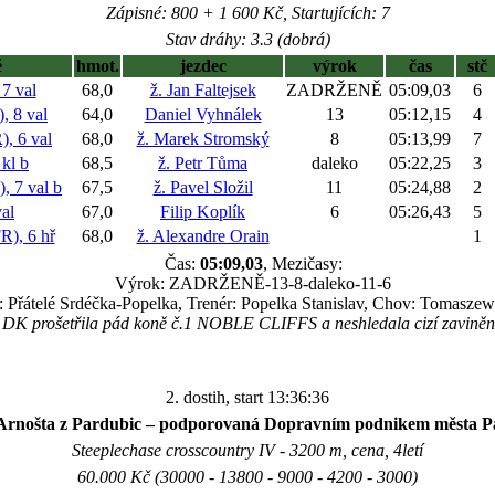
Zápisné: 800 + 1 600 Kč, Startujících: 7
Stav dráhy: 3.3 (dobrá)
ě
hmot.
jezdec
výrok
čas
stč
7 val
68,0
ž. Jan Faltejsek
ZADRŽENĚ
05:09,03
6
 8 val
64,0
Daniel Vyhnálek
13
05:12,15
4
 6 val
68,0
ž. Marek Stromský
8
05:13,99
7
 kl
b
68,5
ž. Petr Tůma
daleko
05:22,25
3
, 7 val
b
67,5
ž. Pavel Složil
11
05:24,88
2
al
67,0
Filip Koplík
6
05:26,43
5
), 6 hř
68,0
ž. Alexandre Orain
1
Čas:
05:09,03
, Mezičasy:
Výrok: ZADRŽENĚ-13-8-daleko-11-6
l: Přátelé Srdéčka-Popelka, Trenér: Popelka Stanislav, Chov: Tomasze
DK prošetřila pád koně č.1 NOBLE CLIFFS a neshledala cizí zaviněn
2. dostih, start 13:36:36
Arnošta z Pardubic – podporovaná Dopravním podnikem města Par
Steeplechase crosscountry IV - 3200 m, cena, 4letí
60.000 Kč (30000 - 13800 - 9000 - 4200 - 3000)