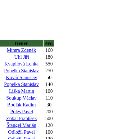
trenér
evq
Mimra Zdeněk
160
Uhl Jiří
180
Kvapilová Lenka
550
Popelka Stanislav
250
Kovář Stanislav
50
Popelka Stanislav
140
Liška Martin
100
Soukup Václav
110
Bodlák Radim
30
Poles Pavel
200
Zobal František
500
Štangel Marián
120
Odložil Pavel
100
Odložil Pavel
120