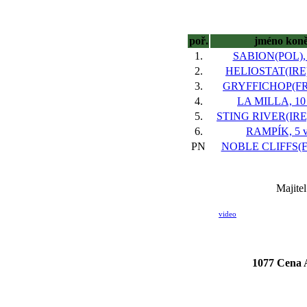
poř.
jméno kon
1.
SABION(POL), 
2.
HELIOSTAT(IRE),
3.
GRYFFICHOP(FR),
4.
LA MILLA, 10
5.
STING RIVER(IRE)
6.
RAMPÍK, 5 v
PN
NOBLE CLIFFS(FR
Majite
video
1077 Cena 