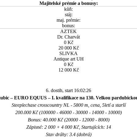
Majitelské prémie a bonusy:
kůň:
stáj:
maj. prémie:
bonus:
AZTEK
Dr. Charvát
0 Kč
20 000 Kč
SLIVKA
Antique art UH
0 Kč
12 000 Kč
6. dostih, start 16:02:26
ubic – EURO EQUUS – I. kvalifikace na 130. Velkou pardubickou 
Steeplechase crosscountry NL - 5800 m, cena, 5letí a starší
200.000 Kč (100000 - 46000 - 30000 - 14000 - 10000)
Bonus: 40.000 Kč (20000 - 12000 - 8000)
Zápisné: 2 000 + 4 000 Kč, Startujících: 14
Stav dráhy: 3.4 (dobrá)