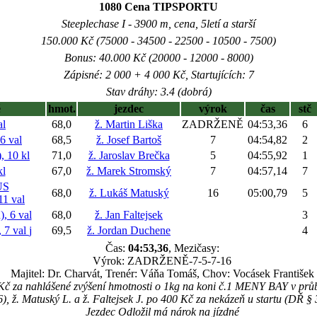
1080 Cena TIPSPORTU
Steeplechase I - 3900 m, cena, 5letí a starší
150.000 Kč (75000 - 34500 - 22500 - 10500 - 7500)
Bonus: 40.000 Kč (20000 - 12000 - 8000)
Zápisné: 2 000 + 4 000 Kč, Startujících: 7
Stav dráhy: 3.4 (dobrá)
ě
hmot.
jezdec
výrok
čas
stč
al
68,0
ž. Martin Liška
ZADRŽENĚ
04:53,36
6
6 val
68,5
ž. Josef Bartoš
7
04:54,82
2
 10 kl
71,0
ž. Jaroslav Brečka
5
04:55,92
1
l
67,0
ž. Marek Stromský
7
04:57,14
7
US
68,0
ž. Lukáš Matuský
16
05:00,79
5
1 val
 6 val
68,0
ž. Jan Faltejsek
3
7 val
j
69,5
ž. Jordan Duchene
4
Čas:
04:53,36
, Mezičasy:
Výrok: ZADRŽENĚ-7-5-7-16
Majitel: Dr. Charvát, Trenér: Váňa Tomáš, Chov: Vocásek František
 Kč za nahlášené zvýšení hmotnosti o 1kg na koni č.1 MENY BAY v pr
), ž. Matuský L. a ž. Faltejsek J. po 400 Kč za nekázeň u startu (DŘ § 
Jezdec Odložil má nárok na jízdné