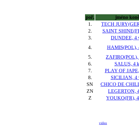
poř.
jméno kon
1.
TECH JURY(GER),
2.
SAINT SHINE(FR)
3.
DUNDEE, 4 v
4.
HAMIS(POL), 4
5.
ZAFIRO(POL), 
6.
SALUS, 4 k
7.
PLAY OF JAPE, 
8.
SICILIAN, 4 
SN
CHICO DE CHILLI
ZN
LEGERTON, 4 
Z
YOUKO(FR), 4
video