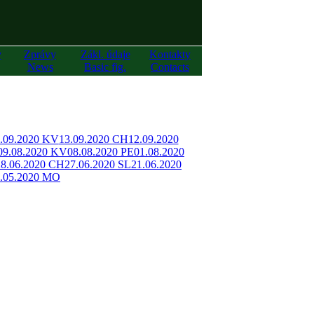
y
Zprávy
Zákl. údaje
Kontakty
News
Basic fig.
Contacts
.09.2020 KV
13.09.2020 CH
12.09.2020
09.08.2020 KV
08.08.2020 PE
01.08.2020
28.06.2020 CH
27.06.2020 SL
21.06.2020
.05.2020 MO