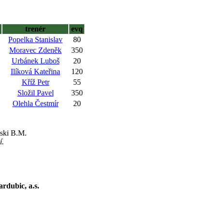
trenér
evq
Popelka Stanislav
80
Moravec Zdeněk
350
Urbánek Luboš
20
Ilíková Kateřina
120
Kříž Petr
55
Složil Pavel
350
Olehla Čestmír
20
wski B.M.
í.
dubic, a.s.