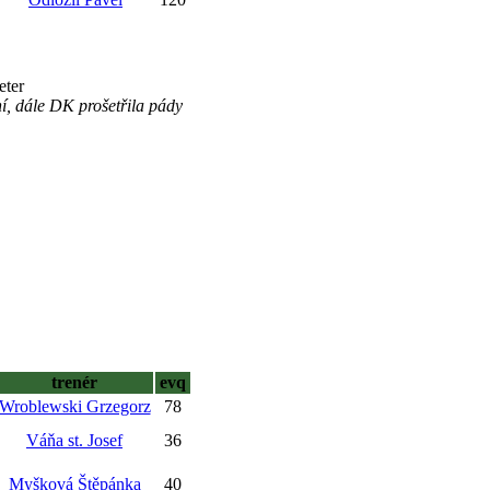
eter
í, dále DK prošetřila pády
trenér
evq
Wroblewski Grzegorz
78
Váňa st. Josef
36
Myšková Štěpánka
40