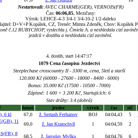
Nestartovali:
AVEC CHARME(GER), VERNOIS(FR)
Čas:
06:06,85
, Mezičasy:
Výrok: LEHCE-4-3 3/4-1 3/4-10-2 1/2-daleko
ajitel: D+V+P Kopálek, CZ, Trenér: Mimra Zdeněk, Chov: Kopálek P
koně č.12 RUBYCHOP, vyslechla j. Čmiela A. a neshledala cizí zaviněn
jezdců v dostihu a neshledala cizí zavinění.
4. dostih, start 14:47:17
1079 Cena časopisu Jezdectví
Steeplechase crosscountry II - 3300 m, cena, 5letí a starší
120.000 Kč (60000 - 27600 - 18000 - 8400 - 6000)
Bonus: 35.000 Kč (17500 - 10500 - 7000)
Zápisné: 1 600 + 3 200 Kč, Startujících: 6
Stav dráhy: 3.4 (dobrá)
ě
hmot.
jezdec
výrok
čas
stč
 6 kl
67,0
ž. Sertash Ferhanov
BOJ
04:04,43
5
(GB), 11
69,0
ž. Jan Kratochvíl
1
04:04,59
2
(FR), 8
68,5
ž. Jaroslav Myška
1
04:04,76
6