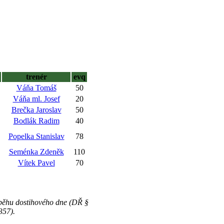
trenér
evq
Váňa Tomáš
50
Váňa ml. Josef
20
Brečka Jaroslav
50
Bodlák Radim
40
Popelka Stanislav
78
Seménka Zdeněk
110
Vítek Pavel
70
ůběhu dostihového dne (DŘ §
357).