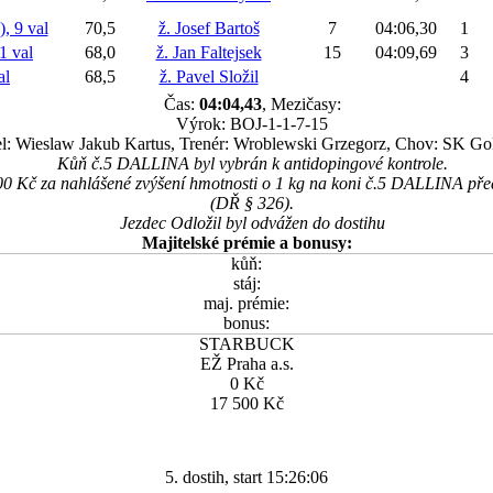
 9 val
70,5
ž. Josef Bartoš
7
04:06,30
1
 val
68,0
ž. Jan Faltejsek
15
04:09,69
3
al
68,5
ž. Pavel Složil
4
Čas:
04:04,43
, Mezičasy:
Výrok: BOJ-1-1-7-15
el: Wieslaw Jakub Kartus, Trenér: Wroblewski Grzegorz, Chov: SK G
Kůň č.5 DALLINA byl vybrán k antidopingové kontrole.
00 Kč za nahlášené zvýšení hmotnosti o 1 kg na koni č.5 DALLINA př
(DŘ § 326).
Jezdec Odložil byl odvážen do dostihu
Majitelské prémie a bonusy:
kůň:
stáj:
maj. prémie:
bonus:
STARBUCK
EŽ Praha a.s.
0 Kč
17 500 Kč
5. dostih, start 15:26:06