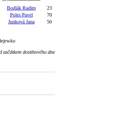
Bodlák Radim
23
Poles Pavel
70
Junková Jana
50
olejewko
ed začátkem dostihového dne