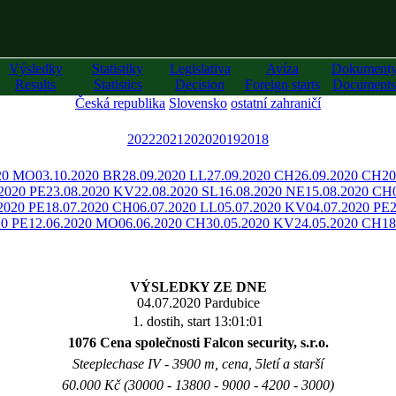
Výsledky
Statistiky
Legislativa
Avíza
Dokument
Results
Statistics
Decision
Foreign starts
Documents
Česká republika
Slovensko
ostatní zahraničí
2022
2021
2020
2019
2018
020 MO
03.10.2020 BR
28.09.2020 LL
27.09.2020 CH
26.09.2020 CH
20
.2020 PE
23.08.2020 KV
22.08.2020 SL
16.08.2020 NE
15.08.2020 CH
2020 PE
18.07.2020 CH
06.07.2020 LL
05.07.2020 KV
04.07.2020 PE
20 PE
12.06.2020 MO
06.06.2020 CH
30.05.2020 KV
24.05.2020 CH
18
VÝSLEDKY ZE DNE
04.07.2020 Pardubice
1. dostih, start 13:01:01
1076 Cena společnosti Falcon security, s.r.o.
Steeplechase IV - 3900 m, cena, 5letí a starší
60.000 Kč (30000 - 13800 - 9000 - 4200 - 3000)