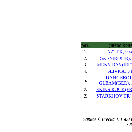
poř.
jméno kon
1.
AZTEK, 9 v
2.
SANSIRO(FR), 
3.
MENY BAY(IRE),
4.
SLIVKA, 5 k
DANGERO
5.
GLEAM(GER), 1
Z
SKINS ROCK(FR),
Z
STARKHOV(FR), 
Sankce ž. Brečka J. 1500
326