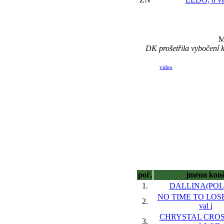
M
DK prošetřila vybočení 
video
poř.
jméno kon
1.
DALLINA(POL),
NO TIME TO LOSE
2.
val
j
CHRYSTAL CROSS
3.