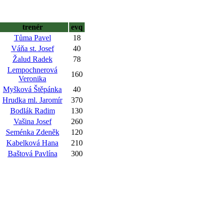
trenér
evq
Tůma Pavel
18
Váňa st. Josef
40
Žalud Radek
78
Lempochnerová
160
Veronika
Myšková Štěpánka
40
Hrudka ml. Jaromír
370
Bodlák Radim
130
Vašina Josef
260
Seménka Zdeněk
120
Kabelková Hana
210
Baštová Pavlína
300