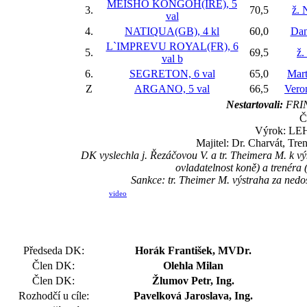
MEISHO KONGOH(IRE), 5
3.
70,5
ž. 
val
4.
NATIQUA(GB), 4 kl
60,0
Dan
L`IMPREVU ROYAL(FR), 6
5.
69,5
ž.
val
b
6.
SEGRETON, 6 val
65,0
Mart
Z
ARGANO, 5 val
66,5
Vero
Nestartovali:
FRIN
Č
Výrok: LEHC
Majitel: Dr. Charvát, Tre
DK vyslechla j. Řezáčovou V. a tr. Theimera M. k v
ovladatelnost koně) a trenéra
Sankce: tr. Theimer M. výstraha za ned
video
Předseda DK:
Horák František, MVDr.
Člen DK:
Olehla Milan
Člen DK:
Žlumov Petr, Ing.
Rozhodčí u cíle:
Pavelková Jaroslava, Ing.