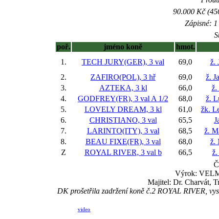
90.000 Kč (45
Zápisné: 1 
S
poř.
jméno koně
hmot.
1.
TECH JURY(GER), 3 val
69,0
ž. 
2.
ZAFIRO(POL), 3 hř
69,0
ž. J
3.
AZTEKA, 3 kl
66,0
ž.
4.
GODFREY(FR), 3 val
A 1/2
68,0
ž. 
5.
LOVELY DREAM, 3 kl
61,0
žk. L
6.
CHRISTIANO, 3 val
65,5
J
7.
LARINTO(ITY), 3 val
68,5
ž. M
8.
BEAU FIXE(FR), 3 val
68,0
ž.
Z
ROYAL RIVER, 3 val
b
66,5
ž.
Č
Výrok: VELMI
Majitel: Dr. Charvát, 
DK prošetřila zadržení koně č.2 ROYAL RIVER, vyslec
video