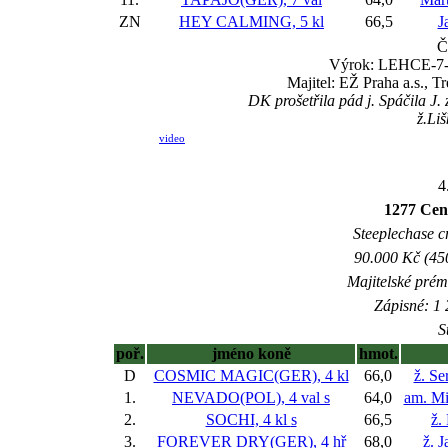
ZN
HEY CALMING, 5 kl
66,5
J
Č
Výrok: LEHCE-7-7-
Majitel: EŽ Praha a.s., 
DK prošetřila pád j. Spáčila J
ž.Li
video
4
1277 Cena
Steeplechase cr
90.000 Kč (45
Majitelské prém
Zápisné: 1 
S
poř.
jméno koně
hmot.
D
COSMIC MAGIC(GER), 4 kl
66,0
ž. Se
1.
NEVADO(POL), 4 val
s
64,0
am. Mi
2.
SOCHI, 4 kl
s
66,5
ž.
3.
FOREVER DRY(GER), 4 hř
68,0
ž. J