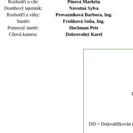
Rozhodčí u cíle:
Pínová Markéta
Dostihový tajemník:
Novotná Sylva
Rozhodčí u váhy:
Provazníková Barbora, Ing.
Startér:
Froňková Soňa, Ing.
Pomocný startér:
Hochman Petr
Cílová kamera:
Dobrovolný Karel
DD = Diskvalifikován (n