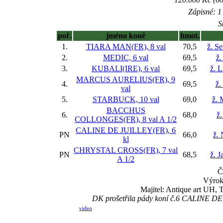
Zápisné: 1 
S
poř.
jméno koně
hmot.
1.
TIARA MAN(FR), 8 val
70,5
ž. S
2.
MEDIC, 6 val
69,5
ž.
3.
KUBALI(IRE), 6 val
69,5
ž. 
MARCUS AURELIUS(FR), 9
4.
69,5
ž.
val
5.
STARBUCK, 10 val
69,0
ž. 
BACCHUS
6.
68,0
ž.
COLLONGES(FR), 8 val
A 1/2
CALINE DE JUILLEY(FR), 6
PN
66,0
ž.
kl
CHRYSTAL CROSS(FR), 7 val
PN
68,5
ž. 
A 1/2
Č
Výrok
Majitel: Antique art UH, 
DK prošetřila pády koní č.6 CALINE DE
video