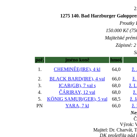
2
1275 140. Bad Harzburger Galoppre
Proutky I
150.000 Kč (750
Majitelské prém
Zápisné: 2 
S
poř.
jméno koně
hmot.
1.
CHEMINÉE(IRE), 4 kl
64,0
ž.
2.
BLACK BARD(IRE), 4 val
66,0
ž.
3.
ICAR(GB), 7 val
s
68,0
ž. 
4.
ČÁRIRAY, 12 val
68,0
ž.
5.
KÖNIG SAMUR(GER), 5 val
68,5
ž. 
PN
YARA, 7 kl
66,0
ž.
Nes
Č
Výrok: 
Majitel: Dr. Charvát,
DK prošetřila pád 