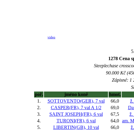
video
5
1278 Cena 
Steeplechase crosscou
90.000 Kč (45
Zápisné: 1 
S
poř.
jméno koně
hmot.
1.
SOTTOVENTO(GER), 7 val
66,0
ž.
2.
CASPER(FR), 7 val
A 1/2
69,0
Da
3.
SAINT JOSEPH(FR), 6 val
67,5
ž.
4.
TURONI(FR), 6 val
64,0
am. M
5.
LIBERTIN(GB), 10 val
66,0
ž