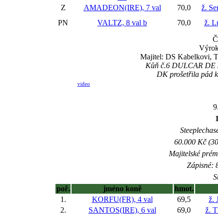
Z
AMADEON(IRE), 7 val
70,0
ž. Se
PN
VALTZ, 8 val
b
70,0
ž. L
Č
Výrok
Majitel: DS Kabelkovi, 
Kůň č.6 DULCAR DE SI
DK prošetřila pád k
video
9
Steeplechase
60.000 Kč (30
Majitelské prém
Zápisné: 8
S
poř.
jméno koně
hmot.
1.
KORFU(FR), 4 val
69,5
ž. 
2.
SANTOS(IRE), 6 val
69,0
ž. 