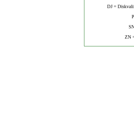
DJ = Diskvalif
P
SN
ZN =