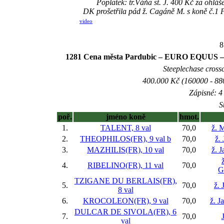
Poplatek: tr.Váňa st. J. 400 Kč za ohl
DK prošetřila pád ž. Cagáně M. s koně č.1
video
8
1281 Cena města Pardubic – EURO EQUUS – IV.
Steeplechase crossc
400.000 Kč (160000 - 880
Zápisné: 4 
S
poř.
jméno koně
hmot.
1.
TALENT, 8 val
70,0
ž. 
2.
THEOPHILOS(FR), 9 val
b
70,0
ž.
3.
MAZHILIS(FR), 10 val
70,0
ž. J
4.
RIBELINO(FR), 11 val
70,0
G
TZIGANE DU BERLAIS(FR),
5.
70,0
ž. 
8 val
6.
KROCOLEON(FR), 9 val
70,0
ž. J
DULCAR DE SIVOLA(FR), 6
7.
70,0
val