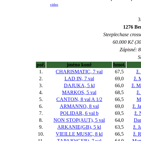
video
3
1276 Ben
Steeplechase crossc
60.000 Kč (30
Zápisné: 8
S
poř.
jméno koně
hmot.
1.
CHARISMATIC, 7 val
67,5
ž.
2.
LAD IN, 7 val
69,0
ž. 
3.
DAJUKA, 5 kl
66,0
ž. M
4.
MARKOS, 5 val
68,5
ž.
5.
CANTON, 8 val
A 1/2
66,5
M
6.
ARMANNO, 8 val
69,0
ž. J
7.
POLIDAR, 6 val
b
69,5
ž. 
8.
NON STOP(AUT), 5 val
64,0
Dan
9.
ARKANIE(GB), 5 kl
63,5
ž. 
10.
VIEILLE MUSIC, 8 kl
66,5
ž. 
11.
TAPAJO(GER), 7 val
64,0
Mart