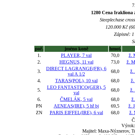
7
1280 Cena Iraklion
Steeplechase crossc
120.000 Kč (60
Zápisné: 1 
S
poř.
jméno koně
hmot.
1.
PLAYER, 7 val
70,0
ž. 
2.
HEGNUS, 11 val
73,0
ž. M
DIRECT LAGRANGE(FR), 6
3.
68,0
ž.
val
A 1/2
4.
TARAS(POL), 10 val
68,0
ž.
LEO FANTASTICO(GER), 5
5.
68,0
ž.
val
6.
ČMELÁK, 5 val
68,0
ž
PN
AENEAS(IRE), 5 hř
bj
69,5
ž. 
ZN
PARIS EIFFEL(IRE), 6 val
68,0
ž.
Č
Výrok:
Majitel: Maxa-Nýznerov, T