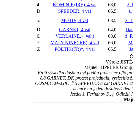
4.
KOMINIK(IRE), 4 val
68,0
ž. 
D
SPEEDER, 4 val
66,5
ž.
5.
MOTIV, 4 val
68,5
ž. 
D
GARNET, 4 val
64,0
Dan
6.
VERLAINE, 4 val
j
68,0
ž. R
7.
MALY NINE(IRE), 4 val
66,0
Mi
Z
POETIK(FR)*, 4 val
65,5
J
Č
Výrok: JISTĚ-4
Majitel: TIPPLER Group s.
Proti výsledku dostihu byl podán protest ex of
č.8 GARNET. DK protest projednala, vyslechla ž. F
COSMIC MAGIC ,č.5 SPEEDER a č.8 GARNET diskvalif
licence na jeden dostihový den 
Jezdci ž. Ferhanov S., j. Odložil 
Maji