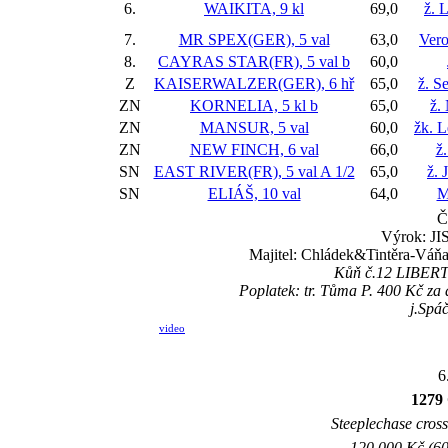
6.
WAIKITA, 9 kl
69,0
ž. 
7.
MR SPEX(GER), 5 val
63,0
Vero
8.
CAYRAS STAR(FR), 5 val
b
60,0
Z
KAISERWALZER(GER), 6 hř
65,0
ž. S
ZN
KORNELIA, 5 kl
b
65,0
ž.
ZN
MANSUR, 5 val
60,0
žk. 
ZN
NEW FINCH, 6 val
66,0
ž.
SN
EAST RIVER(FR), 5 val
A 1/2
65,0
ž. 
SN
ELIÁŠ, 10 val
64,0
M
Č
Výrok: JIS
Majitel: Chládek&Tintěra-Váňa,
Kůň č.12 LIBERTI
Poplatek: tr. Tůma P. 400 Kč z
j.Spáč
video
6
1279
Steeplechase crossc
120.000 Kč (60