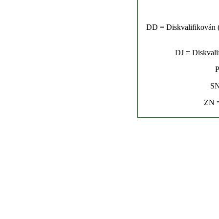
DD = Diskvalifikován (n
DJ = Diskvalif
P
SN
ZN =