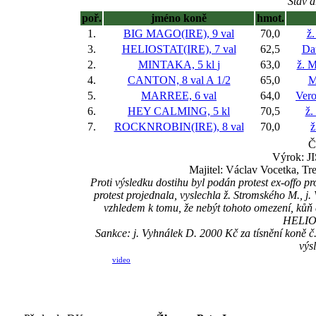
Stav d
poř.
jméno koně
hmot.
1.
BIG MAGO(IRE), 9 val
70,0
ž.
3.
HELIOSTAT(IRE), 7 val
62,5
Da
2.
MINTAKA, 5 kl
j
63,0
ž. 
4.
CANTON, 8 val
A 1/2
65,0
M
5.
MARREE, 6 val
64,0
Vero
6.
HEY CALMING, 5 kl
70,5
ž.
7.
ROCKNROBIN(IRE), 8 val
70,0
ž
Č
Výrok: JI
Majitel: Václav Vocetka, Tr
Proti výsledku dostihu byl podán protest ex-offo
protest projednala, vyslechla ž. Stromského M., j.
vzhledem k tomu, že nebýt tohoto omezení, ků
HELIOS
Sankce: j. Vyhnálek D. 2000 Kč za tísnění koně
výs
video