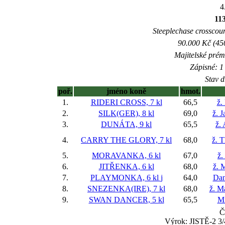
4
11
Steeplechase crosscount
90.000 Kč (45
Majitelské prém
Zápisné: 1 
Stav d
poř.
jméno koně
hmot.
1.
RIDERI CROSS, 7 kl
66,5
ž.
2.
SILK(GER), 8 kl
69,0
ž. 
3.
DUNÁTA, 9 kl
65,5
ž.
4.
CARRY THE GLORY, 7 kl
68,0
ž. 
5.
MORAVANKA, 6 kl
67,0
ž.
6.
JITŘENKA, 6 kl
68,0
ž. 
7.
PLAYMONKA, 6 kl
j
64,0
Dan
8.
SNEZENKA(IRE), 7 kl
68,0
ž. M
9.
SWAN DANCER, 5 kl
65,5
Mi
Č
Výrok: JISTĚ-2 3/4