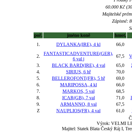
60.000 Kč (30
Majitelské prém
Zápisné: 8
S
poř.
jméno koně
hmot.
1.
DYLANKA(IRE), 4 kl
66,0
FANTASTICADVENTURE(GER),
2.
67,5
V
6 val
j
3.
BLACK BARD(IRE), 4 val
65,0
4.
SIRIUS, 6 hř
70,0
5.
BELLEROFONT(FR), 5 hř
69,0
6.
MARIPOSSA, 4 kl
66,0
7.
MARKOS, 5 val
68,5
8.
ICAR(GB), 7 val
71,0
9.
ARMANNO, 8 val
67,5
Z
NAUPLIOS(FR), 4 val
61,0
Č
Výrok: VELMI LEH
Majitel: Statek Blata Český Ráj I, T