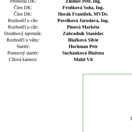
Předseda DK:
Žlumov Petr, Ing.
Člen DK:
Froňková Soňa, Ing.
Člen DK:
Horák František, MVDr.
Rozhodčí u cíle:
Pavelková Jaroslava, Ing.
Rozhodčí u cíle:
Pínová Markéta
Dostihový tajemník:
Zahradník Stanislav
Rozhodčí u váhy:
Blažková Silvie
Startér:
Hochman Petr
Pomocný startér:
Suchánková Blažena
Cílová kamera:
Malát Vít