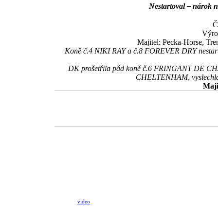
Nestartoval – nárok n
Č
Výro
Majitel: Pecka-Horse, Tr
Koně č.4 NIKI RAY a č.8 FOREVER DRY nestartova
DK prošetřila pád koně č.6 FRINGANT DE CHANA
CHELTENHAM, vyslechla ž.
Maji
video