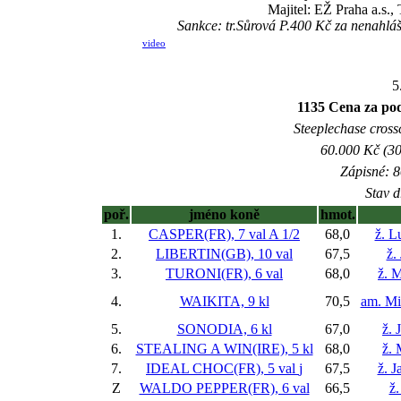
Majitel: EŽ Praha a.s.
Sankce: tr.Sůrová P.400 Kč za nenah
video
5
1135 Cena za po
Steeplechase crossc
60.000 Kč (30
Zápisné: 8
Stav d
poř.
jméno koně
hmot.
1.
CASPER(FR), 7 val
A 1/2
68,0
ž. L
2.
LIBERTIN(GB), 10 val
67,5
ž.
3.
TURONI(FR), 6 val
68,0
ž. 
4.
WAIKITA, 9 kl
70,5
am. Mi
5.
SONODIA, 6 kl
67,0
ž. 
6.
STEALING A WIN(IRE), 5 kl
68,0
ž. 
7.
IDEAL CHOC(FR), 5 val
j
67,5
ž. J
Z
WALDO PEPPER(FR), 6 val
66,5
ž.