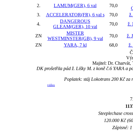
2.
LAMUM(GER), 6 val
70,0
G
3.
ACCELERATOR(FR), 6 val
s
70,0
ž.
DANGEROUS
4.
70,0
ž.
GLEAM(GER), 10 val
MISTER
ZN
70,0
ž. 
WESTMINSTER(GB), 9 val
ZN
YARA, 7 kl
68,0
ž.
Č
Výr
Majitel: Dr. Charvát
DK prošetřila pád ž. Lišky M. z koně č.6 YARA a 
Poplatek: stáj Lokotrans 200 Kč z
video
7
113
Steeplechase crossc
120.000 Kč (60
Zápisné: 1 