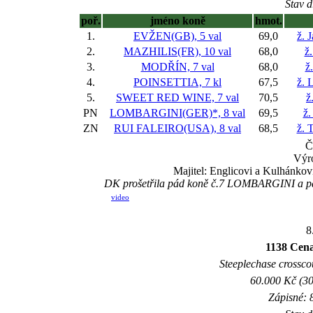
Stav d
poř.
jméno koně
hmot.
1.
EVŽEN(GB), 5 val
69,0
ž. 
2.
MAZHILIS(FR), 10 val
68,0
ž.
3.
MODŘÍN, 7 val
68,0
ž
4.
POINSETTIA, 7 kl
67,5
ž. 
5.
SWEET RED WINE, 7 val
70,5
ž
PN
LOMBARGINI(GER)*, 8 val
69,5
ž.
ZN
RUI FALEIRO(USA), 8 val
68,5
ž. 
Č
Výro
Majitel: Englicovi a Kulhánko
DK prošetřila pád koně č.7 LOMBARGINI a pád
video
8
1138 Cena
Steeplechase crosscou
60.000 Kč (30
Zápisné: 8