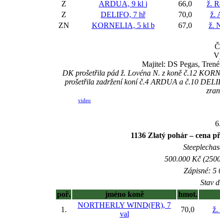
Z
ARDUA, 9 kl
j
66,0
ž. R
Z
DELIFO, 7 hř
70,0
ž.
ZN
KORNELIA, 5 kl
b
67,0
ž. 
Č
V
Majitel: DS Pegas, Trené
DK prošetřila pád ž. Lovéna N. z koně č.12 KORNE
prošetřila zadržení koní č.4 ARDUA a č.10 DELIFO,
zran
video
6
1136 Zlatý pohár – cena 
Steeplechase
500.000 Kč (2500
Zápisné: 5 
Stav d
poř.
jméno koně
hmot.
NORTHERLY WIND(FR), 7
1.
70,0
ž.
val