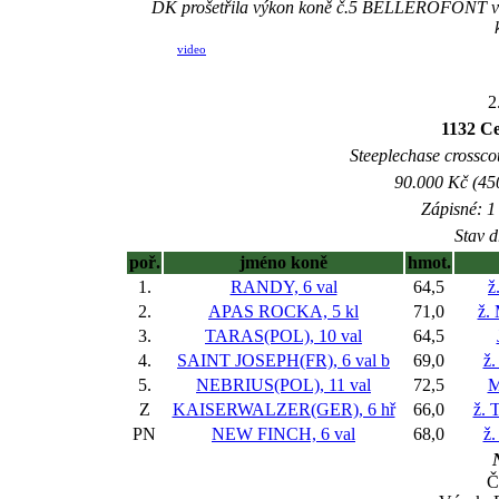
DK prošetřila výkon koně č.5 BELLEROFONT v závě
video
2
1132 C
Steeplechase crosscou
90.000 Kč (45
Zápisné: 1 
Stav d
poř.
jméno koně
hmot.
1.
RANDY, 6 val
64,5
ž
2.
APAS ROCKA, 5 kl
71,0
ž.
3.
TARAS(POL), 10 val
64,5
4.
SAINT JOSEPH(FR), 6 val
b
69,0
ž.
5.
NEBRIUS(POL), 11 val
72,5
M
Z
KAISERWALZER(GER), 6 hř
66,0
ž. 
PN
NEW FINCH, 6 val
68,0
ž.
N
Č