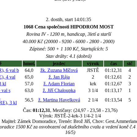
2. dostih, start 14:01:35
1068 Cena společnosti HIPODROM MOST
Rovina IV - 1200 m, handicap, 3letí a starší
40.000 Kč (20000 - 9200 - 6000 - 2800 - 2000)
Zápisné: 500 + 1 100 Kč, Startujících: 5
Stav dráhy: 4.1 (dobrá)
ě
hmot.
jezdec
výrok
čas
stč
, 6 val
b
64,0
žk. Zuzana Míčová
JISTĚ
01:12,31
4
, 4 val
65,0
ž. Jan Rája
2
01:12,61
2
 kl
57,0
ž. Adam Florian
krk
01:12,67
3
 val
s
63,0
ž. Jiří Chaloupka
3 1/4
01:13,17
1
A
56,5
ž. Martina Havelková
2 1/4
01:13,54
5
), 3 kl
Čas:
01:12,31
, Mezičasy: (24,97 - 23,58 - 23,76)
Výrok: JISTĚ-2-krk-3 1/4-2 1/4
Majitel: Zámek Domoradice, Trenér: Brož Jiří, Chov: Gest.Ammerlan
oradice 1500 Kč za osvobození od zkušebního cvalu a vedení koně 
16/5)