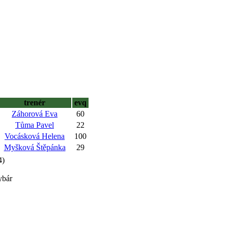
trenér
evq
Záhorová Eva
60
Tůma Pavel
22
Vocásková Helena
100
Myšková Štěpánka
29
4)
ybár