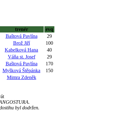
trenér
evq
Baštová Pavlína
29
Brož Jiří
100
Kabelková Hana
40
Váňa st. Josef
29
Baštová Pavlína
170
Myšková Štěpánka
150
Mimra Zdeněk
át
 č.5 ANGOSTURA.
dostihu byl dodržen.