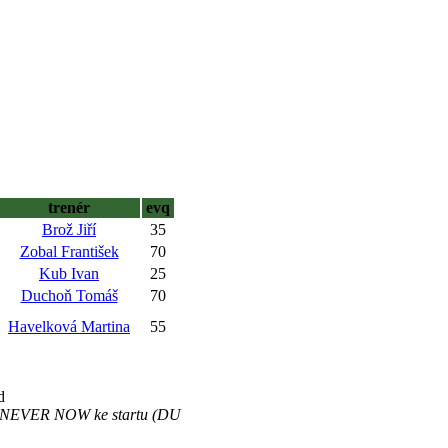
trenér
evq
Brož Jiří
35
Zobal František
70
Kub Ivan
25
Duchoň Tomáš
70
Havelková Martina
55
d
č.4 NEVER NOW ke startu (DU