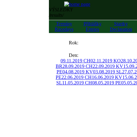
VÝSLEDKY
/results/
Termíny
Přihlášky
Startky
Racedays
Entries
Declaration
««
Rok:
»»
Den:
09.11.2019 CH
02.11.2019 KO
28.10.2
BR
28.09.2019 CH
22.09.2019 KV
15.09
PE
04.08.2019 KV
03.08.2019 SL
27.07.
PE
22.06.2019 CH
16.06.2019 KV
15.06.
SL
11.05.2019 CH
08.05.2019 PE
05.05.