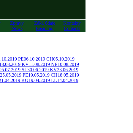
y
Zprávy
Zákl. údaje
Kontakty
News
Basic fig.
Contacts
.10.2019 PE
06.10.2019 CH
05.10.2019
18.08.2019 KV
11.08.2019 NE
10.08.2019
05.07.2019 SL
30.06.2019 KV
23.06.2019
25.05.2019 PE
19.05.2019 CH
18.05.2019
21.04.2019 KO
19.04.2019 LL
14.04.2019