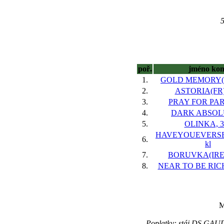
5
poř.
jméno kon
1.
GOLD MEMORY(IR
2.
ASTORIA(FR),
3.
PRAY FOR PARIS
4.
DARK ABSOLU,
5.
OLINKA, 3 
HAVEYOUEVERSEE
6.
kl
7.
BORUVKA(IRE),
8.
NEAR TO BE RICH(
M
Poplatky: stáj DS GAU