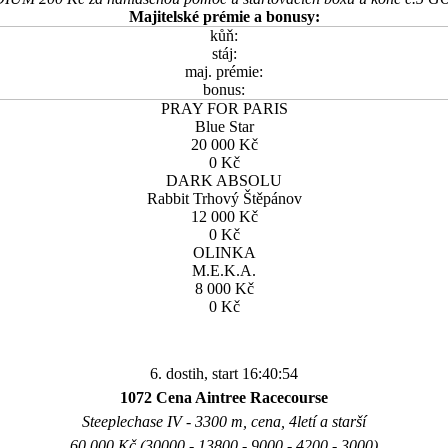
Majitelské prémie a bonusy:
kůň:
stáj:
maj. prémie:
bonus:
PRAY FOR PARIS
Blue Star
20 000 Kč
0 Kč
DARK ABSOLU
Rabbit Trhový Štěpánov
12 000 Kč
0 Kč
OLINKA
M.E.K.A.
8 000 Kč
0 Kč
6. dostih, start 16:40:54
1072 Cena Aintree Racecourse
Steeplechase IV - 3300 m, cena, 4letí a starší
60.000 Kč (30000 - 13800 - 9000 - 4200 - 3000)