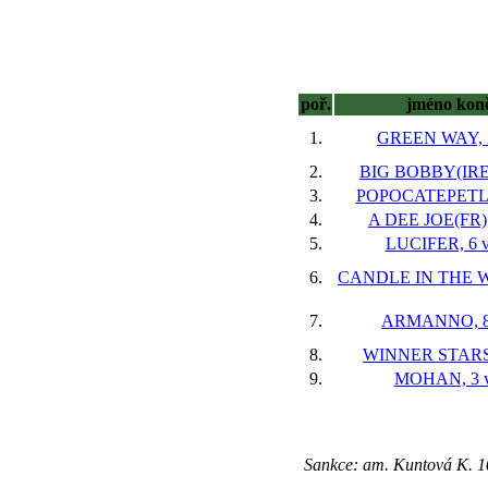
poř.
jméno kon
1.
GREEN WAY, 3
2.
BIG BOBBY(IRE),
3.
POPOCATEPETL,
4.
A DEE JOE(FR),
5.
LUCIFER, 6 
6.
CANDLE IN THE WI
7.
ARMANNO, 8 
8.
WINNER STARS,
9.
MOHAN, 3 v
Sankce: am. Kuntová K. 1