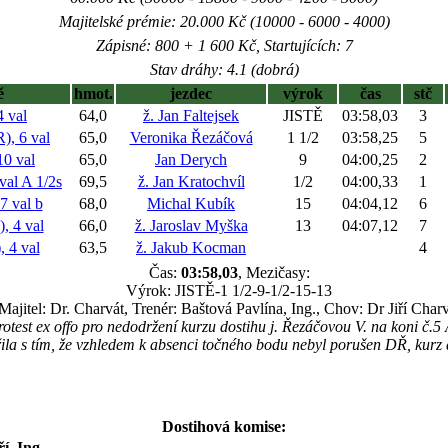
Majitelské prémie: 20.000 Kč (10000 - 6000 - 4000)
Zápisné: 800 + 1 600 Kč, Startujících: 7
Stav dráhy: 4.1 (dobrá)
ě
hmot.
jezdec
výrok
čas
stč
 val
64,0
ž. Jan Faltejsek
JISTĚ
03:58,03
3
 6 val
65,0
Veronika Řezáčová
1 1/2
03:58,25
5
0 val
65,0
Jan Derych
9
04:00,25
2
val
A 1/2s
69,5
ž. Jan Kratochvíl
1/2
04:00,33
1
 val
b
68,0
Michal Kubík
15
04:04,12
6
 4 val
66,0
ž. Jaroslav Myška
13
04:07,12
7
 4 val
63,5
ž. Jakub Kocman
4
Čas:
03:58,03
, Mezičasy:
Výrok: JISTĚ-1 1/2-9-1/2-15-13
Majitel: Dr. Charvát, Trenér: Baštová Pavlína, Ing., Chov: Dr Jiří Charv
otest ex offo pro nedodržení kurzu dostihu j. Řezáčovou V. na koni
řila s tím, že vzhledem k absenci točného bodu nebyl porušen DŘ, kurz 
Dostihová komise:
ří, Ing.