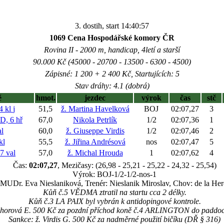
3. dostih, start 14:40:57
1069 Cena Hospodářské komory ČR
Rovina II - 2000 m, handicap, 4letí a starší
90.000 Kč (45000 - 20700 - 13500 - 6300 - 4500)
Zápisné: 1 200 + 2 400 Kč, Startujících: 5
Stav dráhy: 4.1 (dobrá)
ě
hmot.
jezdec
výrok
čas
stč
4 kl
j
51,5
ž. Martina Havelková
BOJ
02:07,27
3
, 6 hř
67,0
Nikola Petrlík
1/2
02:07,36
1
l
60,0
ž. Giuseppe Virdis
1/2
02:07,46
2
kl
55,5
ž. Jiřina Andrésová
nos
02:07,47
5
 val
57,0
ž. Michal Hrouda
1
02:07,62
4
Čas:
02:07,27
, Mezičasy: (26,98 - 25,21 - 25,22 - 24,32 - 25,54)
Výrok: BOJ-1/2-1/2-nos-1
 MUDr. Eva Nieslaniková, Trenér: Nieslanik Miroslav, Chov: de la Her
Kůň č.5 VĚDMA ztratil na startu cca 2 délky.
Kůň č.3 LA PAIX byl vybrán k antidopingové kontrole.
Záhorová E. 500 Kč za pozdní příchod koně č.4 ARLINGTON do paddoc
Sankce: ž. Virdis G. 500 Kč za nadměrné použití bičíku (DŘ § 316)