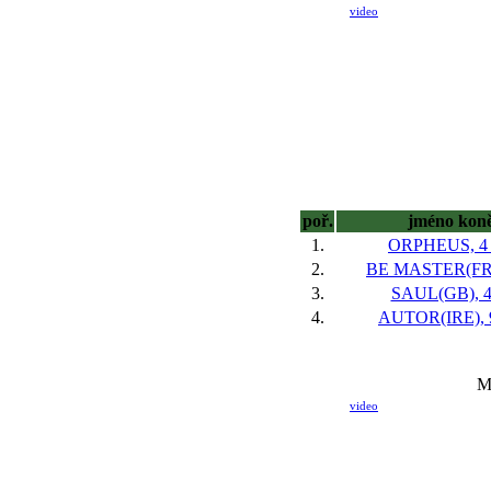
video
poř.
jméno kon
1.
ORPHEUS, 4 
2.
BE MASTER(FR),
3.
SAUL(GB), 4
4.
AUTOR(IRE), 9
M
video