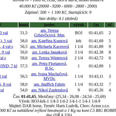
40.000 Kč (20000 - 9200 - 6000 - 2800 - 2000)
Zápisné: 500 + 1 100 Kč, Startujících: 9
Stav dráhy: 4.1 (dobrá)
ě
hmot.
jezdec
výrok
čas
stč
am. Tereza
 val
51,5
BOJ
01:41,65
2
Grbavčicová, Mgr.
 5 val
58,0
am. Kateřina Kuntová
krk
01:41,69
5
 4 val
s
56,5
am. Michaela Kacerová
1 1/4
01:41,89
9
 9 val
59,0
am. Lenka Janatková
3 1/4
01:42,38
8
val
s
59,0
am. Tereza Winterová
2 1/4
01:42,72
6
am. Petra Florianová,
ND, 7 kl
57,5
1
01:42,89
1
B.Sc.
am. Ivana Machačová,
val
56,5
1 1/4
01:43,11
3
MVDr.
 8 val
58,0
am. Jindřich Fabris
1 1/4
01:43,32
7
al
54,0
am. Nikol Zapletalová
9
01:45,26
4
Čas:
01:41,65
, Mezičasy: (25,34 - 26,08 - 24,54 - 25,69)
Výrok: BOJ-krk-1 1/4-3 1/4-2 1/4-1-1 1/4-1 1/4-9
Majitel: DAR horse, Trenér: Haris Ludvík, Chov: Acton s.r.o.
000 Kč za nahlášené zvýšení hmotnosti o 1 Kg na koni č.5 BIG BOBB
dne (DŘ § 326).