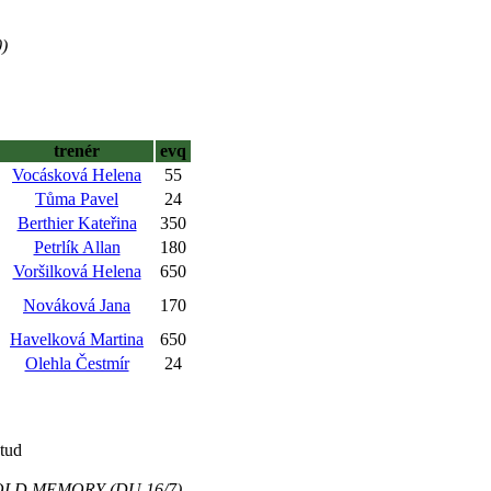
0)
trenér
evq
Vocásková Helena
55
Tůma Pavel
24
Berthier Kateřina
350
Petrlík Allan
180
Voršilková Helena
650
Nováková Jana
170
Havelková Martina
650
Olehla Čestmír
24
tud
5 GOLD MEMORY (DU 16/7)