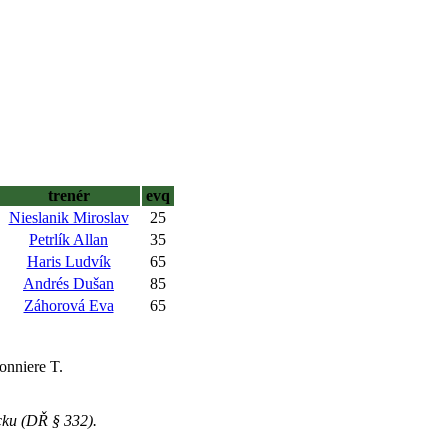
trenér
evq
Nieslanik Miroslav
25
Petrlík Allan
35
Haris Ludvík
65
Andrés Dušan
85
Záhorová Eva
65
onniere T.
ku (DŘ § 332).