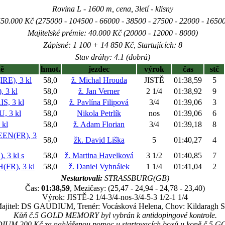
Rovina L - 1600 m, cena, 3letí - klisny
50.000 Kč (275000 - 104500 - 66000 - 38500 - 27500 - 22000 - 1650
Majitelské prémie: 40.000 Kč (20000 - 12000 - 8000)
Zápisné: 1 100 + 14 850 Kč, Startujících: 8
Stav dráhy: 4.1 (dobrá)
ě
hmot.
jezdec
výrok
čas
stč
E), 3 kl
58,0
ž. Michal Hrouda
JISTĚ
01:38,59
5
 3 kl
58,0
ž. Jan Verner
2 1/4
01:38,92
9
, 3 kl
58,0
ž. Pavlína Filipová
3/4
01:39,06
3
 3 kl
58,0
Nikola Petrlík
nos
01:39,06
6
kl
58,0
ž. Adam Florian
3/4
01:39,18
8
N(FR), 3
58,0
žk. David Liška
5
01:40,27
4
 3 kl
s
58,0
ž. Martina Havelková
3 1/2
01:40,85
7
FR), 3 kl
58,0
ž. Daniel Vyhnálek
1 1/4
01:41,04
2
Nestartovali:
STRASSBURG(GB)
Čas:
01:38,59
, Mezičasy: (25,47 - 24,94 - 24,78 - 23,40)
Výrok: JISTĚ-2 1/4-3/4-nos-3/4-5-3 1/2-1 1/4
ajitel: DS GAUDIUM, Trenér: Vocásková Helena, Chov: Kildaragh S
Kůň č.5 GOLD MEMORY byl vybrán k antidopingové kontrole.
DIUM 200 Kč za nahlášenou pomoc u startovacích boxů u koně č.