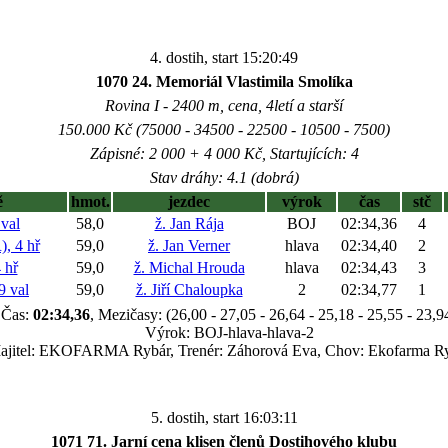
4. dostih, start 15:20:49
1070 24. Memoriál Vlastimila Smolíka
Rovina I - 2400 m, cena, 4letí a starší
150.000 Kč (75000 - 34500 - 22500 - 10500 - 7500)
Zápisné: 2 000 + 4 000 Kč, Startujících: 4
Stav dráhy: 4.1 (dobrá)
ě
hmot.
jezdec
výrok
čas
stč
val
58,0
ž. Jan Rája
BOJ
02:34,36
4
 4 hř
59,0
ž. Jan Verner
hlava
02:34,40
2
 hř
59,0
ž. Michal Hrouda
hlava
02:34,43
3
 val
59,0
ž. Jiří Chaloupka
2
02:34,77
1
Čas:
02:34,36
, Mezičasy: (26,00 - 27,05 - 26,64 - 25,18 - 25,55 - 23,9
Výrok: BOJ-hlava-hlava-2
ajitel: EKOFARMA Rybár, Trenér: Záhorová Eva, Chov: Ekofarma R
5. dostih, start 16:03:11
1071 71. Jarní cena klisen členů Dostihového klubu