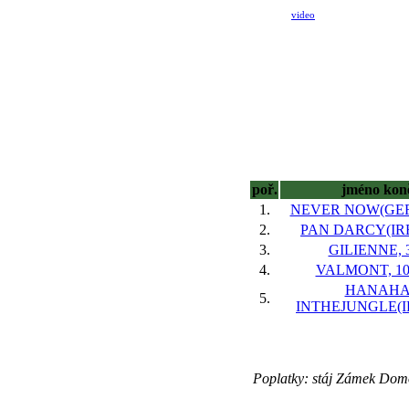
video
poř.
jméno kon
1.
NEVER NOW(GER)
2.
PAN DARCY(IRE)
3.
GILIENNE, 3
4.
VALMONT, 10
HANAH
5.
INTHEJUNGLE(IRE
Poplatky: stáj Zámek Dom