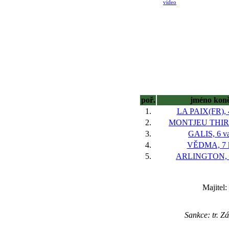
video
poř.
jméno kon
1.
LA PAIX(FR), 
2.
MONTJEU THIRD
3.
GALIS, 6 va
4.
VĚDMA, 7 
5.
ARLINGTON, 7
Majitel:
Sankce: tr. 