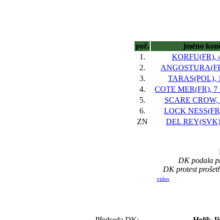
poř.
jméno kon
1.
KORFU(FR), 4
2.
ANGOSTURA(FR),
3.
TARAS(POL), 1
4.
COTE MER(FR), 7 
5.
SCARE CROW, 7
6.
LOCK NESS(FR),
ZN
DEL REY(SVK),
DK podala pr
DK protest prošet
video
Předseda DK:
Holík Ji