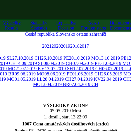
Výsledky
Statistiky
Legislativa
Avíza
Dokument
Results
Statistics
Decision
Foreign starts
Documents
Česká republika
Slovensko
ostatní zahraničí
2021
2020
2019
2018
2017
019 SL
27.10.2019 CH
26.10.2019 PE
20.10.2019 MO
13.10.2019 PE
12
.2019 CH
14.09.2019 SL
08.09.2019 CH
07.09.2019 PE
31.08.2019 MO
2019 MO
21.07.2019 KV
13.07.2019 SH
12.07.2019 CH
06.07.2019 LL
2019 BR
09.06.2019 MO
08.06.2019 PE
01.06.2019 CH
26.05.2019 MO
2019 MO
01.05.2019 LL
28.04.2019 CH
27.04.2019 KV
22.04.2019 CH
MO
13.04.2019 BR
07.04.2019 CH
VÝSLEDKY ZE DNE
05.05.2019 Most
1. dostih, start 13:22:09
1067 Cena amatérských dostihových jezdců
Rovina IV - 1600 m, cena, 3letí a starší, dostih amatérů