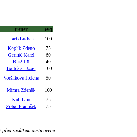
trenér
evq
Haris Ludvík
100
Koplík Zdeno
75
Germič Karel
60
Brož Jiří
40
Bartoš st. Josef
100
Voršilková Helena
50
Mimra Zdeněk
100
Kub Ivan
75
Zobal František
75
Y před začátkem dostihového