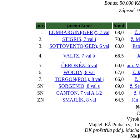
Bonus: 50.000 Kč
Zápisné: 9
poř.
jméno koně
hmot.
1.
LOMBARGINI(GER)*, 7 val
68,0
ž.
2.
STIGRIS, 7 val
j
70,0
ž. M
3.
SOTTOVENTO(GER), 6 val
63,0
Pat
4.
VALTZ, 7 val
b
66,5
J
5.
ČEROKÉZ, 6 val
60,0
am. M
6.
WOODY, 8 val
67,0
ž. 
7.
TORGON(POL), 8 val
j
66,0
ž.
SN
SORGENIO, 8 val
s
69,0
ž. S
SN
CANTON, 7 val
A 1/2
64,0
ž.
ZN
SMAJLÍK, 8 val
64,5
Ján
Ne
Č
Výrok
Majitel: EŽ Praha a.s., Tr
DK prošetřila pád j. Macha 
Maji