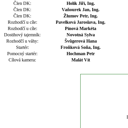
Člen DK:
Holík Jiří, Ing.
Člen DK:
Vaňourek Jan, Ing.
Člen DK:
Žlumov Petr, Ing.
Rozhodčí u cíle:
Pavelková Jaroslava, Ing.
Rozhodčí u cíle:
Pínová Markéta
Dostihový tajemník:
Novotná Sylva
Rozhodčí u váhy:
Švůgerová Hana
Startér:
Froňková Soňa, Ing.
Pomocný startér:
Hochman Petr
Cílová kamera:
Malát Vít