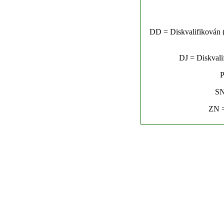
DD = Diskvalifikován (n
DJ = Diskvalif
P
SN
ZN =