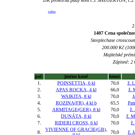
DK prošetřila pády koní č.1 SHEGERTON, č.
video
2
1407 Cena společn
Steeplechase crosscount
200.000 Kč (1000
Majitelské prém
Zápisné: 2 
poř.
jméno koně
hmot.
1.
POINSETTIA, 6 kl
70,0
ž. 
2.
APAS ROCKA, 4 kl
66,0
ž. 
3.
WAIKITA, 8 kl
70,0
J
4.
ROZINA(FR), 4 kl
b
65,5
Pat
5.
ARMITAGE(GER), 8 kl
70,0
ž.
6.
DUNÁTA, 8 kl
70,0
ž. M
7.
RIDERI CROSS, 6 kl
70,0
ž.
VIVIENNE OF GRACIE(GB),
8.
70,0
ž. 
9 kl