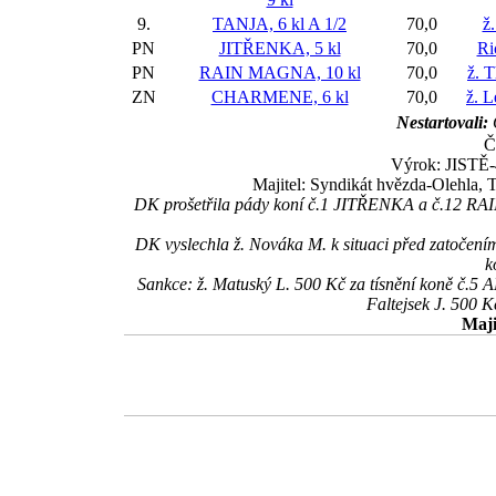
9.
TANJA, 6 kl
A 1/2
70,0
ž.
PN
JITŘENKA, 5 kl
70,0
Ri
PN
RAIN MAGNA, 10 kl
70,0
ž. 
ZN
CHARMENE, 6 kl
70,0
ž. L
Nestartovali:
Č
Výrok: JISTĚ-4
Majitel: Syndikát hvězda-Olehla, 
DK prošetřila pády koní č.1 JITŘENKA a č.12 RA
DK vyslechla ž. Nováka M. k situaci před zatočení
k
Sankce: ž. Matuský L. 500 Kč za tísnění koně č.
Faltejsek J. 500 K
Maji