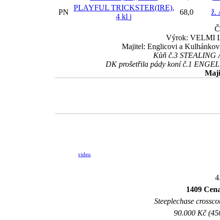
PLAYFUL TRICKSTER(IRE),
PN
68,0
ž.
4 kl
j
Č
Výrok: VELMI L
Majitel: Englicovi a Kulhánko
Kůň č.3 STEALING A 
DK prošetřila pády koní č.1 ENGEL
Maji
video
4
1409 Cena
Steeplechase crosscou
90.000 Kč (45