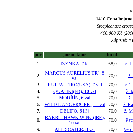
5
1410 Cena hejtma
Steeplechase crossc
400.000 Kč (2000
Zápisné: 4 
poř.
jméno koně
hmot.
1.
IZYNKA, 7 kl
68,0
ž. 
MARCUS AURELIUS(FR), 8
2.
70,0
ž.
val
3.
RUI FALEIRO(USA), 7 val
70,0
ž. 
4.
QUATIKI(FR), 10 val
70,0
ž. 
5.
MODŘÍN, 6 val
70,0
ž.
6.
WILD DANGER(GER), 11 val
70,0
ž. R
7.
DELIFO, 6 hř
j
70,0
ž. M
RABBIT HAWK WING(IRE),
8.
70,0
Pat
10 val
9.
ALL SCATER, 8 val
70,0
Vero