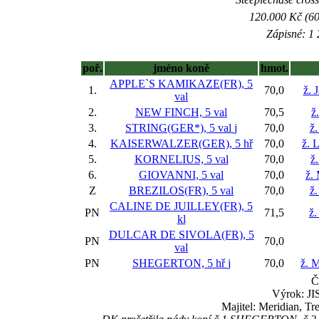
120.000 Kč (60
Zápisné: 1 
poř.
jméno koně
hmot.
APPLE`S KAMIKAZE(FR), 5
1.
70,0
ž. 
val
2.
NEW FINCH, 5 val
70,5
ž
3.
STRING(GER*), 5 val
j
70,0
ž
4.
KAISERWALZER(GER), 5 hř
70,0
ž. 
5.
KORNELIUS, 5 val
70,0
ž
6.
GIOVANNI, 5 val
70,0
ž.
Z
BREZILOS(FR), 5 val
70,0
ž
CALINE DE JUILLEY(FR), 5
PN
71,5
ž.
kl
DULCAR DE SIVOLA(FR), 5
PN
70,0
val
PN
SHEGERTON, 5 hř
j
70,0
ž. 
Č
Výrok: JI
Majitel: Meridian, T