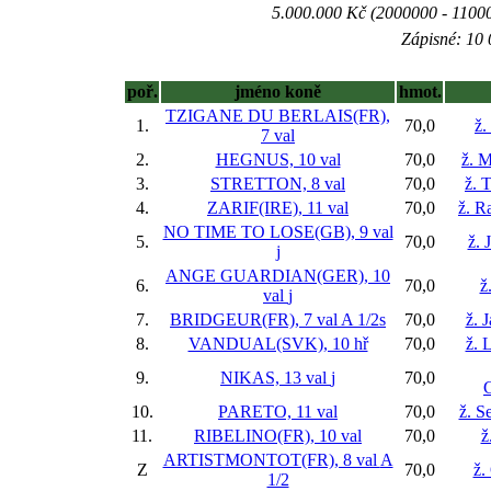
5.000.000 Kč (2000000 - 11000
Zápisné: 10 
poř.
jméno koně
hmot.
TZIGANE DU BERLAIS(FR),
1.
70,0
ž.
7 val
2.
HEGNUS, 10 val
70,0
ž. 
3.
STRETTON, 8 val
70,0
ž. 
4.
ZARIF(IRE), 11 val
70,0
ž. R
NO TIME TO LOSE(GB), 9 val
5.
70,0
ž. 
j
ANGE GUARDIAN(GER), 10
6.
70,0
ž
val
j
7.
BRIDGEUR(FR), 7 val
A 1/2s
70,0
ž. 
8.
VANDUAL(SVK), 10 hř
70,0
ž. 
9.
NIKAS, 13 val
j
70,0
10.
PARETO, 11 val
70,0
ž. S
11.
RIBELINO(FR), 10 val
70,0
ž
ARTISTMONTOT(FR), 8 val
A
Z
70,0
ž.
1/2