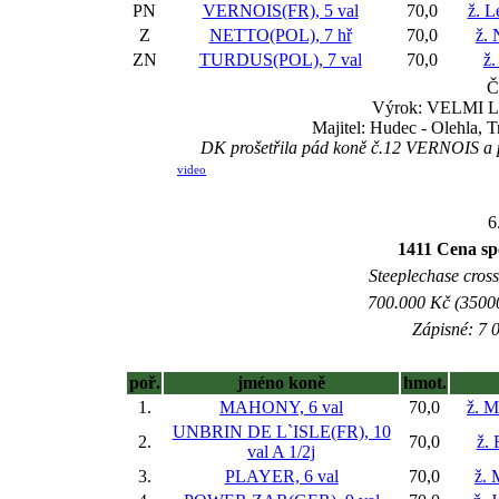
PN
VERNOIS(FR), 5 val
70,0
ž. L
Z
NETTO(POL), 7 hř
70,0
ž. 
ZN
TURDUS(POL), 7 val
70,0
ž.
Č
Výrok: VELMI LE
Majitel: Hudec - Olehla, 
DK prošetřila pád koně č.12 VERNOIS a p
video
6
1411 Cena sp
Steeplechase cross
700.000 Kč (35000
Zápisné: 7 0
poř.
jméno koně
hmot.
1.
MAHONY, 6 val
70,0
ž. M
UNBRIN DE L`ISLE(FR), 10
2.
70,0
ž. 
val
A 1/2j
3.
PLAYER, 6 val
70,0
ž. 