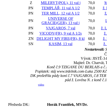
Z
MILERYT(POL), 11 val
j
70,0
M
PN
TEMPLÁŘ, 11 val
A 1/2
70,0
ž. 
PN
TER MILL, 12 val
A 1/2
70,0
ž
UNIVERSE OF
PN
70,0
GRACIE(GER), 13 val
j
PN
VAJGAROS, 7 val
70,0
ž. 
PN
VICODY(FR), 9 val
A 1/2s
70,0
ž.
ZN
DELIGHT MY FIRE(FR), 8 kl
68,0
ž.
SN
KASIM, 13 val
70,0
ž.
Nestartovali:
S
Č
Výrok: JISTĚ-3-h
Majitel: Dr. Charvát,
Koně č.9 TZIGANE DU BERLAIS a č.19
Poplatek: stáj www.trdelnik.com-Luka 2500 K
DK prošetřila pády koní č.7 VAJGAROS, č.8 
pád ž. Lovéna N. z koně č
video
Předseda DK:
Horák František, MVDr.