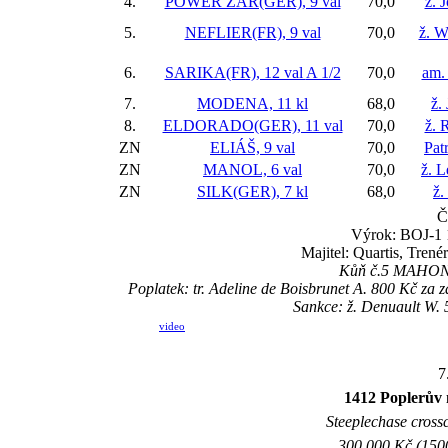
4.
POWER ZAR(GER), 9 val
70,0
ž. 
5.
NEFLIER(FR), 9 val
70,0
ž. W
6.
SARIKA(FR), 12 val
A 1/2
70,0
am. 
7.
MODENA, 11 kl
68,0
ž.
8.
ELDORADO(GER), 11 val
70,0
ž. 
ZN
ELIÁŠ, 9 val
70,0
Pat
ZN
MANOL, 6 val
70,0
ž. L
ZN
SILK(GER), 7 kl
68,0
ž.
Č
Výrok: BOJ-1 1
Majitel: Quartis, Trené
Kůň č.5 MAHONY 
Poplatek: tr. Adeline de Boisbrunet A. 800 Kč za
Sankce: ž. Denuault W. 
video
7
1412 Poplerův 
Steeplechase crossc
300.000 Kč (1500