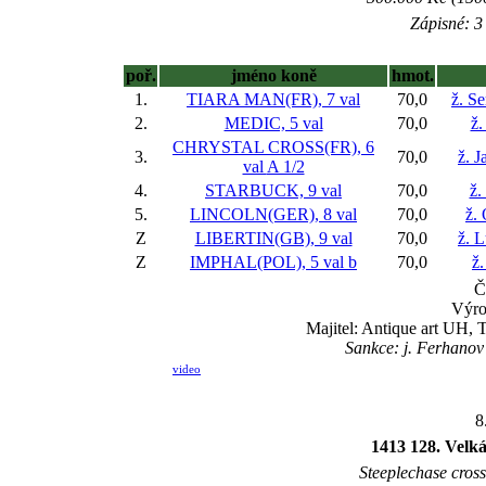
Zápisné: 3 
poř.
jméno koně
hmot.
1.
TIARA MAN(FR), 7 val
70,0
ž. S
2.
MEDIC, 5 val
70,0
ž.
CHRYSTAL CROSS(FR), 6
3.
70,0
ž. 
val
A 1/2
4.
STARBUCK, 9 val
70,0
ž.
5.
LINCOLN(GER), 8 val
70,0
ž.
Z
LIBERTIN(GB), 9 val
70,0
ž. 
Z
IMPHAL(POL), 5 val
b
70,0
ž.
Č
Výro
Majitel: Antique art UH, 
Sankce: j. Ferhanov
video
8
1413 128. Velk
Steeplechase cross