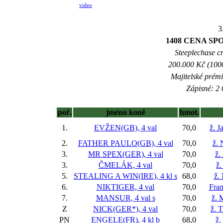
video
3
1408 CENA SP
Steeplechase cr
200.000 Kč (1000
Majitelské prém
Zápisné: 2 
poř.
jméno koně
hmot.
1.
EVŽEN(GB), 4 val
70,0
ž. J
2.
FATHER PAULO(GB), 4 val
70,0
ž. 
3.
MR SPEX(GER), 4 val
70,0
ž.
3.
ČMELÁK, 4 val
70,0
ž.
5.
STEALING A WIN(IRE), 4 kl
s
68,0
ž.
6.
NIKTIGER, 4 val
70,0
Fran
7.
MANSUR, 4 val
s
70,0
ž. 
Z
NICK(GER*), 4 val
70,0
ž. 
PN
ENGELE(FR), 4 kl
b
68,0
ž.