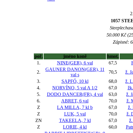
2
1057 ST
Steeplechase
50.000 Kč (25
Zápisné: 6
poř.
jméno koně
hmot.
1.
NINE(GER), 6 val
67,5
GAUNER DANON(GER), 11
2.
70,5
ž. 
val
s
3.
SAPFÓ, 10 kl
68,0
ž. 
4.
NORVÍNO, 5 val
A 1/2
67,0
žk.
5.
DODO DANCER(FR), 4 val
63,0
ž. 
6.
ABRET, 6 val
70,0
ž. 
Z
LA MILLA, 7 kl
b
67,0
ž.
Z
LUK, 5 val
70,0
ž. 
ZN
TAKEELA, 7 kl
67,0
ž.
Z
LORIE, 4 kl
60,0
Pat