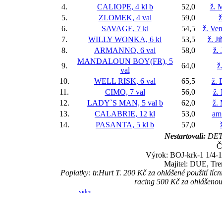
4.
CALIOPE, 4 kl
b
52,0
ž. 
5.
ZLOMEK, 4 val
59,0
ž
6.
SAVAGE, 7 kl
54,5
ž. Ve
7.
WILLY WONKA, 6 kl
53,5
ž. J
8.
ARMANNO, 6 val
58,0
ž.
MANDALOUN BOY(FR), 5
9.
64,0
ž
val
10.
WELL RISK, 6 val
65,5
ž. 
11.
CIMO, 7 val
56,0
ž.
12.
LADY`S MAN, 5 val
b
62,0
ž.
13.
CALABRIE, 12 kl
53,0
am
14.
PASANTA, 5 kl
b
57,0
Nestartovali:
DET
Č
Výrok: BOJ-krk-1 1/4-1 
Majitel: DUE, Tre
Poplatky: tr.Hurt T. 200 Kč za ohlášené použití l
racing 500 Kč za ohlášeno
video