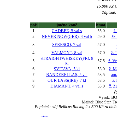
15.000 Kč (
Zápisné: 
poř.
jméno koně
hmot.
1.
CADBEE, 5 val
s
55,0
ž.
2.
NEVER NOW(GER), 4 val
b
59,0
žk.
3.
SERESCO, 7 val
57,0
4.
VALMONT, 8 val
57,0
ž. 
STRAIGHTWHISKEY(FR), 8
5.
57,5
ž. V
kl
6.
SVITAVA, 5 kl
53,0
ž. M
7.
BANDERELLAS, 5 val
58,5
am.
8.
OUR LASS(IRE), 7 kl
58,5
ž.
9.
DIAMANT, 4 val
s
53,0
ž. Z
Č
Výrok: BOJ
Majitel: Blue Star, T
Poplatek: stáj Bellicus Racing 2 x 500 Kč za 
video