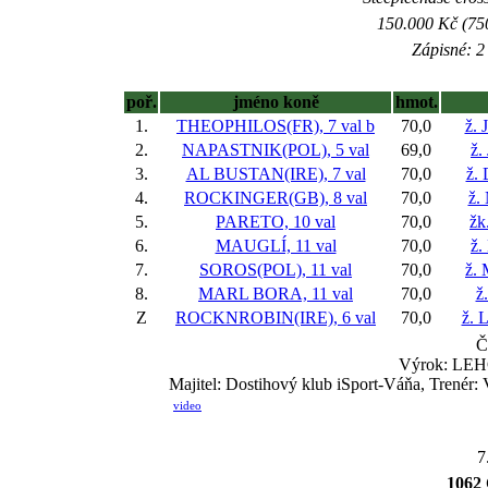
150.000 Kč (750
Zápisné: 2 
poř.
jméno koně
hmot.
1.
THEOPHILOS(FR), 7 val
b
70,0
ž. 
2.
NAPASTNIK(POL), 5 val
69,0
ž.
3.
AL BUSTAN(IRE), 7 val
70,0
ž.
4.
ROCKINGER(GB), 8 val
70,0
ž.
5.
PARETO, 10 val
70,0
žk
6.
MAUGLÍ, 11 val
70,0
ž.
7.
SOROS(POL), 11 val
70,0
ž.
8.
MARL BORA, 11 val
70,0
ž
Z
ROCKNROBIN(IRE), 6 val
70,0
ž. 
Č
Výrok: LEHC
Majitel: Dostihový klub iSport-Váňa, Trenér
video
7
1062 