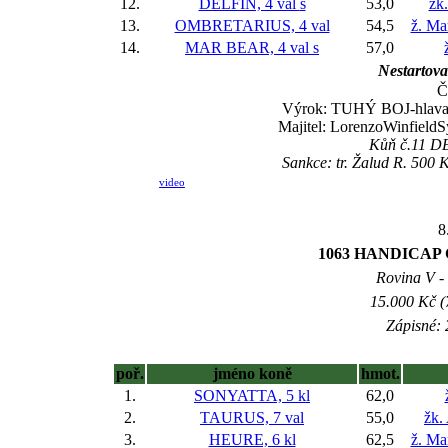
12.
DELFÍN, 4 val
s
53,0
žk
13.
OMBRETARIUS, 4 val
54,5
ž. Ma
14.
MAR BEAR, 4 val
s
57,0
Nestartoval
Č
Výrok: TUHÝ BOJ-hlava-3/
Majitel: LorenzoWinfield
Kůň č.11 DEL
Sankce: tr. Žalud R. 500 
video
8
1063 HANDICAP
Rovina V - 
15.000 Kč (
Zápisné: 
poř.
jméno koně
hmot.
1.
SONYATTA, 5 kl
62,0
2.
TAURUS, 7 val
55,0
žk.
3.
HEURE, 6 kl
62,5
ž. Ma