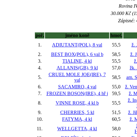
Rovina IV
30.000 Kč (1
Zápisné: 
poř.
jméno koně
hmot.
1.
ADIUTANT(POL), 8 val
55,5
ž.
2.
BEST BOX(POL), 6 val
b
58,5
ž. 
3.
TIALINE, 4 kl
55,5
ž
4.
ALLANIS(GB), 9 kl
57,0
žk.
CRUEL MOLE JOE(IRE), 7
5.
58,5
am. 
val
6.
SACAMIRO, 4 val
55,0
ž. Ve
7.
FROZEN BOSON(IRE), 4 hř
j
59,5
ž. M
ž. I
8.
VINNE ROSE, 4 kl
b
55,5
9.
CHERRIES, 5 kl
51,5
ž. J
10.
FATYMA, 4 kl
60,5
ž. 
11.
WELLGETTA, 4 kl
58,0
H