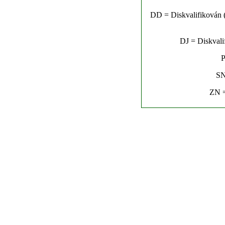
DD = Diskvalifikován (n
DJ = Diskvalif
P
SN
ZN =