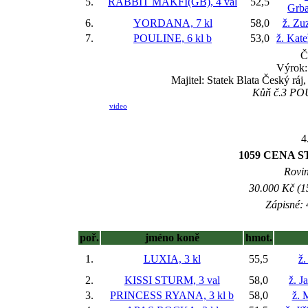
5.
RABBIT MAKFI(GB), 4 val
52,5
Grba
6.
YORDANA, 7 kl
58,0
ž. Zu
7.
POULINE, 6 kl
b
53,0
ž. Kat
Č
Výrok:
Majitel: Statek Blata Český rá
Kůň č.3 POUL
video
4
1059 CENA 
Rovin
30.000 Kč (1
Zápisné: 
poř.
jméno koně
hmot.
1.
LUXIA, 3 kl
55,5
ž.
2.
KISSI STURM, 3 val
58,0
ž. J
3.
PRINCESS RYANA, 3 kl
b
58,0
ž. 