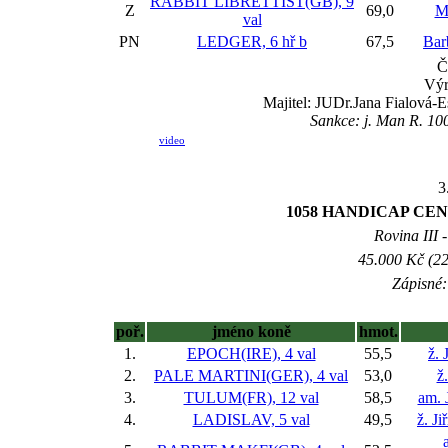
RABBIT LIBRETTIST(GB), 9
Z
69,0
M
val
PN
LEDGER, 6 hř
b
67,5
Bar
Č
Výr
Majitel: JUDr.Jana Fialová-Es
Sankce: j. Man R. 100
video
3
1058 HANDICAP CE
Rovina III -
45.000 Kč (22
Zápisné:
poř.
jméno koně
hmot.
1.
EPOCH(IRE), 4 val
55,5
ž. 
2.
PALE MARTINI(GER), 4 val
53,0
ž
3.
TULUM(FR), 12 val
58,5
am. 
4.
LADISLAV, 5 val
49,5
ž. J