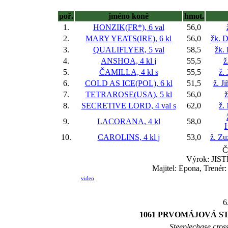
poř.
jméno koně
hmot.
1.
HONZIK(FR*), 6 val
56,0
2.
MARY YEATS(IRE), 6 kl
56,0
žk. 
3.
QUALIFLYER, 5 val
58,5
žk.
4.
ANSHOA, 4 kl
j
55,5
ž
5.
ČAMILLA, 4 kl
s
55,5
ž.
6.
COLD AS ICE(POL), 6 kl
51,5
ž. J
7.
TETRAROSE(USA), 5 kl
56,0
ž
8.
SECRETIVE LORD, 4 val
s
62,0
ž.
9.
LACORANA, 4 kl
58,0
10.
CAROLINS, 4 kl
j
53,0
ž. Zu
Č
Výrok: JISTĚ
Majitel: Epona, Trenér:
video
6
1061 PRVOMÁJOVÁ S
Steeplechase cross