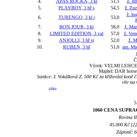
4.
APAS ROCKA, 3 kl
51,5
ž. Ji
5.
PLAYBOY, 3 hř
s
54,5
ž. Zu
ž. In
6.
TURENGO, 3 kl
j
53,0
7.
BON JOUR, 3 kl
58,0
ž. Mar
8.
LIMITED EDITION, 3 val
57,0
ž. Ven
9.
ANJOLLI, 3 hř
sj
52,0
ž. M
10.
RUBEN, 3 hř
51,0
am. Mi
Č
Výrok: VELMI LEHCE-8-h
Majitel: DAR horse,
Sankce: ž. Vokálková Z. 500 Kč za křižování kon
vliv na
video
5
1060 CENA SUPRA
Rovina II
45.000 Kč (22
Zápisné: 6