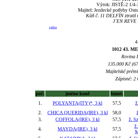
Výrok: JISTĚ-2 1/4-1
Majitel: Jezdecké potřeby Ost
Kůň č. 11 DELFÍN ztratil 
J`EN REVE DE
video
4
1012 43.
Rovina I
135.000 Kč (67
Majitelské prém
Zápisné: 2 
poř.
jméno koně
hmot.
1.
POLYANTA(ITY)*, 3 kl
57,5
ž
2.
CHICA QUERIDA(IRE), 3 kl
58,0
3.
COFFOLA(IRE), 3 kl
57,5
ž. S
ž
4.
MAYDA(IRE), 3 kl
57,5
M