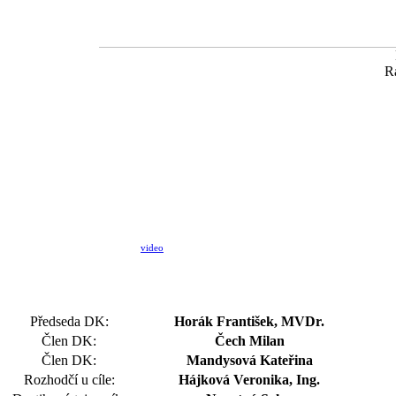
R
video
Předseda DK:
Horák František, MVDr.
Člen DK:
Čech Milan
Člen DK:
Mandysová Kateřina
Rozhodčí u cíle:
Hájková Veronika, Ing.