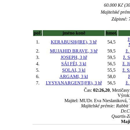
60.000 Kč (30
Majitelské prém
Zápisné: 7
poř.
jméno koně
hmot.
ž
1.
KERABUSH(IRE), 3 hř
54,5
2.
MUJAHID BRAVE, 3 hř
59,5
ž.
3.
JOSEPH, 3 hř
59,5
ž. 
4.
SÁI FÉI, 3 kl
56,5
ž. J
5.
SOLAI, 3 kl
55,5
ž. 
6.
ARGAMI, 3 kl
58,0
ž
7.
LYSYANARGENT(FR), 3 hř
56,5
ž.
Čas:
02:26,20
, Mezičasy:
Výrok:
Majitel: MUDr. Eva Nieslaniková,
Majitelské prémie: Rabb
Dr.C
Quartis-Z
Maji