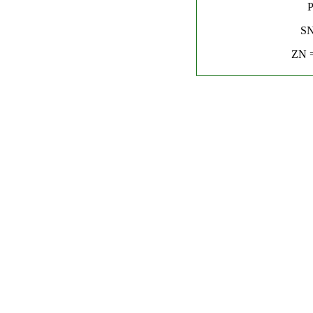
P
SN
ZN =