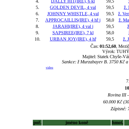
4.
DALLY HIT(IRE), 6 kl
59,5
5.
GOLDEN DEVIL, 4 val
59,5
ž.
6.
JOHNNY WHISTLE, 4 val
59,5
ž. Ve
7.
APPROCAILLIS(IRE), 4 hř
j
58,0
ž. Ma
8.
JARAHI(IRE), 4 val
j
59,5
ž
9.
SAPSIREE(IRE), 7 kl
58,0
10.
URBAN JOY(IRE), 4 hř
59,5
ž. 
Čas:
01:52,60
, Mezič
Výrok: TUHÝ B
Majitel: Statek Chyše-Váň
Sankce: ž Murzabayev B. 3750 Kč a 
video
7
1
Rovina III -
60.000 Kč (30
Zápisné: 7
poř.
jméno koně
hmot.