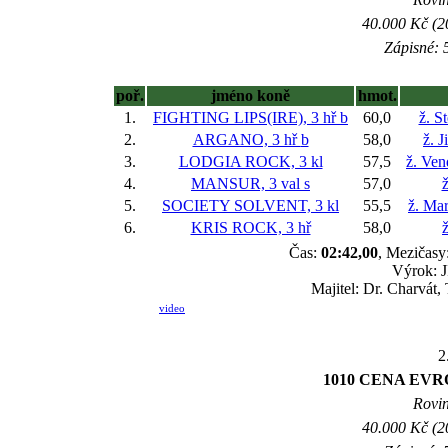
40.000 Kč (2
Zápisné: 5
poř.
jméno koně
hmot.
1.
FIGHTING LIPS(IRE), 3 hř
b
60,0
ž. S
2.
ARGANO, 3 hř
b
58,0
ž. 
3.
LODGIA ROCK, 3 kl
57,5
ž. Ve
4.
MANSUR, 3 val
s
57,0
ž
5.
SOCIETY SOLVENT, 3 kl
55,5
ž. Ma
6.
KRIS ROCK, 3 hř
58,0
Čas:
02:42,00
, Mezičasy:
Výrok: J
Majitel: Dr. Charvát,
video
2
1010 CENA EV
Rovin
40.000 Kč (2