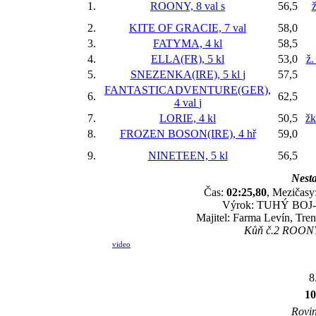
1.
ROONY, 8 val
s
56,5
ž
2.
KITE OF GRACIE, 7 val
58,0
3.
FATYMA, 4 kl
58,5
4.
ELLA(FR), 5 kl
53,0
ž.
5.
SNEZENKA(IRE), 5 kl
j
57,5
FANTASTICADVENTURE(GER),
6.
62,5
4 val
j
7.
LORIE, 4 kl
50,5
žk
8.
FROZEN BOSON(IRE), 4 hř
59,0
9.
NINETEEN, 5 kl
56,5
Nesta
Čas:
02:25,80
, Mezičasy:
Výrok: TUHÝ BOJ-kr.
Majitel: Farma Levín, Tre
Kůň č.2 ROONY 
video
8
1
Rovin