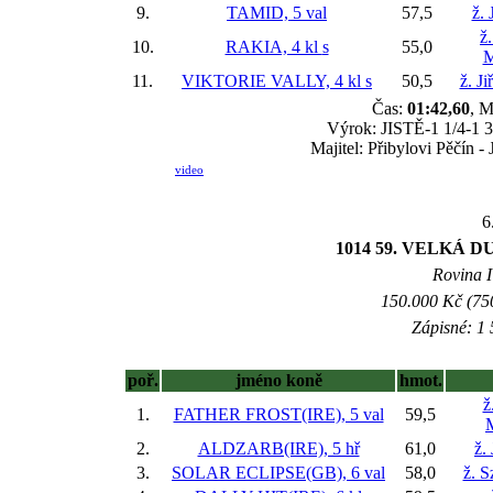
9.
TAMID, 5 val
57,5
ž. 
ž
10.
RAKIA, 4 kl
s
55,0
M
11.
VIKTORIE VALLY, 4 kl
s
50,5
ž. J
Čas:
01:42,60
, M
Výrok: JISTĚ-1 1/4-1 3/
Majitel: Přibylovi Pěčín -
video
6
1014 59. VELKÁ
Rovina I 
150.000 Kč (750
Zápisné: 1 
poř.
jméno koně
hmot.
ž
1.
FATHER FROST(IRE), 5 val
59,5
2.
ALDZARB(IRE), 5 hř
61,0
ž.
3.
SOLAR ECLIPSE(GB), 6 val
58,0
ž. 