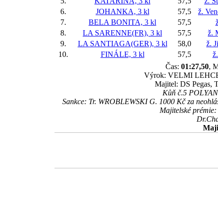
5.
KATARINA, 3 kl
57,5
ž. S
6.
JOHANKA, 3 kl
57,5
ž. Ve
7.
BELA BONITA, 3 kl
57,5
ž
8.
LA SARENNE(FR), 3 kl
57,5
ž. 
9.
LA SANTIAGA(GER), 3 kl
58,0
ž. 
10.
FINÁLE, 3 kl
57,5
ž
Čas:
01:27,50
, M
Výrok: VELMI LEHCE-4 1
Majitel: DS Pegas, T
Kůň č.5 POLYANTA
Sankce: Tr. WROBLEWSKI G. 1000 Kč za neohláš
Majitelské prémi
Dr.Ch
Maji