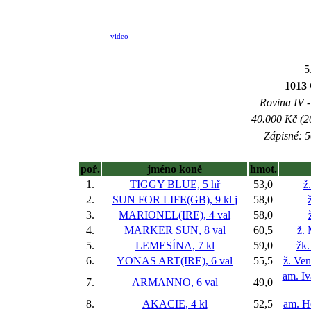
video
5
101
Rovina IV -
40.000 Kč (2
Zápisné: 5
poř.
jméno koně
hmot.
1.
TIGGY BLUE, 5 hř
53,0
ž
2.
SUN FOR LIFE(GB), 9 kl
j
58,0
3.
MARIONEL(IRE), 4 val
58,0
4.
MARKER SUN, 8 val
60,5
ž. 
5.
LEMESÍNA, 7 kl
59,0
žk.
6.
YONAS ART(IRE), 6 val
55,5
ž. Ve
am. I
7.
ARMANNO, 6 val
49,0
8.
AKACIE, 4 kl
52,5
am. H