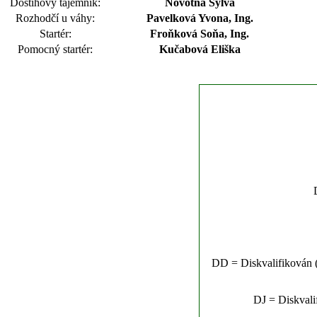
Dostihový tajemník:
Novotná Sylva
Rozhodčí u váhy:
Pavelková Yvona, Ing.
Startér:
Froňková Soňa, Ing.
Pomocný startér:
Kučabová Eliška
DD = Diskvalifikován (n
DJ = Diskvalif