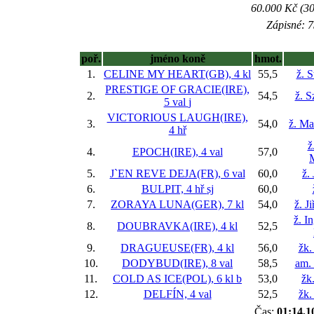
60.000 Kč (30
Zápisné: 7
poř.
jméno koně
hmot.
1.
CELINE MY HEART(GB), 4 kl
55,5
ž. 
PRESTIGE OF GRACIE(IRE),
2.
54,5
ž. 
5 val
j
VICTORIOUS LAUGH(IRE),
3.
54,0
ž. Ma
4 hř
ž
4.
EPOCH(IRE), 4 val
57,0
5.
J`EN REVE DEJA(FR), 6 val
60,0
ž.
6.
BULPIT, 4 hř
sj
60,0
7.
ZORAYA LUNA(GER), 7 kl
54,0
ž. J
ž. I
8.
DOUBRAVKA(IRE), 4 kl
52,5
9.
DRAGUEUSE(FR), 4 kl
56,0
žk.
10.
DODYBUD(IRE), 8 val
58,5
am. 
11.
COLD AS ICE(POL), 6 kl
b
53,0
žk
12.
DELFÍN, 4 val
52,5
žk.
Čas:
01:14,1