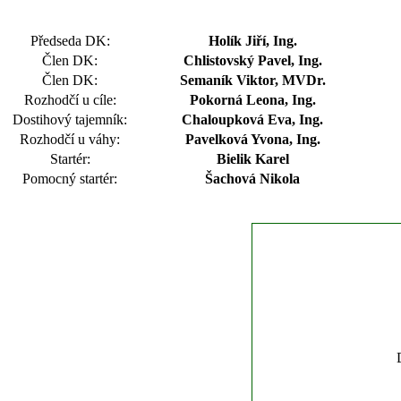
Předseda DK:
Holík Jiří, Ing.
Člen DK:
Chlistovský Pavel, Ing.
Člen DK:
Semaník Viktor, MVDr.
Rozhodčí u cíle:
Pokorná Leona, Ing.
Dostihový tajemník:
Chaloupková Eva, Ing.
Rozhodčí u váhy:
Pavelková Yvona, Ing.
Startér:
Bielik Karel
Pomocný startér:
Šachová Nikola