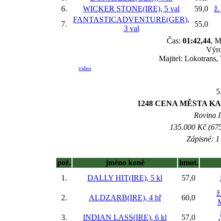
6.
WICKER STONE(IRE), 5 val
59,0
ž.
FANTASTICADVENTURE(GER),
7.
55,0
3 val
Čas:
01:42,44
, M
Výro
Majitel: Lokotrans,
video
5
1248 CENA MĚSTA KARL
Rovina I 
135.000 Kč (675
Zápisné: 1 
poř.
jméno koně
hmot.
1.
DALLY HIT(IRE), 5 kl
57,0
ž
2.
ALDZARB(IRE), 4 hř
60,0
3.
INDIAN LASS(IRE), 6 kl
57,0