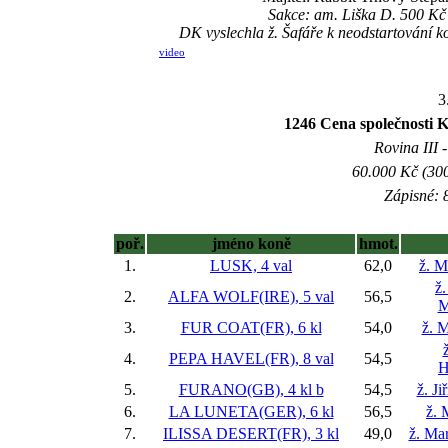
Sakce: am. Liška D. 500 Kč 
DK vyslechla ž. Šafáře k neodstartování
video
3
1246 Cena společnos
Rovina III -
60.000 Kč (300
Zápisné: 8
poř.
jméno koně
hmot.
1.
LUSK, 4 val
62,0
ž. M
ž
2.
ALFA WOLF(IRE), 5 val
56,5
M
3.
FUR COAT(FR), 6 kl
54,0
ž. 
4.
PEPA HAVEL(FR), 8 val
54,5
H
5.
FURANO(GB), 4 kl
b
54,5
ž. J
6.
LA LUNETA(GER), 6 kl
56,5
ž. 
7.
ILISSA DESERT(FR), 3 kl
49,0
ž. Ma