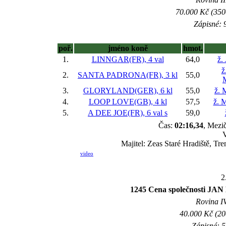
70.000 Kč (350
Zápisné: 9
poř.
jméno koně
hmot.
1.
LINNGAR(FR), 4 val
64,0
ž.
ž
2.
SANTA PADRONA(FR), 3 kl
55,0
3.
GLORYLAND(GER), 6 kl
55,0
ž. 
4.
LOOP LOVE(GB), 4 kl
57,5
ž. 
5.
A DEE JOE(FR), 6 val
s
59,0
Čas:
02:16,34
, Mezič
V
Majitel: Zeas Staré Hradiště, T
video
2
1245 Cena společnost
Rovina IV
40.000 Kč (20
Zápisné: 5