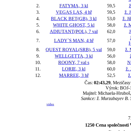
2.
FATYMA, 3 kl
59,5
ž
3.
VEGAS LAS, 4 hř
59,5
ž. 
4.
BLACK BET(GB), 3 kl
53,0
ž. J
5.
WHITE GHOST, 5 kl
58,0
ž. 
6.
ADIUTANT(POL), 7 val
62,0
J
7.
LADY`S MAN, 4 hř
57,0
H
8.
QUEST ROYAL(SRB), 5 val
59,0
ž.
9.
WELLGETTA, 3 kl
56,0
10.
ROONY, 7 val
s
58,0
Ni
11.
LORIE, 3 kl
60,0
ž.
12.
MARREE, 3 hř
52,5
ž
Čas:
02:43,29
, Mezičasy:
Výrok: BOJ-1/
Majitel: Michaela-Hruboš
Sankce: ž. Murzabayev B. 5
video
7
1250 Cena společnost