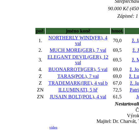
Steeplechase
90.000 Kč (450
Zápisné: 1 
poř.
jméno koně
hmot.
NORTHERLY WIND(FR), 4
1.
70,0
ž. 
val
2.
MUCH MORE(GER), 7 val
69,5
ž. 
ELEGANT DEVIL(GER), 12
3.
69,5
ž. 
val
4.
BUONARROTI(GER), 5 val
69,0
ž. J
Z
TARAS(POL), 7 val
69,0
ž. L
Z
TRADEMARK(IRE), 4 val
b
67,0
ž. J
ZN
ILLUMINATI, 5 hř
72,5
Patr
ZN
JUSAIN BOLT(POL), 4 val
61,5
J
Nestartovali
Č
Výro
Majitel: Dr. Charvát
video