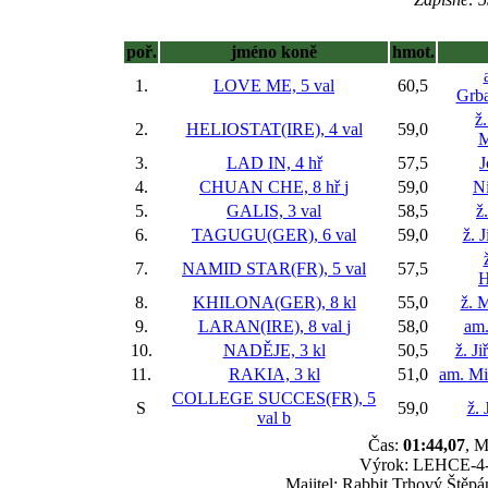
poř.
jméno koně
hmot.
1.
LOVE ME, 5 val
60,5
Grba
ž
2.
HELIOSTAT(IRE), 4 val
59,0
M
3.
LAD IN, 4 hř
57,5
J
4.
CHUAN CHE, 8 hř
j
59,0
Ni
5.
GALIS, 3 val
58,5
ž
6.
TAGUGU(GER), 6 val
59,0
ž. 
7.
NAMID STAR(FR), 5 val
57,5
H
8.
KHILONA(GER), 8 kl
55,0
ž. 
9.
LARAN(IRE), 8 val
j
58,0
am.
10.
NADĚJE, 3 kl
50,5
ž. J
11.
RAKIA, 3 kl
51,0
am. Mi
COLLEGE SUCCES(FR), 5
S
59,0
ž. 
val
b
Čas:
01:44,07
, M
Výrok: LEHCE-4-1/
Majitel: Rabbit Trhový Štěpá