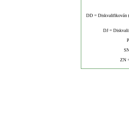
DD = Diskvalifikován (n
DJ = Diskvalif
P
SN
ZN =