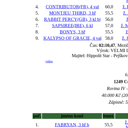
4.
CONTRIBUTOR(FR), 4 val
60,0
ž.
5.
MONTJEU THIRD, 3 hř
55,5
ž.
6.
RABBIT PERCY(GB), 3 kl
bj
56,0
ž
7.
SAPSIREE(IRE), 6 kl
57,0
ž. 
8.
BONYS, 3 hř
55,5
ž
9.
KALYPSO OF GRACIE, 4 val
58,0
ž. 
Čas:
02:10,47
, Mezič
Výrok: VELMI LE
Majitel: Hippolit Star - Pejško
video
6
1249 
Rovina IV -
40.000 Kč (20
Zápisné: 5
poř.
jméno koně
hmot.
ž
1.
FABRYAN, 3 hř
b
55,5
M