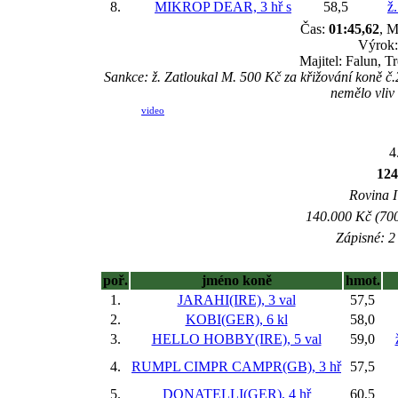
8.
MIKROP DEAR, 3 hř
s
58,5
ž
Čas:
01:45,62
, M
Výrok:
Majitel: Falun, T
Sankce: ž. Zatloukal M. 500 Kč za křižování koně 
nemělo vliv
video
4
124
Rovina I 
140.000 Kč (700
Zápisné: 2 
poř.
jméno koně
hmot.
1.
JARAHI(IRE), 3 val
57,5
2.
KOBI(GER), 6 kl
58,0
3.
HELLO HOBBY(IRE), 5 val
59,0
4.
RUMPL CIMPR CAMPR(GB), 3 hř
57,5
5.
DONATELLI(GER), 4 hř
60,5