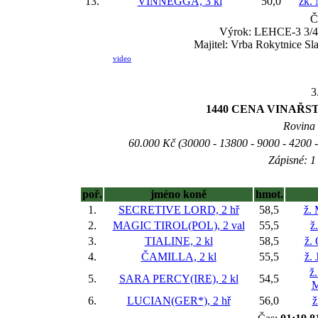
13.
VINNEGGA, 3 kl
50,0
žk.
Č
Výrok: LEHCE-3 3/4-3
Majitel: Vrba Rokytnice Sla
video
3
1440 CENA VINAŘSTVÍ
Rovina 
60.000 Kč (30000 - 13800 - 9000 - 4200 -
Zápisné: 1 
poř.
jméno koně
hmot.
1.
SECRETIVE LORD, 2 hř
58,5
ž. 
2.
MAGIC TIROL(POL), 2 val
55,5
ž
3.
TIALINE, 2 kl
58,5
ž.
4.
ČAMILLA, 2 kl
55,5
ž. 
ž
5.
SARA PERCY(IRE), 2 kl
54,5
M
6.
LUCIAN(GER*), 2 hř
56,0
ž