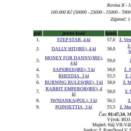
Rovina II - 1
100.000 Kč (50000 - 23000 - 15000 - 7000 
Zápisné: 1 
poř.
jméno koně
hmot.
1.
STEP STAR, 4 kl
57,0
ž. Ve
ž
2.
DALLY HIT(IRE), 4 kl
58,0
M
MONEY FOR DANNY(IRE),
3.
59,0
4 kl
4.
SAPSIREE(IRE), 5 kl
58,0
ž. 
5.
RHEEDIA, 3 kl
55,5
ž. 
6.
BURNING RULES(IRE), 3 kl
58,0
ž. M
RABBIT EMPEROR(IRE), 4
7.
58,0
ž.
kl
8.
IWNIANKA(POL), 3 kl
56,5
ž
9.
POINSETTIA, 3 kl
55,5
ž. Ma
Čas:
01:47,34
, M
Výrok: BOJ-k
Majitel: Stáj VB-Vá
Sankce: ž. Korečková V. 