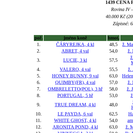
1439 CENA F
Rovina IV -
40.000 Kč (20
Zápisné: 6
poř.
jméno koně
hmot.
1.
ČÁRYREJKA, 4 kl
48,5
ž. Ma
2.
ABRET, 4 val
54,0
ž.
ž
3.
LUCIE, 3 kl
57,5
4.
VALERO, 4 val
55,5
ž.
5.
HONEY BUNNY, 9 val
63,0
Helen
6.
QUIMBY(FR), 4 val
57,0
ž.
7.
OMBRELETTO(POL), 3 hř
58,0
ž. 
8.
PORTUGAL, 5 hř
53,0
ž
9.
TRUE DREAM, 4 kl
48,0
10.
LE PAYDA, 6 val
62,5
Ha
11.
WHITE GHOST, 4 kl
54,0
am
12.
ARONITA POND, 4 kl
63,0
ž. 