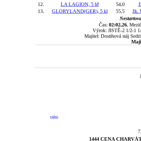
12.
LA LAGION, 5 hř
54,0
ž
13.
GLORYLAND(GER), 5 kl
55,5
žk.
Nestartova
Čas:
02:02,26
, Mezič
Výrok: JISTĚ-2 1/2-1 1/
Majitel: Dostihová stáj Sed
Maji
video
7
1444 CENA CHARVÁT CTS