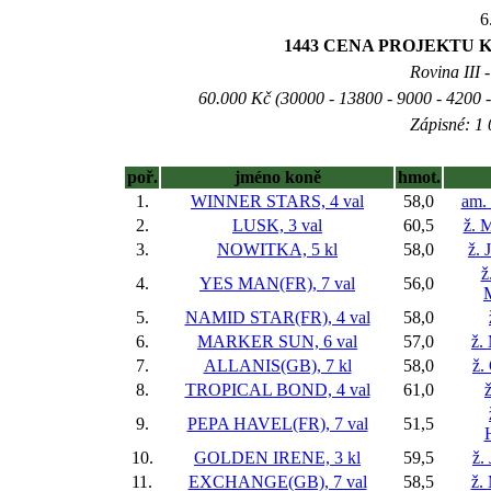
6
1443 CENA PROJEKTU K
Rovina III -
60.000 Kč (30000 - 13800 - 9000 - 4200 -
Zápisné: 1 
poř.
jméno koně
hmot.
1.
WINNER STARS, 4 val
58,0
am. 
2.
LUSK, 3 val
60,5
ž. 
3.
NOWITKA, 5 kl
58,0
ž. 
ž
4.
YES MAN(FR), 7 val
56,0
5.
NAMID STAR(FR), 4 val
58,0
6.
MARKER SUN, 6 val
57,0
ž.
7.
ALLANIS(GB), 7 kl
58,0
ž.
8.
TROPICAL BOND, 4 val
61,0
ž
9.
PEPA HAVEL(FR), 7 val
51,5
10.
GOLDEN IRENE, 3 kl
59,5
ž.
11.
EXCHANGE(GB), 7 val
58,5
ž.