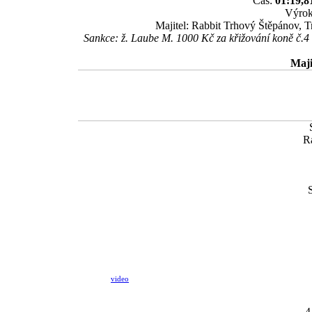
Čas:
01:19,8
Výrok
Majitel: Rabbit Trhový Štěpánov, 
Sankce: ž. Laube M. 1000 Kč za křižování koně č.4 
Maji
R
video
4