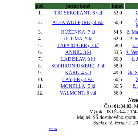
poř.
jméno koně
hmot.
1.
TÍO SERGEANT, 6 val
53,0
ž
ž
2.
ALFA WOLF(IRE), 4 val
60,0
3.
RŮŽENKA, 7 kl
54,5
ž. Ma
4.
ULTIMA, 5 kl
62,0
ž. 
5.
TAPAJO(GER), 3 hř
58,0
ž.
6.
ANNIE, 3 kl
53,5
ž. Ve
7.
LADISLAV, 3 hř
60,0
ž. 
8.
SOPHRONIUS(IRE), 3 hř
58,0
9.
KÁRL, 4 val
49,0
žk. 
10.
LAY(FR), 4 val
60,5
ž
11.
MONELLA, 5 kl
60,5
ž.
12.
VALMONT, 6 val
56,0
Nesta
Čas:
01:34,03
, M
Výrok: JISTĚ-3/4-2 1/4-h
Majitel: SŠ dostihového sportu
Sankce: ž. Verner J. 2
video