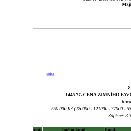
Maji
video
8
1445 77. CENA ZIMNÍHO FA
Rovin
550.000 Kč (220000 - 121000 - 77000 - 55
Zápisné: 3 3
poř.
jméno koně
hmot.