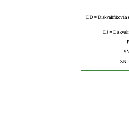
DD = Diskvalifikován (n
DJ = Diskvalif
P
SN
ZN =