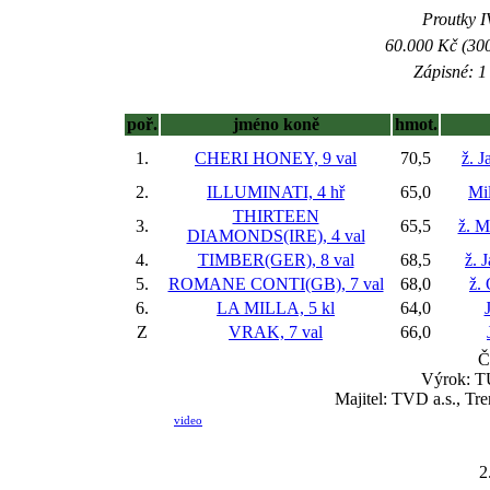
Proutky IV
60.000 Kč (300
Zápisné: 1 
poř.
jméno koně
hmot.
1.
CHERI HONEY, 9 val
70,5
ž. 
2.
ILLUMINATI, 4 hř
65,0
Mi
THIRTEEN
3.
65,5
ž. M
DIAMONDS(IRE), 4 val
4.
TIMBER(GER), 8 val
68,5
ž. 
5.
ROMANE CONTI(GB), 7 val
68,0
ž.
6.
LA MILLA, 5 kl
64,0
Z
VRAK, 7 val
66,0
Č
Výrok: T
Majitel: TVD a.s., Tr
video
2