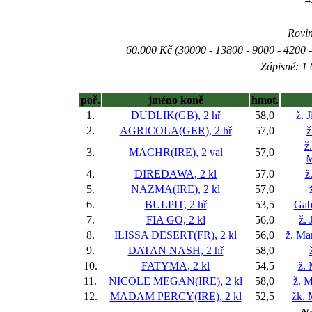
Rovin
60.000 Kč (30000 - 13800 - 9000 - 4200 -
Zápisné: 1 
poř.
jméno koně
hmot.
1.
DUDLIK(GB), 2 hř
58,0
ž. 
2.
AGRICOLA(GER), 2 hř
57,0
ž
ž
3.
MACHR(IRE), 2 val
57,0
M
4.
DIREDAWA, 2 kl
57,0
ž
5.
NAZMA(IRE), 2 kl
57,0
6.
BULPIT, 2 hř
53,5
Gab
7.
FIA GO, 2 kl
56,0
ž. 
8.
ILISSA DESERT(FR), 2 kl
56,0
ž. Ma
9.
DATAN NASH, 2 hř
58,0
10.
FATYMA, 2 kl
54,5
ž.
11.
NICOLE MEGAN(IRE), 2 kl
58,0
ž. M
12.
MADAM PERCY(IRE), 2 kl
52,5
žk. 