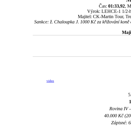
Ne
Čas:
01:33,92
, M
Výrok: LEHCE-1 1/2-hla
Majitel: CK-Martin Tour, Tr
Sankce: ž. Chaloupka J. 1000 Kč za křižování koně 
Maji
video
5
Rovina IV -
40.000 Kč (20
Zápisné: 6