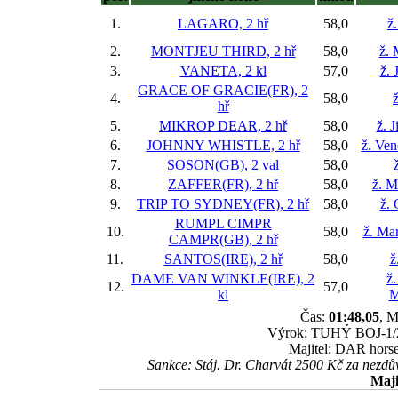
1.
LAGARO, 2 hř
58,0
ž
2.
MONTJEU THIRD, 2 hř
58,0
ž. 
3.
VANETA, 2 kl
57,0
ž. 
GRACE OF GRACIE(FR), 2
4.
58,0
ž
hř
5.
MIKROP DEAR, 2 hř
58,0
ž. 
6.
JOHNNY WHISTLE, 2 hř
58,0
ž. Ve
7.
SOSON(GB), 2 val
58,0
8.
ZAFFER(FR), 2 hř
58,0
ž. M
9.
TRIP TO SYDNEY(FR), 2 hř
58,0
ž. 
RUMPL CIMPR
10.
58,0
ž. Ma
CAMPR(GB), 2 hř
11.
SANTOS(IRE), 2 hř
58,0
ž
DAME VAN WINKLE(IRE), 2
ž
12.
57,0
kl
M
Čas:
01:48,05
, M
Výrok: TUHÝ BOJ-1/2-3
Majitel: DAR horse,
Sankce: Stáj. Dr. Charvát 2500 Kč za nez
Maji