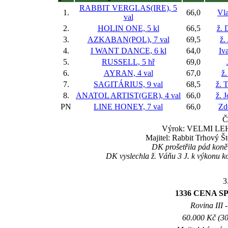
RABBIT VERGLAS(IRE), 5
1.
66,0
Vla
val
2.
HOLIN ONE, 5 kl
66,5
ž. 
3.
AZKABAN(POL), 7 val
69,5
ž.
4.
I WANT DANCE, 6 kl
64,0
Iva
5.
RUSSELL, 5 hř
69,0
6.
AYRAN, 4 val
67,0
ž.
7.
SAGITÁRIUS, 9 val
68,5
ž. 
8.
ANATOL ARTIST(GER), 4 val
66,0
ž. 
PN
LINE HONEY, 7 val
66,0
Zd
Č
Výrok: VELMI LEHC
Majitel: Rabbit Trhový Š
DK prošetřila pád koně
DK vyslechla ž. Váňu 3 J. k výkonu 
3
1336 CENA S
Rovina III -
60.000 Kč (30