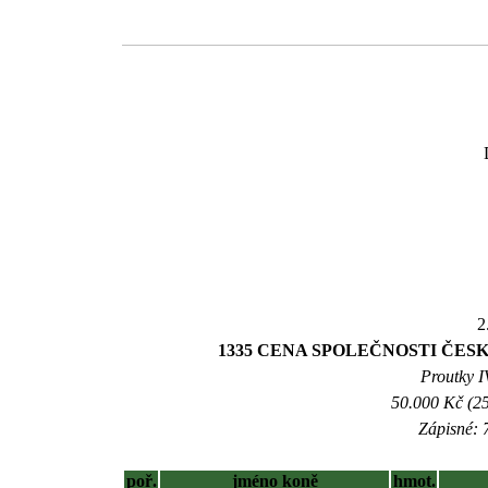
2
1335 CENA SPOLEČNOSTI ČESKO
Proutky IV
50.000 Kč (25
Zápisné: 7
poř.
jméno koně
hmot.