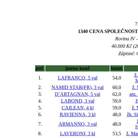
7
1340 CENA SPOLEČNOSTI
Rovina IV -
40.000 Kč (2
Zápisné: 6
poř.
jméno koně
hmot.
ž
1.
LAFRANCO, 5 val
54,0
M
2.
NAMID STAR(FR), 3 val
60,0
ž.
3.
D`ARTAGNAN, 5 val
62,0
am.
4.
LABOND, 3 val
59,0
ž
5.
CAILEAN, 4 kl
59,0
ž. 
6.
RAVIENNA, 3 kl
48,0
žk. 
7.
ARMANNO, 3 val
48,0
H
8.
LAVERONI, 3 kl
53,5
ž. Ma