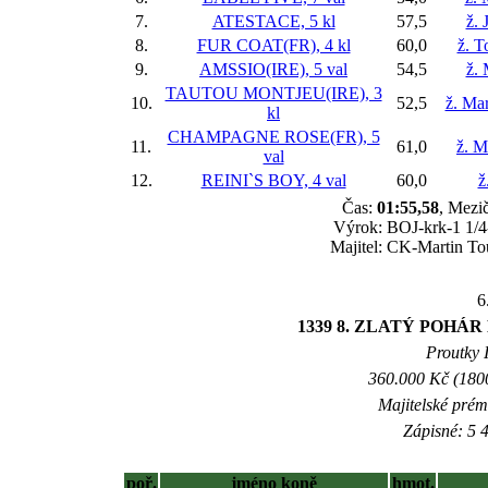
7.
ATESTACE, 5 kl
57,5
ž. 
8.
FUR COAT(FR), 4 kl
60,0
ž. 
9.
AMSSIO(IRE), 5 val
54,5
ž.
TAUTOU MONTJEU(IRE), 3
10.
52,5
ž. Ma
kl
CHAMPAGNE ROSE(FR), 5
11.
61,0
ž. M
val
12.
REINI`S BOY, 4 val
60,0
ž
Čas:
01:55,58
, Mezič
Výrok: BOJ-krk-1 1/4-
Majitel: CK-Martin Tou
6
1339 8. ZLATÝ POHÁR
Proutky I
360.000 Kč (1800
Majitelské prém
Zápisné: 5 4
poř.
jméno koně
hmot.