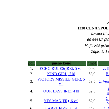
5
1338 CENA SPOLE
Rovina III -
60.000 Kč (30
Majitelské prém
Zápisné: 1 
poř.
jméno koně
hmot.
1.
ECHO RULES(IRE), 5 val
60,0
ž. 
2.
KIND GIRL, 7 kl
53,0
ž
VICTORY MISSILE(GER), 5
3.
53,5
ž. Ve
val
4.
OUR LASS(IRE), 4 kl
52,5
H
ž
5.
YES MAN(FR), 6 val
62,0
M
6.
LABEL FIVE, 7 val
54,0
ž. 