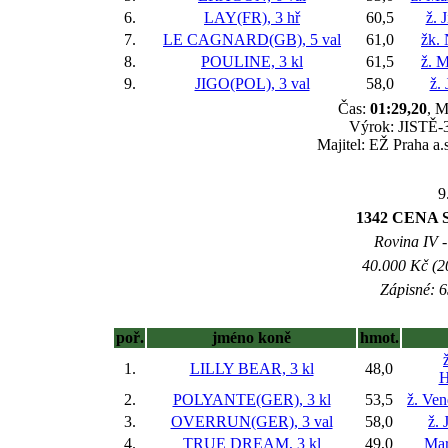
6.
LAY(FR), 3 hř
60,5
ž. 
7.
LE CAGNARD(GB), 5 val
61,0
žk. 
8.
POULINE, 3 kl
61,5
ž. M
9.
JIGO(POL), 3 val
58,0
ž.
Čas:
01:29,20
, M
Výrok: JISTĚ-3/
Majitel: EŽ Praha a.
9
1342 CENA 
Rovina IV -
40.000 Kč (2
Zápisné: 6
poř.
jméno koně
hmot.
1.
LILLY BEAR, 3 kl
48,0
H
2.
POLYANTE(GER), 3 kl
53,5
ž. Ve
3.
OVERRUN(GER), 3 val
58,0
ž. 
4.
TRUE DREAM, 3 kl
49,0
Mar