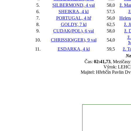
5.
SILBERMOND, 4 val
58,0
ž. Ma
6.
SHEIKRA, 4 kl
57,5
ž
7.
PORTUGAL, 4 hř
56,0
Helena
8.
GOLDY, 7 kl
62,5
ž. 
9.
CUDAK(POL), 6 val
58,0
ž. 
ž
10.
CHRISSIO(GER), 9 val
54,0
M
11.
ESDARKA, 4 kl
59,5
ž. 
Ne
Čas:
02:41,73
, Mezičasy:
Výrok: LEHCE-
Majitel: Hřebčín Pavlin Dv