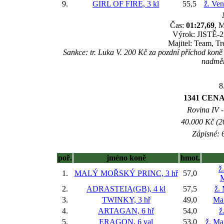
9.
GIRL OF FIRE, 3 kl
55,5
ž. Ve
Čas:
01:27,69
, M
Výrok: JISTĚ-2 
Majitel: Team, T
Sankce: tr. Luka V. 200 Kč za pozdní příchod k
nadměr
8
1341 CENA
Rovina IV -
40.000 Kč (2
Zápisné: 6
poř.
jméno koně
hmot.
ž
1.
MALÝ MOŘSKÝ PRINC, 3 hř
57,0
M
2.
ADRASTEIA(GB), 4 kl
57,5
ž.
3.
TWINKY, 3 hř
49,0
Mar
4.
ARTAGAN, 6 hř
54,0
ž
5.
ERAGON, 6 val
53,0
ž. Ma