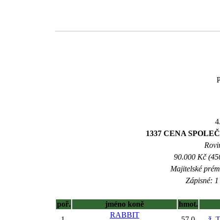
P
4
1337 CENA SPOLEČN
Rovin
90.000 Kč (45
Majitelské prém
Zápisné: 1 
poř.
jméno koně
hmot.
RABBIT
1.
57,0
ž. 