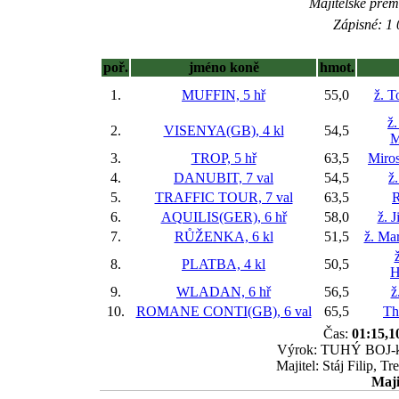
Majitelské prém
Zápisné: 1 
poř.
jméno koně
hmot.
1.
MUFFIN, 5 hř
55,0
ž. 
ž
2.
VISENYA(GB), 4 kl
54,5
M
3.
TROP, 5 hř
63,5
Miros
4.
DANUBIT, 7 val
54,5
ž
5.
TRAFFIC TOUR, 7 val
63,5
6.
AQUILIS(GER), 6 hř
58,0
ž. 
7.
RŮŽENKA, 6 kl
51,5
ž. Ma
8.
PLATBA, 4 kl
50,5
H
9.
WLADAN, 6 hř
56,5
ž
10.
ROMANE CONTI(GB), 6 val
65,5
Th
Čas:
01:15,1
Výrok: TUHÝ BOJ-kr.h
Majitel: Stáj Filip, T
Maji