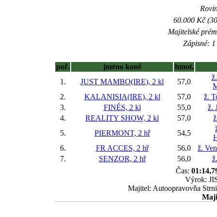
Rovin
60.000 Kč (30
Majitelské prém
Zápisné: 1 
poř.
jméno koně
hmot.
ž
1.
JUST MAMBO(IRE), 2 kl
57,0
M
2.
KALANISIA(IRE), 2 kl
57,0
ž. 
3.
FINÉS, 2 kl
55,0
ž. 
4.
REALITY SHOW, 2 kl
57,0
ž
5.
PIERMONT, 2 hř
54,5
H
6.
FR ACCES, 2 hř
56,0
ž. Ve
7.
SENZOR, 2 hř
56,0
ž
Čas:
01:14,7
Výrok: JIS
Majitel: Autoopravovňa Strni
Maji