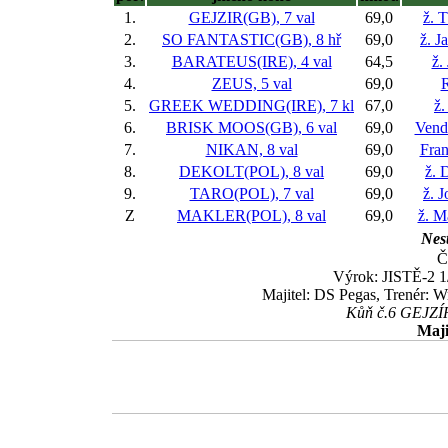
1.
GEJZIR(GB), 7 val
69,0
ž. 
2.
SO FANTASTIC(GB), 8 hř
69,0
ž. J
3.
BARATEUS(IRE), 4 val
64,5
ž.
4.
ZEUS, 5 val
69,0
5.
GREEK WEDDING(IRE), 7 kl
67,0
ž.
6.
BRISK MOOS(GB), 6 val
69,0
Vend
7.
NIKAN, 8 val
69,0
Fran
8.
DEKOLT(POL), 8 val
69,0
ž. 
9.
TARO(POL), 7 val
69,0
ž. 
Z
MAKLER(POL), 8 val
69,0
ž. M
Nest
Č
Výrok: JISTĚ-2 1/
Majitel: DS Pegas, Trenér: 
Kůň č.6 GEJZÍR 
Maji