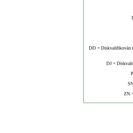
DD = Diskvalifikován (n
DJ = Diskvalif
P
SN
ZN =