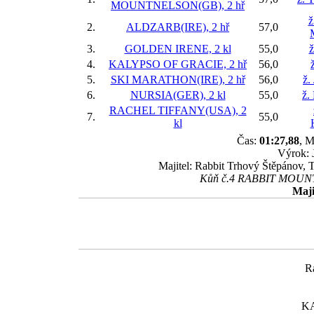
MOUNTNELSON(GB), 2 hř
ž
2.
ALDZARB(IRE), 2 hř
57,0
3.
GOLDEN IRENE, 2 kl
55,0
ž
4.
KALYPSO OF GRACIE, 2 hř
56,0
5.
SKI MARATHON(IRE), 2 hř
56,0
ž.
6.
NURSIA(GER), 2 kl
55,0
ž.
RACHEL TIFFANY(USA), 2
7.
55,0
kl
Čas:
01:27,88
, M
Výrok: 
Majitel: Rabbit Trhový Štěpánov, 
Kůň č.4 RABBIT MOUNTNE
Maji
R
K