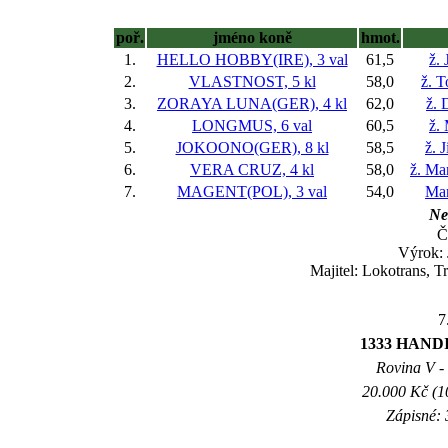
poř.
jméno koně
hmot.
1.
HELLO HOBBY(IRE), 3 val
61,5
ž. 
2.
VLASTNOST, 5 kl
58,0
ž. 
3.
ZORAYA LUNA(GER), 4 kl
62,0
ž. 
4.
LONGMUS, 6 val
60,5
ž.
5.
JOKOONO(GER), 8 kl
58,5
ž. 
6.
VERA CRUZ, 4 kl
58,0
ž. Ma
7.
MAGENT(POL), 3 val
54,0
Mar
Ne
Č
Výrok: 
Majitel: Lokotrans, 
7
1333 HAN
Rovina V - 
20.000 Kč (1
Zápisné: 