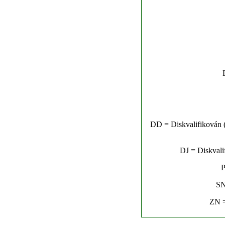
DD = Diskvalifikován (n
DJ = Diskvalif
P
SN
ZN =