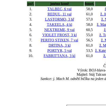
poř.
jméno koně
hmot.
1.
TALBEC, 6 val
58,0
2.
REDUL, 11 val
61,0
ž. 
3.
LASTORMO, 3 hř
57,0
ž.
4.
TAKEELA, 4 kl
58,0
ž. Ma
5.
NEXTREME, 9 val
60,5
ž
6.
VIOLET FROST, 3 kl
55,0
ž. 
7.
PERITO STIXEN, 7 val
56,5
ž.
8.
DRTINA, 3 kl
61,0
ž. M
9.
PORTYR, 5 val
53,5
ž. Kat
10.
FABRITTANA, 3 kl
61,0
ž
Č
Výrok: BOJ-hlava-1
Majitel: Stáj Talcum
Sankce: j. Mach M. odnětí bičíku na jeden d