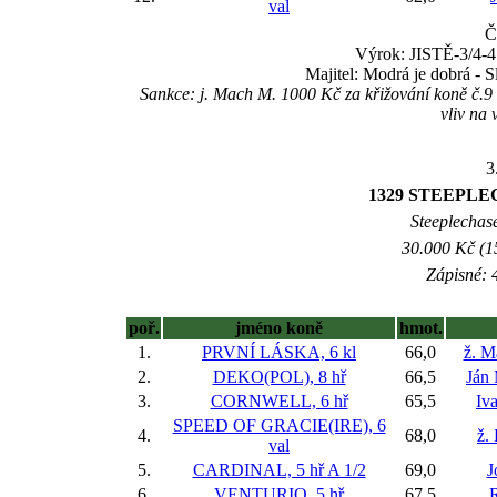
val
Č
Výrok: JISTĚ-3/4-4 
Majitel: Modrá je dobrá - 
Sankce: j. Mach M. 1000 Kč za křižování koně 
vliv na 
3
1329 STEEPL
Steeplechase
30.000 Kč (1
Zápisné: 4
poř.
jméno koně
hmot.
1.
PRVNÍ LÁSKA, 6 kl
66,0
ž. M
2.
DEKO(POL), 8 hř
66,5
Ján
3.
CORNWELL, 6 hř
65,5
Iva
SPEED OF GRACIE(IRE), 6
4.
68,0
ž.
val
5.
CARDINAL, 5 hř
A 1/2
69,0
J
6.
VENTURIO, 5 hř
67,5