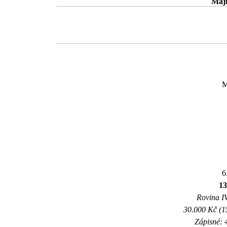
Maji
M
6
1
Rovina IV
30.000 Kč (1
Zápisné: 4