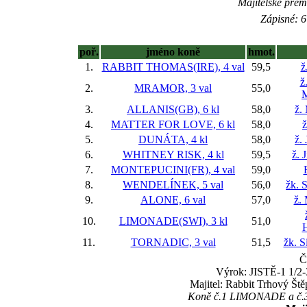
Majitelské prém
Zápisné: 6
poř.
jméno koně
hmot.
1.
RABBIT THOMAS(IRE), 4 val
59,5
ž
ž
2.
MRAMOR, 3 val
55,0
M
3.
ALLANIS(GB), 6 kl
58,0
ž.
4.
MATTER FOR LOVE, 6 kl
58,0
ž
5.
DUNÁTA, 4 kl
58,0
ž.
6.
WHITNEY RISK, 4 kl
59,5
ž. 
7.
MONTEPUCINI(FR), 4 val
59,0
8.
WENDELÍNEK, 5 val
56,0
žk. 
9.
ALONE, 6 val
57,0
ž.
10.
LIMONADE(SWI), 3 kl
51,0
11.
TORNADIC, 3 val
51,5
žk. 
Č
Výrok: JISTĚ-1 1/2-3
Majitel: Rabbit Trhový Ště
Koně č.1 LIMONADE a č.3 