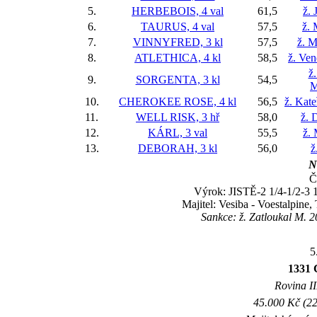
5.
HERBEBOIS, 4 val
61,5
ž. 
6.
TAURUS, 4 val
57,5
ž. 
7.
VINNYFRED, 3 kl
57,5
ž. M
8.
ATLETHICA, 4 kl
58,5
ž. Ve
ž
9.
SORGENTA, 3 kl
54,5
M
10.
CHEROKEE ROSE, 4 kl
56,5
ž. Kat
11.
WELL RISK, 3 hř
58,0
ž. 
12.
KÁRL, 3 val
55,5
ž.
13.
DEBORAH, 3 kl
56,0
ž
N
Č
Výrok: JISTĚ-2 1/4-1/2-3 1
Majitel: Vesiba - Voestalpine
Sankce: ž. Zatloukal M. 2
5
1331
Rovina II
45.000 Kč (22