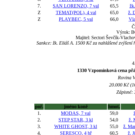
7.
SAN LORENZO, 7 val
65,5
žk
Z
TEMAT(POL), 4 val
65,0
ž. 
Z
PLAYBEC, 5 val
66,0
Vla
Č
Výrok: BO
Majitel: Sectori Ševčík-Vlacho
Sankce: žk. Eliáš A. 1500 Kč za nahlášené zvýše
4
1330 Vzpomínková cena přáte
Rovina V 
20.000 Kč (1
Zápisné: 
poř.
jméno koně
hmot.
1.
MODAS, 7 val
59,0
2.
STEP STAR, 3 kl
54,0
ž.
3.
WHITE GHOST, 3 kl
55,0
ž. Ma
4.
SERESCO, 4 hř
60,5
ž. 