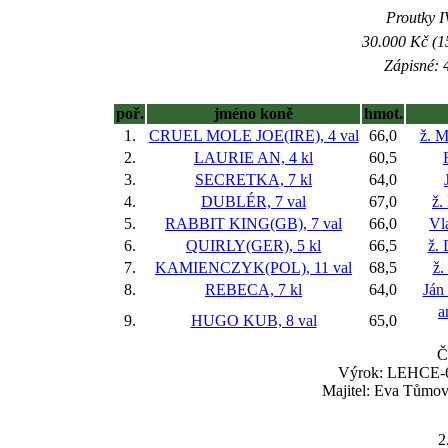
Proutky IV
30.000 Kč (1
Zápisné: 4
poř.
jméno koně
hmot.
1.
CRUEL MOLE JOE(IRE), 4 val
66,0
ž. 
2.
LAURIE AN, 4 kl
60,5
3.
SECRETKA, 7 kl
64,0
4.
DUBLÉR, 7 val
67,0
ž.
5.
RABBIT KING(GB), 7 val
66,0
Vl
6.
QUIRLY(GER), 5 kl
66,5
ž.
7.
KAMIENCZYK(POL), 11 val
68,5
ž.
8.
REBECA, 7 kl
64,0
Ján
a
9.
HUGO KUB, 8 val
65,0
Č
Výrok: LEHCE-6-
Majitel: Eva Tůmov
2