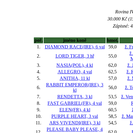
Rovina IV
30.000 Kč (1
Zápisné: 4
poř.
jméno koně
hmot.
1.
DIAMOND RACE(IRE), 6 val
59,0
ž. F
ž
2.
LORD TIGER, 3 hř
55,0
M
3.
NASIA(POL), 4 kl
62,0
ž. 
4.
ALLEGRO, 4 val
62,5
ž. 
5.
ANITHA, 11 kl
57,0
ž.
RABBIT EMPEROR(IRE), 3
6.
56,0
ž. 
kl
7.
RENDETTA, 3 kl
53,5
ž. Ve
8.
FAST GABRIEL(FR), 4 val
59,0
9.
ELEN(FR), 4 kl
60,5
10.
PURPLE HEART, 3 val
58,5
ž. Ma
11.
ARS VIVENDI(IRE), 3 kl
54,5
ž
PLEASE BABY PLEASE, 4
12.
62,0