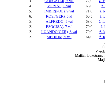
3.
GOSCATER, 5 val
72,0
ž. 
4.
VIRVÁL, 6 val
66,0
ž.
5.
IMBIR(POL), 9 val
71,0
ž. 
6.
ROSI(GER), 5 kl
60,5
ž. 
Z
ALFREDO, 5 val
68,0
ž. 
Z
ESO(USA), 7 val
70,0
ž.
Z
LUANDO(GER), 6 val
70,0
ž. 
Z
MÉDIUM, 5 val
64,0
ž. 
Č
Výrok
Majitel: Lokotrans,
Maji