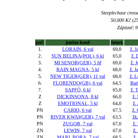
Steeplechase crossc
50.000 Kč (25
Zápisné: 9
poř.
jméno koně
hmot.
1.
LORAIN, 6 val
69,0
ž. 
2.
SUN BELINA(POL), 6 kl
65,0
ž. 
3.
MI SENOR(GER), 5 hř
69,0
ž. 
4.
RAIN MAGNA, 5 kl
68,0
ž. J
5.
NEW TIGER(GER), 11 val
68,0
ž. 
6.
FLORENDO(GB), 6 val
64,5
Bar
7.
SAPFÓ, 6 kl
65,0
ž. 
Z
DICKINSONA, 8 kl
66,0
ž.
Z
EMOTIONAL, 5 kl
64,0
ž.
PN
CARIO, 6 val
67,5
ž.
PN
RIVER KWAI(GER), 7 val
63,5
žk
PN
ZUGOR, 7 val
67,0
ž.
ZN
LEWIN, 7 val
67,0
ž.
ZN
MARL BORA, 7 val
68,5
ž.