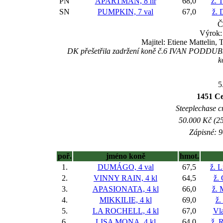
PN
APARTMAN, 8 hř
68,0
ž. 
SN
PUMPKIN, 7 val
67,0
ž. 
Č
Výrok:
Majitel: Etiene Mattelin
DK přešetřila zadržení koně č.6 IVAN PODDUBNY, 
k
5
1451 Ce
Steeplechase c
50.000 Kč (25
Zápisné: 9
poř.
jméno koně
hmot.
1.
DUMÁGO, 4 val
67,5
ž. 
2.
VINNY RAIN, 4 kl
64,5
ž.
3.
APASIONATA, 4 kl
66,0
ž. 
4.
MIKKILIE, 4 kl
69,0
ž.
5.
LA ROCHELL, 4 kl
67,0
Vla
6.
LISA MONA, 4 kl
64,0
ž. 