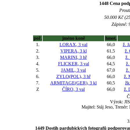
1448 Cena podp
Prout
50.000 Kč (25
Zápisné: 9
poř.
jméno koně
hmot.
1.
LORAX, 3 val
66,0
ž. 
2.
VIPERA, 3 kl
61,5
ž.
3.
MARINI, 3 hř
66,0
ž.
4.
FLICKER, 3 val
64,5
ž.
5.
JAMIL, 3 val
67,0
ž.
6.
ZYLO(POL), 3 hř
66,0
ž. 
7.
ARMITAGE(GER), 3 kl
60,5
žk
Z
ČÍRO, 3 val
66,0
ž. 
Č
Výrok: JIS
Majitel: Stáj Jeso, Trené
3
1449 Dostih pardubických fotografů podpor