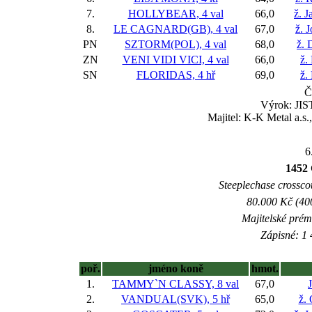
7.
HOLLYBEAR, 4 val
66,0
ž. 
8.
LE CAGNARD(GB), 4 val
67,0
ž. 
PN
SZTORM(POL), 4 val
68,0
ž. 
ZN
VENI VIDI VICI, 4 val
66,0
ž.
SN
FLORIDAS, 4 hř
69,0
ž.
Č
Výrok: JIST
Majitel: K-K Metal a.s
6
1452 
Steeplechase crosscou
80.000 Kč (40
Majitelské prém
Zápisné: 1 
poř.
jméno koně
hmot.
1.
TAMMY`N CLASSY, 8 val
67,0
2.
VANDUAL(SVK), 5 hř
65,0
ž.