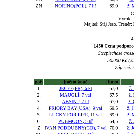
ZN
NORINO(POL), 7 hř
69,0
ž. 
Č
Výrok: 
Majitel: Stáj Jeso, Trené
4
1450 Cena podporova
Steeplechase crossc
50.000 Kč (25
Zápisné: 9
poř.
jméno koně
hmot.
1.
JECEE(FR), 6 kl
67,0
ž.
2.
MAUGLÍ, 7 val
67,5
ž.
3.
ABSINT, 7 hř
67,0
ž.
4.
PRIORY BAY(USA), 9 val
69,5
ž. 
5.
LUCKY FOR LIFE, 11 val
69,0
ž. 
6.
PUBMOON, 5 hř
64,5
ž.
Z
IVAN PODDUBNY(GB), 7 val
70,0
ž. 