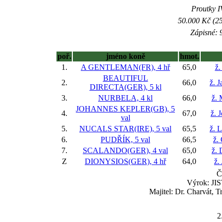
Proutky IV
50.000 Kč (25
Zápisné: 9
poř.
jméno koně
hmot.
1.
A GENTLEMAN(FR), 4 hř
65,0
ž.
BEAUTIFUL
2.
66,0
ž. 
DIRECTA(GER), 5 kl
3.
NURBELA, 4 kl
66,0
ž. 
JOHANNES KEPLER(GB), 5
4.
67,0
ž. 
val
5.
NUCALS STAR(IRE), 5 val
65,5
ž. 
6.
PUDŘÍK, 5 val
66,5
ž.
7.
SCALANDO(GER), 4 val
65,0
ž. 
Z
DIONYSIOS(GER), 4 hř
64,0
ž.
Č
Výrok: JIS
Majitel: Dr. Charvát, 
2