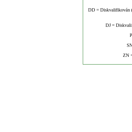
DD = Diskvalifikován (n
DJ = Diskvalif
P
SN
ZN =