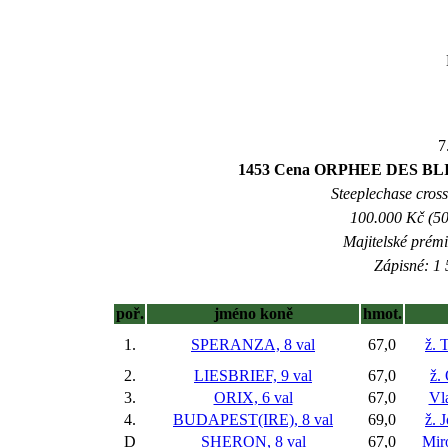
7
1453 Cena ORPHEE DES BLINS
Steeplechase crossc
100.000 Kč (50
Majitelské prém
Zápisné: 1 
poř.
jméno koně
hmot.
1.
SPERANZA, 8 val
67,0
ž. 
2.
LIESBRIEF, 9 val
67,0
ž.
3.
ORIX, 6 val
67,0
Vl
4.
BUDAPEST(IRE), 8 val
69,0
ž. 
D
SHERON, 8 val
67,0
Mir