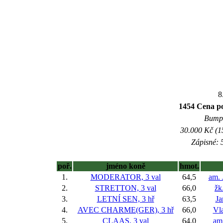
8
1454 Cena p
Bumpe
30.000 Kč (1
Zápisné: 5
poř.
jméno koně
hmot.
1.
MODERATOR, 3 val
64,5
am. 
2.
STRETTON, 3 val
66,0
žk
3.
LETNÍ SEN, 3 hř
63,5
Ja
4.
AVEC CHARME(GER), 3 hř
66,0
Vla
5.
CLAAS, 3 val
64,0
am.