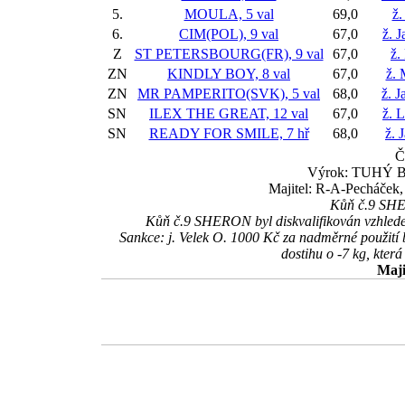
5.
MOULA, 5 val
69,0
ž.
6.
CIM(POL), 9 val
67,0
ž. 
Z
ST PETERSBOURG(FR), 9 val
67,0
ž.
ZN
KINDLY BOY, 8 val
67,0
ž. 
ZN
MR PAMPERITO(SVK), 5 val
68,0
ž. J
SN
ILEX THE GREAT, 12 val
67,0
ž. 
SN
READY FOR SMILE, 7 hř
68,0
ž. 
Č
Výrok: TUHÝ BOJ
Majitel: R-A-Pecháček, 
Kůň č.9 SHER
Kůň č.9 SHERON byl diskvalifikován vzhledem
Sankce: j. Velek O. 1000 Kč za nadměrné použití 
dostihu o -7 kg, která
Maji