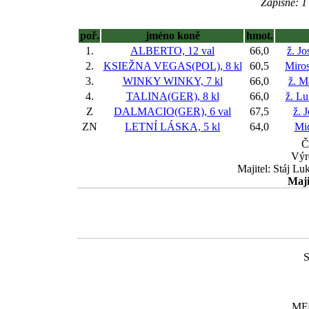
Zápisné: 1 
poř.
jméno koně
hmot.
1.
ALBERTO, 12 val
66,0
ž. J
2.
KSIEŽNA VEGAS(POL), 8 kl
60,5
Miro
3.
WINKY WINKY, 7 kl
66,0
ž. M
4.
TALINA(GER), 8 kl
66,0
ž. L
Z
DALMACIO(GER), 6 val
67,5
ž. 
ZN
LETNÍ LÁSKA, 5 kl
64,0
Mi
Č
Výr
Majitel: Stáj Lu
Maji
S
MEG