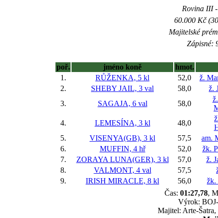
Rovina III -
60.000 Kč (30
Majitelské prém
Zápisné: 9
poř.
jméno koně
hmot.
1.
RŮŽENKA, 5 kl
52,0
ž. Ma
2.
SHEBY JAIL, 3 val
58,0
ž. 
ž
3.
SAGAJA, 6 val
58,0
M
ž
4.
LEMESÍNA, 3 kl
48,0
H
5.
VISENYA(GB), 3 kl
57,5
am. 
6.
MUFFIN, 4 hř
52,0
žk. P
7.
ZORAYA LUNA(GER), 3 kl
57,0
ž. 
8.
VALMONT, 4 val
57,5
9.
IRISH MIRACLE, 8 kl
56,0
žk.
Čas:
01:27,78
, M
Výrok: BOJ-1
Majitel: Arte-Šatra