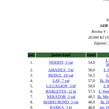
8
1438
Rovina V - 
20.000 Kč (1
Zápisné: 
poř.
jméno koně
hmot.
ž.
1.
NODDY, 3 val
54,0
M
2.
AMADEA, 3 kl
58,0
ž. 
3.
REDUL, 10 val
56,5
ž
4.
LAV, 7 val
57,0
žk. S
5.
LA LAGION, 3 hř
58,0
ž. 
6.
BARLETTA, 12 kl
57,5
ž. Ven
7.
NERÁTOR, 3 val
48,5
žk. Mi
8.
MARIO BOND, 3 val
48,0
žk. D
9.
BARKA, 3 kl
48,0
am. D