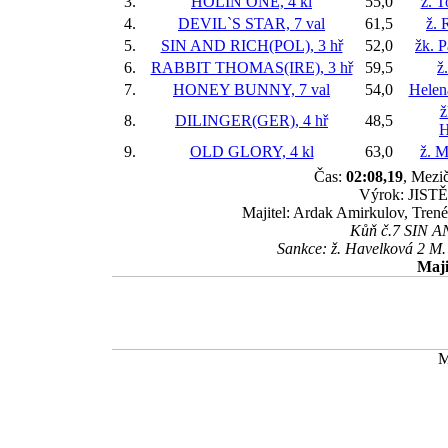
3.
HOLIN ONE, 4 kl
55,0
ž. 
4.
DEVIL`S STAR, 7 val
61,5
ž. 
5.
SIN AND RICH(POL), 3 hř
52,0
žk. P
6.
RABBIT THOMAS(IRE), 3 hř
59,5
ž
7.
HONEY BUNNY, 7 val
54,0
Helen
ž
8.
DILINGER(GER), 4 hř
48,5
H
9.
OLD GLORY, 4 kl
63,0
ž. M
Čas:
02:08,19
, Mezič
Výrok: JISTĚ-
Majitel: Ardak Amirkulov, Trené
Kůň č.7 SIN AN
Sankce: ž. Havelková 2 M. 
Maji
M