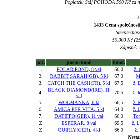
Poplatek: Stáj POHODA 500 Kč za n
3
1433 Cena společnosti
Steeplechase
50.000 Kč (25
Zápisné: 7
poř.
jméno koně
hmot.
1.
POLAR POND, 8 val
66,0
ž.
2.
RABBIT SARAH(GB), 5 kl
67,0
M
3.
CATCH THE CASH(FR), 5 kl
67,5
ž. 
BLACK DIAMOND(IRE), 11
4.
70,5
ž. 
val
5.
WOLMANKA, 6 kl
66,5
ž. 
6.
AMICA PER VITA, 5 kl
64,0
ž. 
7.
DATIFFO(GER), 11 val
66,0
To
Z
ESPERAR, 8 val
69,5
ž. 
Z
QUIRLY(GER), 4 kl
66,0
ž.
Nestar