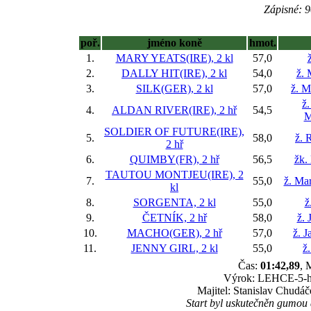
Zápisné: 9
poř.
jméno koně
hmot.
1.
MARY YEATS(IRE), 2 kl
57,0
2.
DALLY HIT(IRE), 2 kl
54,0
ž. 
3.
SILK(GER), 2 kl
57,0
ž. M
ž
4.
ALDAN RIVER(IRE), 2 hř
54,5
M
SOLDIER OF FUTURE(IRE),
5.
58,0
ž. 
2 hř
6.
QUIMBY(FR), 2 hř
56,5
žk.
TAUTOU MONTJEU(IRE), 2
7.
55,0
ž. Ma
kl
8.
SORGENTA, 2 kl
55,0
ž
9.
ČETNÍK, 2 hř
58,0
ž. 
10.
MACHO(GER), 2 hř
57,0
ž. J
11.
JENNY GIRL, 2 kl
55,0
ž
Čas:
01:42,89
, 
Výrok: LEHCE-5-hla
Majitel: Stanislav Chudá
Start byl uskutečněn gumou