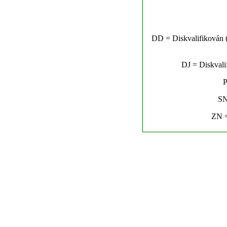
DD = Diskvalifikován (n
DJ = Diskvalif
P
SN
ZN =