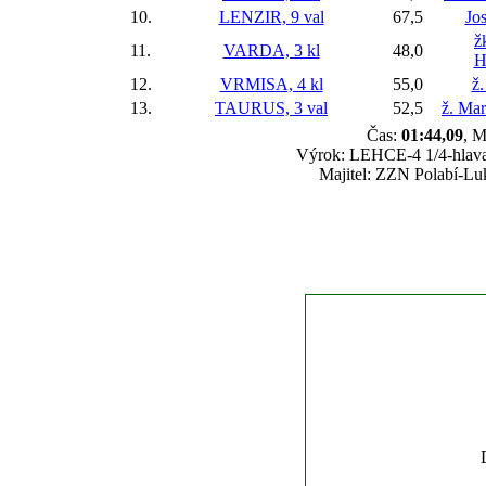
10.
LENZIR, 9 val
67,5
Jo
ž
11.
VARDA, 3 kl
48,0
H
12.
VRMISA, 4 kl
55,0
ž.
13.
TAURUS, 3 val
52,5
ž. Ma
Čas:
01:44,09
, M
Výrok: LEHCE-4 1/4-hlava-1
Majitel: ZZN Polabí-Luk