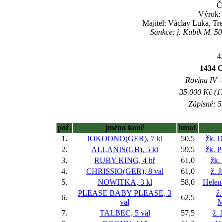
Č
Výrok: 
Majitel: Václav Luka, Tr
Sankce: j. Kubík M. 50
4
1434 C
Rovina IV -
35.000 Kč (1
Zápisné: 5
poř.
jméno koně
hmot.
1.
JOKOONO(GER), 7 kl
50,5
žk. 
2.
ALLANIS(GB), 5 kl
59,5
žk. P
3.
RUBY KING, 4 hř
61,0
žk.
4.
CHRISSIO(GER), 8 val
61,0
ž. 
5.
NOWITKA, 3 kl
58,0
Helen
PLEASE BABY PLEASE, 3
ž
6.
62,5
val
M
7.
TALBEC, 5 val
57,5
ž. 