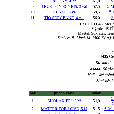
8.
ROONY, 4 hř
61,0
Ni
9.
TRUST ON SCYRIS, 3 val
57,5
ž. M
10.
RENÉE, 6 kl
58,5
ž.
11.
TÍO SERGEANT, 4 val
56,0
ž
Čas:
02:11,46
, Mezič
Výrok: JISTĚ-
Majitel: Sokrates, Tr
Sankce: žk. Mach M. 1500 Kč a j. 
5
1435 Ce
Rovina II -
85.000 Kč (42
Majitelské prém
Zápisné: 1 
poř.
jméno koně
hmot.
ž
1.
SHOLAK(FR), 3 hř
54,0
M
2.
MATTER FOR LOVE, 5 kl
51,5
ž. Ma