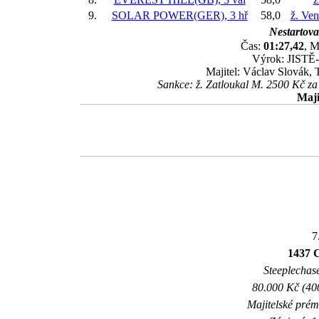
9.
SOLAR POWER(GER), 3 hř
58,0
ž. Ve
Nestartoval
Čas:
01:27,42
, M
Výrok: JISTĚ-1
Majitel: Václav Slovák,
Sankce: ž. Zatloukal M. 2500 Kč za 
Maji
7
1437 C
Steeplechase
80.000 Kč (40
Majitelské prém