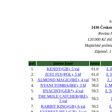
6
1436 Českom
Rovina I 
120.000 Kč (60
Majitelské prémi
Zápisné: 1 
poř.
jméno koně
hmot.
1.
KENDY(GB), 5 val
61,0
ž. 
2.
JUST FLY(POL), 5 hř
61,0
ž. 
3.
ALMOND MAGIC(IRE), 4 val
59,5
ž. 
4.
NYANI TOMBA(IRE), 3 hř
58,0
ž. M
5.
HYACINT(GER*), 4 val
59,5
ž. 
THE MOLE CATCHER(IRE),
6.
59,5
5 val
7.
RABBIT KING(GB), 6 val
59,5
ž
8.
EVEREST HILL(GB), 3 val
58,0
ž