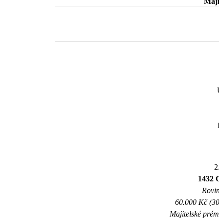
Maji
2
1432 C
Rovin
60.000 Kč (30
Majitelské prém