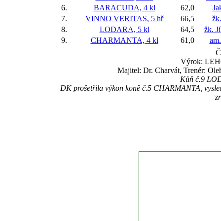
6.
BARACUDA, 4 kl
62,0
Ja
7.
VINNO VERITAS, 5 hř
66,5
žk
8.
LODARA, 5 kl
64,5
žk. J
9.
CHARMANTA, 4 kl
61,0
am.
Č
Výrok: LEHC
Majitel: Dr. Charvát, Trenér: Ol
Kůň č.9 LODA
DK prošetřila výkon koně č.5 CHARMANTA, vyslechla 
z