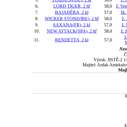
6.
LORD TIGER, 2 hř
58,0
ž. Ve
7.
BAJADÉRA, 2 kl
57,0
žk.
8.
WICKER STONE(IRE), 2 hř
58,0
ž.
9.
SAXANA(FR), 2 kl
57,0
ž.
10.
NEW ATTACK(SPA), 2 hř
58,0
ž. 
ž
11.
RENDETTA, 2 kl
57,0
M
Nest
Č
Výrok: JISTĚ-2 1/
Majitel: Ardak Amirkulo
Maji
4