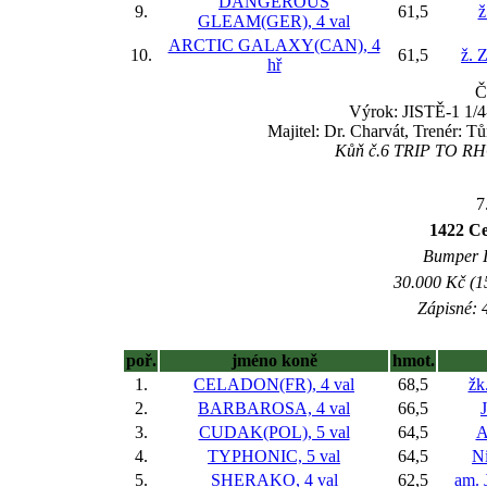
DANGEROUS
9.
61,5
ž
GLEAM(GER), 4 val
ARCTIC GALAXY(CAN), 4
10.
61,5
ž. 
hř
Č
Výrok: JISTĚ-1 1/4-
Majitel: Dr. Charvát, Trenér: T
Kůň č.6 TRIP TO RHO
7
1422 Ce
Bumper IV
30.000 Kč (1
Zápisné: 4
poř.
jméno koně
hmot.
1.
CELADON(FR), 4 val
68,5
žk
2.
BARBAROSA, 4 val
66,5
3.
CUDAK(POL), 5 val
64,5
A
4.
TYPHONIC, 5 val
64,5
Ni
5.
SHERAKO, 4 val
62,5
am. 