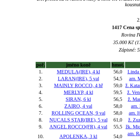
kousnut
2
1417 Cena s
Rovina IV
35.000 Kč (1
Zápisné: 5
poř.
jméno koně
hmot.
1.
MEDULA(IRE), 4 kl
56,0
Linda
2.
LARAN(IRE), 5 val
54,5
am. 
3.
MAINLY ROCCO, 4 hř
59,0
ž. Kata
4.
MERLYP, 4 kl
59,5
ž. Ve
5.
SIRAN, 6 kl
56,5
ž. Ma
6.
ZAIRO, 4 val
58,0
am. 
7.
ROLLING OCEAN, 9 val
58,0
am. 
8.
NUCALS STAR(IRE), 5 val
61,0
ž. Zu
9.
ANGEL ROCCO(FR), 4 val
55,5
žk. Mi
am. R
10.
APOLENKA, 3 kl
54,0