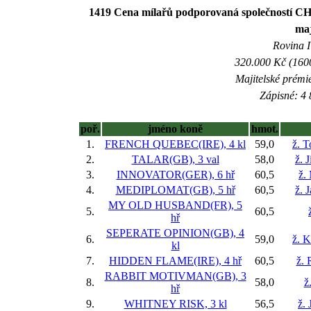
1419 Cena mílařů podporovaná společností C
maj
Rovina I 
320.000 Kč (1600
Majitelské prémi
Zápisné: 4 
poř.
jméno koně
hmot.
1.
FRENCH QUEBEC(IRE), 4 kl
59,0
ž. 
2.
TALAR(GB), 3 val
58,0
ž. 
3.
INNOVATOR(GER), 6 hř
60,5
ž.
4.
MEDIPLOMAT(GB), 5 hř
60,5
ž. 
MY OLD HUSBAND(FR), 5
5.
60,5
hř
SEPERATE OPINION(GB), 4
6.
59,0
ž. 
kl
7.
HIDDEN FLAME(IRE), 4 hř
60,5
ž. 
RABBIT MOTIVMAN(GB), 3
8.
58,0
ž
hř
9.
WHITNEY RISK, 3 kl
56,5
ž. 