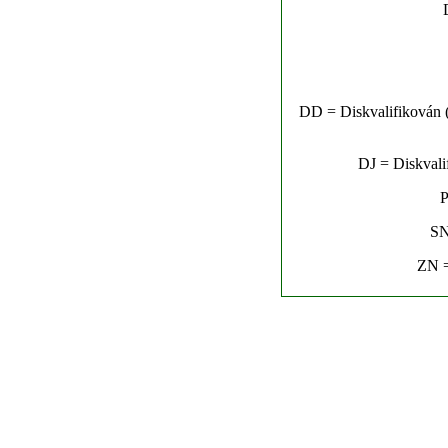
DD = Diskvalifikován (n
DJ = Diskvalif
P
SN
ZN =