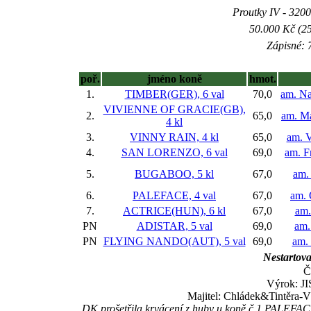
Proutky IV - 3200 
50.000 Kč (25
Zápisné: 7
poř.
jméno koně
hmot.
1.
TIMBER(GER), 6 val
70,0
am. Na
VIVIENNE OF GRACIE(GB),
2.
65,0
am. M
4 kl
3.
VINNY RAIN, 4 kl
65,0
am. V
4.
SAN LORENZO, 6 val
69,0
am. F
5.
BUGABOO, 5 kl
67,0
am.
6.
PALEFACE, 4 val
67,0
am. 
7.
ACTRICE(HUN), 6 kl
67,0
am.
PN
ADISTAR, 5 val
69,0
am.
PN
FLYING NANDO(AUT), 5 val
69,0
am. 
Nestartova
Č
Výrok: JI
Majitel: Chládek&Tintěra-Vá
DK prošetřila krvácení z huby u koně č.1 PALEFACE 