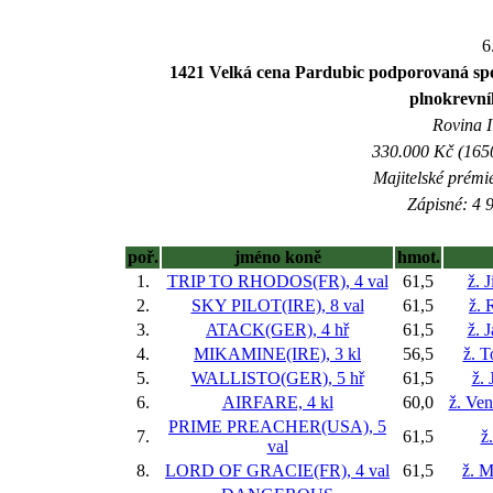
6
1421 Velká cena Pardubic podporovaná sp
plnokrevní
Rovina I 
330.000 Kč (1650
Majitelské prémi
Zápisné: 4 9
poř.
jméno koně
hmot.
1.
TRIP TO RHODOS(FR), 4 val
61,5
ž. 
2.
SKY PILOT(IRE), 8 val
61,5
ž. 
3.
ATACK(GER), 4 hř
61,5
ž. 
4.
MIKAMINE(IRE), 3 kl
56,5
ž. 
5.
WALLISTO(GER), 5 hř
61,5
ž. 
6.
AIRFARE, 4 kl
60,0
ž. Ve
PRIME PREACHER(USA), 5
7.
61,5
ž
val
8.
LORD OF GRACIE(FR), 4 val
61,5
ž. M