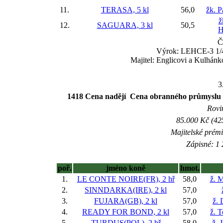
11.
TERASA, 5 kl
56,0
žk. P
ž
12.
SAGUARA, 3 kl
50,5
H
Č
Výrok: LEHCE-3 1/4-
Majitel: Englicovi a Kulhánk
3
1418 Cena nadějí  Cena obranného průmy
Rovin
85.000 Kč (42
Majitelské prém
Zápisné: 1 
poř.
jméno koně
hmot.
1.
LE CONTE NOIRE(FR), 2 hř
58,0
ž. M
2.
SINNDARKA(IRE), 2 kl
57,0
3.
FUJARA(GB), 2 kl
57,0
ž. 
4.
READY FOR BOND, 2 kl
57,0
ž. 
5.
TURDUS(POL), 2 hř
58,0
ž. 