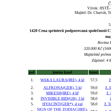
Č
Výrok: JISTĚ-1
Majitel: Dr. Charvát, 
5
1420 Cena sprinterů podporovaná společností 
maj
Rovina I
320.000 Kč (1600
Majitelské prémi
Zápisné: 4 8
poř.
jméno koně
hmot.
1.
WAKA LAURA(IRE), 4 kl
57,5
ž
2.
ALFKONA(GER), 5 kl
59,0
ž. 
3.
MIKESH(IRE), 4 hř
59,0
ž.
4.
INVISIBLE BID(GB), 3 kl
58,0
5.
HYACINT(GER*), 4 val
58,0
ž. 
SIGN OF THE ZODIAC(IRE),