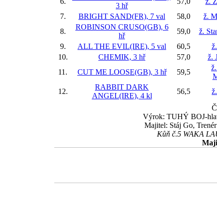
6.
57,0
ž. 
3 hř
7.
BRIGHT SAND(FR), 7 val
58,0
ž. M
ROBINSON CRUSO(GB), 6
8.
59,0
ž. St
hř
9.
ALL THE EVIL(IRE), 5 val
60,5
ž
10.
CHEMIK, 3 hř
57,0
ž. 
ž
11.
CUT ME LOOSE(GB), 3 hř
59,5
M
RABBIT DARK
12.
56,5
ž
ANGEL(IRE), 4 kl
Č
Výrok: TUHÝ BOJ-hlava-
Majitel: Stáj Go, Trené
Kůň č.5 WAKA LAUR
Maji