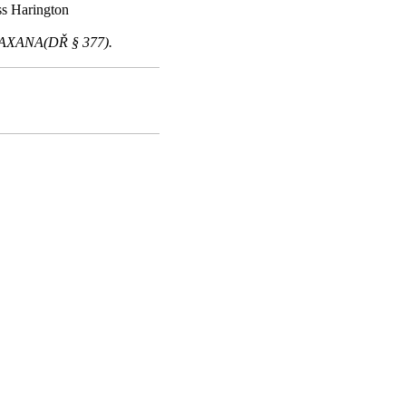
ss Harington
7 SAXANA(DŘ § 377).