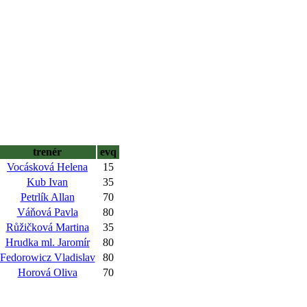
trenér
evq
Vocásková Helena
15
Kub Ivan
35
Petrlík Allan
70
Váňová Pavla
80
Růžičková Martina
35
Hrudka ml. Jaromír
80
Fedorowicz Vladislav
80
Horová Oliva
70