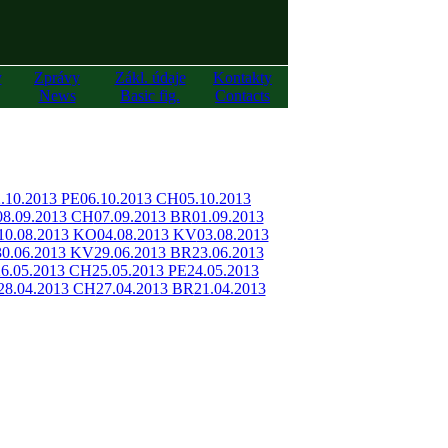
y
Zprávy
Zákl. údaje
Kontakty
News
Basic fig.
Contacts
.10.2013 PE
06.10.2013 CH
05.10.2013
08.09.2013 CH
07.09.2013 BR
01.09.2013
10.08.2013 KO
04.08.2013 KV
03.08.2013
30.06.2013 KV
29.06.2013 BR
23.06.2013
26.05.2013 CH
25.05.2013 PE
24.05.2013
28.04.2013 CH
27.04.2013 BR
21.04.2013