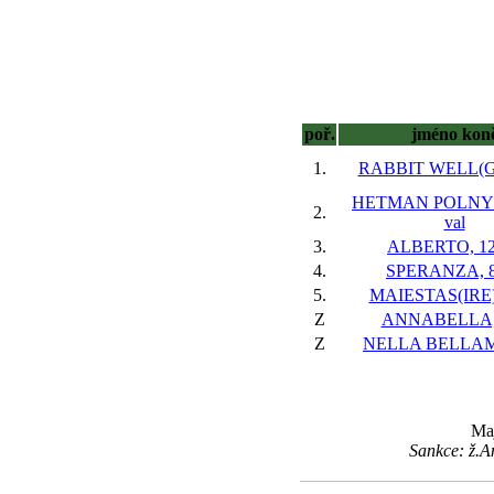
poř.
jméno kon
1.
RABBIT WELL(GB
HETMAN POLNY(
2.
val
3.
ALBERTO, 12
4.
SPERANZA, 8
5.
MAIESTAS(IRE),
Z
ANNABELLA, 
Z
NELLA BELLAMY
Maj
Sankce: ž.A