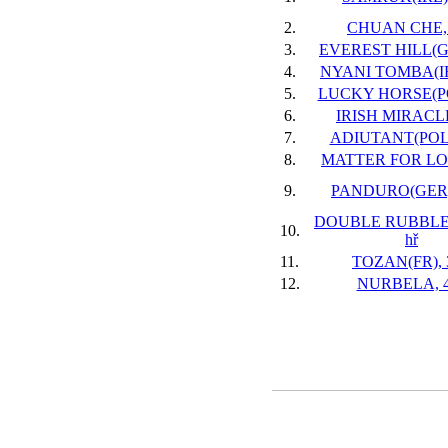
2.
CHUAN CHE, 
3.
EVEREST HILL(GB)
4.
NYANI TOMBA(IRE
5.
LUCKY HORSE(POL
6.
IRISH MIRACLE,
7.
ADIUTANT(POL),
8.
MATTER FOR LOV
9.
PANDURO(GER),
DOUBLE RUBBLE(
10.
hř
11.
TOZAN(FR), 3
12.
NURBELA, 4