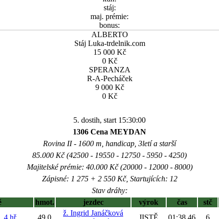
stáj:
maj. prémie:
bonus:
ALBERTO
Stáj Luka-trdelnik.com
15 000 Kč
0 Kč
SPERANZA
R-A-Pecháček
9 000 Kč
0 Kč
5. dostih, start 15:30:00
1306 Cena MEYDAN
Rovina II - 1600 m, handicap, 3letí a starší
85.000 Kč (42500 - 19550 - 12750 - 5950 - 4250)
Majitelské prémie: 40.000 Kč (20000 - 12000 - 8000)
Zápisné: 1 275 + 2 550 Kč, Startujících: 12
Stav dráhy:
ě
hmot.
jezdec
výrok
čas
stč
ž. Ingrid Janáčková
 4 hř
49,0
JISTĚ
01:38,46
6