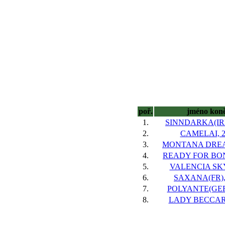
poř.
jméno kon
1.
SINNDARKA(IRE)
2.
CAMELAI, 2
3.
MONTANA DREAM
4.
READY FOR BOND
5.
VALENCIA SKY,
6.
SAXANA(FR), 
7.
POLYANTE(GER)
8.
LADY BECCARI,