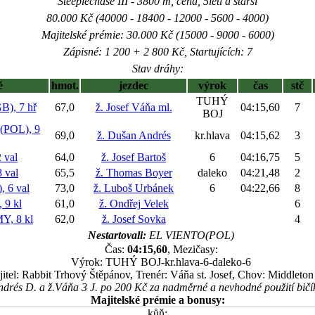
Steeplechase III - 3800 m, cena, 5letí a starší
80.000 Kč (40000 - 18400 - 12000 - 5600 - 4000)
Majitelské prémie: 30.000 Kč (15000 - 9000 - 6000)
Zápisné: 1 200 + 2 800 Kč, Startujících: 7
Stav dráhy:
ě
hmot.
jezdec
výrok
čas
stč
TUHÝ
), 7 hř
67,0
ž. Josef Váňa ml.
04:15,60
7
BOJ
POL), 9
69,0
ž. Dušan Andrés
kr.hlava
04:15,62
3
 val
64,0
ž. Josef Bartoš
6
04:16,75
5
 val
65,5
ž. Thomas Boyer
daleko
04:21,48
2
 6 val
73,0
ž. Luboš Urbánek
6
04:22,66
8
9 kl
61,0
ž. Ondřej Velek
6
, 8 kl
62,0
ž. Josef Sovka
4
Nestartovali:
EL VIENTO(POL)
Čas:
04:15,60
, Mezičasy:
Výrok: TUHÝ BOJ-kr.hlava-6-daleko-6
itel: Rabbit Trhový Štěpánov, Trenér: Váňa st. Josef, Chov: Middleton
ndrés D. a ž.Váňa 3 J. po 200 Kč za nadměrné a nevhodné použití bič
Majitelské prémie a bonusy:
kůň: