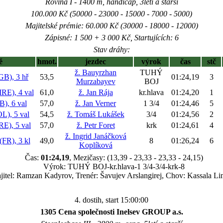
Rovina I - 1400 m, handicap, 3letí a starší
100.000 Kč (50000 - 23000 - 15000 - 7000 - 5000)
Majitelské prémie: 60.000 Kč (30000 - 18000 - 12000)
Zápisné: 1 500 + 3 000 Kč, Startujících: 6
Stav dráhy:
ě
hmot.
jezdec
výrok
čas
stč
ž. Bauyrzhan
TUHÝ
), 3 hř
53,5
01:24,19
3
Murzabayev
BOJ
), 4 val
61,0
ž. Jan Rája
kr.hlava
01:24,20
1
, 6 val
57,0
ž. Jan Verner
1 3/4
01:24,46
5
, 5 val
54,5
ž. Tomáš Lukášek
3/4
01:24,56
2
), 5 val
57,0
ž. Petr Foret
krk
01:24,61
4
ž. Ingrid Janáčková
R), 3 kl
49,0
8
01:26,24
6
Koplíková
Čas:
01:24,19
, Mezičasy: (13,39 - 23,33 - 23,33 - 24,15)
Výrok: TUHÝ BOJ-kr.hlava-1 3/4-3/4-krk-8
jitel: Ramzan Kadyrov, Trenér: Šavujev Arslangirej, Chov: Kassala Li
4. dostih, start 15:00:00
1305 Cena společnosti Inelsev GROUP a.s.