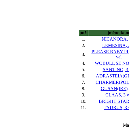
poř.
jméno kon
1.
NICANORA, 3
2.
LEMESÍNA, 3
PLEASE BABY PL
3.
val
4.
WOBULL SE NOW
5.
SANTINO, 3 
6.
ADRASTEIA(GB)
7.
CHARMER(POL),
8.
GUSAN(IRE), 
9.
CLAAS, 3 v
10.
BRIGHT STAR,
11.
TAURUS, 3 v
Maj