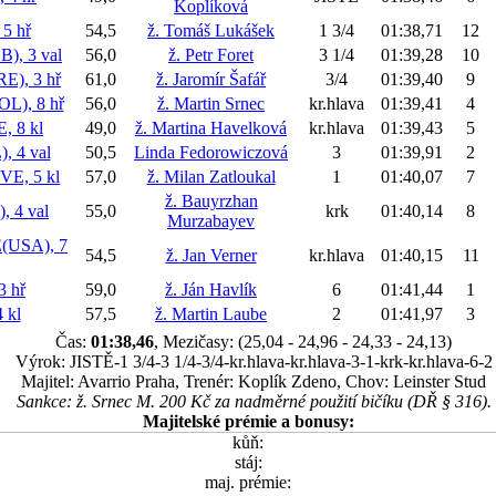
Koplíková
5 hř
54,5
ž. Tomáš Lukášek
1 3/4
01:38,71
12
, 3 val
56,0
ž. Petr Foret
3 1/4
01:39,28
10
), 3 hř
61,0
ž. Jaromír Šafář
3/4
01:39,40
9
), 8 hř
56,0
ž. Martin Srnec
kr.hlava
01:39,41
4
 8 kl
49,0
ž. Martina Havelková
kr.hlava
01:39,43
5
 4 val
50,5
Linda Fedorowiczová
3
01:39,91
2
E, 5 kl
57,0
ž. Milan Zatloukal
1
01:40,07
7
ž. Bauyrzhan
 4 val
55,0
krk
01:40,14
8
Murzabayev
USA), 7
54,5
ž. Jan Verner
kr.hlava
01:40,15
11
 hř
59,0
ž. Ján Havlík
6
01:41,44
1
 kl
57,5
ž. Martin Laube
2
01:41,97
3
Čas:
01:38,46
, Mezičasy: (25,04 - 24,96 - 24,33 - 24,13)
Výrok: JISTĚ-1 3/4-3 1/4-3/4-kr.hlava-kr.hlava-3-1-krk-kr.hlava-6-2
Majitel: Avarrio Praha, Trenér: Koplík Zdeno, Chov: Leinster Stud
Sankce: ž. Srnec M. 200 Kč za nadměrné použití bičíku (DŘ § 316).
Majitelské prémie a bonusy:
kůň:
stáj:
maj. prémie: