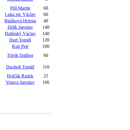
Pišl Martin
60
Luka ml. Václav
60
Blažková Helena
40
Drlík Jaroslav
140
Hulínský Václav
140
Hurt Tomáš
120
Kub Petr
100
Török Dalibor
60
Duchoň Tomáš
110
Holčák Radek
25
Votava Jaroslav
100