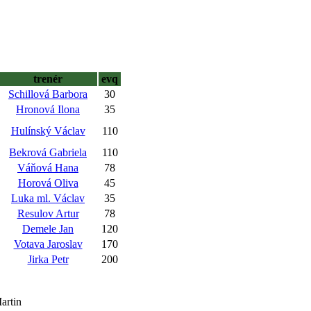
trenér
evq
Schillová Barbora
30
Hronová Ilona
35
Hulínský Václav
110
Bekrová Gabriela
110
Váňová Hana
78
Horová Oliva
45
Luka ml. Václav
35
Resulov Artur
78
Demele Jan
120
Votava Jaroslav
170
Jirka Petr
200
artin