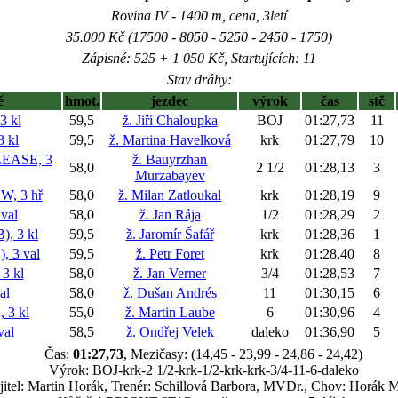
Rovina IV - 1400 m, cena, 3letí
35.000 Kč (17500 - 8050 - 5250 - 2450 - 1750)
Zápisné: 525 + 1 050 Kč, Startujících: 11
Stav dráhy:
ě
hmot.
jezdec
výrok
čas
stč
 kl
59,5
ž. Jiří Chaloupka
BOJ
01:27,73
11
 kl
59,5
ž. Martina Havelková
krk
01:27,79
10
EASE, 3
ž. Bauyrzhan
58,0
2 1/2
01:28,13
3
Murzabayev
, 3 hř
58,0
ž. Milan Zatloukal
krk
01:28,19
9
val
58,0
ž. Jan Rája
1/2
01:28,29
2
, 3 kl
59,5
ž. Jaromír Šafář
krk
01:28,36
1
 3 val
59,5
ž. Petr Foret
krk
01:28,40
8
3 kl
58,0
ž. Jan Verner
3/4
01:28,53
7
al
58,0
ž. Dušan Andrés
11
01:30,15
6
 3 kl
55,0
ž. Martin Laube
6
01:30,96
4
al
58,5
ž. Ondřej Velek
daleko
01:36,90
5
Čas:
01:27,73
, Mezičasy: (14,45 - 23,99 - 24,86 - 24,42)
Výrok: BOJ-krk-2 1/2-krk-1/2-krk-krk-3/4-11-6-daleko
itel: Martin Horák, Trenér: Schillová Barbora, MVDr., Chov: Horák M