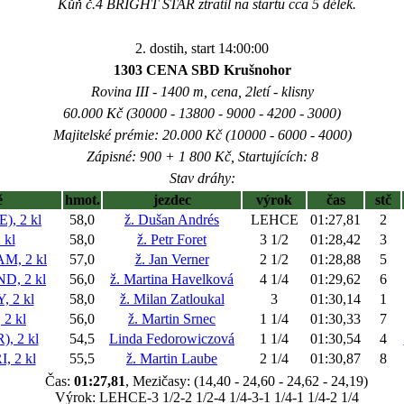
Kůň č.4 BRIGHT STAR ztratil na startu cca 5 délek.
2. dostih, start 14:00:00
1303 CENA SBD Krušnohor
Rovina III - 1400 m, cena, 2letí - klisny
60.000 Kč (30000 - 13800 - 9000 - 4200 - 3000)
Majitelské prémie: 20.000 Kč (10000 - 6000 - 4000)
Zápisné: 900 + 1 800 Kč, Startujících: 8
Stav dráhy:
ě
hmot.
jezdec
výrok
čas
stč
, 2 kl
58,0
ž. Dušan Andrés
LEHCE
01:27,81
2
 kl
58,0
ž. Petr Foret
3 1/2
01:28,42
3
, 2 kl
57,0
ž. Jan Verner
2 1/2
01:28,88
5
, 2 kl
56,0
ž. Martina Havelková
4 1/4
01:29,62
6
 2 kl
58,0
ž. Milan Zatloukal
3
01:30,14
1
2 kl
56,0
ž. Martin Srnec
1 1/4
01:30,33
7
, 2 kl
54,5
Linda Fedorowiczová
1 1/4
01:30,54
4
 2 kl
55,5
ž. Martin Laube
2 1/4
01:30,87
8
Čas:
01:27,81
, Mezičasy: (14,40 - 24,60 - 24,62 - 24,19)
Výrok: LEHCE-3 1/2-2 1/2-4 1/4-3-1 1/4-1 1/4-2 1/4