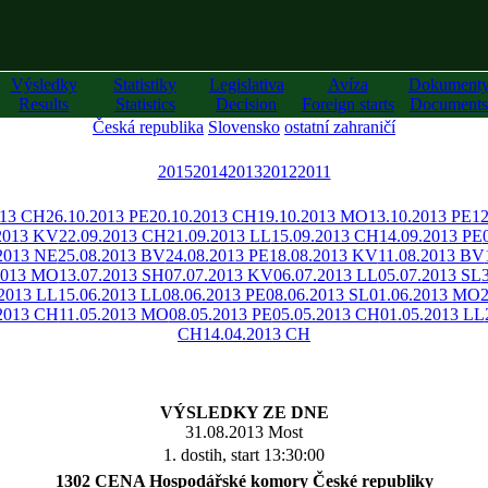
Výsledky
Statistiky
Legislativa
Avíza
Dokument
Results
Statistics
Decision
Foreign starts
Documents
Česká republika
Slovensko
ostatní zahraničí
2015
2014
2013
2012
2011
013 CH
26.10.2013 PE
20.10.2013 CH
19.10.2013 MO
13.10.2013 PE
12
2013 KV
22.09.2013 CH
21.09.2013 LL
15.09.2013 CH
14.09.2013 PE
2013 NE
25.08.2013 BV
24.08.2013 PE
18.08.2013 KV
11.08.2013 BV
2013 MO
13.07.2013 SH
07.07.2013 KV
06.07.2013 LL
05.07.2013 SL
.2013 LL
15.06.2013 LL
08.06.2013 PE
08.06.2013 SL
01.06.2013 MO
.2013 CH
11.05.2013 MO
08.05.2013 PE
05.05.2013 CH
01.05.2013 LL
CH
14.04.2013 CH
VÝSLEDKY ZE DNE
31.08.2013 Most
1. dostih, start 13:30:00
1302 CENA Hospodářské komory České republiky