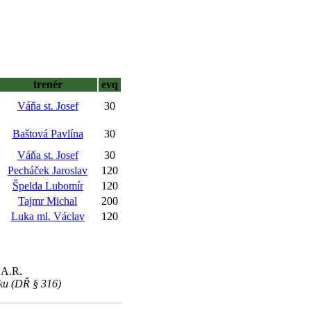
trenér
evq
Váňa st. Josef
30
Baštová Pavlína
30
Váňa st. Josef
30
Pecháček Jaroslav
120
Špelda Lubomír
120
Tajmr Michal
200
Luka ml. Václav
120
 A.R.
íku (DŘ § 316)