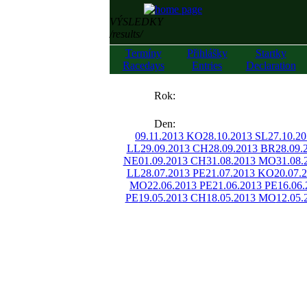
VÝSLEDKY
/results/
Termíny
Přihlášky
Startky
Racedays
Entries
Declaration
««
Rok:
»»
Den:
09.11.2013 KO
28.10.2013 SL
27.10.2
LL
29.09.2013 CH
28.09.2013 BR
28.09.
NE
01.09.2013 CH
31.08.2013 MO
31.08.
LL
28.07.2013 PE
21.07.2013 KO
20.07.
MO
22.06.2013 PE
21.06.2013 PE
16.06
PE
19.05.2013 CH
18.05.2013 MO
12.05