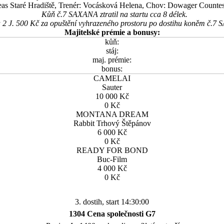
Zeas Staré Hradiště, Trenér: Vocásková Helena, Chov: Dowager Counte
Kůň č.7 SAXANA ztratil na startu cca 8 délek.
a 2 J. 500 Kč za opuštění vyhrazeného prostoru po dostihu koněm č.
Majitelské prémie a bonusy:
kůň:
stáj:
maj. prémie:
bonus:
CAMELAI
Sauter
10 000 Kč
0 Kč
MONTANA DREAM
Rabbit Trhový Štěpánov
6 000 Kč
0 Kč
READY FOR BOND
Buc-Film
4 000 Kč
0 Kč
3. dostih, start 14:30:00
1304 Cena společnosti G7