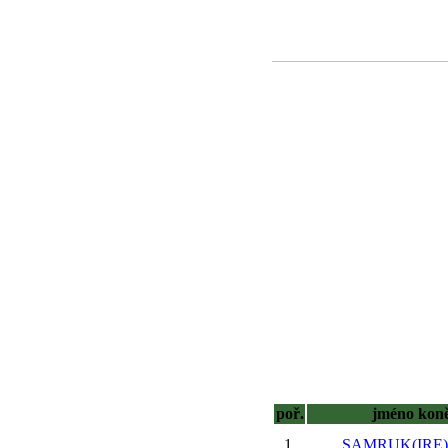
poř.
jméno kon
1.
SAMRUK(IRE),