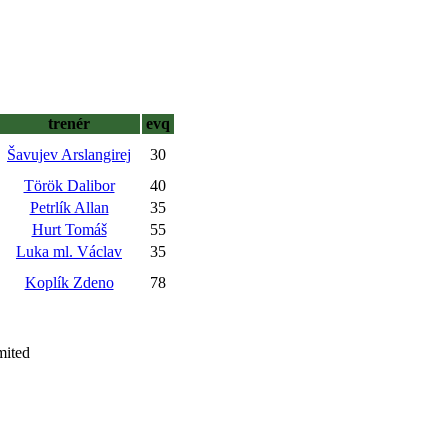
trenér
evq
Šavujev Arslangirej
30
Török Dalibor
40
Petrlík Allan
35
Hurt Tomáš
55
Luka ml. Václav
35
Koplík Zdeno
78
mited