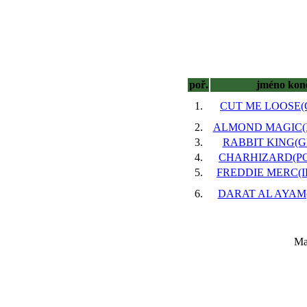
poř.
jméno kon
1.
CUT ME LOOSE(GB
2.
ALMOND MAGIC(IRE
3.
RABBIT KING(GB)
4.
CHARHIZARD(POL)
5.
FREDDIE MERC(IRE
6.
DARAT AL AYAM(F
Ma