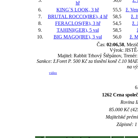
5.
56,0
ž.
hř
6.
KING`S LOOK, 3 hř
55,5
ž. Ve
7.
BRUTAL ROCCO(IRE), 4 hř
58,5
ž. 
8.
FERACLOS(FR), 3 hř
54,5
ž. 
9.
TAHINI(GER), 5 val
58,5
10.
BIG MAGO(IRE), 3 val
56,0
ž. M
Čas:
02:06,58
, Mezič
Výrok: JISTĚ-1
Majitel: Rabbit Trhový Štěpánov, Trenér
Sankce: ž.Foret P. 500 Kč za tísnění koně č.10 
na vý
video
6
1262 Cena společ
Rovina II
85.000 Kč (42
Majitelské prém
Zápisné: 1 