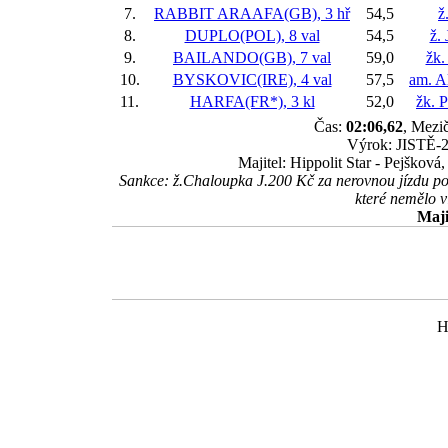
7.
RABBIT ARAAFA(GB), 3 hř
54,5
ž
8.
DUPLO(POL), 8 val
54,5
ž.
9.
BAILANDO(GB), 7 val
59,0
žk.
10.
BYSKOVIC(IRE), 4 val
57,5
am. A
11.
HARFA(FR*), 3 kl
52,0
žk. P
Čas:
02:06,62
, Mezič
Výrok: JISTĚ-2 
Majitel: Hippolit Star - Pejšková
Sankce: ž.Chaloupka J.200 Kč za nerovnou jízdu po 
které nemělo v
Maji
H