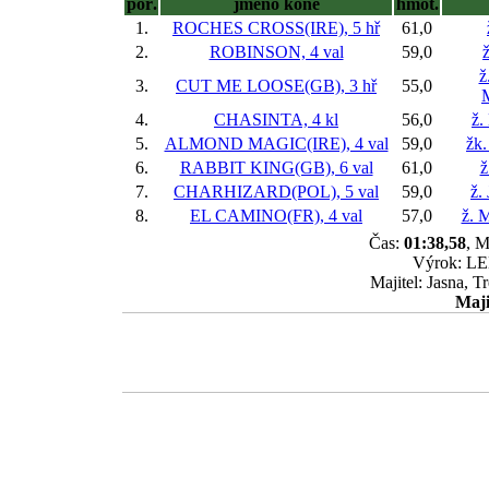
poř.
jméno koně
hmot.
1.
ROCHES CROSS(IRE), 5 hř
61,0
2.
ROBINSON, 4 val
59,0
ž
ž
3.
CUT ME LOOSE(GB), 3 hř
55,0
4.
CHASINTA, 4 kl
56,0
ž.
5.
ALMOND MAGIC(IRE), 4 val
59,0
žk
6.
RABBIT KING(GB), 6 val
61,0
ž
7.
CHARHIZARD(POL), 5 val
59,0
ž.
8.
EL CAMINO(FR), 4 val
57,0
ž. 
Čas:
01:38,58
, M
Výrok: LEH
Majitel: Jasna, T
Maji