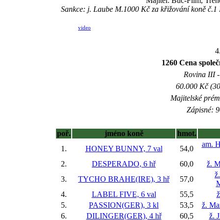
Majitel: Buc-Film, Tre
Sankce: j. Laube M.1000 Kč za křižování koně č.1
video
4
1260 Cena společ
Rovina III -
60.000 Kč (30
Majitelské prém
Zápisné: 9
poř.
jméno koně
hmot.
am. H
1.
HONEY BUNNY, 7 val
54,0
2.
DESPERADO, 6 hř
60,0
ž. M
ž
3.
TYCHO BRAHE(IRE), 3 hř
57,0
M
4.
LABEL FIVE, 6 val
55,5
ž
5.
PASSION(GER), 3 kl
53,5
ž. Ma
6.
DILINGER(GER), 4 hř
60,5
ž. 