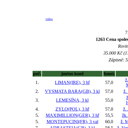
video
7
1263 Cena spo
Rovin
35.000 Kč (1
Zápisné: 5
poř.
jméno koně
hmot.
ž
1.
LIMAN(IRE), 3 hř
57,0
2.
VYSMATA BARA(GB), 3 kl
57,0
ž.
ž
3.
LEMESÍNA, 3 kl
55,0
4.
ZYLO(POL), 3 hř
57,0
ž.
5.
MAXIMILLION(GER), 3 hř
55,5
žk.
5.
MONTEPUCINI(FR), 3 val
60,0
ž. M
7.
ADRASTEIA(GB), 3 kl
58,5
ž. Ve