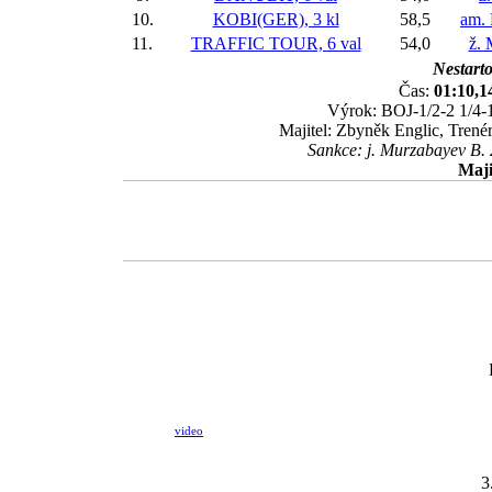
10.
KOBI(GER), 3 kl
58,5
am. 
11.
TRAFFIC TOUR, 6 val
54,0
ž. 
Nestarto
Čas:
01:10,1
Výrok: BOJ-1/2-2 1/4-1/
Majitel: Zbyněk Englic, Trené
Sankce: j. Murzabayev B. 
Maji
video
3