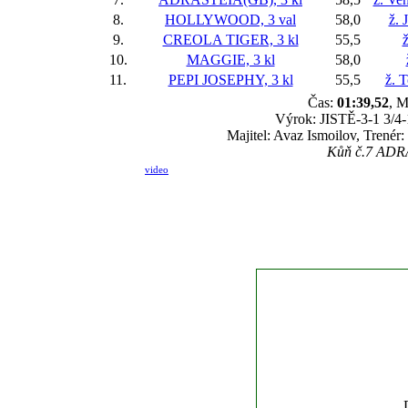
8.
HOLLYWOOD, 3 val
58,0
ž. 
9.
CREOLA TIGER, 3 kl
55,5
ž
10.
MAGGIE, 3 kl
58,0
11.
PEPI JOSEPHY, 3 kl
55,5
ž. 
Čas:
01:39,52
, M
Výrok: JISTĚ-3-1 3/4-1
Majitel: Avaz Ismoilov, Trenér
Kůň č.7 ADRAS
video