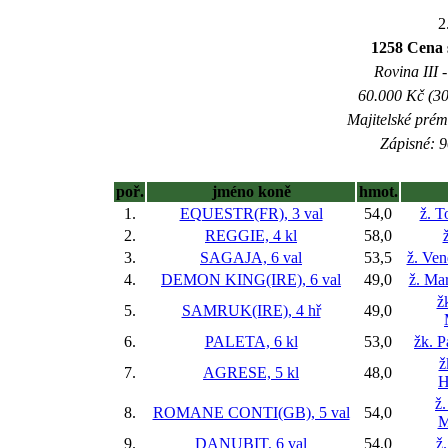
2
1258 Cena 
Rovina III -
60.000 Kč (30
Majitelské prém
Zápisné: 9
poř.
jméno koně
hmot.
1.
EQUESTR(FR), 3 val
54,0
ž. 
2.
REGGIE, 4 kl
58,0
3.
SAGAJA, 6 val
53,5
ž. Ve
4.
DEMON KING(IRE), 6 val
49,0
ž. Ma
ž
5.
SAMRUK(IRE), 4 hř
49,0
6.
PALETA, 6 kl
53,0
žk. P
ž
7.
AGRESE, 5 kl
48,0
H
ž
8.
ROMANE CONTI(GB), 5 val
54,0
M
9.
DANUBIT, 6 val
54,0
ž