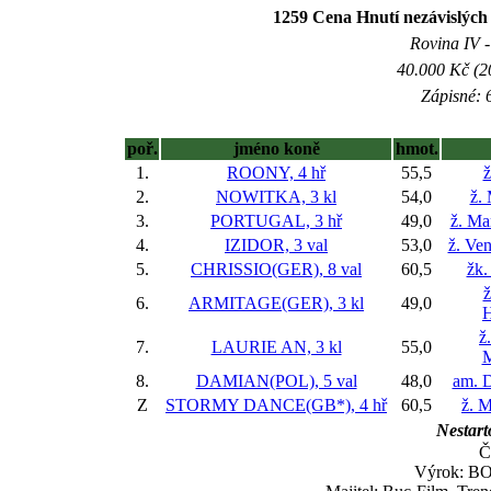
1259 Cena Hnutí nezávislých
Rovina IV -
40.000 Kč (2
Zápisné: 6
poř.
jméno koně
hmot.
1.
ROONY, 4 hř
55,5
ž
2.
NOWITKA, 3 kl
54,0
ž.
3.
PORTUGAL, 3 hř
49,0
ž. Ma
4.
IZIDOR, 3 val
53,0
ž. Ve
5.
CHRISSIO(GER), 8 val
60,5
žk.
ž
6.
ARMITAGE(GER), 3 kl
49,0
H
ž
7.
LAURIE AN, 3 kl
55,0
M
8.
DAMIAN(POL), 5 val
48,0
am. D
Z
STORMY DANCE(GB*), 4 hř
60,5
ž. M
Nestart
Č
Výrok: BOJ