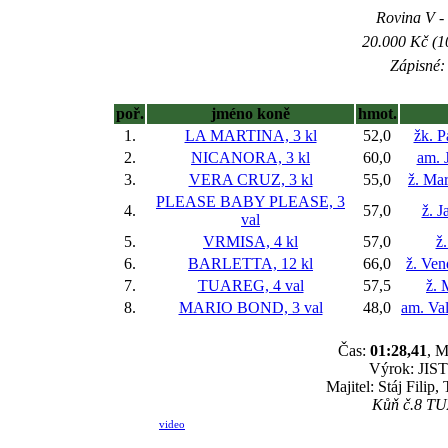
Rovina V - 
20.000 Kč (1
Zápisné: 
poř.
jméno koně
hmot.
1.
LA MARTINA, 3 kl
52,0
žk. P
2.
NICANORA, 3 kl
60,0
am. 
3.
VERA CRUZ, 3 kl
55,0
ž. Ma
PLEASE BABY PLEASE, 3
4.
57,0
ž. J
val
5.
VRMISA, 4 kl
57,0
ž
6.
BARLETTA, 12 kl
66,0
ž. Ve
7.
TUAREG, 4 val
57,5
ž. 
8.
MARIO BOND, 3 val
48,0
am. Va
Čas:
01:28,41
, M
Výrok: JISTĚ
Majitel: Stáj Filip
Kůň č.8 TUA
video