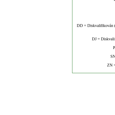
DD = Diskvalifikován (n
DJ = Diskvalif
P
SN
ZN =