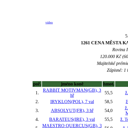
video
5
1261 CENA MĚSTA KAR
Rovina I 
120.000 Kč (60
Majitelské prémi
Zápisné: 1 
poř.
jméno koně
hmot.
RABBIT MOTIVMAN(GB), 3
1.
55,5
ž
hř
2.
IRYKLON(POL), 7 val
58,5
ž
ž
3.
ABSOLYUT(FR), 3 hř
54,0
M
4.
BARATEUS(IRE), 3 val
55,5
ž. 
MAESTRO QUERCUS(GB), 3