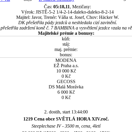
Čas:
05:18,11
, Mezičasy:
Výrok: JISTĚ-5-2 1/4-2-14-daleko-daleko-8-2-14
Majitel: Javor, Trenér: Váňa st. Josef, Chov: Häcker W.
DK přešetřila pády jezdců a neshledala cizí zavinění.
přešetřila zadržení koně č. 7 BAMBINA a vysvětlení jezdce vzala na v
Majitelské prémie a bonusy:
kůň:
stáj:
maj. prémie:
bonus:
MODENA
EŽ Praha a.s.
10 000 Kč
0 Kč
GECOSS
DS Malá Morávka
6 000 Kč
0 Kč
2. dostih, start 13:44:00
1219 Cena obce SVĚTLÁ HORA XIV.roč.
Steeplechase IV - 3500 m, cena, 4letí