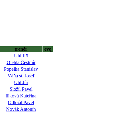
trenér
evq
Uhl Jiří
Olehla Čestmír
Popelka Stanislav
Váňa st. Josef
Uhl Jiří
Složil Pavel
Ilíková Kateřina
Odložil Pavel
Novák Antonín