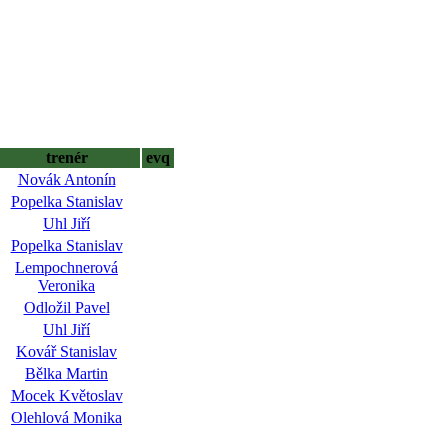
trenér
evq
Novák Antonín
Popelka Stanislav
Uhl Jiří
Popelka Stanislav
Lempochnerová
Veronika
Odložil Pavel
Uhl Jiří
Kovář Stanislav
Bělka Martin
Mocek Květoslav
Olehlová Monika