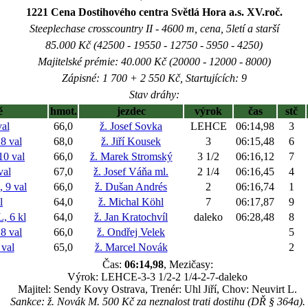
1221 Cena Dostihového centra Světlá Hora a.s. XV.roč.
Steeplechase crosscountry II - 4600 m, cena, 5letí a starší
85.000 Kč (42500 - 19550 - 12750 - 5950 - 4250)
Majitelské prémie: 40.000 Kč (20000 - 12000 - 8000)
Zápisné: 1 700 + 2 550 Kč, Startujících: 9
Stav dráhy:
ě
hmot.
jezdec
výrok
čas
stč
al
66,0
ž. Josef Sovka
LEHCE
06:14,98
3
 val
68,0
ž. Jiří Kousek
3
06:15,48
6
0 val
66,0
ž. Marek Stromský
3 1/2
06:16,12
7
val
67,0
ž. Josef Váňa ml.
2 1/4
06:16,45
4
9 val
66,0
ž. Dušan Andrés
2
06:16,74
1
l
64,0
ž. Michal Köhl
7
06:17,87
9
 6 kl
64,0
ž. Jan Kratochvíl
daleko
06:28,48
8
 val
66,0
ž. Ondřej Velek
5
val
65,0
ž. Marcel Novák
2
Čas:
06:14,98
, Mezičasy:
Výrok: LEHCE-3-3 1/2-2 1/4-2-7-daleko
Majitel: Sendy Kovy Ostrava, Trenér: Uhl Jiří, Chov: Neuvirt L.
Sankce: ž. Novák M. 500 Kč za neznalost trati dostihu (DŘ § 364a).