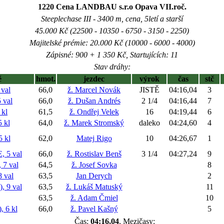
1220 Cena LANDBAU s.r.o Opava VII.roč.
Steeplechase III - 3400 m, cena, 5letí a starší
45.000 Kč (22500 - 10350 - 6750 - 3150 - 2250)
Majitelské prémie: 20.000 Kč (10000 - 6000 - 4000)
Zápisné: 900 + 1 350 Kč, Startujících: 11
Stav dráhy:
ě
hmot.
jezdec
výrok
čas
stč
val
66,0
ž. Marcel Novák
JISTĚ
04:16,04
3
 val
66,0
ž. Dušan Andrés
2 1/4
04:16,44
7
kl
61,5
ž. Ondřej Velek
16
04:19,44
6
 kl
64,0
ž. Marek Stromský
daleko
04:24,60
4
 kl
62,0
Matej Rigo
10
04:26,67
1
 5 val
66,0
ž. Rostislav Benš
3 1/4
04:27,24
9
7 val
64,5
ž. Josef Sovka
8
 val
63,5
Jan Derych
2
 9 val
63,5
ž. Lukáš Matuský
11
63,5
ž. Adam Čmiel
10
 6 kl
66,0
ž. Pavel Kašný
5
Čas:
04:16,04
, Mezičasy: