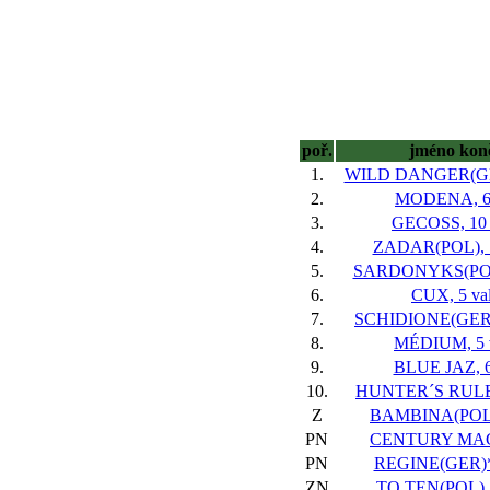
poř.
jméno kon
1.
WILD DANGER(GER
2.
MODENA, 6 
3.
GECOSS, 10 
4.
ZADAR(POL), 1
5.
SARDONYKS(POL)
6.
CUX, 5 va
7.
SCHIDIONE(GER*)
8.
MÉDIUM, 5 
9.
BLUE JAZ, 6
10.
HUNTER´S RULES
Z
BAMBINA(POL),
PN
CENTURY MAG,
PN
REGINE(GER)*,
ZN
TO TEN(POL), 