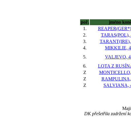
poř.
jméno kon
1.
REAPER(GER*), 
2.
TARAS(POL), 4
3.
TARANT(IRE), 
4.
MIKKILIE, 4
5.
VALJEVO, 4 
6.
LOTA Z RUSÍNA,
Z
MONTICELLO, 
Z
RAMPULINA, 
Z
SALVIANA, 4
Maji
DK přešetřila zadržení 