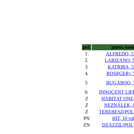
poř.
jméno kon
1.
ALFREDO, 5 
2.
LARIZANO, 5
3.
KATRIBA, 5 
4.
ROSI(GER), 5
5.
BUGABOO, 5
6.
INNOCENT LIFE,
Z
HABITAT ONE, 
Z
NEZNÁLEK, 8
Z
TEREBESZ(POL),
PN
HIT, 10 val
ZN
DZAZZIL(POL),