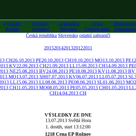
Výsledky
Statistiky
Legislativa
Avíza
Dokument
Results
Statistics
Decision
Foreign starts
Documents
Česká republika
Slovensko
ostatní zahraničí
2015
2014
2013
2012
2011
013 CH
26.10.2013 PE
20.10.2013 CH
19.10.2013 MO
13.10.2013 PE
12
2013 KV
22.09.2013 CH
21.09.2013 LL
15.09.2013 CH
14.09.2013 PE
2013 NE
25.08.2013 BV
24.08.2013 PE
18.08.2013 KV
11.08.2013 BV
2013 MO
13.07.2013 SH
07.07.2013 KV
06.07.2013 LL
05.07.2013 SL
.2013 LL
15.06.2013 LL
08.06.2013 PE
08.06.2013 SL
01.06.2013 MO
.2013 CH
11.05.2013 MO
08.05.2013 PE
05.05.2013 CH
01.05.2013 LL
CH
14.04.2013 CH
VÝSLEDKY ZE DNE
13.07.2013 Světlá Hora
1. dostih, start 13:12:00
1218 Cena EP Rožnov