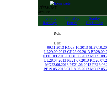
VÝSLEDKY
/results/
Termíny
Přihlášky
Startky
Racedays
Entries
Declaration
««
Rok:
»»
Den:
09.11.2013 KO
28.10.2013 SL
27.10.2
LL
29.09.2013 CH
28.09.2013 BR
28.09.
NE
01.09.2013 CH
31.08.2013 MO
31.08.
LL
28.07.2013 PE
21.07.2013 KO
20.07.
MO
22.06.2013 PE
21.06.2013 PE
16.06
PE
19.05.2013 CH
18.05.2013 MO
12.05