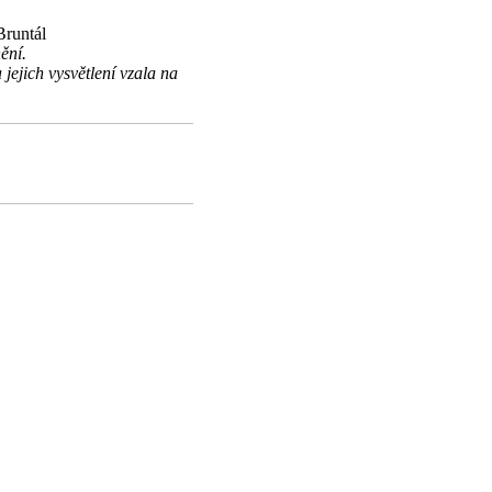
Bruntál
ění.
jich vysvětlení vzala na