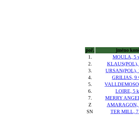
poř.
jméno kon
1.
MOULA, 5 v
2.
KLAUS(POL), 8
3.
URSAN(POL), 1
4.
GRILIAS, 9 
5.
VALLDEMOSO, 
6.
LOIRE, 5 k
7.
MERRY ANGEL,
Z
AMARAGON, 8
SN
TER MILL, 7 