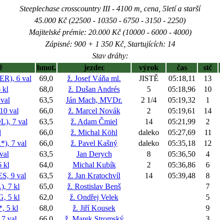
Steeplechase crosscountry III - 4100 m, cena, 5letí a starší
45.000 Kč (22500 - 10350 - 6750 - 3150 - 2250)
Majitelské prémie: 20.000 Kč (10000 - 6000 - 4000)
Zápisné: 900 + 1 350 Kč, Startujících: 14
Stav dráhy:
ě
hmot.
jezdec
výrok
čas
stč
), 6 val
69,0
ž. Josef Váňa ml.
JISTĚ
05:18,11
13
kl
68,0
ž. Dušan Andrés
5
05:18,96
10
val
63,5
Ján Mach, MVDr.
2 1/4
05:19,32
1
0 val
66,0
ž. Marcel Novák
2
05:19,61
14
, 7 val
63,5
ž. Adam Čmiel
14
05:21,99
2
l
66,0
ž. Michal Köhl
daleko
05:27,69
11
, 7 val
66,0
ž. Pavel Kašný
daleko
05:35,18
12
val
63,5
Jan Derych
8
05:36,50
4
 kl
64,0
Michal Kubík
2
05:36,86
6
, 9 val
63,5
ž. Jan Kratochvíl
14
05:39,48
8
 7 kl
65,0
ž. Rostislav Benš
7
 5 kl
62,0
ž. Ondřej Velek
5
 5 kl
68,0
ž. Jiří Kousek
9
7 val
66,0
ž. Marek Stromský
3