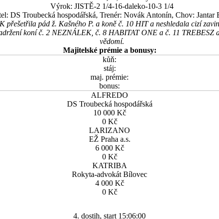
Výrok: JISTĚ-2 1/4-16-daleko-10-3 1/4
tel: DS Troubecká hospodářská, Trenér: Novák Antonín, Chov: Jantar 
 přešetřila pád ž. Kašného P. a koně č. 10 HIT a neshledala cizí zavin
zadržení koní č. 2 NEZNÁLEK, č. 8 HABITAT ONE a č. 11 TREBESZ a je
vědomí.
Majitelské prémie a bonusy:
kůň:
stáj:
maj. prémie:
bonus:
ALFREDO
DS Troubecká hospodářská
10 000 Kč
0 Kč
LARIZANO
EŽ Praha a.s.
6 000 Kč
0 Kč
KATRIBA
Rokyta-advokát Bílovec
4 000 Kč
0 Kč
4. dostih, start 15:06:00