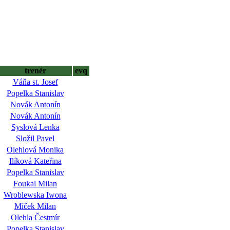
trenér
evq
Váňa st. Josef
Popelka Stanislav
Novák Antonín
Novák Antonín
Syslová Lenka
Složil Pavel
Olehlová Monika
Ilíková Kateřina
Popelka Stanislav
Foukal Milan
Wroblewska Iwona
Míček Milan
Olehla Čestmír
Popelka Stanislav