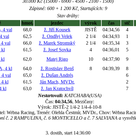
30.000 Kč (15000 - 6900 - 4500 - 2100 - 1500)
Zápisné: 600 + 1 200 Kč, Startujících: 9
Stav dráhy:
ě
hmot.
jezdec
výrok
čas
stč
4 val
68,0
ž. Jiří Kousek
JISTĚ
04:34,56
4
 val
62,5
ž. Ondřej Velek
2 1/4
04:34,93
1
4 val
66,0
ž. Marek Stromský
2 1/4
04:35,34
3
 kl
61,5
ž. Josef Sovka
4
04:36,01
5
kl
62,0
Matej Rigo
10
04:37,90
9
 4 kl
64,0
ž. Rostislav Benš
8
04:39,39
8
4 val
65,0
ž. Dušan Andrés
6
4 kl
61,5
Ján Mach, MVDr.
2
 kl
63,0
ž. Jan Kratochvíl
7
Nestartovali:
KATCHABA(USA)
Čas:
04:34,56
, Mezičasy:
Výrok: JISTĚ-2 1/4-2 1/4-4-10-8
tel: Wrbna Racing, Trenér: Olehla Čestmír, MVDr., Chov: Wrbna Racin
koní č. 2 RAMPULINA, č. 6 MONTICELLO a č. 7 SALVIANA a vysvětlen
3. dostih, start 14:36:00