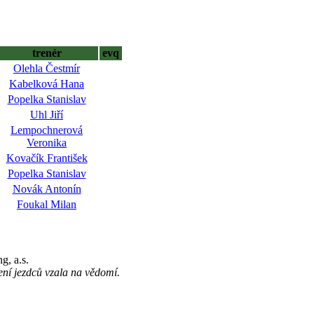
trenér
evq
Olehla Čestmír
Kabelková Hana
Popelka Stanislav
Uhl Jiří
Lempochnerová
Veronika
Kovačík František
Popelka Stanislav
Novák Antonín
Foukal Milan
g, a.s.
í jezdců vzala na vědomí.