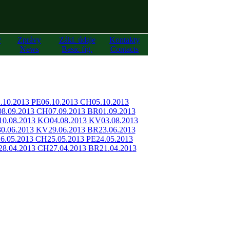
y
Zprávy
Zákl. údaje
Kontakty
News
Basic fig.
Contacts
.10.2013 PE
06.10.2013 CH
05.10.2013
08.09.2013 CH
07.09.2013 BR
01.09.2013
10.08.2013 KO
04.08.2013 KV
03.08.2013
30.06.2013 KV
29.06.2013 BR
23.06.2013
26.05.2013 CH
25.05.2013 PE
24.05.2013
28.04.2013 CH
27.04.2013 BR
21.04.2013