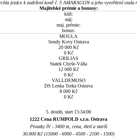
chla jezdce k zadržení koně č. 5 AMARAGON a jeho vysvětlení vzala 
Majitelské prémie a bonusy:
kůň:
stáj:
maj. prémie:
bonus:
MOULA
Sendy Kovy Ostrava
20 000 Kč
0 Kč
GRILIAS
Statek Chyše-Váňa
12 000 Kč
0 Kč
VALLDEMOSO
DS Lenka Terka Ostrava
8 000 Kč
0 Kč
5. dostih, start 15:34:00
1222 Cena RUMPOLD s.r.o. Ostrava
Proutky IV - 3400 m, cena, 4letí a starší
30.000 Kč (15000 - 6900 - 4500 - 2100 - 1500)